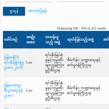
အားလုံးပြရန်
ရှာရန်
Displaying 436 - 450 of 452 results
အမျိုး
တာဝန်ယူ
ခေါင်းစဉ်
ထုတ်ပြန်သည့်အဖွဲ့
အင်္
အစား
သည့် အဖွဲ့
ရင်းနှီးမြုပ်နှံ
မြန်မာနိုင်ငံ
မှုနှင့်ကုမ္ပဏီး
စီမံကိန်း၊ ဘဏ္ဍာရေးနှင့်
ရင်းနှီးမြုပ်နှံမှု
Law
များညွှန်ကြား
စက်မှုဝန်ကြီးဌာန
ဥပဒေ ၂၀၁၆
မှုဦးစီးဌာန
ရင်းနှီးမြုပ်နှံ
မြန်မာအထူး
မှုနှင့်ကုမ္ပဏီး
စီမံကိန်း၊ ဘဏ္ဍာရေးနှင့်
စီးပွားရေးဇုန်
Law
များညွှန်ကြား
စက်မှုဝန်ကြီးဌာန
ဥပဒေ
မှုဦးစီးဌာန