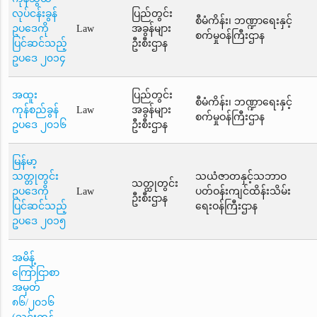
လုပ်ငန်းခွန်
ပြည်တွင်း
စီမံကိန်း၊ ဘဏ္ဍာရေးနှင့်
ဥပဒေကို
Law
အခွန်များ
စက်မှုဝန်ကြီးဌာန
ပြင်ဆင်သည့်
ဦးစီးဌာန
ဥပဒေ ၂၀၁၄
အထူး
ပြည်တွင်း
စီမံကိန်း၊ ဘဏ္ဍာရေးနှင့်
ကုန်စည်ခွန်
Law
အခွန်များ
စက်မှုဝန်ကြီးဌာန
ဥပဒေ ၂၀၁၆
ဦးစီးဌာန
မြန်မာ့
သတ္တုတွင်း
သယံဇာတနှင့်သဘာဝ
သတ္ထုတွင်း
ဥပဒေကို
Law
ပတ်ဝန်းကျင်ထိန်းသိမ်း
ဦးစီးဌာန
ပြင်ဆင်သည့်
ရေးဝန်ကြီးဌာန
ဥပဒေ ၂၀၁၅
အမိန့်
ကြော်ငြာစာ
အမှတ်
၈၆/၂၀၁၆