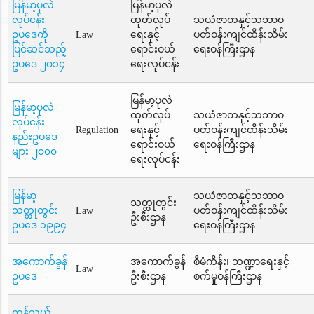
မြန်မာ့ပုလဲ
မြန်မာ့ပုလဲ
လုပ်ငန်း
ထုတ်လုပ်
သယံဇာတနှင့်သဘာဝ
ဥပဒေကို
Law
ရေးနှင့်
ပတ်ဝန်းကျင်ထိန်းသိမ်း
ပြင်ဆင်သည့်
ရောင်းဝယ်
ရေးဝန်ကြီးဌာန
ဥပဒေ ၂၀၁၄
ရေးလုပ်ငန်း
မြန်မာ့ပုလဲ
မြန်မာ့ပုလဲ
ထုတ်လုပ်
သယံဇာတနှင့်သဘာဝ
လုပ်ငန်း
Regulation
ရေးနှင့်
ပတ်ဝန်းကျင်ထိန်းသိမ်း
နည်းဥပဒေ
ရောင်းဝယ်
ရေးဝန်ကြီးဌာန
များ ၂၀၀၀
ရေးလုပ်ငန်း
မြန်မာ့
သယံဇာတနှင့်သဘာဝ
သတ္ထုတွင်း
သတ္တုတွင်း
Law
ပတ်ဝန်းကျင်ထိန်းသိမ်း
ဦးစီးဌာန
ဥပဒေ ၁၉၉၄
ရေးဝန်ကြီးဌာန
အကောက်ခွန်
အကောက်ခွန်
စီမံကိန်း၊ ဘဏ္ဍာရေးနှင့်
Law
ဥပဒေ
ဦးစီးဌာန
စက်မှုဝန်ကြီးဌာန
ကုန်သွယ်