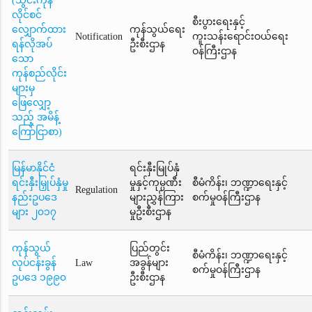
(သွင်းကုန်
လိုင်စင်
စီးပွားရေးနှင့်
လျှောက်ထား
ကုန်သွယ်ရေး
Notification
ကူးသန်းရောင်းဝယ်ရေး
ရန်လိုအပ်
ဦးစီးဌာန
ဝန်ကြီးဌာန
သော
ကုန်စည်လိုင်း
များမှ
ဖြေလျှော့
သည့် အမိန့်
ကြော်ငြာစာ)
မြန်မာနိုင်ငံ
ရင်းနှီးမြုပ်နှံ
ရင်းနှီးမြှုပ်နှံမှု
မှုနှင့်ကုမ္ပဏီး
စီမံကိန်း၊ ဘဏ္ဍာရေးနှင့်
Regulation
နည်းဥပဒေ
များညွှန်ကြား
စက်မှုဝန်ကြီးဌာန
များ ၂၀၁၇
မှုဦးစီးဌာန
ကုန်သွယ်
ပြည်တွင်း
စီမံကိန်း၊ ဘဏ္ဍာရေးနှင့်
လုပ်ငန်းခွန်
Law
အခွန်များ
စက်မှုဝန်ကြီးဌာန
ဥပဒေ ၁၉၉၀
ဦးစီးဌာန