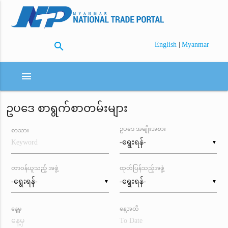
search
|
English
Myanmar
menu
ဥပဒေ စာရွက်စာတမ်းများ
ဥပဒေ အမျိုးအစား
စာသား
▼
တာဝန်ယူသည့် အဖွဲ့
ထုတ်ပြန်သည့်အဖွဲ့
▼
▼
နေ့မှ
နေ့အထိ