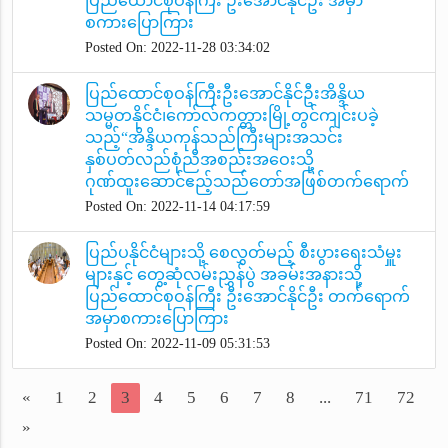
ပြည်ထောင်စုဝန်ကြီး ဦးအောင်နိုင်ဦး အမှာ
စကားပြောကြား
Posted On: 2022-11-28 03:34:02
ပြည်ထောင်စုဝန်ကြီးဦးအောင်နိုင်ဦးအိန္ဒိယ
သမ္မတနိုင်ငံ၊ကော်လ်ကတ္တားမြို့တွင်ကျင်းပခဲ့
သည့်“အိန္ဒိယကုန်သည်ကြီးများအသင်း
နှစ်ပတ်လည်စုံညီအစည်းအဝေးသို့
ဂုဏ်ထူးဆောင်ဧည့်သည်တော်အဖြစ်တက်ရောက်
Posted On: 2022-11-14 04:17:59
ပြည်ပနိုင်ငံများသို့ စေလွှတ်မည့် စီးပွားရေးသံမှူး
များနှင့် တွေ့ဆုံလမ်းညွှန်ပွဲ အခမ်းအနားသို့
ပြည်ထောင်စုဝန်ကြီး ဦးအောင်နိုင်ဦး တက်ရောက်
အမှာစကားပြောကြား
Posted On: 2022-11-09 05:31:53
«
1
2
3
4
5
6
7
8
...
71
72
»