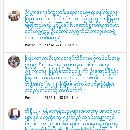
စီးပွားရေးနှင့်ကူးသန်းရောင်းဝယ်ရေးဝန်ကြီးဌာန၊
ပြည်ထောင်စုဝန်ကြီး ဦးအောင်နိုင်ဦး ရုရှား-မြန်မာ
ချစ်ကြည်ရေး နှင့်ပူးပေါင်းဆောင်ရွက်ရေးအသင်း
ဒုတိယဥက္ကဋ္ဌ ဦးဆောင်သည့်ကိုယ်စားလှယ်အဖွဲ့
အား လက်ခံတွေ့ဆုံ
Posted On: 2023-02-01 11:42:56
မြန်မာအထူးစီးပွားရေးဇုန်ဆိုင်ရာဗဟိုလုပ်ငန်းအဖွဲ့
ဥက္ကဋ္ဌ၊ စီးပွားရေးနှင့်ကူးသန်းရောင်းဝယ်ရေး
ဝန်ကြီးဌာန၊ ပြည်ထောင်စုဝန်ကြီး ဦးအောင်နိုင်ဦး
မြန်မာအထူးစီးပွားရေးဇုန်ဆိုင်ရာ ဗဟိုလုပ်ငန်း
အဖွဲ့၏ (၄/၂၀၂၂) ကြိမ်မြောက် လုပ်ငန်းညှိနှိုင်း
အစည်းအဝေးသို့ တက်ရောက်
Posted On: 2022-12-08 03:21:23
အိန္ဒိယ - မြန်မာကုန်သည်များအသင်းမှ အသင်းဝင်
များနှင့် တွေ့ဆုံဆွေးနွေးသည့် အခမ်းအနားတွင်
စီးပွားရေးနှင့်ကူးသန်းရောင်းဝယ်ရေးဝန်ကြီးဌာန၊