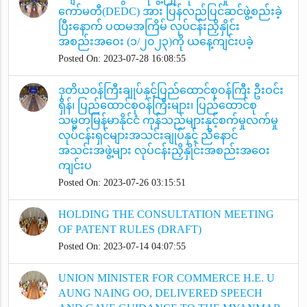
ကော်မတီ(DEDC) အား ပြန်လည်ပြင်ဆင်ဖွဲ့စည်းခဲ့
ပြီးနောက် ပထမအကြိမ် လုပ်ငန်းညှိနှိုင်း
အစည်းအဝေး (၁/၂၀၂၃)ကို ယနေ့ကျင်းပခဲ့
Posted On: 2023-07-28 16:08:55
ဒုတိယဝန်ကြီးချုပ်နှင့်ပြည်ထောင်စုဝန်ကြီး ဦးဝင်း
ရှိန်၊ ပြည်ထောင်စုဝန်ကြီးများ၊ ပြည်ထောင်စု
သမ္မတမြန်မာနိုင်ငံ ကုန်သည်များနှင့်စက်မှုလက်မှု
လုပ်ငန်းရှင်များအသင်းချုပ်နှင့် ညီနောင်
အသင်းအဖွဲ့များ လုပ်ငန်းညှိနှိုင်းအစည်းအဝေး
ကျင်းပ
Posted On: 2023-07-26 03:15:51
HOLDING THE CONSULTATION MEETING
OF PATENT RULES (DRAFT)
Posted On: 2023-07-14 04:07:55
UNION MINISTER FOR COMMERCE H.E. U
AUNG NAING OO, DELIVERED SPEECH