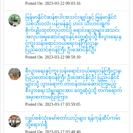
Posted On: 2023-03-22 09:03:16
မြန်မာနိုင်ငံဆန်စပါးအသင်းချုပ်နှင့် မြန်မာနိုင်ငံ
သစ်သီးဝလံ၊ ပန်းမန်နှင့် ဟင်း သီးဟင်းရွက်
စိုက်ပျိုးထုတ်လုပ်တင်ပို့ ရောင်းချသူများအသင်း
အလုပ်အမှုဆောင်များနှင့်တွေ့ဆုံပွဲသို့ စီးပွားရေးနှ
င့်ကူးသန်းရောင်းဝယ်ရေးဝန်ကြီးဌာန၊
ပြည်ထောင်စုဝန်ကြီး ဦးအောင်နိုင်ဦး
Posted On: 2023-03-22 08:59:10
စီးပွားရေးနှင့်ကူးသန်းရောင်းဝယ်ရေးဝန်ကြီးဌာန၊
ပြည်ထောင်စုဝန်ကြီး ဦးအောင်နိုင်ဦး ပြည်ပနိုင်ငံ
များသို့ သွားရောက် တာဝန်ထမ်းဆောင်ကြမည့်
စီးပွားရေးသံမှူးများအား တွေ့ဆုံပွဲသို့ တက်ရောက်
အမှာစကားပြောကြား
Posted On: 2023-03-17 03:59:05
လျှပ်စစ်သုံးမော်တော်ယာဉ်များ ရန်ကုန်ဆိပ်ကမ်း
သို့ရောက်ရှိ
Posted On: 2023-03-17 03:48:40