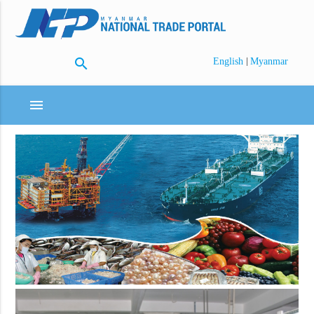
search
|
English
Myanmar
menu