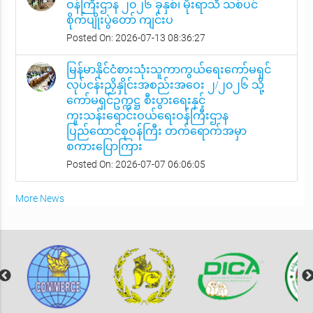
ဝန်ကြီးဌာန ၂၀၂၆ ခုနှစ်၊ မိုးရာသီ သစ်ပင်
စိုက်ပျိုးပွဲတော် ကျင်းပ
Posted On: 2026-07-13 08:36:27
မြန်မာနိုင်ငံစားသုံးသူကာကွယ်ရေးကော်မရှင်
လုပ်ငန်းညှိနှိုင်းအစည်းအဝေး ၂/၂၀၂၆ သို့
ကော်မရှင်ဥက္ကဋ္ဌ စီးပွားရေးနှင့်
ကူးသန်းရောင်းဝယ်ရေးဝန်ကြီးဌာန
ပြည်ထောင်စုဝန်ကြီး တက်ရောက်အမှာ
စကားပြောကြား
Posted On: 2026-07-07 06:06:05
More News