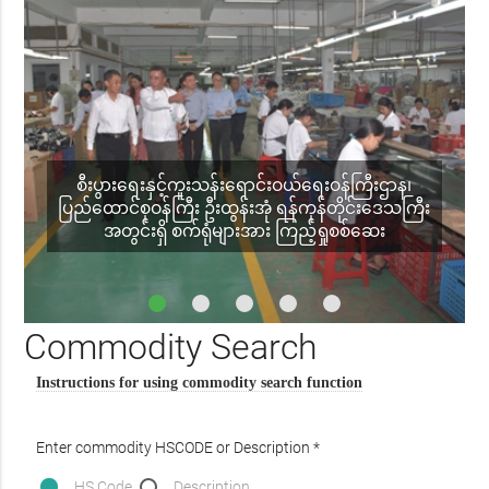
စီးပွားရေးနှင့်ကူးသန်းရောင်းဝယ်ရေးဝန်ကြီးဌာန၊
ပြည်ထောင်စုဝန်ကြီး ဦးထွန်းအုံ ရန်ကုန်တိုင်းဒေသကြီး
အတွင်းရှိ စက်ရုံများအား ကြည့်ရှုစစ်ဆေး
Commodity Search
Instructions for using commodity search function
Enter commodity HSCODE or Description *
HS Code
Description