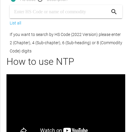
search
List all
If you want to search by HS Code (2022 Version) please enter
2 (Chapter), 4 (Sub-chapter), 6 (Sub-heading) or 8 (Commodity
Code) digits
How to use NTP