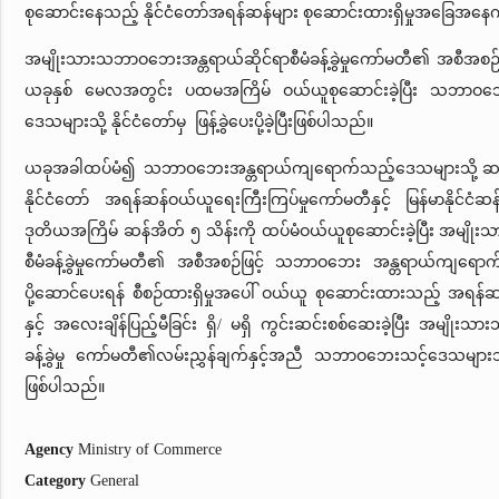
စုဆောင်းနေသည့် နိုင်ငံတော်အရန်ဆန်များ စုဆောင်းထားရှိမှုအခြေအနေက
အမျိုးသားသဘာဝဘေးအန္တရာယ်ဆိုင်ရာစီမံခန့်ခွဲမှုကော်မတီ၏ အစီအစဉ်ဖ
ယခုနှစ် မေလအတွင်း ပထမအကြိမ် ဝယ်ယူစုဆောင်းခဲ့ပြီး သဘာဝဘေ
ဒေသများသို့ နိုင်ငံတော်မှ ဖြန့်ခွဲပေးပို့ခဲ့ပြီးဖြစ်ပါသည်။
ယခုအခါထပ်မံ၍ သဘာဝဘေးအန္တရာယ်ကျရောက်သည့်ဒေသများသို့ ဆက်လ
နိုင်ငံတော် အရန်ဆန်ဝယ်ယူရေးကြီးကြပ်မှုကော်မတီနှင့် မြန်မာနိုင်ငံဆန်
ဒုတိယအကြိမ် ဆန်အိတ် ၅ သိန်းကို ထပ်မံဝယ်ယူစုဆောင်းခဲ့ပြီး အမျိ
စီမံခန့်ခွဲမှုကော်မတီ၏ အစီအစဉ်ဖြင့် သဘာဝဘေး အန္တရာယ်ကျရေ
ပို့ဆောင်ပေးရန် စီစဉ်ထားရှိမှုအပေါ် ဝယ်ယူ စုဆောင်းထားသည့် အရ
နှင့် အလေးချိန်ပြည့်မီခြင်း ရှိ/ မရှိ ကွင်းဆင်းစစ်ဆေးခဲ့ပြီး အမျို
ခန့်ခွဲမှု ကော်မတီ၏လမ်းညွှန်ချက်နှင့်အညီ သဘာဝဘေးသင့်ဒေသများသ
ဖြစ်ပါသည်။
Agency
Ministry of Commerce
Category
General