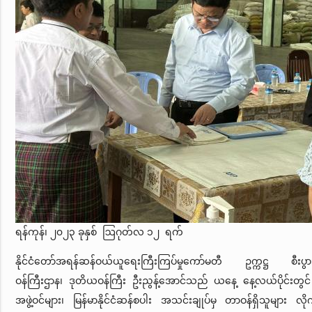
ရန်ကုန်၊ ၂၀၂၃ ခုနှစ် ဩဂုတ်လ ၁၂ ရက်
နိုင်ငံတော်အရန်ဆန်ဝယ်ယူရေးကြီးကြပ်မှုကော်မတီ ဥက္ကဋ္ဌ စီးပွား
ဝန်ကြီးဌာန၊ ဒုတိယဝန်ကြီး ဦးညွန့်အောင်သည် ယနေ့ နေ့လယ်ပိုင်းတ
အဖွဲ့ဝင်များ၊ မြန်မာနိုင်ငံဆန်စပါး အသင်းချုပ်မှ တာဝန်ရှိသူများ