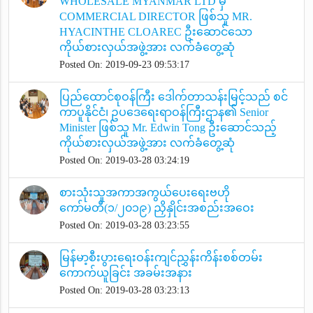
WHOLESALE MYANMAR LTD မှ
COMMERCIAL DIRECTOR ဖြစ်သူ MR.
HYACINTHE CLOAREC ဦးဆောင်သော
ကိုယ်စားလှယ်အဖွဲ့အား လက်ခံတွေ့ဆုံ
Posted On: 2019-09-23 09:53:17
ပြည်ထောင်စုဝန်ကြီး ဒေါက်တာသန်းမြင့်သည် စင်
ကာပူနိုင်ငံ၊ ဥပဒေရေးရာဝန်ကြီးဌာန၏ Senior
Minister ဖြစ်သူ Mr. Edwin Tong ဦးဆောင်သည့်
ကိုယ်စားလှယ်အဖွဲ့အား လက်ခံတွေ့ဆုံ
Posted On: 2019-03-28 03:24:19
စားသုံးသူအကာအကွယ်ပေးရေးဗဟို
ကော်မတီ(၁/၂၀၁၉) ညှိနှိုင်းအစည်းအဝေး
Posted On: 2019-03-28 03:23:55
မြန်မာ့စီးပွားရေးဝန်းကျင်ညွှန်းကိန်းစစ်တမ်း
ကောက်ယူခြင်း အခမ်းအနား
Posted On: 2019-03-28 03:23:13