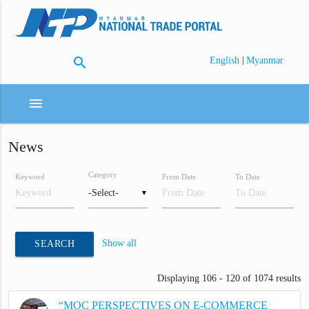
search
|
English
Myanmar
menu
News
Category
Keyword
From Date
To Date
▼
Show all
SEARCH
Displaying 106 - 120 of 1074 results
“MOC PERSPECTIVES ON E-COMMERCE