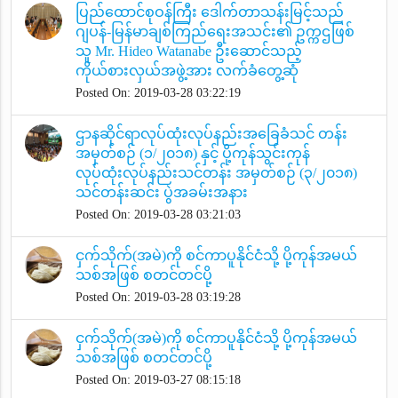
ပြည်ထောင်စုဝန်ကြီး ဒေါက်တာသန်းမြင့်သည်
ဂျပန်-မြန်မာချစ်ကြည်ရေးအသင်း၏ ဥက္ကဌဖြစ်
သူ Mr. Hideo Watanabe ဦးဆောင်သည့်
ကိုယ်စားလှယ်အဖွဲ့အား လက်ခံတွေ့ဆုံ
Posted On: 2019-03-28 03:22:19
ဌာနဆိုင်ရာလုပ်ထုံးလုပ်နည်းအခြေခံသင် တန်း
အမှတ်စဉ် (၁/၂၀၁၈) နှင့် ပို့ကုန်သွင်းကုန်
လုပ်ထုံးလုပ်နည်းသင်တန်း အမှတ်စဉ် (၃/၂၀၁၈)
သင်တန်းဆင်း ပွဲအခမ်းအနား
Posted On: 2019-03-28 03:21:03
ငှက်သိုက်(အမဲ)ကို စင်ကာပူနိုင်ငံသို့ ပို့ကုန်အမယ်
သစ်အဖြစ် စတင်တင်ပို့
Posted On: 2019-03-28 03:19:28
ငှက်သိုက်(အမဲ)ကို စင်ကာပူနိုင်ငံသို့ ပို့ကုန်အမယ်
သစ်အဖြစ် စတင်တင်ပို့
Posted On: 2019-03-27 08:15:18