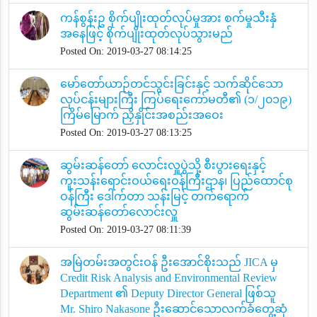
ကန်စွန်းဥ စိုက်ပျိုးထုတ်လုပ်မှုအား စက်မှုသီးနှံ
အနေဖြင့် စိုက်ပျိုးထုတ်လုပ်သွားမည်
Posted On: 2019-03-27 08:14:25
မော်တော်ယာဉ်တင်သွင်းခြင်းနှင့် သက်ဆိုင်သော
လုပ်ငန်းများကြီး ကြပ်ရေးကော်မတီ၏ (၁/၂၀၁၉)
ကြိမ်မြောက် ညှိနှိုင်းအစည်းအဝေး
Posted On: 2019-03-27 08:13:25
ဆွမ်းဆန်တော် လောင်းလှူပွဲသို့ စီးပွားရေးနှင့်
ကူးသန်းရောင်းဝယ်ရေးဝန်ကြီးဌာန၊ ပြည်ထောင်စု
ဝန်ကြီး ဒေါက်တာ သန်းမြင့် တက်ရောက်
ဆွမ်းဆန်တော်လောင်းလှူ
Posted On: 2019-03-27 08:11:39
အမြဲတမ်းအတွင်းဝန် ဦးအောင်စိုးသည် JICA မှ
Credit Risk Analysis and Environmental Review
Department ၏ Deputy Director General ဖြစ်သူ
Mr. Shiro Nakasone ဦးဆောင်သောလက်ခံတွေ့ဆုံ