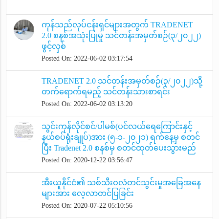
ကုန်သည်လုပ်ငန်းရှင်များအတွက် TRADENET
2.0 စနစ်အသုံးပြုမှု သင်တန်းအမှတ်စဉ်(၃/၂၀၂၂)
ဖွင့်လှစ်
Posted On: 2022-06-02 03:17:54
TRADENET 2.0 သင်တန်းအမှတ်စဉ်(၃/၂၀၂၂)သို့
တက်ရောက်ရမည့် သင်တန်းသားစာရင်း
Posted On: 2022-06-02 03:13:20
သွင်းကုန်လိုင်စင်/ပါမစ်(ပင်လယ်ရေကြောင်းနှင့်
နယ်စပ်ရုံးချုပ်)အား (၅-၁-၂၀၂၁) ရက်နေ့မှ စတင်
ပြီး Tradenet 2.0 စနစ်မှ စတင်ထုတ်ပေးသွားမည်
Posted On: 2020-12-22 03:56:47
အီးယူနိုင်ငံ၏ သစ်သီးဝလံတင်သွင်းမှုအခြေအနေ
များအား လေ့လာတင်ပြခြင်း
Posted On: 2020-07-22 05:10:56