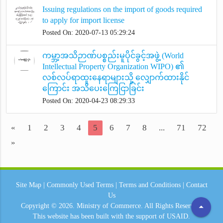
Issuing regulations on the import of goods required
to apply for import license
Posted On: 2020-07-13 05:29:24
ကမ္ဘာ့အသိဉာဏ်ပစ္စည်းမူပိုင်ခွင့်အဖွဲ့ (World
Intellectual Property Organization WIPO) ၏
လစ်လပ်ရာထူးနေရာများသို့ လျှောက်ထားနိုင်
ကြောင်း အသိပေးကြေငြာခြင်း
Posted On: 2020-04-23 08:29:33
«
1
2
3
4
5
6
7
8
...
71
72
»
Site Map
|
Commonly Used Terms
|
Terms and Conditions
|
Contact
Us
arrow_drop_up
Copyright © 2026.
Ministry of Commerce.
All Rights Reserved.
This website has been built with the support of
USAID.