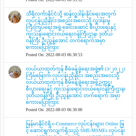
သီရိလင်္ကာနိုင်ငံသို့ ဆန်လှူဒါန်းနိုင်ရေးအတွက်
လုပ်ငန်းညှိနှိုင်းအစည်းအဝေးသို့ လှူဒါန်းမှု
ကြီးကြပ်ရေးအဖွဲ့ ခေါင်းဆောင် စီးပွားရေးနှင့်
ကူးသန်းရောင်းဝယ်ရေးဝန်ကြီးဌာန၊ ဒုတိယ
ဝန်ကြီး ဦးညွန့်အောင် တက်ရောက်အမှာ
စကားပြောကြား
Posted On: 2022-08-03 06:30:53
လယ်ယာထုတ်ကုန် စီမံခန့်ခွဲရေးအဖွဲ့၏ (၁/၂၀၂၂)
ကြိမ်မြောက် လုပ်ငန်းညှိနှိုင်း အစည်းအဝေးသို့
လယ်ယာထုတ်ကုန် စီမံခန့်ခွဲရေးအဖွဲ့ဥက္ကဋ္ဌ၊
စီးပွားရေးနှင့် ကူးသန်းရောင်းဝယ်ရေးဝန်ကြီးဌာန၊
ဒုတိယဝန်ကြီး ဦးညွန့်အောင် တက်ရောက် အမှာ
စကားပြောကြား
Posted On: 2022-08-03 06:30:00
မြန်မာနိုင်ငံရှိ e-Commerce လုပ်ငန်းများ၊ Online ဖြ
င့် ဆောင်ရွက်လျက်ရှိသည့် SME/MSMEs လုပ်ငန်း