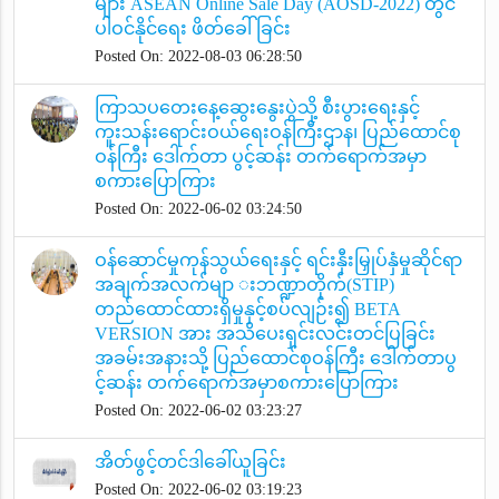
များ ASEAN Online Sale Day (AOSD-2022) တွင်
ပါဝင်နိုင်ရေး ဖိတ်ခေါ်ခြင်း
Posted On: 2022-08-03 06:28:50
ကြာသပတေးနေ့ဆွေးနွေးပွဲသို့ စီးပွားရေးနှင့်
ကူးသန်းရောင်းဝယ်ရေးဝန်ကြီးဌာန၊ ပြည်ထောင်စု
ဝန်ကြီး ဒေါက်တာ ပွင့်ဆန်း တက်ရောက်အမှာ
စကားပြောကြား
Posted On: 2022-06-02 03:24:50
ဝန်ဆောင်မှုကုန်သွယ်ရေးနှင့် ရင်းနှီးမြှုပ်နှံမှုဆိုင်ရာ
အချက်အလက်မျာ းဘဏ္ဍာတိုက်(STIP)
တည်ထောင်ထားရှိမှုနှင့်စပ်လျဉ်း၍ BETA
VERSION အား အသိပေးရှင်းလင်းတင်ပြခြင်း
အခမ်းအနားသို့ ပြည်ထောင်စုဝန်ကြီး ဒေါက်တာပွ
င့်ဆန်း တက်ရောက်အမှာစကားပြောကြား
Posted On: 2022-06-02 03:23:27
အိတ်ဖွင့်တင်ဒါခေါ်ယူခြင်း
Posted On: 2022-06-02 03:19:23