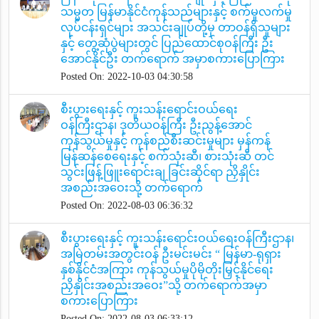
သမ္မတ မြန်မာနိုင်ငံကုန်သည်များနှင့် စက်မှုလက်မှု
လုပ်ငန်းရှင်များ အသင်းချုပ်တို့မှ တာဝန်ရှိသူများ
နှင့် တွေ့ဆုံပွဲများတွင် ပြည်ထောင်စုဝန်ကြီး ဦး
အောင်နိုင်ဦး တက်ရောက် အမှာစကားပြောကြား
Posted On: 2022-10-03 04:30:58
စီးပွားရေးနှင့် ကူးသန်းရောင်းဝယ်ရေး
ဝန်ကြီးဌာန၊ ဒုတိယဝန်ကြီး ဦးညွန့်အောင်
ကုန်သွယ်မှုနှင့် ကုန်စည်စီးဆင်းမှုများ မှန်ကန်
မြန်ဆန်စေရေးနှင့် စက်သုံးဆီ၊ စားသုံးဆီ တင်
သွင်းဖြန့်ဖြူးရောင်းချ ခြင်းဆိုင်ရာ ညှိနှိုင်း
အစည်းအဝေးသို့ တက်ရောက်
Posted On: 2022-08-03 06:36:32
စီးပွားရေးနှင့် ကူးသန်းရောင်းဝယ်ရေးဝန်ကြီးဌာန၊
အမြဲတမ်းအတွင်းဝန် ဦးမင်းမင်း “ မြန်မာ-ရုရှား
နှစ်နိုင်ငံအကြား ကုန်သွယ်မှုပိုမိုတိုးမြှင့်နိုင်ရေး
ညှိနှိုင်းအစည်းအဝေး”သို့ တက်ရောက်အမှာ
စကားပြောကြား
Posted On: 2022-08-03 06:33:12