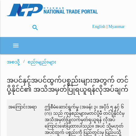
search
|
English
Myanmar
menu
အစသို့
စည်းမျည်းများ
အပင်နှင့်အပင်ထွက်ပစ္စည်းများအတွက် တင်
ပို့နိုင်ငံ၏ အသိအမှတ်ပြုရယူရန်လိုအပ်ချက်
အကြောင်းအရာ
ဤစီမံဆောင်ရွက်မှု (အခန်း ၃၊ အပိုဒ် ၅ နှင့် ၆
(ဂ)) သည် ကုန်စည်များမတင်ပို့မီ တင်ပို့နိုင်ငံမှ
အသိအမှတ်ပြုလက်မှတ်ရယူရန် လိုအပ်
ကြောင်းဖော်ပြထားပါသည်။ အပင် သို့မဟုတ်
အပင်ထွက် ပစ္စည်းကို ပြည်တွင်းမှ ပြည်ပသို့