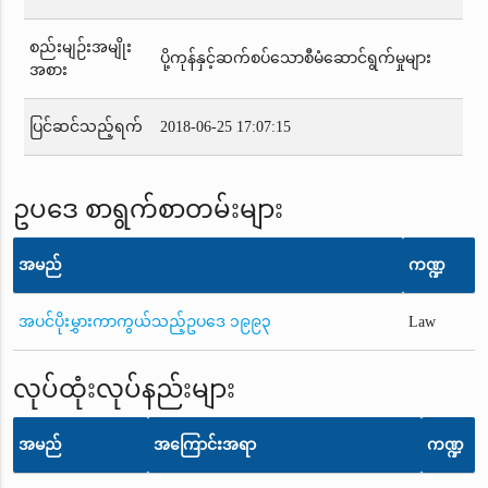
စည်းမျဉ်းအမျိုး
ပို့ကုန်နှင့်ဆက်စပ်သောစီမံဆောင်ရွက်မှုများ
အစား
ပြင်ဆင်သည့်ရက်
2018-06-25 17:07:15
ဥပဒေ စာရွက်စာတမ်းများ
အမည်
ကဏ္ဍ
အပင်ပိုးမွှားကာကွယ်သည့်ဥပဒေ ၁၉၉၃
Law
လုပ်ထုံးလုပ်နည်းများ
အမည်
အကြောင်းအရာ
ကဏ္ဍ