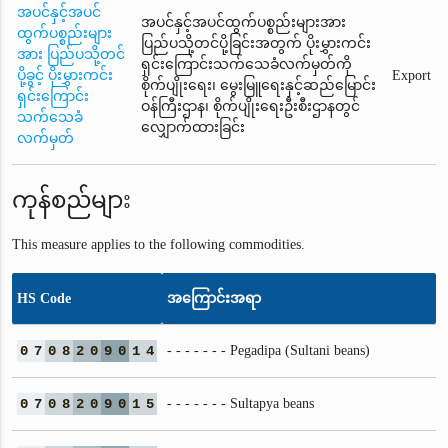
အပင်နှင့်အပင်
အပင်နှင့်အပင်ထွက်ပစ္စည်းများအား
ထွက်ပစ္စည်းများ
ပြည်ပသို့တင်ပို့ခြင်းအတွက် ပိုးမွှားကင်း
အား ပြည်ပသို့တင်
ရှင်းကြောင်းသက်သေခံလက်မှတ်ကို
ပို့ခွင့် ပိုးမွှားကင်း
Export
စိုက်ပျိုးရေး၊ မွေးမြူရေးနှင့်ဆည်မြောင်း
ရှင်းကြောင်း
ဝန်ကြီးဌာန၊ စိုက်ပျိုးရေးဦးစီးဌာနတွင်
သက်သေခံ
လျှောက်ထားခြင်း
လက်မှတ်
ကုန်စည်များ
This measure applies to the following commodities.
HS Code
အကြောင်းအရာ
0
7
0
8
2
0
9
0
1
4
- - - - - - - Pegadipa (Sultani beans)
0
7
0
8
2
0
9
0
1
5
- - - - - - - Sultapya beans