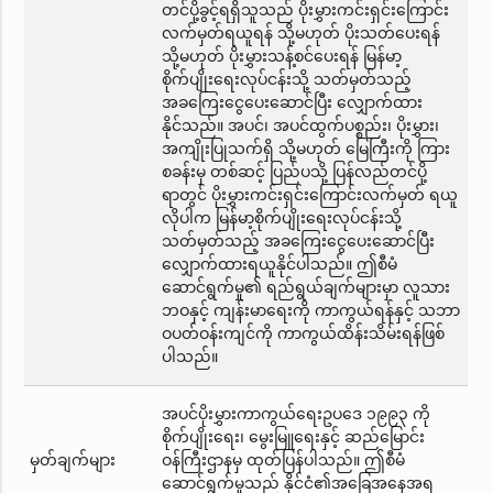
တင်ပို့ခွင့်ရရှိသူသည် ပိုးမွှားကင်းရှင်းကြောင်း
လက်မှတ်ရယူရန် သို့မဟုတ် ပိုးသတ်ပေးရန်
သို့မဟုတ် ပိုးမွှားသန့်စင်ပေးရန် မြန်မာ့
စိုက်ပျိုးရေးလုပ်ငန်းသို့ သတ်မှတ်သည့်
အခကြေးငွေပေးဆောင်ပြီး လျှောက်ထား
နိုင်သည်။ အပင်၊ အပင်ထွက်ပစ္စည်း၊ ပိုးမွှား၊
အကျိုးပြုသက်ရှိ သို့မဟုတ် မြေကြီးကို ကြား
စခန်းမှ တစ်ဆင့် ပြည်ပသို့ ပြန်လည်တင်ပို့
ရာတွင် ပိုးမွှားကင်းရှင်းကြောင်းလက်မှတ် ရယူ
လိုပါက မြန်မာ့စိုက်ပျိုးရေးလုပ်ငန်းသို့
သတ်မှတ်သည့် အခကြေးငွေပေးဆောင်ပြီး
လျှောက်ထားရယူနိုင်ပါသည်။ ဤစီမံ
ဆောင်ရွက်မှု၏ ရည်ရွယ်ချက်များမှာ လူသား
ဘဝနှင့် ကျန်းမာရေးကို ကာကွယ်ရန်နှင့် သဘာ
ဝပတ်ဝန်းကျင်ကို ကာကွယ်ထိန်းသိမ်းရန်ဖြစ်
ပါသည်။
အပင်ပိုးမွှားကာကွယ်ရေးဥပဒေ ၁၉၉၃ ကို
စိုက်ပျိုးရေး၊ မွေးမြူရေးနှင့် ဆည်မြောင်း
မှတ်ချက်များ
ဝန်ကြီးဌာနမှ ထုတ်ပြန်ပါသည်။ ဤစီမံ
ဆောင်ရွက်မှုသည် နိုင်ငံ၏အခြေအနေအရ