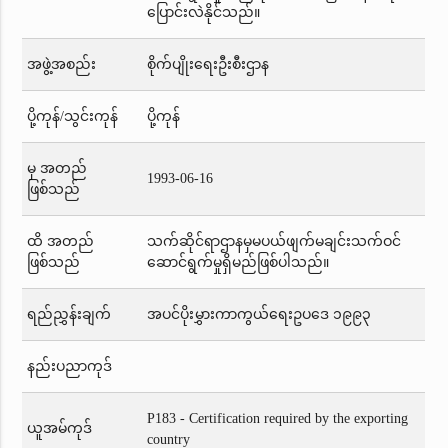
ပြောင်းလဲနိုင်သည်။
အဖွဲ့အစည်း
စိုက်ပျိုးရေးဦးစီးဌာန
ပို့ကုန်/သွင်းကုန်
ပို့ကုန်
မှ အတည်
1993-06-16
ဖြစ်သည်
ထိ အတည်
သက်ဆိုင်ရာဌာနမှမပယ်ဖျက်မချင်းသက်ဝင်
ဖြစ်သည်
ဆောင်ရွက်မှုရှိမည်ဖြစ်ပါသည်။
ရည်ညွှန်းချက်
အပင်ပိုးမွှားကာကွယ်ရေးဥပဒေ ၁၉၉၃
နည်းပညာကုဒ်
P183 - Certification required by the exporting
ယူအမ်ကုဒ်
country