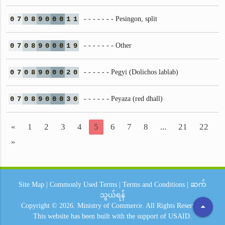
0
7
0
8
9
0
0
0
1
1
- - - - - - - Pesingon, split
0
7
0
8
9
0
0
0
1
9
- - - - - - - Other
0
7
0
8
9
0
0
0
2
0
- - - - - - Pegyi (Dolichos lablab)
0
7
0
8
9
0
0
0
3
0
- - - - - - Peyaza (red dhall)
«
1
2
3
4
5
6
7
8
...
21
22
»
Site Map
|
Commonly Used Terms
|
Terms and Conditions
|
ဆက်
သွယ်ရန်
arrow_drop_up
Copyright © 2026.
Ministry of Commerce.
All Rights Reserved.
This website has been built with the support of
USAID.