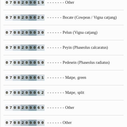
0
7
0
8
2
0
9
0
1
9
- - - - - - - Other
0
7
0
8
2
0
9
0
2
0
- - - - - - Bocate (Cowpeas / Vigna catjang)
0
7
0
8
2
0
9
0
3
0
- - - - - - Pelun (Vigna catjang)
0
7
0
8
2
0
9
0
4
0
- - - - - - Peyin (Phaseolus calcaratus)
0
7
0
8
2
0
9
0
5
0
- - - - - - Pedesein (Phaseolus radiatus)
0
7
0
8
2
0
9
0
6
1
- - - - - - - Matpe, green
0
7
0
8
2
0
9
0
6
2
- - - - - - - Matpe, split
0
7
0
8
2
0
9
0
6
9
- - - - - - - Other
0
7
0
8
2
0
9
0
9
0
- - - - - - Other