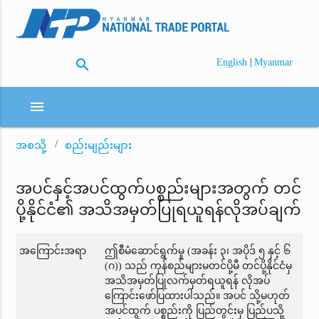
search
|
English
Myanmar
menu
အစသို့
စည်းမျည်းများ
အပင်နှင့်အပင်ထွက်ပစ္စည်းများအတွက် တင်
ပို့နိုင်ငံ၏ အသိအမှတ်ပြုရယူရန်လိုအပ်ချက်
အကြောင်းအရာ
ဤစီမံဆောင်ရွက်မှု (အခန်း ၃၊ အပိုဒ် ၅ နှင့် ၆
(ဂ)) သည် ကုန်စည်များမတင်ပို့မီ တင်ပို့နိုင်ငံမှ
အသိအမှတ်ပြုလက်မှတ်ရယူရန် လိုအပ်
ကြောင်းဖော်ပြထားပါသည်။ အပင် သို့မဟုတ်
အပင်ထွက် ပစ္စည်းကို ပြည်တွင်းမှ ပြည်ပသို့