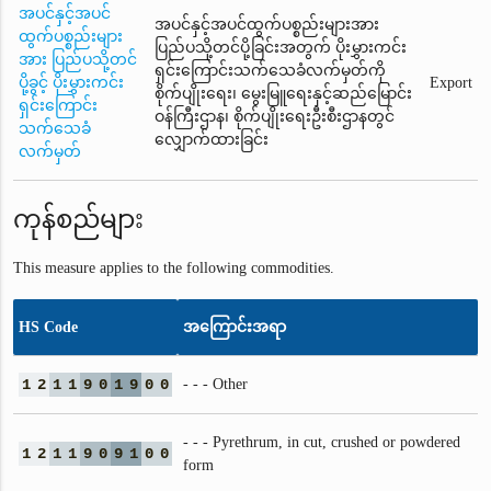
အပင်နှင့်အပင်
အပင်နှင့်အပင်ထွက်ပစ္စည်းများအား
ထွက်ပစ္စည်းများ
ပြည်ပသို့တင်ပို့ခြင်းအတွက် ပိုးမွှားကင်း
အား ပြည်ပသို့တင်
ရှင်းကြောင်းသက်သေခံလက်မှတ်ကို
ပို့ခွင့် ပိုးမွှားကင်း
Export
စိုက်ပျိုးရေး၊ မွေးမြူရေးနှင့်ဆည်မြောင်း
ရှင်းကြောင်း
ဝန်ကြီးဌာန၊ စိုက်ပျိုးရေးဦးစီးဌာနတွင်
သက်သေခံ
လျှောက်ထားခြင်း
လက်မှတ်
ကုန်စည်များ
This measure applies to the following commodities.
HS Code
အကြောင်းအရာ
1
2
1
1
9
0
1
9
0
0
- - - Other
- - - Pyrethrum, in cut, crushed or powdered
1
2
1
1
9
0
9
1
0
0
form