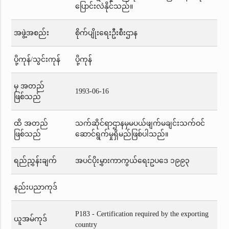
ပြောင်းလဲနိုင်သည်။
အဖွဲ့အစည်း
စိုက်ပျိုးရေးဦးစီးဌာန
ပို့ကုန်/သွင်းကုန်
ပို့ကုန်
မှ အတည်
1993-06-16
ဖြစ်သည်
ထိ အတည်
သက်ဆိုင်ရာဌာနမှမပယ်ဖျက်မချင်းသက်ဝင်
ဖြစ်သည်
ဆောင်ရွက်မှုရှိမည်ဖြစ်ပါသည်။
ရည်ညွှန်းချက်
အပင်ပိုးမွှားကာကွယ်ရေးဥပဒေ ၁၉၉၃
နည်းပညာကုဒ်
P183 - Certification required by the exporting
ယူအမ်ကုဒ်
country