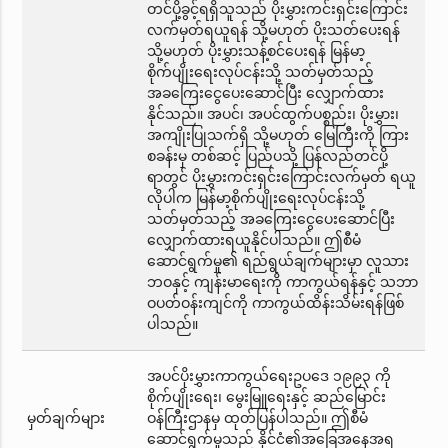
တင်ပို့ခွင့်ရရှိသူသည် ပိုးမွှားကင်းရှင်းကြောင်း
လက်မှတ်ရယူရန် သို့မဟုတ် ပိုးသတ်ပေးရန်
သို့မဟုတ် ပိုးမွှားသန့်စင်ပေးရန် မြန်မာ့
စိုက်ပျိုးရေးလုပ်ငန်းသို့ သတ်မှတ်သည့်
အခကြေးငွေပေးဆောင်ပြီး လျှောက်ထား
နိုင်သည်။ အပင်၊ အပင်ထွက်ပစ္စည်း၊ ပိုးမွှား၊
အကျိုးပြုသက်ရှိ သို့မဟုတ် မြေကြီးကို ကြား
စခန်းမှ တစ်ဆင့် ပြည်ပသို့ ပြန်လည်တင်ပို့
ရာတွင် ပိုးမွှားကင်းရှင်းကြောင်းလက်မှတ် ရယူ
လိုပါက မြန်မာ့စိုက်ပျိုးရေးလုပ်ငန်းသို့
သတ်မှတ်သည့် အခကြေးငွေပေးဆောင်ပြီး
လျှောက်ထားရယူနိုင်ပါသည်။ ဤစီမံ
ဆောင်ရွက်မှု၏ ရည်ရွယ်ချက်များမှာ လူသား
ဘဝနှင့် ကျန်းမာရေးကို ကာကွယ်ရန်နှင့် သဘာ
ဝပတ်ဝန်းကျင်ကို ကာကွယ်ထိန်းသိမ်းရန်ဖြစ်
ပါသည်။
အပင်ပိုးမွှားကာကွယ်ရေးဥပဒေ ၁၉၉၃ ကို
စိုက်ပျိုးရေး၊ မွေးမြူရေးနှင့် ဆည်မြောင်း
မှတ်ချက်များ
ဝန်ကြီးဌာနမှ ထုတ်ပြန်ပါသည်။ ဤစီမံ
ဆောင်ရွက်မှုသည် နိုင်ငံ၏အခြေအနေအရ