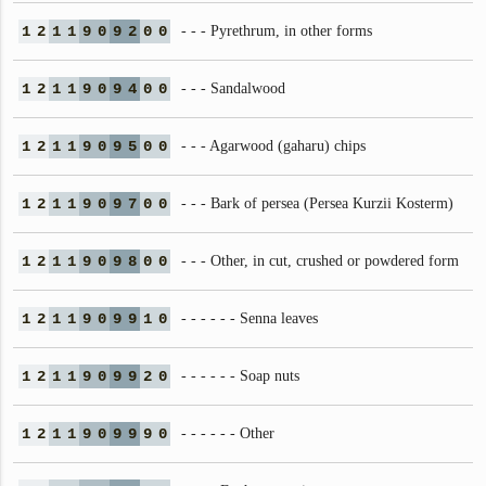
1
2
1
1
9
0
9
2
0
0
- - - Pyrethrum, in other forms
1
2
1
1
9
0
9
4
0
0
- - - Sandalwood
1
2
1
1
9
0
9
5
0
0
- - - Agarwood (gaharu) chips
1
2
1
1
9
0
9
7
0
0
- - - Bark of persea (Persea Kurzii Kosterm)
1
2
1
1
9
0
9
8
0
0
- - - Other, in cut, crushed or powdered form
1
2
1
1
9
0
9
9
1
0
- - - - - - Senna leaves
1
2
1
1
9
0
9
9
2
0
- - - - - - Soap nuts
1
2
1
1
9
0
9
9
9
0
- - - - - - Other