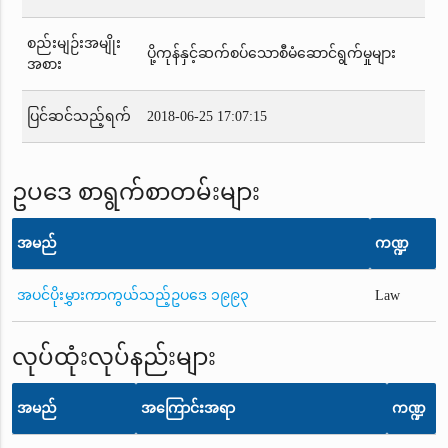
စည်းမျဉ်းအမျိုး
ပို့ကုန်နှင့်ဆက်စပ်သောစီမံဆောင်ရွက်မှုများ
အစား
ပြင်ဆင်သည့်ရက်
2018-06-25 17:07:15
ဥပဒေ စာရွက်စာတမ်းများ
အမည်
ကဏ္ဍ
အပင်ပိုးမွှားကာကွယ်သည့်ဥပဒေ ၁၉၉၃
Law
လုပ်ထုံးလုပ်နည်းများ
အမည်
အကြောင်းအရာ
ကဏ္ဍ