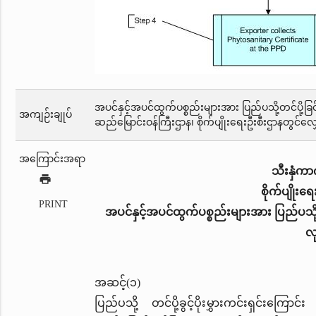
အပင်နှင့်အပင်ထွက်ပစ္စည်းများအား ပြည်ပသို့တင်ပို့ခြ
အကျဉ်းချုပ်
ဆည်မြောင်းဝန်ကြီးဌာန၊ စိုက်ပျိုးရေးဦးစီးဌာနတွင်လျ
အကြောင်းအရာ
သီးနှံကာ
print
စိုက်ပျိုးရ
PRINT
အပင်နှင့်အပင်ထွက်ပစ္စည်းများအား ပြည်ပသို့
လ
အဆင့်(၁)
ပြည်ပသို့ တင်ပို့ခွင့်ပိုးမွှားကင်းရှင်းက