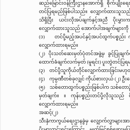
ဆည်မြောင်းဝန်ကြီးဌာနအောက်ရှိ စိုက်ပျိုးရေ
တင်ပြရမည်ဖြစ်ပါသည်။ လျှောက်ထားသူသည် မိမ
သိရှိပြီး ယင်းလိုအပ်ချက်နှင့်အညီ ပိုးမ
လျှောက်ထားသူသည် အောက်ပါအချက်များကို 
(၁) တင်ပို့မည့်အပင်နှင့်အပင်ထွက်ပစ္စည်း 
လျှောက်ထားရမည်။
(၂) ပိုးသတ်ဆေးမှတ်ပုံတင်အဖွဲ့မှ ခွင့်ပြုချက်
ထောက်ခံချက်လက်မှတ် (မူရင်း) ပူးတွဲတင်ပြရ
(၃) တင်ပို့သူကိုယ်တိုင်လျှောက်ထားခြင်းမဟုတ်
(၄) ကုမ္ပဏီတစ်ခုလျှင် ကိုယ်စားလှယ် (၂) ဦးဆ
(၅) သစ်တောထွက်ပစ္စည်းဖြစ်ပါက သစ်တောဦးစ
မှတ်ချက်။ ။ ကုန်ပစ္စည်းတင်ပို့လိုသူသည် 
လျှောက်ထားရမည်။
အဆင့်(၂)
သီးနှံကာကွယ်ရေးဌာနခွဲမှ လျှောက်လွှာများအားလက်
ပိုးမွှားကင်းရှင်းကြောင်း မျက်မြင်စစ်ဆေးမှု