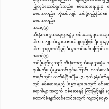
ပြုလုပ်ဆောင်ရွက်သည်။ စစ်ဆေးရေးမှူးမှ ပေး
စစ်ဆေးမည်။ လိုအပ်လျှင် တင်ပို့မည့်နိုင်ငံ၏ 
စစ်ဆေးမည်။
အဆင့်(၃)
သီးနှံကာကွယ်ရေးဌာနခွဲမှ စစ်ဆေးမှုရလာဒ်များ
ပါက လျှောက်လွှာအားပယ်ချမည်ဖြစ်ပြီး ဌာနမှ တ
ပါက ဌာနမှတင်ပို့ခွင့် ပိုးမွှားကင်းရှင်းကြ
အဆင့်(၄)
တင်ပို့မည့်သူသည် သီးနှံကာကွယ်ရေးဌာနခွဲမှ တ
ရပါမည်။ ပိုးမွှားကင်းရှင်းကြောင်း သက်သေခံ
စာရင်းသွင်း လက်ခံပြီးချိန်မှ (၃) ရက် (ရုံးပိ
တွင် စစ်ဆေးရမည့် ပိုးမွှားများအတွက် စစ်ဆေးရန
ရောဂါများအတွက် စစ်ဆေးရန် ကြာမြင့်ချိန် (၇
ထောက်ခံချက်တစ်စောင်အတွက် ကျသင့်ငွေမှာ