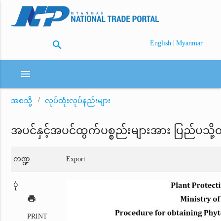
search
|
English
Myanmar
menu
အစသို့
လုပ်ထုံးလုပ်နည်းများ
အပင်နှင့်အပင်ထွက်ပစ္စည်းများအား ပြည်ပသို့တင
ကဏ္ဍ
Export
ပုံ
print
PRINT