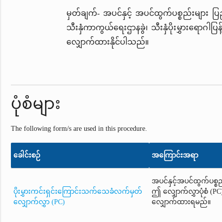
မှတ်ချက်- အပင်နှင့် အပင်ထွက်ပစ္စည်းများ ပြ
သီးနှံကာကွယ်ရေးဌာနခွဲ၊ သီးနှံပိုးမွှားရောဂါပြန
လျှောက်ထားနိုင်ပါသည်။
ပုံစံများ
The following form/s are used in this procedure.
ခေါင်းစဉ်
အကြောင်းအရာ
အပင်နှင့်အပင်ထွက်ပစ္စ
ပိုးမွှားကင်းရှင်းကြောင်းသက်သေခံလက်မှတ်
ဤ လျှောက်လွှာပုံစံ (PC) 
လျှောက်လွှာ (PC)
လျှောက်ထားရမည်။