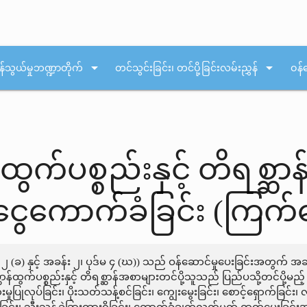
arrow_drop_down
arrow_drop_down
န်သွယ်မှုဘဏ္ဍာတိုက်
တင်သွင်းခြင်း၊ တင်ပို့ခြင်းလမ်းညွှန်
ဝန်
်ထွက်ပစ္စည်းနှင့် တိရစ္ဆာန
ေကောက်ခံခြင်း (ကြက်ပ
်မ ၂ (ခ) နှင့် အခန်း ၂၊ ပုဒ်မ ၄ (ဃ)) သည် ဝန်ဆောင်မှုပေးခြင်းအတွက
ာန်ထွက်ပစ္စည်းနှင့် တိရစ္ဆာန်အစာများတင်ပို့သူသည် ပြည်ပသို့တင်ပို့မည့် 
ပြုလုပ်ခြင်း၊ ပိုးသတ်သန့်စင်ခြင်း၊ ကျွေးမွေးခြင်း၊ စောင့်ရှောက်ခြင်း