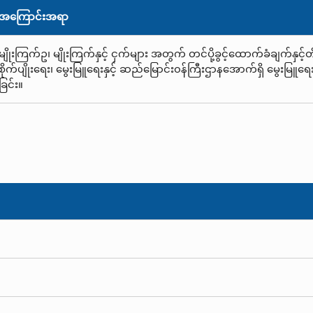
အကြောင်းအရာ
မျိုးကြက်ဥ၊ မျိုးကြက်နှင့် ငှက်များ အတွက် တင်ပို့ခွင့်ထောက်ခံချက်နှင
စိုက်ပျိုးရေး၊ မွေးမြူရေးနှင့် ဆည်မြောင်း၀န်ကြီးဌာနအောက်ရှိ မွေးမြ
ခြင်း။