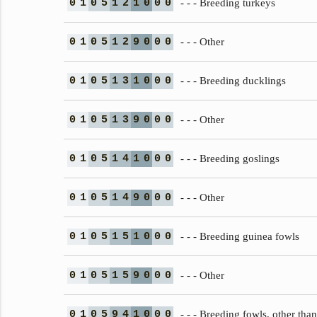
0
1
0
5
1
2
1
0
0
0
- - - Breeding turkeys
0
1
0
5
1
2
9
0
0
0
- - - Other
0
1
0
5
1
3
1
0
0
0
- - - Breeding ducklings
0
1
0
5
1
3
9
0
0
0
- - - Other
0
1
0
5
1
4
1
0
0
0
- - - Breeding goslings
0
1
0
5
1
4
9
0
0
0
- - - Other
0
1
0
5
1
5
1
0
0
0
- - - Breeding guinea fowls
0
1
0
5
1
5
9
0
0
0
- - - Other
0
1
0
5
9
4
1
0
0
0
- - - Breeding fowls, other tha