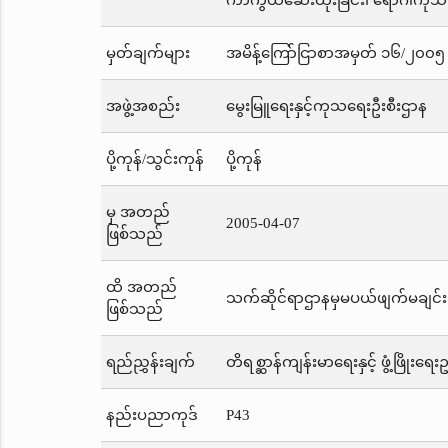
ကာကွယ်ဆေးထိုးခြင်း၊ ရောဂါကုသခ
မှတ်ချက်များ
အမိန့်ကြော်ငြာစာအမှတ် ၁၆/၂၀၀၅ 
အဖွဲ့အစည်း
မွေးမြူရေးနှင့်ကုသရေးဦးစီးဌာန
ပို့ကုန်/သွင်းကုန်
ပို့ကုန်
မှ အတည်
2005-04-07
ဖြစ်သည်
ထိ အတည်
သက်ဆိုင်ရာဌာနမှမပယ်ဖျက်မချင်း
ဖြစ်သည်
ရည်ညွှန်းချက်
တိရစ္ဆာန်ကျန်းမာရေးနှင့် ဖွံ့ဖြိုးရေ
နည်းပညာကုဒ်
P43