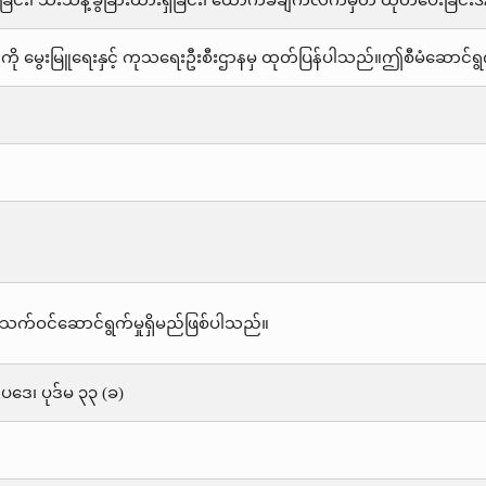
ြင်း၊ သီးသန့်ခွဲခြားထားရှိခြင်း၊ ထောက်ခံချက်လက်မှတ် ထုတ်ပေးခ
ကို မွေးမြူရေးနှင့် ကုသရေးဦးစီးဌာနမှ ထုတ်ပြန်ပါသည်။ဤစီမံဆောင်ရ
သက်ဝင်ဆောင်ရွက်မှုရှိမည်ဖြစ်ပါသည်။
းဥပဒေ၊ ပုဒ်မ ၃၃ (ခ)