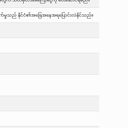
ြင်းအတွက် သတ်မှတ်အခကြေးငွေကို ပေးဆောင်ရမည်။
ွက်မှုသည် နိုင်ငံ၏အခြေအနေအရပြောင်းလဲနိုင်သည်။