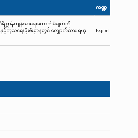
ကဏ္ဍ
့်တိရိစ္ဆာန်ကျန်းမာရေးထောက်ခံချက်ကို
ူရေးနှင့်ကုသရေးဦးစီးဌာနတွင် လျှောက်ထား ရယူ
Export