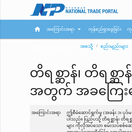
home
arrow_drop_down
အကြောင်းအရာ
ကုန်စည်ရှာဖွေခြင်း
ကု
အစသို့
စည်းမျည်းများ
arrow_drop_down
ပြည်ပစည်းမျဉ်းများ
တိရစ္ဆာန်၊ တိရစ္ဆာန
အတွက် အခကြေးငွ
အကြောင်းအရာ
ဤစီမံဆောင်ရွက်မှု (အခန်း ၁၊ ပုဒ
ပါသည်။ ပြည်ပသို့ တိရစ္ဆာန်၊ တိရစ္ဆ
များ ကိုလိုအပ်သော စမ်းသပ်စစ်ဆေးမှု