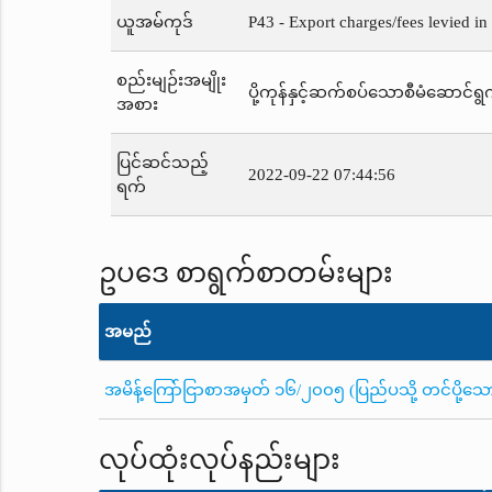
ယူအမ်ကုဒ်
P43 - Export charges/fees levied in
စည်းမျဉ်းအမျိုး
ပို့ကုန်နှင့်ဆက်စပ်သောစီမံဆောင်ရွက
အစား
ပြင်ဆင်သည့်
2022-09-22 07:44:56
ရက်
ဥပဒေ စာရွက်စာတမ်းများ
အမည်
အမိန့်ကြော်ငြာစာအမှတ် ၁၆/၂၀၀၅ (ပြည်ပသို့ တင်ပို့သော တ
လုပ်ထုံးလုပ်နည်းများ