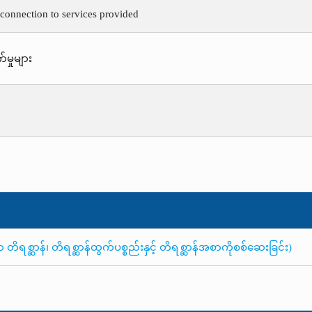
 connection to services provided
်မှုများ
ိရစ္ဆာန်၊ တိရစ္ဆာန်ထွက်ပစ္စည်းနှင့် တိရစ္ဆာန်အစာကိုစစ်ဆေးခြင်း)