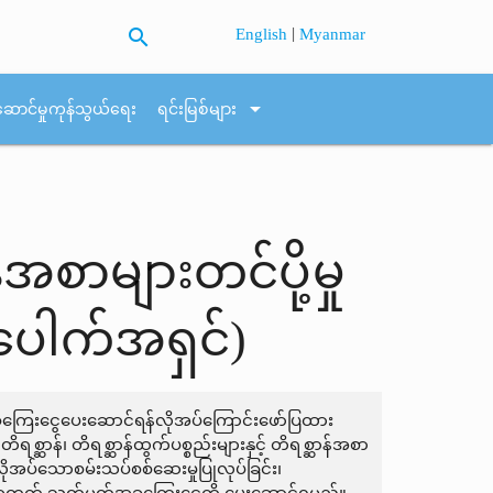
search
|
English
Myanmar
arrow_drop_down
ဆောင်မှုကုန်သွယ်ရေး
ရင်းမြစ်များ
်အစာများတင်ပို့မှု
ေါက်အရှင်)
် အခကြေးငွေပေးဆောင်ရန်လိုအပ်ကြောင်းဖော်ပြထား
တိရစ္ဆာန်၊ တိရစ္ဆာန်ထွက်ပစ္စည်းများနှင့် တိရစ္ဆာန်အစာ
၊ လိုအပ်သောစမ်းသပ်စစ်ဆေးမှုပြုလုပ်ခြင်း၊