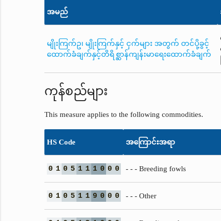
အမည်
မျိုးကြက်ဥ၊ မျိုးကြက်နှင့် ငှက်များ အတွက် တင်ပို့ခွင့်
ထောက်ခံချက်နှင့်တိရိစ္ဆာန်ကျန်းမာရေးထောက်ခံချက်
ကုန်စည်များ
This measure applies to the following commodities.
HS Code
အကြောင်းအရာ
0
1
0
5
1
1
1
0
0
0
- - - Breeding fowls
0
1
0
5
1
1
9
0
0
0
- - - Other