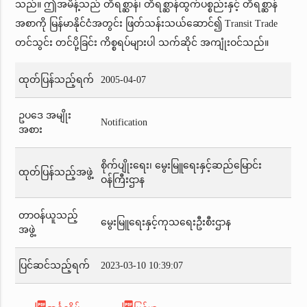
သည်။ ဤအမိန့်သည် တိရစ္ဆာန်၊ တိရစ္ဆာန်ထွက်ပစ္စည်းနှင့် တိရစ္ဆာန်
အစာကို မြန်မာနိုင်ငံအတွင်း ဖြတ်သန်းသယ်ဆောင်၍ Transit Trade
တင်သွင်း တင်ပို့ခြင်း ကိစ္စရပ်များပါ သက်ဆိုင် အကျုံးဝင်သည်။
ထုတ်ပြန်သည့်ရက်
2005-04-07
ဥပဒေ အမျိုး
Notification
အစား
စိုက်ပျိုးရေး၊ မွေးမြူရေးနှင့်ဆည်မြောင်း
ထုတ်ပြန်သည့်အဖွဲ့
ဝန်ကြီးဌာန
တာဝန်ယူသည့်
မွေးမြူရေးနှင့်ကုသရေးဦးစီးဌာန
အဖွဲ့
ပြင်ဆင်သည့်ရက်
2023-03-10 10:39:07
picture_as_pdf
picture_as_pdf