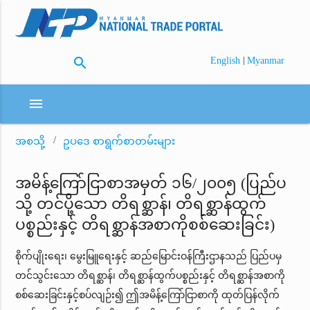
search
|
English
Myanmar
menu
အစသို့
ဥပဒေ စာရွက်စာတမ်းများ
အမိန့်ကြော်ငြာစာအမှတ် ၁၆/၂၀၀၅ (ပြည်ပ
သို့ တင်ပို့သော တိရစ္ဆာန်၊ တိရစ္ဆာန်ထွက်
ပစ္စည်းနှင့် တိရစ္ဆာန်အစာကိုစစ်ဆေးခြင်း)
စိုက်ပျိုးရေး၊ မွေးမြူရေးနှင့် ဆည်မြောင်းဝန်ကြီးဌာနသည် ပြည်ပမှ
တင်သွင်းသော တိရစ္ဆာန်၊ တိရစ္ဆာန်ထွက်ပစ္စည်းနှင့် တိရစ္ဆာန်အစာကို
စစ်ဆေးခြင်းနှင့်စပ်လျဉ်း၍ ဤအမိန့်ကြော်ငြာစာကို ထုတ်ပြန်လိုက်