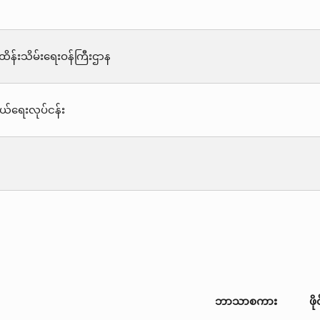
န်းသိမ်းရေးဝန်ကြီးဌာန
ဝယ်ရေးလုပ်ငန်း
ဘာသာစကား
ဖိ