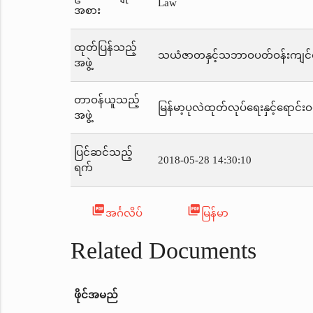
Law
အစား
ထုတ်ပြန်သည့်
သယံဇာတနှင့်သဘာဝပတ်ဝန်းကျင်ထိ
အဖွဲ့
တာဝန်ယူသည့်
မြန်မာ့ပုလဲထုတ်လုပ်ရေးနှင့်ရောင်း
အဖွဲ့
ပြင်ဆင်သည့်
2018-05-28 14:30:10
ရက်
picture_as_pdf
picture_as_pdf
အင်္ဂလိပ်
မြန်မာ
Related Documents
ဖိုင်အမည်