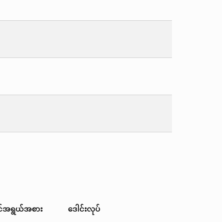
ုင်အရွယ်အစား
ဒေါင်းလုပ်