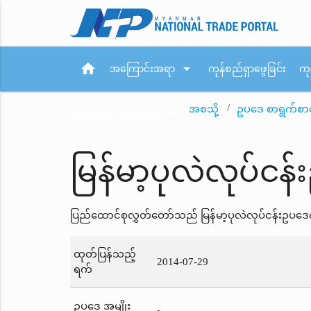
home
arrow_drop_down
အကြောင်းအရာ
ကုန်စည်ရှာဖွေခြင်း
ကု
အစသို့
ဥပဒေ စာရွက်စာ
arrow_drop_down
ပြည်ပစည်းမျဉ်းများ
မြန်မာ့ပုလဲလုပ်င
ပြည်ထောင်စုလွှတ်တော်သည် မြန်မာ့ပုလဲလုပ်ငန်းဥပဒေကိ
ထုတ်ပြန်သည့်
2014-07-29
ရက်
ဥပဒေ အမျိုး