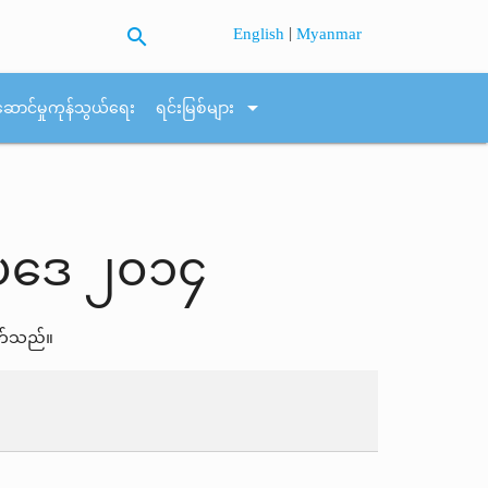
search
|
English
Myanmar
arrow_drop_down
ဆောင်မှုကုန်သွယ်ရေး
ရင်းမြစ်များ
ဥပဒေ ၂၀၁၄
ုက်သည်။