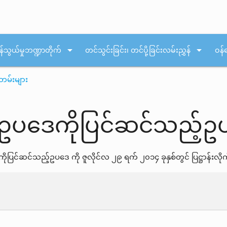
arrow_drop_down
arrow_drop_down
န်သွယ်မှုဘဏ္ဍာတိုက်
တင်သွင်းခြင်း၊ တင်ပို့ခြင်းလမ်းညွှန်
ဝန်
တမ်းများ
န်းဥပဒေကိုပြင်ဆင်သည့်
ုပြင်ဆင်သည့်ဥပဒေ ကို ဇူလိုင်လ ၂၉ ရက် ၂၀၁၄ ခုနှစ်တွင် ပြဋ္ဌာန်းလိ