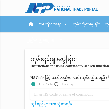
home
arrow_drop_down
အကြောင်းအရာ
ကုန်စည်ရှာဖွေခြင်း
ကု
arrow_drop_down
ပြည်ပစည်းမျဉ်းများ
ကုန်စည်ရှာဖွေခြင်း
Instructions for using commodity search function
HS Code ဖြင့် သော်လည်းကောင်း ကုန်စည်အမည် ကိုရိ
HS Code
Description
ကုန်စည်များအားလုံးစာရင်း