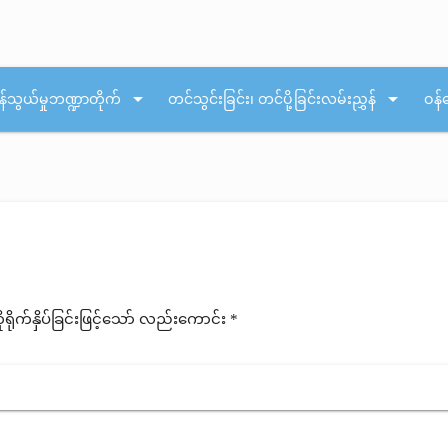
arrow_drop_down
arrow_drop_down
န်သွယ်မှုဘဏ္ဍာတိုက်
တင်သွင်းခြင်း၊ တင်ပို့ခြင်းလမ်းညွှန်
ဝန်
ုက်နှိပ်ခြင်းဖြင့်သော် လည်းကောင်း *