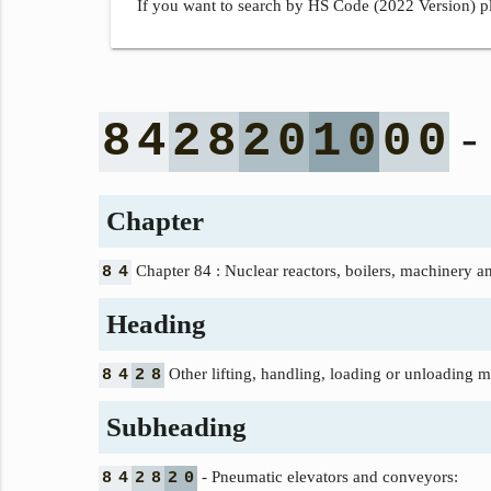
If you want to search by HS Code (2022 Version) pl
- 
8
4
2
8
2
0
1
0
0
0
Chapter
Chapter 84 : Nuclear reactors, boilers, machinery a
8
4
Heading
Other lifting, handling, loading or unloading mac
8
4
2
8
Subheading
- Pneumatic elevators and conveyors:
8
4
2
8
2
0