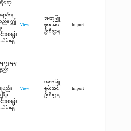
ိုင်ရာ
ရောင်းချ
အဏုမြူ
ပါသည်။ ဤ
View
စွမ်းအင်
Import
ုး
ဦးစီးဌာန
င်းစေရန်၊
သိမ်းရန်
ရာ ဌာနမှ
စည်း
အဏုမြူ
ားရမည်။
View
စွမ်းအင်
Import
ဖြိုး
ဦးစီးဌာန
င်းစေရန်၊
သိမ်းရန်