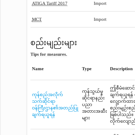
ATIGA Tariff 2017
Import
MCT
Import
စည်းမျည်းများ
Tips for measures.
Name
Type
Description
ဤစီမံဆောင်
ကုန်သွယ်မှု
ကုန်စည်အလိုက်
ချက်ရယူရန် 
ဆိုင်ရာနည်း
သက်ဆိုင်ရာ
လျှောက်ထားရ
ပညာ
ဝန်ကြီးဌာန၏အတည်ပြု
စည်းမျဉ်းစည်
အတားအဆီး
ချက်ရယူရန်
ဖြစ်ပါသည်။ 
များ
လိုက်လျောညီ