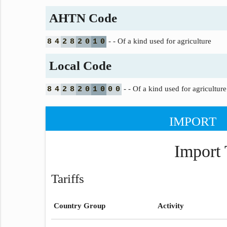
AHTN Code
- - Of a kind used for agriculture
8
4
2
8
2
0
1
0
Local Code
- - Of a kind used for agriculture
8
4
2
8
2
0
1
0
0
0
IMPORT
Import 
Tariffs
Country Group
Activity