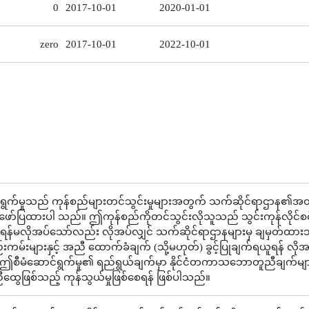
0
2017-10-01
2020-01-01
zero
2017-10-01
2022-10-01
ရွက်မှုသည် ကုန်စည်များတင်သွင်းမှုများအတွက် သက်ဆိုင်ရာဌာန၏အ
ဖော်ပြထားပါ သည်။ ဤကုန်စည်ကိုတင်သွင်းလိုသူသည် သွင်းကုန်လိုင်စင
န်မလိုအပ်သော်လည်း လိုအပ်လျှင် သက်ဆိုင်ရာဌာနများမှ ချမှတ်ထား
းကမ်းများနှင့် အညီ ထောက်ခံချက် (သို့မဟုတ်) ခွင့်ပြုချက်ရယူရန် လို
ဤစီမံဆောင်ရွက်မှု၏ ရည်ရွယ်ချက်မှာ နိုင်ငံတကာသဘောတူညီချက်များန
ထွေဖြစ်သည့် ကုန်သွယ်မှုဖြစ်စေရန် ဖြစ်ပါသည်။