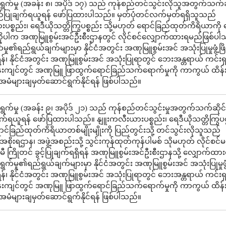
ွက်မှု (အခန်း ၈၊ အပိုဒ် ၁၇) သည် ကုန်စည်တင်သွင်းလိုသူအတွက်သက်ဆ
ပြုချက်ရယူရန် ဖော်ပြထားပါသည်။ မှတ်ပုံတင်လက်မှတ်ရရှိသူသည်
စ္စည်း၊ ရေဒီယိုသတ္တိကြွပစ္စည်း သို့မဟုတ် ရောင်ခြည်ထုတ်ကိရိယာကို 
်လိုပါက အဏုမြူစွမ်းအင်ဦးစီးဌာနတွင် လိုင်စင်လျှောက်ထားရမည်ဖြစ်
မှု၏ရည်ရွယ်ချက်များမှာ နိုင်ငံအတွင်း အဏုမြူစွမ်းအင် အသုံးပြုမှုဖွံ့ဖြိ
၊ နိုင်ငံအတွင်း အဏုမြူစွမ်းအင် အသုံးပြုရာတွင် ဘေးအန္တရာယ် ကင်းရှ
ဝန်းကျင်တွင် အဏုမြူ ဖြာထွက်ရောင်ခြည်သက်ရောက်မှုကို ကာကွယ် ထိန်း
ံများချမှတ်ဆောင်ရွက်နိုင်ရန် ဖြစ်ပါသည်။
ွက်မှု (အခန်း ၉၊ အပိုဒ် ၂၁) သည် ကုန်စည်တင်သွင်းမှုအတွက်သက်ဆိုင်
ရယူရန် ဖော်ပြထားပါသည်။ နျူးကလီးယားပစ္စည်း၊ ရေဒီယိုသတ္တိကြွပစ္
ာင်ခြည်ထုတ်ကိရိယာတစ်မျိုးမျိုးကို ပြည်တွင်းသို့ တင်သွင်းလိုသူသည်
စိုးရဌာန၊ အဖွဲ့အစည်းသို့ သွင်းကုန်ထုတ်ကုန်ပါမစ် သိုမဟုတ် လိုင်စင်မ
 ကြိုတင် ခွင့်ပြုချက်ရရှိရန် အဏုမြူစွမ်းအင်ဦးစီးဌာနသို့ လျှောက်ထ
က်မှု၏ရည်ရွယ်ချက်များမှာ နိုင်ငံအတွင်း အဏုမြူစွမ်းအင် အသုံးပြုမှုဖွံ့
၊ နိုင်ငံအတွင်း အဏုမြူစွမ်းအင် အသုံးပြုရာတွင် ဘေးအန္တရာယ် ကင်းရှ
ဝန်းကျင်တွင် အဏုမြူ ဖြာထွက်ရောင်ခြည်သက်ရောက်မှုကို ကာကွယ် ထိန်း
ံများချမှတ်ဆောင်ရွက်နိုင်ရန် ဖြစ်ပါသည်။