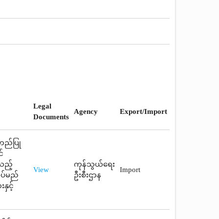
Legal
Agency
Export/Import
Documents
တည်ပြု
်
သည့်
ကုန်သွယ်ရေး
View
Import
အပ်မည်
ဦးစီးဌာန
ှင့်