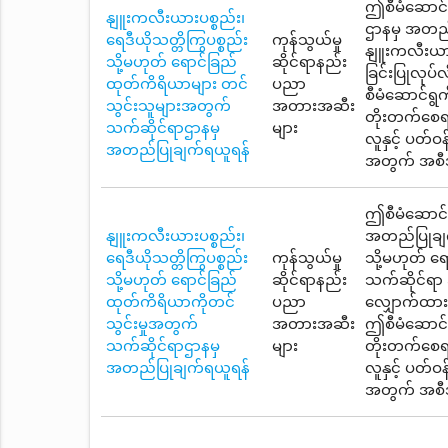
ဤစီမံဆောင်ရ
နျူးကလီးယားပစ္စည်း၊
ဌာနမှ အတည်
ရေဒီယိုသတ္တိကြွပစ္စည်း
ကုန်သွယ်မှု
နျူးကလီးယားပ
သို့မဟုတ် ရောင်ခြည်
ဆိုင်ရာနည်း
ခြင်းပြုလုပ
ထုတ်ကိရိယာများ တင်
ပညာ
စီမံဆောင်ရွက်
သွင်းသူများအတွက်
အတားအဆီး
တိုးတက်စေရန်
သက်ဆိုင်ရာဌာနမှ
များ
လူနှင့် ပတ်
အတည်ပြုချက်ရယူရန်
အတွက် အစီအမ
ဤစီမံဆောင်ရ
နျူးကလီးယားပစ္စည်း၊
အတည်ပြုချက်
ရေဒီယိုသတ္တိကြွပစ္စည်း
ကုန်သွယ်မှု
သို့မဟုတ် ရေ
သို့မဟုတ် ရောင်ခြည်
ဆိုင်ရာနည်း
သက်ဆိုင်ရာ အ
ထုတ်ကိရိယာကိုတင်
ပညာ
လျှောက်ထားမီ
သွင်းမှုအတွက်
အတားအဆီး
ဤစီမံဆောင်ရွ
သက်ဆိုင်ရာဌာနမှ
များ
တိုးတက်စေရန်
အတည်ပြုချက်ရယူရန်
လူနှင့် ပတ်
အတွက် အစီအမ