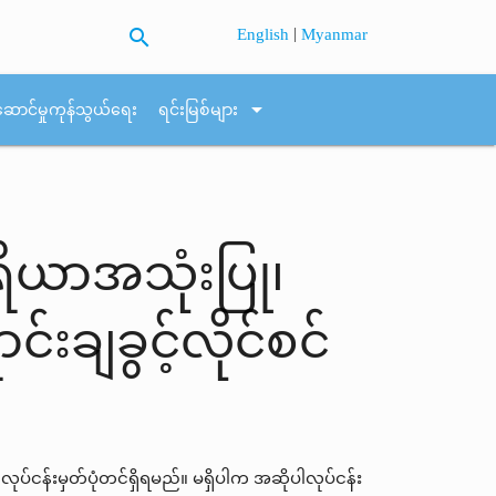
search
|
English
Myanmar
arrow_drop_down
ဆောင်မှုကုန်သွယ်ရေး
ရင်းမြစ်များ
ရိယာအသုံးပြု၊
်းချခွင့်လိုင်စင်
င်ရာလုပ်ငန်းမှတ်ပုံတင်ရှိရမည်။ မရှိပါက အဆိုပါလုပ်ငန်း