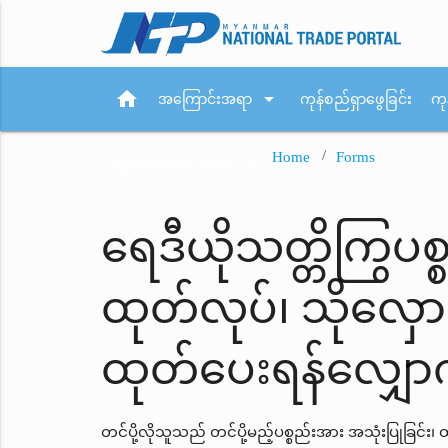
home
arrow_drop_down
အကြောင်းအရာ
ကုန်စည်ရှာဖွေခြင်း
ကု
Home
Forms
arrow_drop_down
ပြည်ပစည်းမျဉ်းများ
ရေဒီယိုသတ္တိကြွပစ
ထုတ်လုပ်၊ သိုလှောင်
ထုတ်ပေးရန်လျှော
တင်ပို့လိုသူသည် တင်ပို့မည့်ပစ္စည်းအား အသုံးပြုခြင်း၊ ထု