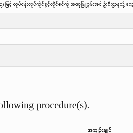
) ဖြင့် လုပ်ငန်းလုပ်ကိုင်ခွင့်လိုင်စင်ကို အဏုမြူစွမ်းအင် ဦးစီးဌာနသို့
following procedure(s).
အကျဉ်းချုပ်