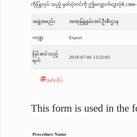
ကိုပြုလုပ် သည့် မှတ်ပုံတင်ကို ဤလျှောက်လွှာပုံစံ (အစ-၃
အဖွဲ့အစည်း
အဏုမြူစွမ်းအင်ဦးစီးဌာန
ကဏ္ဍ
Export
ပြင်ဆင်သည့်
2018-07-06 13:32:05
ရက်
picture_as_pdf
အင်္ဂလိပ်
This form is used in the 
Procedure Name