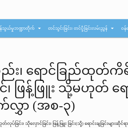
arrow_drop_down
arrow_drop_down
န်သွယ်မှုဘဏ္ဍာတိုက်
တင်သွင်းခြင်း၊ တင်ပို့ခြင်းလမ်းညွှန်
ဝန်
္စည်း၊ ရောင်ခြည်ထုတ်ကိ
၊ ဖြန့်ဖြူး သို့မဟုတ် ရောင
က်လွှာ (အစ-၃)
တ်လုပ်ခြင်း၊ သိုလှောင်ခြင်း၊ ဖြန့်ဖြူး ခြင်း(သို့) ရောင်းချခြင်းများဆို