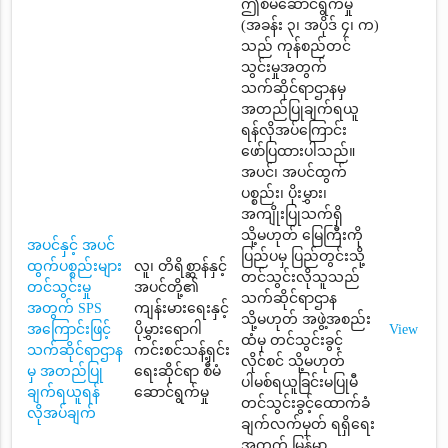
ဤစီမံဆောင်ရွက်မှု
(အခန်း ၃၊ အပိုဒ် ၄၊ က)
သည် ကုန်စည်တင်
သွင်းမှုအတွက်
သက်ဆိုင်ရာဌာနမှ
အတည်ပြုချက်ရယူ
ရန်လိုအပ်ကြောင်း
ဖော်ပြထားပါသည်။
အပင်၊ အပင်ထွက်
ပစ္စည်း၊ ပိုးမွှား၊
အကျိုးပြုသက်ရှိ
သို့မဟုတ် မြေကြီးကို
အပင်နှင့် အပင်
ပြည်ပမှ ပြည်တွင်းသို့
ထွက်ပစ္စည်းများ
လူ၊ တိရိစ္ဆာန်နှင့်
တင်သွင်းလိုသူသည်
တင်သွင်းမှု
အပင်တို့၏
သက်ဆိုင်ရာဌာန
အတွက် SPS
ကျန်းမားရေးနှင့်
သို့မဟုတ် အဖွဲ့အစည်း
အကြောင်းဖြင့်
ပိုမွှားရောဂါ
View
ထံမှ တင်သွင်းခွင့်
သက်ဆိုင်ရာဌာန
ကင်းစင်သန့်ရှင်း
လိုင်စင် သို့မဟုတ်
မှ အတည်ပြု
ရေးဆိုင်ရာ စီမံ
ပါမစ်ရယူခြင်းမပြုမီ
ချက်ရယူရန်
ဆောင်ရွက်မှု
တင်သွင်းခွင့်ထောက်ခံ
လိုအပ်ချက်
ချက်လက်မှတ် ရရှိရေး
အတွက် မြန်မာ့