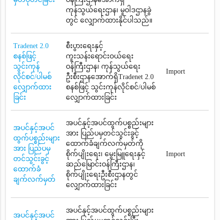
ကုန်သွယ်ရေးဌာန၊ မူဝါဒဌာနခွဲ
တွင် လျှောက်ထားနိုင်ပါသည်။
Tradenet 2.0
စီးပွားရေးနှင့်
စနစ်ဖြင့်
ကူးသန်းရောင်းဝယ်ရေး
သွင်းကုန်
ဝန်ကြီးဌာန၊ ကုန်သွယ်ရေး
Import
လိုင်စင်/ပါမစ်
ဦးစီးဌာနအောက်ရှိTradenet 2.0
လျှောက်ထား
စနစ်ဖြင့် သွင်းကုန်လိုင်စင်/ပါမစ်
ခြင်း
လျှောက်ထားခြင်း
အပင်နှင့်အပင်ထွက်ပစ္စည်းများ
အပင်နှင့်အပင်
အား ပြည်ပမှတင်သွင်းခွင့်
ထွက်ပစ္စည်းများ
ထောက်ခံချက်လက်မှတ်ကို
အား ပြည်ပမှ
စိုက်ပျိုးရေး၊ မွေးမြူရေးနှင့်
Import
တင်သွင်းခွင့်
ဆည်မြောင်းဝန်ကြီးဌာန၊
ထောက်ခံ
စိုက်ပျိုးရေးဦးစီးဌာနတွင်
ချက်လက်မှတ်
လျှောက်ထားခြင်း
အပင်နှင့်အပင်ထွက်ပစ္စည်းများ
အပင်နှင့်အပင်