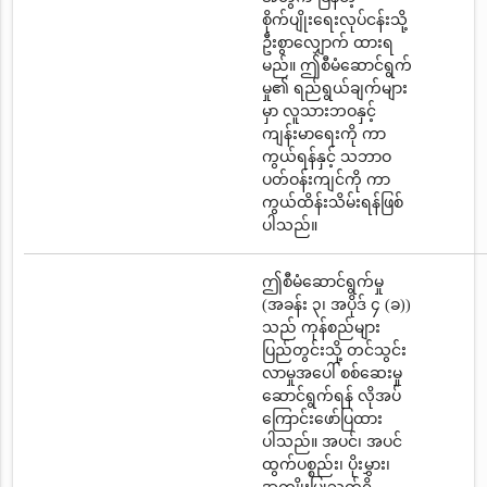
စိုက်ပျိုးရေးလုပ်ငန်းသို့
ဦးစွာလျှောက် ထားရ
မည်။ ဤစီမံဆောင်ရွက်
မှု၏ ရည်ရွယ်ချက်များ
မှာ လူသားဘဝနှင့်
ကျန်းမာရေးကို ကာ
ကွယ်ရန်နှင့် သဘာဝ
ပတ်ဝန်းကျင်ကို ကာ
ကွယ်ထိန်းသိမ်းရန်ဖြစ်
ပါသည်။
ဤစီမံဆောင်ရွက်မှု
(အခန်း ၃၊ အပိုဒ် ၄ (ခ))
သည် ကုန်စည်များ
ပြည်တွင်းသို့ တင်သွင်း
လာမှုအပေါ် စစ်ဆေးမှု
ဆောင်ရွက်ရန် လိုအပ်
ကြောင်းဖော်ပြထား
ပါသည်။ အပင်၊ အပင်
ထွက်ပစ္စည်း၊ ပိုးမွှား၊