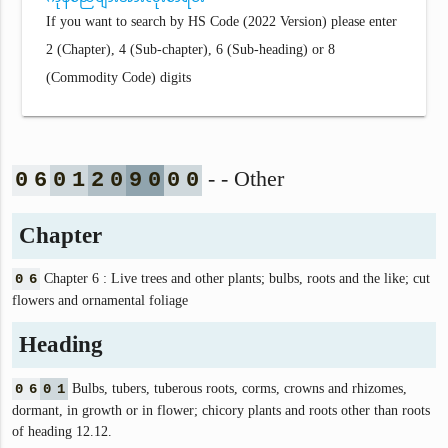
If you want to search by HS Code (2022 Version) please enter
2 (Chapter), 4 (Sub-chapter), 6 (Sub-heading) or 8
(Commodity Code) digits
- - Other
0
6
0
1
2
0
9
0
0
0
Chapter
0
6
Chapter 6 : Live trees and other plants; bulbs, roots and the like; cut
flowers and ornamental foliage
Heading
0
6
0
1
Bulbs, tubers, tuberous roots, corms, crowns and rhizomes,
dormant, in growth or in flower; chicory plants and roots other than roots
of heading 12.12.