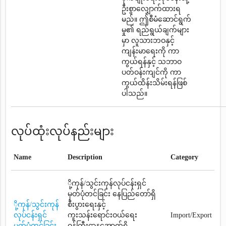
ဦးစွာလျှောက်ထားရ
မည်။ ဤစီမံဆောင်ရွက်
မှု၏ ရည်ရွယ်ချက်များ
မှာ လူသားဘဝနှင့်
ကျန်းမာရေးကို ကာ
ကွယ်ရန်နှင့် သဘာဝ
ပတ်ဝန်းကျင်ကို ကာ
ကွယ်ထိန်းသိမ်းရန်ဖြစ်
ပါသည်။
လုပ်ထုံးလုပ်နည်းများ
Name
Description
Category
ို့ကုန်/သွင်းကုန်လုပ်ငန်းရှင်
မှတ်ပုံတင်ခြင်း နေပြည်တော်ရှိ
ို့ကုန်/သွင်းကုန်
စီးပွားရေးနှင့်
လုပ်ငန်းရှင်
ကူးသန်းရောင်းဝယ်ရေး
Import/Export
မှတ်ပုံတင်ခြင်း
ဝန်ကြီးဌာနအောက်ရှိ