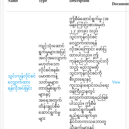
Name
Type
Description
Documen
ဤစီမံဆောင်ရွက်မှု (အ
မိန့်ကြော်ငြာစာအမှတ်
၂၂/၂၀၁၉) သည်
သွင်းကုန်လိုင်စင်
လျှောက်ထားရန်
ကျင့်သုံးဆောင်
လိုအပ်ကြောင်း ဖော်ပြ
ရွက်မှုများအပြင်
ထားပါသည်။ ဤ
အလိုအလျောက်
ကုန်စည်ကိုတင်သွင်းလို
မဟုတ်သော
သည့် မည်သူမဆို
လိုင်စင်စနစ်၊
သွင်းကုန်လိုင်စင်ကို
သွင်းကုန်လိုင်စင်
ပမာဏကန့်
စီးပွားရေးနှင့်
လျှောက်ထား
သတ်မှုများ၊
View
ကူးသန်းရောင်းဝယ်ရေး
ရန်လိုအပ်ခြင်း
တားမြစ်ချက်
ဝန်ကြီးဌာနတွင်
များနှင့်
လျှောက်ထားရမည်ဖြစ်
အရေအတွက်
ပါသည်။ ဤစီမံ
ထိန်းချုပ်စီမံ
ဆောင်ရွက်မှု၏
ဆောင်ရွက်မှု
ရည်ရွယ်ချက်မှာ
များ
နိုင်ငံတကာသဘောတူ
ညီချက်များနှင့်