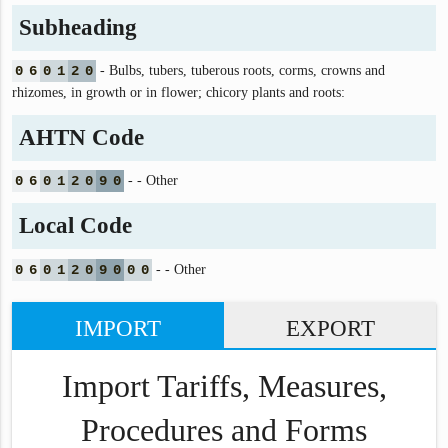
Subheading
0
6
0
1
2
0
- Bulbs, tubers, tuberous roots, corms, crowns and
rhizomes, in growth or in flower; chicory plants and roots:
AHTN Code
0
6
0
1
2
0
9
0
- - Other
Local Code
0
6
0
1
2
0
9
0
0
0
- - Other
IMPORT
EXPORT
Import Tariffs, Measures,
Procedures and Forms