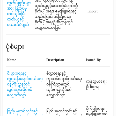
အား ပြည်ပမှတင်သွင်းပြီး
ထွက်ပစ္စည်းများ
ထုတ်ယူခွင့်ထောက်ခံချက်ကို
အား ပြည်ပမှ
စိုက်ပျိုးရေး၊ မွေးမြူရေးနှင့်
Import
တင်သွင်းပြီး
ဆည်မြောင်းဝန်ကြီးဌာန၊
ထုတ်ယူခွင့်
စိုက်ပျိုးရေးဦးစီးဌာနတွင်
ထောက်ခံချက်
လျှောက်ထားခြင်း
ပုံစံများ
Name
Description
Issued By
စီးပွားရေးနှင့်
စီးပွားရေးနှင့်
ကူးသန်းရောင်းဝယ်ရေး
ကူးသန်းရောင်းဝယ်ရေး
ကုန်သွယ်ရေး
ဝန်ကြီးဌာနတွင်
ဝန်ကြီးဌာနတွင်
ဦးစီးဌာန
သွင်းကုန်လိုင်စင်
သွင်းကုန်လိုင်စင်
လျှောက်လွှာ
လျှောက်လွှာ
စိုက်ပျိုးရေး၊
ပြည်ပမှတင်သွင်းခွင့်
ပြည်ပမှတင်သွင်းခွင့်
မွေးမြူရေးနှင့်