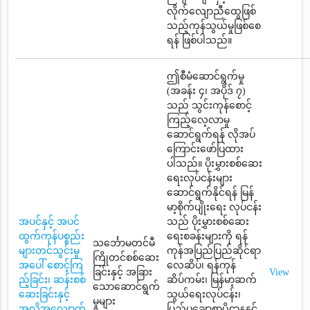
လိုက်လျောညီထွေဖြစ်
သည့်ကုန်သွယ်မှုဖြစ်စေ
ရန် ဖြစ်ပါသည်။
ဤစီမံဆောင်ရွက်မှု
(အခန်း ၄၊ အပိုဒ် ၇)
သည် သွင်းကုန်စောင့်
ကြည့်လေ့လာမှု
ဆောင်ရွက်ရန် လိုအပ်
ကြောင်းဖော်ပြထား
ပါသည်။ ပိုးမွှားစစ်ဆေး
ရေးလုပ်ငန်းများ
ဆောင်ရွက်နိုင်ရန် မြန်
မာ့စိုက်ပျိုးရေး လုပ်ငန်း
အပင်နှင့် အပင်
သည် ပိုးမွှားစစ်ဆေး
ထွက်ကုန်ပစ္စည်း
ရေးစခန်းများကို ရန်
သင်္ဘောမတင်မီ
များတင်သွင်းမှု
ကုန်အပြည်ပြည်ဆိုင်ရာ
ကြိုတင်စစ်ဆေး
အပေါ် စောင့်ကြ
လေဆိပ်၊ ရန်ကုန်
ခြင်းနှင့် အခြား
View
ည့်ခြင်း၊ ဆန်းစစ်
ဆိပ်ကမ်း၊ မြန်မာ့ဆက်
သောဆောင်ရွက်
ဆေးခြင်းနှင့်
သွယ်ရေးလုပ်ငန်း၊
မှုများ
အလိုအလျောက်
ပြည်ပချောစာပို့ဌာနနှင့်