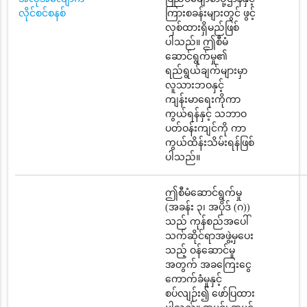
လိုင်စင်စနစ်
ကြားစခန်းများတွင် ဖွင့်
လှစ်ထားရှိမည်ဖြစ်
ပါသည်။ ဤစီမံ
ဆောင်ရွက်မှု၏
ရည်ရွယ်ချက်များမှာ
လူသားဘဝနှင့်
ကျန်းမာရေးကိုကာ
ကွယ်ရန်နှင့် သဘာဝ
ပတ်ဝန်းကျင်ကို ကာ
ကွယ်ထိန်းသိမ်းရန်ဖြစ်
ပါသည်။
ဤစီမံဆောင်ရွက်မှု
(အခန်း ၃၊ အပိုဒ် (ဂ))
သည် ကုန်စည်အပေါ်
သက်ဆိုင်ရာအဖွဲ့မှပေး
သည့် ဝန်ဆောင်မှု
အတွက် အခကြေးငွေ
ကောက်ခံမှုနှင့်
စပ်လျဉ်း၍ ဖော်ပြထား