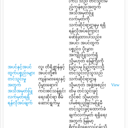
(က)) သည် တင်သွင်းမ
ည့်ကုန်စည်အတွက်
အသိအမှတ်ပြု
လက်မှတ်ကို
သက်ဆိုင်ရာဌာနမှ ရရှိ
ရန်လိုအပ်ကြောင်း
ဖော်ပြထားပါသည်။
အပင်၊ အပင်ထွက်
ပစ္စည်း၊ ပိုးမွှား၊
အကျိုးပြုသက်ရှိ
သို့မဟုတ် မြေကြီးကို
အပင်နှင့်အပင်
လူ၊ တိရိစ္ဆာန်နှင့်
ပြည်ပမှ ပြည်တွင်းသို့
ထွက်ပစ္စည်းများ
အပင်တို့၏
တင်သွင်းလိုသူသည်
တင်သွင်းမှု
ကျန်းမားရေးနှင့်
သက်ဆိုင်ရာဌာန
အတွက်
ပိုမွှားရောဂါ
သို့မဟုတ် အဖွဲ့အစည်း
View
အသိအမှတ်ပြု
ကင်းစင်သန့်ရှင်း
ထံမှ တင်သွင်းခွင့်
လက်မှတ်ရရှိ
ရေးဆိုင်ရာ စီမံ
လိုင်စင် သို့မဟုတ်
ရန်လိုအပ်ချက်
ဆောင်ရွက်မှု
ပါမစ်ရယူခြင်းမပြုမီ
တင်သွင်းခွင့်ထောက်ခံ
ချက်လက်မှတ် ရရှိရေး
အတွက် မြန်မာ့
စိုက်ပျိုးရေးလုပ်ငန်းသို့