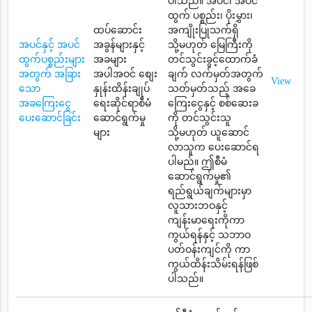
ပါသည်။ အပင်၊ အပင်
ထွက် ပစ္စည်း၊ ပိုးမွှား၊
ထပ်ဆောင်း
အကျိုးပြုသက်ရှိ
အပင်နှင့် အပင်
အခွန်များနှင့်
သို့မဟုတ် မြေကြီးကို
ထွက်ပစ္စည်းများ
အခများ
တင်သွင်းခွင့်ထောက်ခံ
အတွက် အခြား
အပါအဝင် စျေး
ချက် လက်မှတ်အတွက်
View
သော
နှုန်းထိန်းချုပ်
သတ်မှတ်သည့် အခေ
အခကြေးငွေ
ရေးဆိုင်ရာစီမံ
ကြေးငွေနှင့် စစ်ဆေးခ
ပေးဆောင်ခြင်း
ဆောင်ရွက်မှု
ကို တင်သွင်းသူ
များ
သို့မဟုတ် ယူဆောင်
လာသူက ပေးဆောင်ရ
ပါမည်။ ဤစီမံ
ဆောင်ရွက်မှု၏
ရည်ရွယ်ချက်များမှာ
လူသားဘဝနှင့်
ကျန်းမာရေးကိုကာ
ကွယ်ရန်နှင့် သဘာဝ
ပတ်ဝန်းကျင်ကို ကာ
ကွယ်ထိန်းသိမ်းရန်ဖြစ်
ပါသည်။