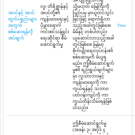
အကျိုးပြုသက်ရှိ
လူ၊ တိရိစ္ဆာန်နှင့်
သို့မဟုတ် မြေကြီးကို
အပင်နှင့် အပင်
အပင်တို့၏
ပြည်ပမှ မှာယူတင်သွင်း
ထွက်ပစ္စည်းများ
ကျန်းမားရေးနှင့်
ခြင်းဖြင့် ရောက်ရှိလာ
အတွက်
ပိုမွှားရောဂါ
သည့်အခါတွင်ဖြစ်စေ၊
View
စစ်ဆေးရန်လို
ကင်းစင်သန့်ရှင်း
မိမိနှင့် တစ်ပါတည်း
အပ်ချက်
ရေးဆိုင်ရာ စီမံ
ယူဆောင်လာသည့်အခါ
ဆောင်ရွက်မှု
တွင်ဖြစ်စေ မြန်မာ့
စိုက်ပျိုးရေးလုပ်ငန်း၏
စစ်ဆေးမှုကိ ခံယူရ
မည်။ ဤစီမံဆောင်ရွက်
မှု၏ ရည်ရွယ်ချက်များ
မှာ လူသားဘဝနှင့်
ကျန်းမာရေးကို ကာ
ကွယ်ရန်နှင့် သဘာဝ
ပတ်ဝန်းကျင်ကို ကာ
ကွယ်ထိန်းသိမ်းရန်ဖြစ်
ပါသည်။
ဤစီမံဆောင်ရွက်မှု
(အခန်း ၃၊ အပိုဒ် ၄