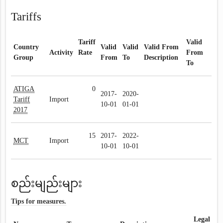
Tariffs
Tariff
Valid
Country
Valid
Valid
Valid From
Activity
Rate
From
Group
From
To
Description
To
ATIGA
0
2017-
2020-
Tariff
Import
10-01
01-01
2017
15
2017-
2022-
MCT
Import
10-01
10-01
စည်းမျည်းများ
Tips for measures.
Legal