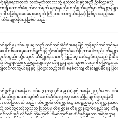
ွင့်ရရှိရေးအတွက် သတ်မှတ်ထားသည့် နည်းလမ်းနှင့်အညီ ဦးစီးဌာနသို့
ား၍ ထောက်ခံချက်လက်မှတ် ရယူရမည်။ ရည်ရွယ်ချက်မှာ တိရစ္ဆာန်မျာ
ဂါ မဖြစ်ပွားစေရေးအတွက် ကြိုတင်ကာကွယ်ရန်နှင့် ဖြစ်ပွားသည့်အခါ
ိန်းချုပ်နိုင်ရန်ဖြစ်ပါသည်။
ရွက်မှု (ပုဒ်မ ၅၊ ခ) သည် တင်သွင်းနိုင်ငံအနေဖြင့် ကုန်စည်တင်သွင်းမှုမ
ေါ် စစ်ဆေးမှုဆောင်ရွက်ရန်လိုအပ်ကြောင်းဖော်ပြထားပါသည်။ တိရစ္ဆာန
ထွက်ပစ္စည်း သို့မဟုတ် တိရိစ္ဆာန်အစာကို ပြည်ပမှ တင်သွင်းသူသည် ဦးစ
ကို ခံယူရမည်။ ရည်ရွယ်ချက်မှာ တိရစ္ဆာန်များ ကူးစက်ရောဂါ မဖြစ်ပွားစ
ုတင်ကာကွယ်ရန်နှင့် ဖြစ်ပွားသည့်အခါ စနစ်တကျ ထိန်းချုပ်နိုင်ရန်ဖြ
ရွက်မှု (အခန်း ၁၊ ပုဒ်မ ၃ (က)၊ ပုဒ်မ ၉ (ခ) နှင့် အခန်း ၂၊ ပုဒ်မ ၁၁၊ ပုဒ
ကုန်စည်များမတင်သွင်းမီ သက်ဆိုင်ရာဌာနမှ အတည်ပြုချက်ရယူရန်လို
း ဖော်ပြထားပါသည်။ တိရစ္ဆာန်၊ တိရစ္ဆာန်ထွက်ပစ္စည်းနှင့် တိရစ္ဆာန်အစာ
ို့ တင်သွင်းလိုသူသည် ပြည်ပမှ တိရစ္ဆာန်၊ တိရစ္ဆာန်ထွက်ပစ္စည်းနှင့် တိရစ
သွင်းခွင့် လိုင်စင် သို့မဟုတ် ပါမစ်ထုတ်ပေးပိုင်ခွင့်ရှိသော အစိုးရဌာန၊ အ