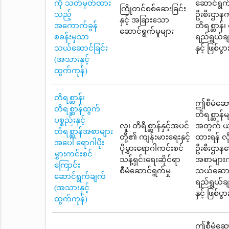
ကို သတ်မှတ်ထား
ဆောင်ရွက
ကြိုတင်စစ်ဆေးခြင်း
သည့်
ဦးစီးဌာန
နှင့် အခြားသော
အကောက်ခွန်
တိရစ္ဆာန်၊
ဆောင်ရွက်မှုများ
စခန်းမှသာ
ရည်ရွယ်ချ
သယ်ဆောင်ခြင်း
နှင့် ဖြစ်
(အသားနှင့်
ထွက်ကုန်)
တိရစ္ဆာန်၊
ဤစီမံဆောင်
တိရစ္ဆာန်ထွက်
တိရစ္ဆာန်မ
ပစ္စည်းနှင့်
လူ၊ တိရိစ္ဆာန်နှင့်အပင်
အတွက် ယင
တိရစ္ဆာန်အစာများ
တို့၏ ကျန်းမားရေးနှင့်
ထားရန် လ
အပေါ် ရောဂါပိုး
ပိုမွှားရောဂါကင်းစင်
ဦးစီးဌာန၏စ
မွှားကင်းစင်
သန့်ရှင်းရေးဆိုင်ရာ
အစာများကိ
ကြောင်း
စီမံဆောင်ရွက်မှု
သယ်ဆောင်
ဆောင်ရွက်ချက်
ရည်ရွယ်ချ
(အသားနှင့်
နှင့် ဖြစ်
ထွက်ကုန်)
ဤစီမံဆောင်