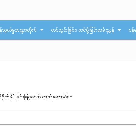
arrow_drop_down
arrow_drop_down
န်သွယ်မှုဘဏ္ဍာတိုက်
တင်သွင်းခြင်း၊ တင်ပို့ခြင်းလမ်းညွှန်
ဝန်
ုက်နှိပ်ခြင်းဖြင့်သော် လည်းကောင်း *