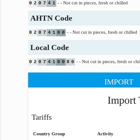
- - Not cut in pieces, fresh or chilled
0
2
0
7
4
1
AHTN Code
- - Not cut in pieces, fresh or chilled
0
2
0
7
4
1
0
0
Local Code
- - Not cut in pieces, fresh or chi
0
2
0
7
4
1
0
0
0
0
IMPORT
Import 
Tariffs
Country Group
Activity