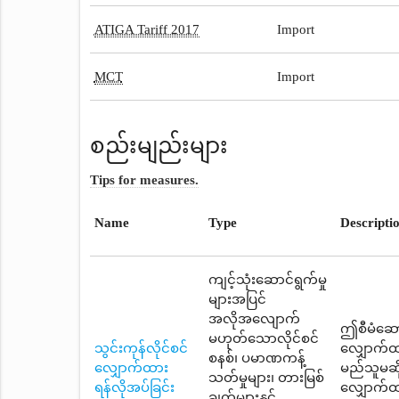
ATIGA Tariff 2017
Import
MCT
Import
စည်းမျည်းများ
Tips for measures.
Name
Type
Descripti
ကျင့်သုံးဆောင်ရွက်မှု
များအပြင်
အလိုအလျောက်
ဤစီမံဆောင
မဟုတ်သောလိုင်စင်
သွင်းကုန်လိုင်စင်
လျှောက်ထ
စနစ်၊ ပမာဏကန့်
လျှောက်ထား
မည်သူမဆို 
သတ်မှုများ၊ တားမြစ်
ရန်လိုအပ်ခြင်း
လျှောက်ထ
ချက်များနှင့်