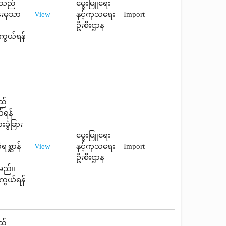
သူသည်
မွေးမြူရေး
်းမှသာ
View
နှင့်ကုသရေး
Import
ဦးစီးဌာန
ကွယ်ရန်
ည်
ယ်ရန်
ွဲခြား
မွေးမြူရေး
ရစ္ဆာန်
View
နှင့်ကုသရေး
Import
ဦးစီးဌာန
မည်။
ကွယ်ရန်
ည်