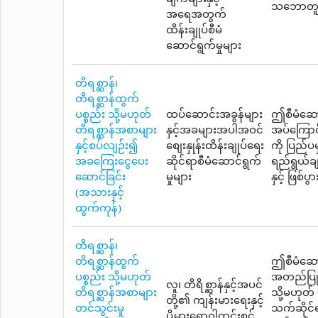
သဘောတူညီခ
အရေအတွက်
ထိန်းချုပ်စီမံ
ဆောင်ရွက်မှုများ
တိရစ္ဆာန်၊
တိရစ္ဆာန်ထွက်
ပစ္စည်း သို့မဟုတ်
ထပ်ဆောင်းအခွန်များ
ဤစီမံဆောင
တိရစ္ဆာန်အစာများ
နှင့်အခများအပါအဝင်
အပ်ကြောင်
နှင့်စပ်လျဉ်း၍
စျေးနှုန်းထိန်းချုပ်ရေး
ကို ပြည်
အခကြေးငွေပေး
ဆိုင်ရာစီမံဆောင်ရွက်
ရည်ရွယ်ချ
ဆောင်ခြင်း
မှုများ
နှင့် ဖြစ်
(အသားနှင့်
ထွက်ကုန်)
တိရစ္ဆာန်၊
တိရစ္ဆာန်ထွက်
ဤစီမံဆောင
ပစ္စည်း သို့မဟုတ်
အတည်ပြုချ
လူ၊ တိရိစ္ဆာန်နှင့်အပင်
တိရစ္ဆာန်အစာများ
သို့မဟုတ်
တို့၏ ကျန်းမားရေးနှင့်
တင်သွင်းမှု
သက်ဆိုင်ရ
ပိုမွှားရောဂါကင်းစင်