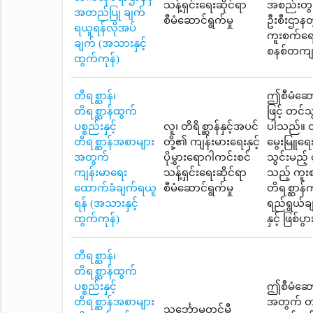
သန့်ရှင်းရေးဆိုင်ရာ
အစည်းတွင်
အတည်ပြု ချက်
စီမံဆောင်ရွက်မှု
ဦးစီးဌာန
ရယူရန်လိုအပ်
ကူးစက်ရော
ချက် (အသားနှင့်
စနစ်တကျ ထ
ထွက်ကုန်)
တိရစ္ဆာန်၊
ဤစီမံဆောင
တိရစ္ဆာန်ထွက်
ဖြင့် တင
ပစ္စည်းနှင့်
လူ၊ တိရိစ္ဆာန်နှင့်အပင်
ပါသည်။ တိ
တိရစ္ဆာန်အစာများ
တို့၏ ကျန်းမားရေးနှင့်
မွေးမြူရေ
အတွက်
ပိုမွှားရောဂါကင်းစင်
သွင်းမည့်
ကျန်းမာရေး
သန့်ရှင်းရေးဆိုင်ရာ
သည့် ကူးစ
ထောက်ခံချက်ရယူ
စီမံဆောင်ရွက်မှု
တိရစ္ဆာန
ရန် (အသားနှင့်
ရည်ရွယ်ချ
ထွက်ကုန်)
နှင့် ဖြစ်
တိရစ္ဆာန်၊
တိရစ္ဆာန်ထွက်
ပစ္စည်းနှင့်
ဤစီမံဆောင
တိရစ္ဆာန်အစာများ
အတွက် တင်
သင်္ဘောမတင်မီ