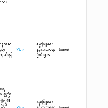
ါသည်။
ဆာန်အစာ
မွေးမြူရေး
ည်။
View
နှင့်ကုသရေး
Import
ကွယ်ရန်
ဦးစီးဌာန
ာနမှ
ပစ္စည်း
လျဉ်း၍
မွေးမြူရေး
ပြုမီ
View
နှင့်ကုသရေး
Import