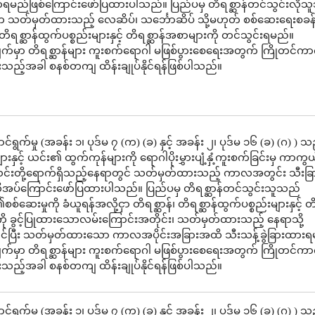
်ရမည်ဖြစ်ကြောင်းဖော်ပြထားပါသည်။ ပြည်ပမှ တိရစ္ဆာန်တင်သွင်းလို
က သတ်မှတ်ထားသည့် လေဆိပ်၊ သင်္ဘောဆိပ် သို့မဟုတ် စစ်ဆေးရေးစခန
 တိရစ္ဆာန်ထွက်ပစ္စည်းများနှင့် တိရစ္ဆာန်အစာများကို တင်သွင်းရမည်။
က်မှာ တိရစ္ဆာန်များ ကူးစက်ရောဂါ မဖြစ်ပွားစေရေးအတွက် ကြိုတင်ကာ
ပွားသည့်အခါ စနစ်တကျ ထိန်းချုပ်နိုင်ရန်ဖြစ်ပါသည်။
ရွက်မှု (အခန်း ၁၊ ပုဒ်မ ၇ (က) (ခ) နှင့် အခန်း ၂၊ ပုဒ်မ ၁၆ (ခ) (ဂ) ) သ
ျားနှင့် ယင်း၏ ထွက်ကုန်များကို ရောဂါပိုးမွှားပျံ့နှံ့ကူးစက်ခြင်းမှ ကာကွ
်းတို့ရောက်ရှိသည့်နေရာတွင် သတ်မှတ်ထားသည့် ကာလအတွင်း သီးခြားခ
ိုအပ်ကြောင်းဖော်ပြထားပါသည်။ ပြည်ပမှ တိရစ္ဆာန်တင်သွင်းသူသည်
စ်ဆေးမှုကို ခံယူရန်အလို့ငှာ တိရစ္ဆာန်၊ တိရစ္ဆာန်ထွက်ပစ္စည်းများနှင့် တိ
ု ခွင့်ပြုထားသောလမ်းကြောင်းအတိုင်း၊ သတ်မှတ်ထားသည့် နေရာသို့
ပြီး သတ်မှတ်ထားသော ကာလအပိုင်းအခြားအထိ သီးသန့်ခွဲခြားထားရ
က်မှာ တိရစ္ဆာန်များ ကူးစက်ရောဂါ မဖြစ်ပွားစေရေးအတွက် ကြိုတင်ကာ
ပွားသည့်အခါ စနစ်တကျ ထိန်းချုပ်နိုင်ရန်ဖြစ်ပါသည်။
ရွက်မှု (အခန်း ၁၊ ပုဒ်မ ၇ (က) (ခ) နှင့် အခန်း ၂၊ ပုဒ်မ ၁၆ (ခ) (ဂ) ) သ