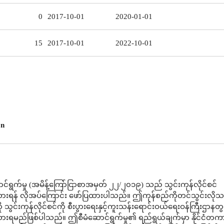
0
2017-10-01
2020-01-01
15
2017-10-01
2022-10-01
on
်ရွက်မှု (အမိန့်ကြော်ငြာစာအမှတ် ၂၂/၂၀၁၉) သည် သွင်းကုန်လိုင်စင်
ားရန် လိုအပ်ကြောင်း ဖော်ပြထားပါသည်။ ဤကုန်စည်ကိုတင်သွင်းလိုသ
သွင်းကုန်လိုင်စင်ကို စီးပွားရေးနှင့်ကူးသန်းရောင်းဝယ်ရေးဝန်ကြီးဌာနတွ
ားရမည်ဖြစ်ပါသည်။ ဤစီမံဆောင်ရွက်မှု၏ ရည်ရွယ်ချက်မှာ နိုင်ငံတက