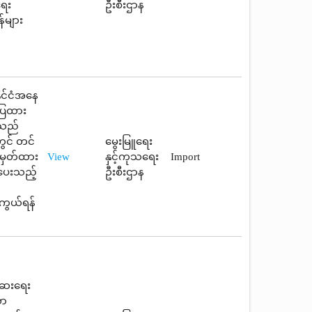
ရေး
ဦးစီးဌာန
်များ
ိုင်ငံအနေ
ာပြထား
ူသည်
ွင် တင်
မွေးမြူရေး
တ်မှတ်ထား
View
နှင့်ကုသရေး
Import
်ပေးသည့်
ဦးစီးဌာန
ကွယ်ရန်
်ဆေးရေး
သာ