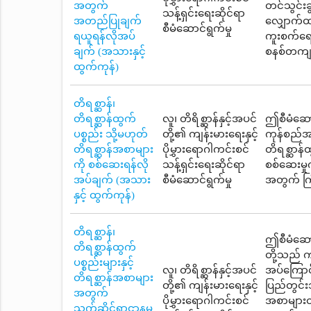
အတွက်
တင်သွင်းခ
သန့်ရှင်းရေးဆိုင်ရာ
အတည်ပြုချက်
လျှောက်ထ
စီမံဆောင်ရွက်မှု
ရယူရန်လိုအပ်
ကူးစက်ရော
ချက် (အသားနှင့်
စနစ်တကျ ထ
ထွက်ကုန်)
တိရစ္ဆာန်၊
တိရစ္ဆာန်ထွက်
လူ၊ တိရိစ္ဆာန်နှင့်အပင်
ဤစီမံဆောင်
ပစ္စည်း သို့မဟုတ်
တို့၏ ကျန်းမားရေးနှင့်
ကုန်စည်အပ
တိရစ္ဆာန်အစာများ
ပိုမွှားရောဂါကင်းစင်
တိရစ္ဆာန်
ကို စစ်ဆေးရန်လို
သန့်ရှင်းရေးဆိုင်ရာ
စစ်ဆေးမှု
အပ်ချက် (အသား
စီမံဆောင်ရွက်မှု
အတွက် ကြိ
နှင့် ထွက်ကုန်)
တိရစ္ဆာန်၊
ဤစီမံဆောင်
တိရစ္ဆာန်ထွက်
တို့သည် 
ပစ္စည်းများနှင့်
လူ၊ တိရိစ္ဆာန်နှင့်အပင်
အပ်ကြောင်
တိရစ္ဆာန်အစာများ
တို့၏ ကျန်းမားရေးနှင့်
ပြည်တွင်းသ
အတွက်
ပိုမွှားရောဂါကင်းစင်
အစာများတင်
သက်ဆိုင်ရာဌာနမှ