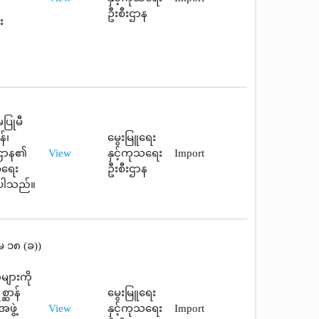
ဦးစီးဌာန
း
ပြုမီ
်၊
မွေးမြူရေး
ီးဌာန၏
View
နှင့်ကုသရေး
Import
ေရေး
ဦးစီးဌာန
စ်ပါသည်။
်မ ၁၈ (ခ))
များကို
္ဆာန်
မွေးမြူရေး
ဖွဲ့
View
နှင့်ကုသရေး
Import