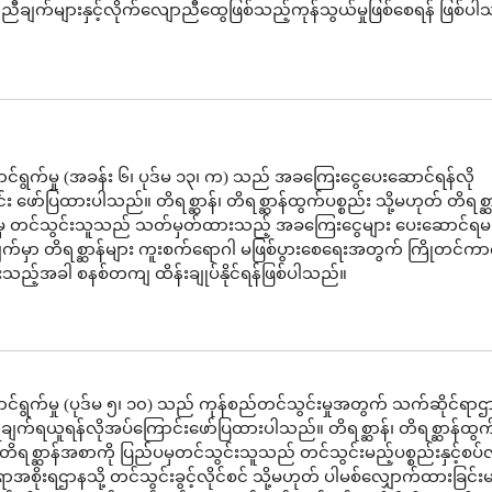
ျက်များနှင့်လိုက်လျောညီထွေဖြစ်သည့်ကုန်သွယ်မှုဖြစ်စေရန် ဖြစ်ပ
်ရွက်မှု (အခန်း ၆၊ ပုဒ်မ ၁၃၊ က) သည် အခကြေးငွေပေးဆောင်ရန်လို
း ဖော်ပြထားပါသည်။ တိရစ္ဆာန်၊ တိရစ္ဆာန်ထွက်ပစ္စည်း သို့မဟုတ် တိရစ္
ပမှ တင်သွင်းသူသည် သတ်မှတ်ထားသည့် အခကြေးငွေများ ပေးဆောင်ရမ
က်မှာ တိရစ္ဆာန်များ ကူးစက်ရောဂါ မဖြစ်ပွားစေရေးအတွက် ကြိုတင်ကာ
ပွားသည့်အခါ စနစ်တကျ ထိန်းချုပ်နိုင်ရန်ဖြစ်ပါသည်။
်ရွက်မှု (ပုဒ်မ ၅၊ ၁၀) သည် ကုန်စည်တင်သွင်းမှုအတွက် သက်ဆိုင်ရာဌ
က်ရယူရန်လိုအပ်ကြောင်းဖော်ပြထားပါသည်။ တိရစ္ဆာန်၊ တိရစ္ဆာန်ထွက်
 တိရစ္ဆာန်အစာကို ပြည်ပမှတင်သွင်းသူသည် တင်သွင်းမည့်ပစ္စည်းနှင့်စပ်
ာအစိုးရဌာနသို့ တင်သွင်းခွင့်လိုင်စင် သို့မဟုတ် ပါမစ်လျှောက်ထားခြင်းမ