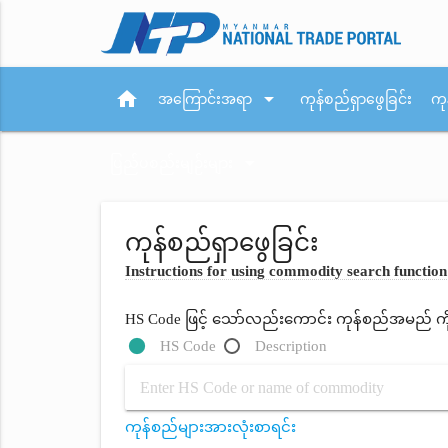
home
arrow_drop_down
အကြောင်းအရာ
ကုန်စည်ရှာဖွေခြင်း
ကု
arrow_drop_down
ပြည်ပစည်းမျဉ်းများ
ကုန်စည်ရှာဖွေခြင်း
Instructions for using commodity search function
HS Code ဖြင့် သော်လည်းကောင်း ကုန်စည်အမည် ကိုရိ
HS Code
Description
ကုန်စည်များအားလုံးစာရင်း