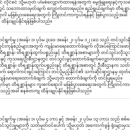
 လိုင်စင် သို့မဟုတ် ပါမစ်လျှောက်ထားရန်အတွက် မွေးမြူရေးနှင့်ကုသ
တွင် သဘောထားမှတ်ချက် လျှောက်ထားရမည်။ ရည်ရွယ်ချက်မှာ တိရစ္ဆာန
ဂါ မဖြစ်ပွားစေရေးအတွက် ကြိုတင်ကာကွယ်ရန်နှင့် ဖြစ်ပွားသည့်အခါ
ိန်းချုပ်နိုင်ရန်ဖြစ်ပါသည်။
်ရွက်မှု (အခန်း ၁၊ ပုဒ်မ ၃(ခ)၊ အခန်း ၂၊ ပုဒ်မ ၁၂ (ခ)) သည် တင်သွင်းန
်သွင်းကုန်စည်များအတွက် ကျန်းမာရေးထောက်ခံချက် လိုအပ်ကြောင်းဖေ
ရစ္ဆာန်၊ တိရစ္ဆာန်ထွက်ပစ္စည်းနှင့် တိရစ္ဆာန်အစာများကို တင်သွင်းလိုသ
းနှင့် ကုသရေးဦးစီးဌာနတွင် တင်သွင်းခွင့်ထောက်ခံချက်လျှောက်ထားရာတ
 တိရစ္ဆာန်၊ တိရစ္ဆာန်ထွက်ပစ္စည်းနှင့် တိရစ္ဆာန်အစာတွင် ဦးစီးဌာနက သ
က် ရောဂါကင်းရှင်းကြောင်း တင်ပို့မည့်နိုင်ငံ၏ သက်ဆိုင်ရာဌာနမှ ထုတ
်ကျန်းမာရေးထောက်ခံချက် သို့မဟုတ် ထောက်ခံချက်ကို တင်ပြရမည်။
က်မှာ တိရစ္ဆာန်များ ကူးစက်ရောဂါ မဖြစ်ပွားစေရေးအတွက် ကြိုတင်ကာ
ပွားသည့်အခါ စနစ်တကျ ထိန်းချုပ်နိုင်ရန်ဖြစ်ပါသည်။
်ရွက်မှု (အခန်း ၁၊ ပုဒ်မ ၄ (က) နှင့် အခန်း ၂၊ ပုဒ်မ ၁၃ (က)) သည် စစ
သွင်းမှုများကို သတ်မှတ်ဝင်ပေါက် သို့မဟုတ် အကောက်ခွန် ရုံးများမှ