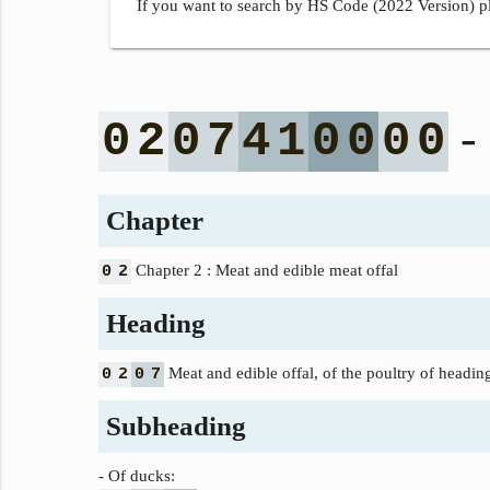
If you want to search by HS Code (2022 Version) pl
- 
0
2
0
7
4
1
0
0
0
0
Chapter
Chapter 2 : Meat and edible meat offal
0
2
Heading
Meat and edible offal, of the poultry of heading
0
2
0
7
Subheading
- Of ducks: