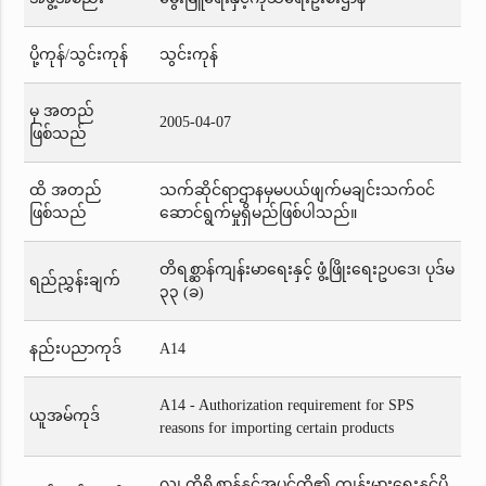
ပို့ကုန်/သွင်းကုန်
သွင်းကုန်
မှ အတည်
2005-04-07
ဖြစ်သည်
ထိ အတည်
သက်ဆိုင်ရာဌာနမှမပယ်ဖျက်မချင်းသက်ဝင်
ဖြစ်သည်
ဆောင်ရွက်မှုရှိမည်ဖြစ်ပါသည်။
တိရစ္ဆာန်ကျန်းမာရေးနှင့် ဖွံ့ဖြိုးရေးဥပဒေ၊ ပုဒ်မ
ရည်ညွှန်းချက်
၃၃ (ခ)
နည်းပညာကုဒ်
A14
A14 - Authorization requirement for SPS
ယူအမ်ကုဒ်
reasons for importing certain products
လူ၊ တိရိစ္ဆာန်နှင့်အပင်တို့၏ ကျန်းမားရေးနှင့်ပို