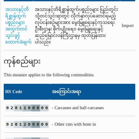
အသားနှင့်တိ
အသားနှင့်တိရိစ္ဆာန်ထွက်ပစ္စည်းများ ပြည်တွင်း
ရိစ္ဆာန်ထွက်
သို့တင်သွင်းရာတွင် လိုက်နာလုပ်ဆောင်ရမည့်
ပစ္စည်းများ
လုပ်ငန်းစဉ်များအား မွေးမြူရေးနှင့်ကုသရေး
Import
အတွက်တင်
ဦးစီးဌာန၊ စိုက်ပျိုးရေး၊ မွေးမြူရေးနှင့်
သွင်းခွင့်
ဆည်မြောင်းဝန်ကြီးဌာနမှ ထုတ်ပြန်ထား
ထောက်ခံချက်
ပါသည်။
ကုန်စည်များ
This measure applies to the following commodities.
HS Code
အကြောင်းအရာ
0
2
0
1
1
0
0
0
0
0
- Carcasses and half-carcasses
0
2
0
1
2
0
0
0
0
0
- Other cuts with bone in