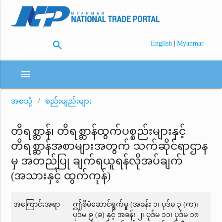
search
|
English
Myanmar
menu
အစသို့
စည်းမျည်းများ
တိရစ္ဆာန်၊ တိရစ္ဆာန်ထွက်ပစ္စည်းများနှင့်
တိရစ္ဆာန်အစာများအတွက် သက်ဆိုင်ရာဌာန
မှ အတည်ပြု ချက်ရယူရန်လိုအပ်ချက်
(အသားနှင့် ထွက်ကုန်)
အကြောင်းအရာ
ဤစီမံဆောင်ရွက်မှု (အခန်း ၁၊ ပုဒ်မ ၃ (က)၊
ပုဒ်မ ၉ (ခ) နှင့် အခန်း ၂၊ ပုဒ်မ ၁၁၊ ပုဒ်မ ၁၈