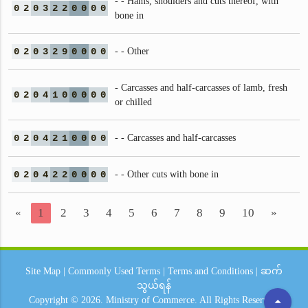
- - Hams, shoulders and cuts thereof, with
0
2
0
3
2
2
0
0
0
0
bone in
0
2
0
3
2
9
0
0
0
0
- - Other
- Carcasses and half-carcasses of lamb, fresh
0
2
0
4
1
0
0
0
0
0
or chilled
0
2
0
4
2
1
0
0
0
0
- - Carcasses and half-carcasses
0
2
0
4
2
2
0
0
0
0
- - Other cuts with bone in
«
1
2
3
4
5
6
7
8
9
10
»
Site Map
|
Commonly Used Terms
|
Terms and Conditions
|
ဆက်
သွယ်ရန်
arrow_drop_up
Copyright © 2026.
Ministry of Commerce.
All Rights Reserved.