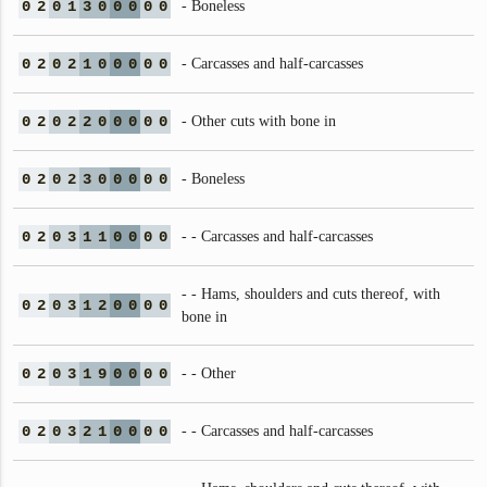
0
2
0
1
3
0
0
0
0
0
- Boneless
0
2
0
2
1
0
0
0
0
0
- Carcasses and half-carcasses
0
2
0
2
2
0
0
0
0
0
- Other cuts with bone in
0
2
0
2
3
0
0
0
0
0
- Boneless
0
2
0
3
1
1
0
0
0
0
- - Carcasses and half-carcasses
- - Hams, shoulders and cuts thereof, with
0
2
0
3
1
2
0
0
0
0
bone in
0
2
0
3
1
9
0
0
0
0
- - Other
0
2
0
3
2
1
0
0
0
0
- - Carcasses and half-carcasses