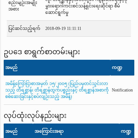
စည်းမျဉ်းအမျိုး
မွှားရောဂါကင်းစင်သန့်ရှင်းရေးဆိုင်ရာ စီမံ
အစား
ဆောင်ရွက်မှု
ပြင်ဆင်သည့်ရက်
2018-09-19 11:11:11
ဥပဒေ စာရွက်စာတမ်းများ
အမည်
ကဏ္ဍ
အမိန့်ကြော်ငြာစာအမှတ် ၁၅/၂၀၀၅ (ပြည်ပမှတင်သွင်းလာ
သည့် တိရစ္ဆာန်၊ တိရစ္ဆာန်ထွက်ပစ္စည်းနှင့် တိရစ္ဆာန်အစာကို
Notification
စစ်ဆေးခြင်းနှင့်စပ်လျဉ်းသည့် အမိန့်)
လုပ်ထုံးလုပ်နည်းများ
အမည်
အကြောင်းအရာ
ကဏ္ဍ