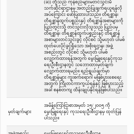
(ခ)) တို့သည် ကုန်စည်များမတင်သွင်းမီ
သက်ဆိုင်ရာဌာနမှ အတည်ပြုချက်ရယူရန်လို
အပ်ကြောင်း ဖော်ပြထားပါသည်။ တိရစ္ဆာန်၊
တိရစ္ဆာန်ထွက်ပစ္စည်းနှင့် တိရစ္ဆာန်အစာများကို
ပြည်တွင်းသို့ တင်သွင်းလိုသူသည် ပြည်ပမှ
တိရစ္ဆာန်၊ တိရစ္ဆာန်ထွက်ပစ္စည်းနှင့် တိရစ္ဆာန်
အစာများတင်သွင်းခွင့် လိုင်စင် သို့မဟုတ် ပါမစ်
ထုတ်ပေးပိုင်ခွင့်ရှိသော အစိုးရဌာန၊ အဖွဲ့
အစည်းတွင် လိုင်စင် သို့မဟုတ် ပါမစ်
လျှောက်ထားရန်အတွက် မွေးမြူရေးနှင့်ကုသ
ရေးဦးစီးဌာနတွင် သဘောထားမှတ်ချက်
လျှောက်ထားရမည်။ ရည်ရွယ်ချက်မှာ
တိရစ္ဆာန်များ ကူးစက်ရောဂါ မဖြစ်ပွားစေရေး
အတွက် ကြိုတင်ကာကွယ်ရန်နှင့် ဖြစ်ပွားသည့်
အခါ စနစ်တကျ ထိန်းချုပ်နိုင်ရန်ဖြစ်ပါသည်။
အမိန့်ကြော်ငြာစာအမှတ် ၁၅/၂၀၀၅ ကို
မှတ်ချက်များ
မွေးမြူရေးနှင့် ကုသရေးဦးစီးဌာနမှ ထုတ်ပြန်
ပါသည်။
အဖွဲ့အစည်း
မွေးမြူရေးနှင့်ကုသရေးဦးစီးဌာန