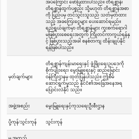
အပ်ကြောင်း ဖော်ပြထားပါသည်။ တိရစ္ဆာန်၊
တိရစ္ဆာန်ထွက်ပစ္စည်း သို့မဟုတ် တိရစ္ဆာန်အစာ
ကို ပြည်ပမှ တင်သွင်းသူသည် သတ်မှတ်ထား
သည့် အခကြေးငွေများ ပေးဆောင်ရမည်။
ရည်ရွယ်ချက်မှာ တိရစ္ဆာန်များ ကူးစက်ရောဂါ
မဖြစ်ပွားစေရေးအတွက် ကြိုတင်ကာကွယ်ရန်နှ
င့် ဖြစ်ပွားသည့်အခါ စနစ်တကျ ထိန်းချုပ်နိုင်
ရန်ဖြစ်ပါသည်။
တိရစ္ဆာန်ကျန်းမာရေးနှင့် ဖွံ့ဖြိုးရေးဥပဒေကို
စိုက်ပျိုးရေး၊ မွေးမြူရေးနှင့် ဆည်မြောင်း
မှတ်ချက်များ
ဝန်ကြီးဌာနမှ ထုတ်ပြန်ပါသည်။ ဤစီမံ
ဆောင်ရွက်မှုသည် နိုင်ငံ၏အခြေအနေအရ
ပြောင်းလဲနိုင် သည်။
အဖွဲ့အစည်း
မွေးမြူရေးနှင့်ကုသရေးဦးစီးဌာန
ပို့ကုန်/သွင်းကုန်
သွင်းကုန်
မှ အတည်