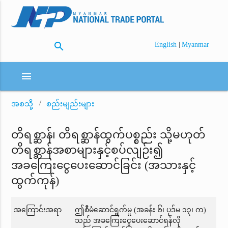
search
|
English
Myanmar
menu
အစသို့
စည်းမျည်းများ
တိရစ္ဆာန်၊ တိရစ္ဆာန်ထွက်ပစ္စည်း သို့မဟုတ်
တိရစ္ဆာန်အစာများနှင့်စပ်လျဉ်း၍
အခကြေးငွေပေးဆောင်ခြင်း (အသားနှင့်
ထွက်ကုန်)
အကြောင်းအရာ
ဤစီမံဆောင်ရွက်မှု (အခန်း ၆၊ ပုဒ်မ ၁၃၊ က)
သည် အခကြေးငွေပေးဆောင်ရန်လို