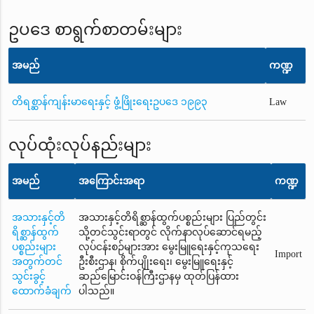
ဥပဒေ စာရွက်စာတမ်းများ
အမည်
ကဏ္ဍ
တိရစ္ဆာန်ကျန်းမာရေးနှင့် ဖွံ့ဖြိုးရေးဥပဒေ ၁၉၉၃
Law
လုပ်ထုံးလုပ်နည်းများ
အမည်
အကြောင်းအရာ
ကဏ္ဍ
အသားနှင့်တိ
အသားနှင့်တိရိစ္ဆာန်ထွက်ပစ္စည်းများ ပြည်တွင်း
ရိစ္ဆာန်ထွက်
သို့တင်သွင်းရာတွင် လိုက်နာလုပ်ဆောင်ရမည့်
ပစ္စည်းများ
လုပ်ငန်းစဉ်များအား မွေးမြူရေးနှင့်ကုသရေး
Import
အတွက်တင်
ဦးစီးဌာန၊ စိုက်ပျိုးရေး၊ မွေးမြူရေးနှင့်
သွင်းခွင့်
ဆည်မြောင်းဝန်ကြီးဌာနမှ ထုတ်ပြန်ထား
ထောက်ခံချက်
ပါသည်။