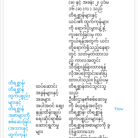
(ခ) နှင့် အခန်း ၂၊ ပုဒ်မ
၁၆ (ခ) (ဂ) ) သည်
တိရစ္ဆာန်များနှင့်
ယင်း၏ ထွက်ကုန်များ
ကို ရောဂါပိုးမွှားပျံ့နှံ့
ကူးစက်ခြင်းမှ ကာ
ကွယ်ရန်အတွက် ယင်း
တို့ရောက်ရှိသည့်နေရာ
တွင် သတ်မှတ်ထားသ
ည့် ကာလအတွင်း
သီးခြားခွဲခြားထားရန်
လိုအပ်ကြောင်းဖော်ပြ
ထားပါသည်။ ပြည်ပမှ
တိရစ္ဆာန်၊
ထပ်ဆောင်း
တိရစ္ဆာန်တင်သွင်းသူ
တိရစ္ဆာန်
အခွန်များနှင့်
သည်
ထွက်ပစ္စည်း
အခများ
ဦးစီးဌာန၏စစ်ဆေးမှု
များနှင့်
အပါအဝင် စျေး
ကို ခံယူရန်အလို့ငှာ
တိရစ္ဆာန်
View
နှုန်းထိန်းချုပ်
တိရစ္ဆာန်၊ တိရစ္ဆာန်
အစာများကို
ရေးဆိုင်ရာစီမံ
ထွက်ပစ္စည်းများနှင့်
စစ်ဆေးခြင်း
ဆောင်ရွက်မှု
တိရစ္ဆာန်အစာများကို ခွ
(အသားနှင့်
များ
င့်ပြုထားသော
ထွက်ကုန်)