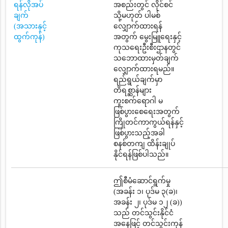
ရန်လိုအပ်
အစည်းတွင် လိုင်စင်
ချက်
သို့မဟုတ် ပါမစ်
(အသားနှင့်
လျှောက်ထားရန်
ထွက်ကုန်)
အတွက် မွေးမြူရေးနှင့်
ကုသရေးဦးစီးဌာနတွင်
သဘောထားမှတ်ချက်
လျှောက်ထားရမည်။
ရည်ရွယ်ချက်မှာ
တိရစ္ဆာန်များ
ကူးစက်ရောဂါ မ
ဖြစ်ပွားစေရေးအတွက်
ကြိုတင်ကာကွယ်ရန်နှင့်
ဖြစ်ပွားသည့်အခါ
စနစ်တကျ ထိန်းချုပ်
နိုင်ရန်ဖြစ်ပါသည်။
ဤစီမံဆောင်ရွက်မှု
(အခန်း ၁၊ ပုဒ်မ ၃(ခ)၊
အခန်း ၂၊ ပုဒ်မ ၁၂ (ခ))
သည် တင်သွင်းနိုင်ငံ
အနေဖြင့် တင်သွင်းကုန်