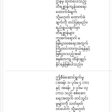
ဌာနမှ ထုတ်ပေးသည့်
တိရစ္ဆာန်ကျန်းမာရေး
ထောက်ခံချက်
သို့မဟုတ် ထောက်ခံ
ချက်ကို တင်ပြရမည်။
ရည်ရွယ်ချက်မှာ
တိရစ္ဆာန်များ
ကူးစက်ရောဂါ မ
ဖြစ်ပွားစေရေးအတွက်
ကြိုတင်ကာကွယ်ရန်နှင့်
ဖြစ်ပွားသည့်အခါ
စနစ်တကျ ထိန်းချုပ်
နိုင်ရန်ဖြစ်ပါသည်။
ဤစီမံဆောင်ရွက်မှု
(အခန်း ၁၊ ပုဒ်မ ၄ (က)
နှင့် အခန်း ၂၊ ပုဒ်မ ၁၃
(က)) သည် စစ်ဆေး
ရေးအတွက် တင်သွင်း
မှုများကို သတ်မှတ်
ဝင်ပေါက် သို့မဟုတ်