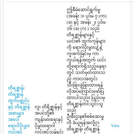
ဤစီမံဆောင်ရွက်မှု
(အခန်း ၁၊ ပုဒ်မ ၇ (က)
(ခ) နှင့် အခန်း ၂၊ ပုဒ်မ
၁၆ (ခ) (ဂ) ) သည်
တိရစ္ဆာန်များနှင့်
ယင်း၏ ထွက်ကုန်များ
ကို ရောဂါပိုးမွှားပျံ့နှံ့
ကူးစက်ခြင်းမှ ကာ
ကွယ်ရန်အတွက် ယင်း
တို့ရောက်ရှိသည့်နေရာ
တွင် သတ်မှတ်ထားသ
ည့် ကာလအတွင်း
သီးခြားခွဲခြားထားရန်
တိရစ္ဆာန်၊
လိုအပ်ကြောင်းဖော်ပြ
တိရစ္ဆာန်
ထားပါသည်။ ပြည်ပမှ
ထွက်ပစ္စည်း
တိရစ္ဆာန်တင်သွင်းသူ
နှင့် တိရစ္ဆာန်
လူ၊ တိရိစ္ဆာန်နှင့်
သည်
အစာများ
အပင်တို့၏
ဦးစီးဌာန၏စစ်ဆေးမှု
အပေါ်
ကျန်းမားရေးနှင့်
ကို ခံယူရန်အလို့ငှာ
ရောဂါပိုးမွှား
ပိုမွှားရောဂါ
View
တိရစ္ဆာန်၊ တိရစ္ဆာန်
ကင်းစင်
ကင်းစင်သန့်ရှင်း