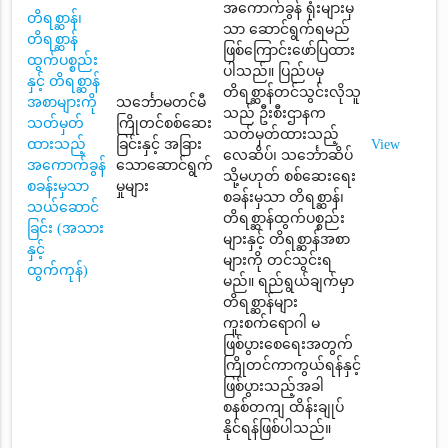
အကောက်ခွန် ရုံးများမှ
တိရစ္ဆာန်၊
သာ ဆောင်ရွက်ရမည်
တိရစ္ဆာန်
ဖြစ်ကြောင်းဖော်ပြထား
ထွက်ပစ္စည်း
ပါသည်။ ပြည်ပမှ
နှင့် တိရစ္ဆာန်
တိရစ္ဆာန်တင်သွင်းလိုသူ
အစာများကို
သင်္ဘောမတင်မီ
သည် ဦးစီးဌာနက
သတ်မှတ်
ကြိုတင်စစ်ဆေး
သတ်မှတ်ထားသည့်
ထားသည့်
ခြင်းနှင့် အခြား
View
လေဆိပ်၊ သင်္ဘောဆိပ်
အကောက်ခွန်
သောဆောင်ရွက်
သို့မဟုတ် စစ်ဆေးရေး
စခန်းမှသာ
မှုများ
စခန်းမှသာ တိရစ္ဆာန်၊
သယ်ဆောင်
တိရစ္ဆာန်ထွက်ပစ္စည်း
ခြင်း (အသား
များနှင့် တိရစ္ဆာန်အစာ
နှင့်
များကို တင်သွင်းရ
ထွက်ကုန်)
မည်။ ရည်ရွယ်ချက်မှာ
တိရစ္ဆာန်များ
ကူးစက်ရောဂါ မ
ဖြစ်ပွားစေရေးအတွက်
ကြိုတင်ကာကွယ်ရန်နှင့်
ဖြစ်ပွားသည့်အခါ
စနစ်တကျ ထိန်းချုပ်
နိုင်ရန်ဖြစ်ပါသည်။