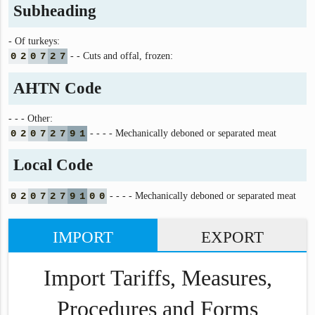
Subheading
- Of turkeys:
0
2
0
7
2
7
- - Cuts and offal, frozen:
AHTN Code
- - - Other:
0
2
0
7
2
7
9
1
- - - - Mechanically deboned or separated meat
Local Code
0
2
0
7
2
7
9
1
0
0
- - - - Mechanically deboned or separated meat
IMPORT
EXPORT
Import Tariffs, Measures,
Procedures and Forms