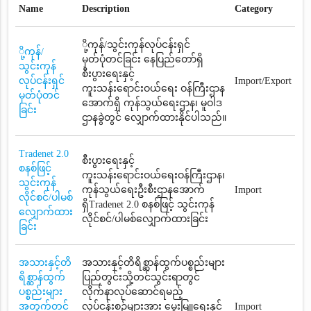
Name
Description
Category
ို့ကုန်/သွင်းကုန်လုပ်ငန်းရှင်
ို့ကုန်/
မှတ်ပုံတင်ခြင်း နေပြည်တော်ရှိ
သွင်းကုန်
စီးပွားရေးနှင့်
လုပ်ငန်းရှင်
Import/Export
ကူးသန်းရောင်းဝယ်ရေး ဝန်ကြီးဌာန
မှတ်ပုံတင်
အောက်ရှိ ကုန်သွယ်ရေးဌာန၊ မူဝါဒ
ခြင်း
ဌာနခွဲတွင် လျှောက်ထားနိုင်ပါသည်။
Tradenet 2.0
စီးပွားရေးနှင့်
စနစ်ဖြင့်
ကူးသန်းရောင်းဝယ်ရေးဝန်ကြီးဌာန၊
သွင်းကုန်
ကုန်သွယ်ရေးဦးစီးဌာနအောက်
Import
လိုင်စင်/ပါမစ်
ရှိTradenet 2.0 စနစ်ဖြင့် သွင်းကုန်
လျှောက်ထား
လိုင်စင်/ပါမစ်လျှောက်ထားခြင်း
ခြင်း
အသားနှင့်တိ
အသားနှင့်တိရိစ္ဆာန်ထွက်ပစ္စည်းများ
ရိစ္ဆာန်ထွက်
ပြည်တွင်းသို့တင်သွင်းရာတွင်
ပစ္စည်းများ
လိုက်နာလုပ်ဆောင်ရမည့်
အတွက်တင်
လုပ်ငန်းစဉ်များအား မွေးမြူရေးနှင့်
Import