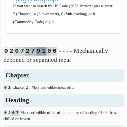
If you want to search by HS Code (2022 Version) please enter
2 (Chapter), 4 (Sub-chapter), 6 (Sub-heading) or 8
(Commodity Code) digits
- - - - Mechanically
0
2
0
7
2
7
9
1
0
0
deboned or separated meat
Chapter
0
2
Chapter 2 : Meat and edible meat offal
Heading
0
2
0
7
Meat and edible offal, of the poultry of heading 01.05, fresh,
chilled or frozen.