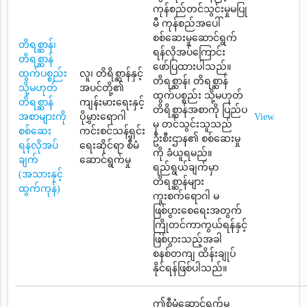
ကုန်စည်တင်သွင်းမှုမပြု
မီ ကုန်စည်အပေါ်
စစ်ဆေးမှုဆောင်ရွက်
တိရစ္ဆာန်၊
ရန်လိုအပ်ကြောင်း
တိရစ္ဆာန်
ဖော်ပြထားပါသည်။
ထွက်ပစ္စည်း
လူ၊ တိရိစ္ဆာန်နှင့်
တိရစ္ဆာန်၊ တိရစ္ဆာန်
သို့မဟုတ်
အပင်တို့၏
ထွက်ပစ္စည်း သို့မဟုတ်
တိရစ္ဆာန်
ကျန်းမားရေးနှင့်
တိရိစ္ဆာန်အစာကို ပြည်ပ
အစာများကို
ပိုမွှားရောဂါ
View
မှ တင်သွင်းသူသည်
စစ်ဆေး
ကင်းစင်သန့်ရှင်း
ဦးစီးဌာန၏ စစ်ဆေးမှု
ရန်လိုအပ်
ရေးဆိုင်ရာ စီမံ
ကို ခံယူရမည်။
ချက်
ဆောင်ရွက်မှု
ရည်ရွယ်ချက်မှာ
(အသားနှင့်
တိရစ္ဆာန်များ
ထွက်ကုန်)
ကူးစက်ရောဂါ မ
ဖြစ်ပွားစေရေးအတွက်
ကြိုတင်ကာကွယ်ရန်နှင့်
ဖြစ်ပွားသည့်အခါ
စနစ်တကျ ထိန်းချုပ်
နိုင်ရန်ဖြစ်ပါသည်။
ဤစီမံဆောင်ရွက်မှု