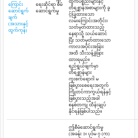
ထွက်ပစ္စည်းများနှင့်
ကြောင်း
ရေးဆိုင်ရာ စီမံ
တိရစ္ဆာန်အစာများကို ခွ
ဆောင်ရွက်
ဆောင်ရွက်မှု
င့်ပြုထားသော
ချက်
လမ်းကြောင်းအတိုင်း၊
(အသားနှင့်
သတ်မှတ်ထားသည့်
ထွက်ကုန်)
နေရာသို့ သယ်ဆောင်
ပြီး သတ်မှတ်ထားသော
ကာလအပိုင်းအခြား
အထိ သီးသန့်ခွဲခြား
ထားရမည်။
ရည်ရွယ်ချက်မှာ
တိရစ္ဆာန်များ
ကူးစက်ရောဂါ မ
ဖြစ်ပွားစေရေးအတွက်
ကြိုတင်ကာကွယ်ရန်နှင့်
ဖြစ်ပွားသည့်အခါ
စနစ်တကျ ထိန်းချုပ်
နိုင်ရန်ဖြစ်ပါသည်။
ဤစီမံဆောင်ရွက်မှု
(အခန်း ၁၊ ပုဒ်မ ၇ (က)