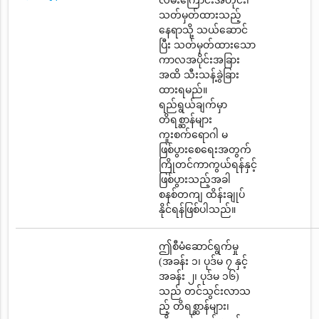
လမ်းကြောင်းအတိုင်း၊
သတ်မှတ်ထားသည့်
နေရာသို့ သယ်ဆောင်
ပြီး သတ်မှတ်ထားသော
ကာလအပိုင်းအခြား
အထိ သီးသန့်ခွဲခြား
ထားရမည်။
ရည်ရွယ်ချက်မှာ
တိရစ္ဆာန်များ
ကူးစက်ရောဂါ မ
ဖြစ်ပွားစေရေးအတွက်
ကြိုတင်ကာကွယ်ရန်နှင့်
ဖြစ်ပွားသည့်အခါ
စနစ်တကျ ထိန်းချုပ်
နိုင်ရန်ဖြစ်ပါသည်။
ဤစီမံဆောင်ရွက်မှု
(အခန်း ၁၊ ပုဒ်မ ၇ နှင့်
အခန်း ၂၊ ပုဒ်မ ၁၆)
သည် တင်သွင်းလာသ
ည့် တိရစ္ဆာန်များ၊