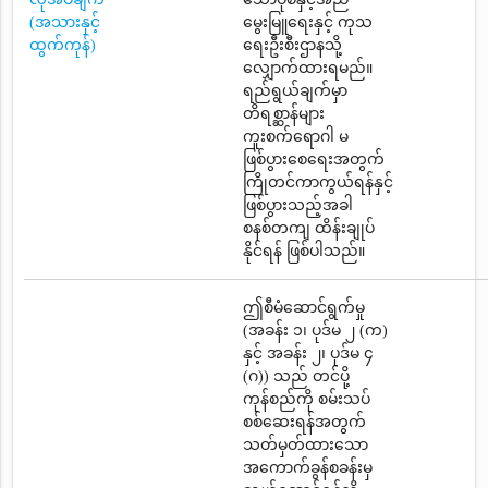
(အသားနှင့်
မွေးမြူရေးနှင့် ကုသ
ထွက်ကုန်)
ရေးဦးစီးဌာနသို့
လျှောက်ထားရမည်။
ရည်ရွယ်ချက်မှာ
တိရစ္ဆာန်များ
ကူးစက်ရောဂါ မ
ဖြစ်ပွားစေရေးအတွက်
ကြိုတင်ကာကွယ်ရန်နှင့်
ဖြစ်ပွားသည့်အခါ
စနစ်တကျ ထိန်းချုပ်
နိုင်ရန် ဖြစ်ပါသည်။
ဤစီမံဆောင်ရွက်မှု
(အခန်း ၁၊ ပုဒ်မ ၂ (က)
နှင့် အခန်း ၂၊ ပုဒ်မ ၄
(ဂ)) သည် တင်ပို့
ကုန်စည်ကို စမ်းသပ်
စစ်ဆေးရန်အတွက်
သတ်မှတ်ထားသော
အကောက်ခွန်စခန်းမှ