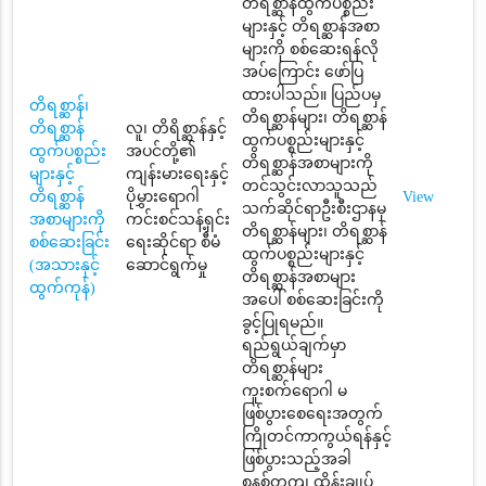
တိရစ္ဆာန်ထွက်ပစ္စည်း
များနှင့် တိရစ္ဆာန်အစာ
များကို စစ်ဆေးရန်လို
အပ်ကြောင်း ဖော်ပြ
ထားပါသည်။ ပြည်ပမှ
တိရစ္ဆာန်၊
တိရစ္ဆာန်များ၊ တိရစ္ဆာန်
တိရစ္ဆာန်
လူ၊ တိရိစ္ဆာန်နှင့်
ထွက်ပစ္စည်းများနှင့်
ထွက်ပစ္စည်း
အပင်တို့၏
တိရစ္ဆာန်အစာများကို
များနှင့်
ကျန်းမားရေးနှင့်
တင်သွင်းလာသူသည်
တိရစ္ဆာန်
ပိုမွှားရောဂါ
View
သက်ဆိုင်ရာဦးစီးဌာနမှ
အစာများကို
ကင်းစင်သန့်ရှင်း
တိရစ္ဆာန်များ၊ တိရစ္ဆာန်
စစ်ဆေးခြင်း
ရေးဆိုင်ရာ စီမံ
ထွက်ပစ္စည်းများနှင့်
(အသားနှင့်
ဆောင်ရွက်မှု
တိရစ္ဆာန်အစာများ
ထွက်ကုန်)
အပေါ် စစ်ဆေးခြင်းကို
ခွင့်ပြုရမည်။
ရည်ရွယ်ချက်မှာ
တိရစ္ဆာန်များ
ကူးစက်ရောဂါ မ
ဖြစ်ပွားစေရေးအတွက်
ကြိုတင်ကာကွယ်ရန်နှင့်
ဖြစ်ပွားသည့်အခါ
စနစ်တကျ ထိန်းချုပ်