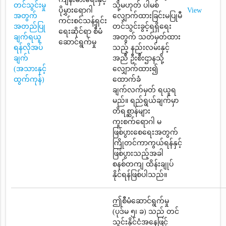
တင်သွင်းမှု
သို့မဟုတ် ပါမစ်
ပိုမွှားရောဂါ
View
အတွက်
လျှောက်ထားခြင်းမပြုမီ
ကင်းစင်သန့်ရှင်း
အတည်ပြု
တင်သွင်းခွင့်ရရှိရေး
ရေးဆိုင်ရာ စီမံ
ချက်ရယူ
အတွက် သတ်မှတ်ထား
ဆောင်ရွက်မှု
ရန်လိုအပ်
သည့် နည်းလမ်းနှင့်
ချက်
အညီ ဦးစီးဌာနသို့
(အသားနှင့်
လျှောက်ထား၍
ထွက်ကုန်)
ထောက်ခံ
ချက်လက်မှတ် ရယူရ
မည်။ ရည်ရွယ်ချက်မှာ
တိရစ္ဆာန်များ
ကူးစက်ရောဂါ မ
ဖြစ်ပွားစေရေးအတွက်
ကြိုတင်ကာကွယ်ရန်နှင့်
ဖြစ်ပွားသည့်အခါ
စနစ်တကျ ထိန်းချုပ်
နိုင်ရန်ဖြစ်ပါသည်။
ဤစီမံဆောင်ရွက်မှု
(ပုဒ်မ ၅၊ ခ) သည် တင်
သွင်းနိုင်ငံအနေဖြင့်