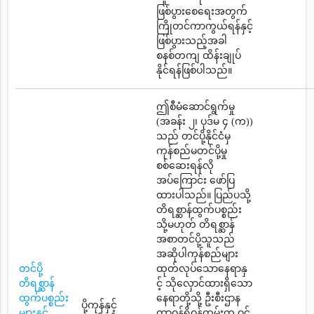
ဖြစ်ပွားစေရေးအတွက်
ကြိုတင်ကာကွယ်ရန်နှင့်
ဖြစ်ပွားသည့်အခါ
စနစ်တကျ ထိန်းချုပ်
နိုင်ရန်ဖြစ်ပါသည်။
ဤစီမံဆောင်ရွက်မှု
(အခန်း ၂၊ ပုဒ်မ ၄ (က))
သည် တင်ပို့နိုင်ငံမှ
ကုန်စည်မတင်ပို့မှု
စစ်ဆေးရန်လို
အပ်ကြောင်း ဖော်ပြ
ထားပါသည်။ ပြည်ပသို့
တိရစ္ဆာန်ထွက်ပစ္စည်း
သို့မဟုတ် တိရစ္ဆာန်
အစာတင်ပို့သူသည်
အဆိုပါကုန်စည်များ
တင်ပို့
ထုတ်လုပ်သောနေရာနှ
တိရစ္ဆာန်
င့် သိုလှောင်ထားရှိသော
ထွက်ပစ္စည်း
နေရာတို့သို့ ဦးစီးဌာန
ပို့ကုန်နှင့်
များနှင့်
တာဝန်ရှိဝန်ထမ်းက ဝင်