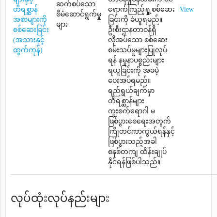
ဆက်စပ်သော
တိရစ္ဆာန်
ရောက်ကြည့်ရှု့စစ်ဆေး
View
စီမံဆောင်ရွက်မှု
အစာများကို
ခြင်းကို ခံယူရမည်။
များ
စစ်ဆေးခြင်း
ဦးစီးဌာနတာဝန်ရှိ
(အသားနှင့်
လိုအပ်သော စစ်ဆေး
ထွက်ကုန်)
စမ်းသပ်မှုများပြုလုပ်
ရန် နမူနာပစ္စည်းများ
ရယူခြင်းကို အခမဲ့
ပေးအပ်ရမည်။
ရည်ရွယ်ချက်မှာ
တိရစ္ဆာန်များ
ကူးစက်ရောဂါ မ
ဖြစ်ပွားစေရေးအတွက်
ကြိုတင်ကာကွယ်ရန်နှင့်
ဖြစ်ပွားသည့်အခါ
စနစ်တကျ ထိန်းချုပ်
နိုင်ရန်ဖြစ်ပါသည်။
လုပ်ထုံးလုပ်နည်းများ