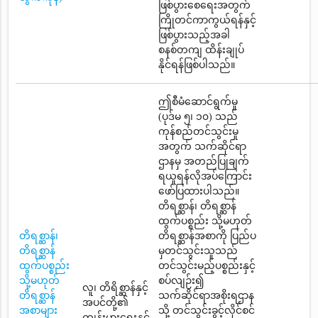
ဖြစ်ပွားစေရေးအတွက်
ကြိုတင်ကာကွယ်ရန်နှင့်
ဖြစ်ပွားသည့်အခါ
စနစ်တကျ ထိန်းချုပ်
နိုင်ရန်ဖြစ်ပါသည်။
ဤစီမံဆောင်ရွက်မှု
(ပုဒ်မ ၅၊ ၁၀) သည်
ကုန်စည်တင်သွင်းမှု
အတွက် သက်ဆိုင်ရာ
ဌာနမှ အတည်ပြုချက်
ရယူရန်လိုအပ်ကြောင်း
ဖော်ပြထားပါသည်။
တိရစ္ဆာန်၊ တိရစ္ဆာန်
ထွက်ပစ္စည်း သို့မဟုတ်
တိရစ္ဆာန်၊
တိရစ္ဆာန်အစာကို ပြည်ပ
တိရစ္ဆာန်
မှတင်သွင်းသူသည်
ထွက်ပစ္စည်း
တင်သွင်းမည့်ပစ္စည်းနှင့်
သို့မဟုတ်
စပ်လျဉ်း၍
လူ၊ တိရိစ္ဆာန်နှင့်
တိရစ္ဆာန်
သက်ဆိုင်ရာအစိုးရဌာန
အပင်တို့၏
အစာများ
သို့ တင်သွင်းခွင့်လိုင်စင်
ကျန်းမားရေးနှင့်