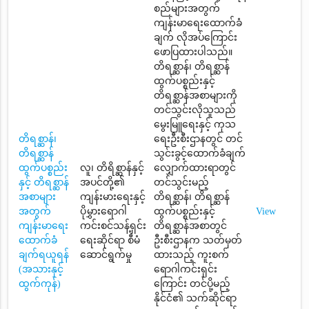
စည်များအတွက်
ကျန်းမာရေးထောက်ခံ
ချက် လိုအပ်ကြောင်း
ဖောပြထားပါသည်။
တိရစ္ဆာန်၊ တိရစ္ဆာန်
ထွက်ပစ္စည်းနှင့်
တိရစ္ဆာန်အစာများကို
တင်သွင်းလိုသူသည်
မွေးမြူရေးနှင့် ကုသ
တိရစ္ဆာန်၊
ရေးဦးစီးဌာနတွင် တင်
တိရစ္ဆာန်
သွင်းခွင့်ထောက်ခံချက်
ထွက်ပစ္စည်း
လူ၊ တိရိစ္ဆာန်နှင့်
လျှောက်ထားရာတွင်
နှင့် တိရစ္ဆာန်
အပင်တို့၏
တင်သွင်းမည့်
အစာများ
ကျန်းမားရေးနှင့်
တိရစ္ဆာန်၊ တိရစ္ဆာန်
အတွက်
ပိုမွှားရောဂါ
ထွက်ပစ္စည်းနှင့်
View
ကျန်းမာရေး
ကင်းစင်သန့်ရှင်း
တိရစ္ဆာန်အစာတွင်
ထောက်ခံ
ရေးဆိုင်ရာ စီမံ
ဦးစီးဌာနက သတ်မှတ်
ချက်ရယူရန်
ဆောင်ရွက်မှု
ထားသည့် ကူးစက်
(အသားနှင့်
ရောဂါကင်းရှင်း
ထွက်ကုန်)
ကြောင်း တင်ပို့မည့်
နိုင်ငံ၏ သက်ဆိုင်ရာ