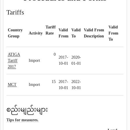
Tariffs
Tariff
Valid
Country
Valid
Valid
Valid From
Activity
Rate
From
Group
From
To
Description
To
ATIGA
0
2017-
2020-
Tariff
Import
10-01
01-01
2017
15
2017-
2022-
MCT
Import
10-01
10-01
စည်းမျည်းများ
Tips for measures.