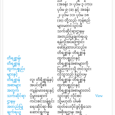
(အခန်း ၁၊ ပုဒ်မ ၃ (က)၊
ပုဒ်မ ၉ (ခ) နှင့် အခန်း
၂၊ ပုဒ်မ ၁၁၊ ပုဒ်မ ၁၈
(ခ)) တို့သည် ကုန်စည်
များမတင်သွင်းမီ
သက်ဆိုင်ရာဌာနမှ
အတည်ပြုချက်ရယူ
ရန်လိုအပ်ကြောင်း
ဖော်ပြထားပါသည်။
တိရစ္ဆာန်၊ တိရစ္ဆာန်
တိရစ္ဆာန်၊
ထွက်ပစ္စည်းနှင့်
တိရစ္ဆာန်
တိရစ္ဆာန်အစာများကို
ထွက်ပစ္စည်း
ပြည်တွင်းသို့ တင်သွင်း
များနှင့်
လိုသူသည် ပြည်ပမှ
တိရစ္ဆာန်
လူ၊ တိရိစ္ဆာန်နှင့်
တိရစ္ဆာန်၊ တိရစ္ဆာန်
အစာများ
အပင်တို့၏
ထွက်ပစ္စည်းနှင့်
အတွက်
ကျန်းမားရေးနှင့်
တိရစ္ဆာန်အစာများတင်
သက်ဆိုင်ရာ
ပိုမွှားရောဂါ
သွင်းခွင့် လိုင်စင်
View
ဌာနမှ
ကင်းစင်သန့်ရှင်း
သို့မဟုတ် ပါမစ်
အတည်ပြု
ရေးဆိုင်ရာ စီမံ
ထုတ်ပေးပိုင်ခွင့်ရှိသော
ချက်ရယူ
ဆောင်ရွက်မှု
အစိုးရဌာန၊ အဖွဲ့