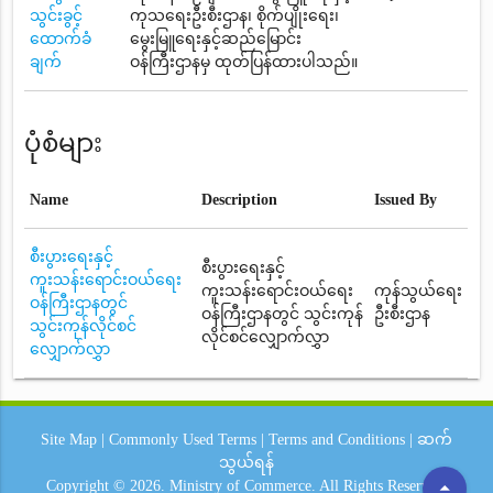
သွင်းခွင့်
ကုသရေးဦးစီးဌာန၊ စိုက်ပျိုးရေး၊
ထောက်ခံ
မွေးမြူရေးနှင့်ဆည်မြောင်း
ချက်
ဝန်ကြီးဌာနမှ ထုတ်ပြန်ထားပါသည်။
ပုံစံများ
Name
Description
Issued By
စီးပွားရေးနှင့်
စီးပွားရေးနှင့်
ကူးသန်းရောင်းဝယ်ရေး
ကူးသန်းရောင်းဝယ်ရေး
ကုန်သွယ်ရေး
ဝန်ကြီးဌာနတွင်
ဝန်ကြီးဌာနတွင် သွင်းကုန်
ဦးစီးဌာန
သွင်းကုန်လိုင်စင်
လိုင်စင်လျှောက်လွှာ
လျှောက်လွှာ
Site Map
|
Commonly Used Terms
|
Terms and Conditions
|
ဆက်
သွယ်ရန်
arrow_drop_up
Copyright © 2026.
Ministry of Commerce.
All Rights Reserved.