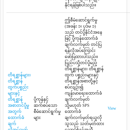
နိုင်ရန်ဖြစ်ပါသည်။
ဤစီမံဆောင်ရွက်မှု
(အခန်း ၁၊ ပုဒ်မ ၁)
သည် တင်ပို့နိုင်ငံအနေ
ဖြင့် ပို့ကုန်ထောက်ခံ
ချက်လက်မှတ် တင်ပြ
ရန်လိုအပ်ကြောင်း
ဖော်ပြထားပါသည်။
ပြည်ပသို့တင်ပို့မည့်
တိရစ္ဆာန်များ၊ တိရစ္ဆာန်
တိရစ္ဆာန်များ၊
ထွက် ပစ္စည်းများနှင့်
တိရစ္ဆာန်
တိရစ္ဆာန်အစာတို့နှင့်
ထွက်ပစ္စည်း
စပ်လျဉ်း၍
များနှင့်
ကျန်းမာရေးထောက်ခံ
တိရစ္ဆာန်
ပို့ကုန်နှင့်
ချက်လက်မှတ်
အစာတင်ပို့မှု
ဆက်စပ်သော
သို့မဟုတ် SPS
View
အတွက်
စီမံဆောင်ရွက်မှု
ထောက်ခံ
ထောက်ခံ
များ
ချက်လက်မှတ်ရယူလို
ချက်
သူသည် သတ်မှတ်ထား
လိုအပ်ချက်
သောပုံစံနှင့်အညီ