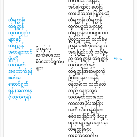
သယ်ဆောင်ရန်လို
အပ်ကြောင်း ဖော်ပြ
ထားပါသည်။ ပြည်ပသို့
တိရစ္ဆာန်၊
တိရစ္ဆာန်၊ တိရစ္ဆာန်
တိရစ္ဆာန်
ထွက်ပစ္စည်းများနှင့်
ထွက်ပစ္စည်း
တိရစ္ဆာန်အစာများတင်
များနှင့်
ပို့လိုသူသည် လက်ခံမ
တိရစ္ဆာန်
ည့်နိုင်ငံ၏လိုအပ်ချက်
ပို့ကုန်နှင့်
အစာများတင်
အရ ပြည်ပသို့ တင်ပို့မ
ဆက်စပ်သော
ပို့မှုကို
ည့် တိရစ္ဆာန်၊ တိရစ္ဆာန်
View
စီမံဆောင်ရွက်မှု
သတ်မှတ်
ထွက်ပစ္စည်းနှင့်
များ
အကောက်ခွန်
တိရစ္ဆာန်အစာများကို
စခန်းမှ
ဦးစီးဌာနတာဝန်ရှိ
ဆောင်ရွက်
ဝန်ထမ်းက သတ်မှတ်
ရန် (အသားနှ
သည့် နေရာတွင်
င့် ထွက်ကုန်)
သတ်မှတ်ထားသော
ကာလအပိုင်းအခြား
အထိ သီးသန့်ခွဲခြား
စစ်ဆေးခြင်းကို ခံယူရ
မည်။ ရည်ရွယ်ချက်မှာ
တိရစ္ဆာန်များ
ကူးစက်ရောဂါ မ