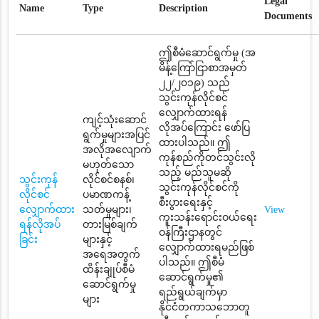
Legal
Name
Type
Description
Documents
ဤစီမံဆောင်ရွက်မှု (အ
မိန့်ကြော်ငြာစာအမှတ်
၂၂/၂၀၁၉) သည်
သွင်းကုန်လိုင်စင်
လျှောက်ထားရန်
ကျင့်သုံးဆောင်
လိုအပ်ကြောင်း ဖော်ပြ
ရွက်မှုများအပြင်
ထားပါသည်။ ဤ
အလိုအလျောက်
ကုန်စည်ကိုတင်သွင်းလို
မဟုတ်သော
သည့် မည်သူမဆို
သွင်းကုန်
လိုင်စင်စနစ်၊
သွင်းကုန်လိုင်စင်ကို
လိုင်စင်
ပမာဏကန့်
စီးပွားရေးနှင့်
လျှောက်ထား
သတ်မှုများ၊
View
ကူးသန်းရောင်းဝယ်ရေး
ရန်လိုအပ်
တားမြစ်ချက်
ဝန်ကြီးဌာနတွင်
ခြင်း
များနှင့်
လျှောက်ထားရမည်ဖြစ်
အရေအတွက်
ပါသည်။ ဤစီမံ
ထိန်းချုပ်စီမံ
ဆောင်ရွက်မှု၏
ဆောင်ရွက်မှု
ရည်ရွယ်ချက်မှာ
များ
နိုင်ငံတကာသဘောတူ