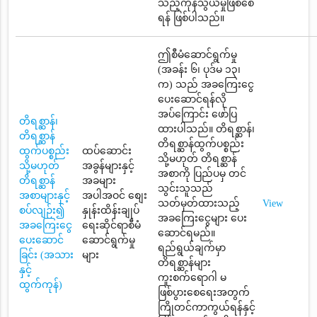
သည့်ကုန်သွယ်မှုဖြစ်စေ
ရန် ဖြစ်ပါသည်။
ဤစီမံဆောင်ရွက်မှု
(အခန်း ၆၊ ပုဒ်မ ၁၃၊
က) သည် အခကြေးငွေ
ပေးဆောင်ရန်လို
အပ်ကြောင်း ဖော်ပြ
တိရစ္ဆာန်၊
ထားပါသည်။ တိရစ္ဆာန်၊
တိရစ္ဆာန်
တိရစ္ဆာန်ထွက်ပစ္စည်း
ထွက်ပစ္စည်း
ထပ်ဆောင်း
သို့မဟုတ် တိရစ္ဆာန်
သို့မဟုတ်
အခွန်များနှင့်
အစာကို ပြည်ပမှ တင်
တိရစ္ဆာန်
အခများ
သွင်းသူသည်
အစာများနှင့်
အပါအဝင် စျေး
သတ်မှတ်ထားသည့်
View
စပ်လျဉ်း၍
နှုန်းထိန်းချုပ်
အခကြေးငွေများ ပေး
အခကြေးငွေ
ရေးဆိုင်ရာစီမံ
ဆောင်ရမည်။
ပေးဆောင်
ဆောင်ရွက်မှု
ရည်ရွယ်ချက်မှာ
ခြင်း (အသား
များ
တိရစ္ဆာန်များ
နှင့်
ကူးစက်ရောဂါ မ
ထွက်ကုန်)
ဖြစ်ပွားစေရေးအတွက်
ကြိုတင်ကာကွယ်ရန်နှင့်