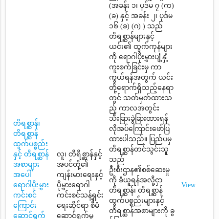
(အခန်း ၁၊ ပုဒ်မ ၇ (က)
(ခ) နှင့် အခန်း ၂၊ ပုဒ်မ
၁၆ (ခ) (ဂ) ) သည်
တိရစ္ဆာန်များနှင့်
ယင်း၏ ထွက်ကုန်များ
ကို ရောဂါပိုးမွှားပျံ့နှံ့
ကူးစက်ခြင်းမှ ကာ
ကွယ်ရန်အတွက် ယင်း
တို့ရောက်ရှိသည့်နေရာ
တွင် သတ်မှတ်ထားသ
ည့် ကာလအတွင်း
သီးခြားခွဲခြားထားရန်
တိရစ္ဆာန်၊
လိုအပ်ကြောင်းဖော်ပြ
တိရစ္ဆာန်
ထားပါသည်။ ပြည်ပမှ
ထွက်ပစ္စည်း
တိရစ္ဆာန်တင်သွင်းသူ
နှင့် တိရစ္ဆာန်
လူ၊ တိရိစ္ဆာန်နှင့်
သည်
အစာများ
အပင်တို့၏
ဦးစီးဌာန၏စစ်ဆေးမှု
အပေါ်
ကျန်းမားရေးနှင့်
ကို ခံယူရန်အလို့ငှာ
ရောဂါပိုးမွှား
ပိုမွှားရောဂါ
View
တိရစ္ဆာန်၊ တိရစ္ဆာန်
ကင်းစင်
ကင်းစင်သန့်ရှင်း
ထွက်ပစ္စည်းများနှင့်
ကြောင်း
ရေးဆိုင်ရာ စီမံ
တိရစ္ဆာန်အစာများကို ခွ
ဆောင်ရွက်
ဆောင်ရွက်မှု