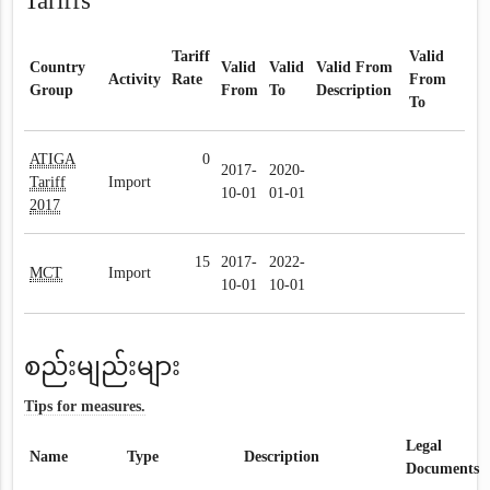
Tariffs
Tariff
Valid
Country
Valid
Valid
Valid From
Activity
Rate
From
Group
From
To
Description
To
ATIGA
0
2017-
2020-
Tariff
Import
10-01
01-01
2017
15
2017-
2022-
MCT
Import
10-01
10-01
စည်းမျည်းများ
Tips for measures.
Legal
Name
Type
Description
Documents