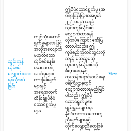
ဤစီမံဆောင်ရွက်မှု (အ
မိန့်ကြော်ငြာစာအမှတ်
၂၂/၂၀၁၉) သည်
သွင်းကုန်လိုင်စင်
လျှောက်ထားရန်
ကျင့်သုံးဆောင်
လိုအပ်ကြောင်း ဖော်ပြ
ရွက်မှုများအပြင်
ထားပါသည်။ ဤ
အလိုအလျောက်
ကုန်စည်ကိုတင်သွင်းလို
မဟုတ်သော
သည့် မည်သူမဆို
သွင်းကုန်
လိုင်စင်စနစ်၊
သွင်းကုန်လိုင်စင်ကို
လိုင်စင်
ပမာဏကန့်
စီးပွားရေးနှင့်
လျှောက်ထား
သတ်မှုများ၊
View
ကူးသန်းရောင်းဝယ်ရေး
ရန်လိုအပ်
တားမြစ်ချက်
ဝန်ကြီးဌာနတွင်
ခြင်း
များနှင့်
လျှောက်ထားရမည်ဖြစ်
အရေအတွက်
ပါသည်။ ဤစီမံ
ထိန်းချုပ်စီမံ
ဆောင်ရွက်မှု၏
ဆောင်ရွက်မှု
ရည်ရွယ်ချက်မှာ
များ
နိုင်ငံတကာသဘောတူ
ညီချက်များနှင့်
လိုက်လျောညီထွေဖြစ်