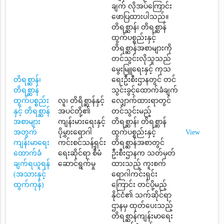
ချက် လိုအပ်ကြောင်း
ဖောပြထားပါသည်။
တိရစ္ဆာန်၊ တိရစ္ဆာန်
ထွက်ပစ္စည်းနှင့်
တိရစ္ဆာန်အစာများကို
တင်သွင်းလိုသူသည်
မွေးမြူရေးနှင့် ကုသ
တိရစ္ဆာန်၊
ရေးဦးစီးဌာနတွင် တင်
တိရစ္ဆာန်
သွင်းခွင့်ထောက်ခံချက်
ထွက်ပစ္စည်း
လူ၊ တိရိစ္ဆာန်နှင့်
လျှောက်ထားရာတွင်
နှင့် တိရစ္ဆာန်
အပင်တို့၏
တင်သွင်းမည့်
အစာများ
ကျန်းမားရေးနှင့်
တိရစ္ဆာန်၊ တိရစ္ဆာန်
အတွက်
ပိုမွှားရောဂါ
ထွက်ပစ္စည်းနှင့်
View
ကျန်းမာရေး
ကင်းစင်သန့်ရှင်း
တိရစ္ဆာန်အစာတွင်
ထောက်ခံ
ရေးဆိုင်ရာ စီမံ
ဦးစီးဌာနက သတ်မှတ်
ချက်ရယူရန်
ဆောင်ရွက်မှု
ထားသည့် ကူးစက်
(အသားနှင့်
ရောဂါကင်းရှင်း
ထွက်ကုန်)
ကြောင်း တင်ပို့မည့်
နိုင်ငံ၏ သက်ဆိုင်ရာ
ဌာနမှ ထုတ်ပေးသည့်
တိရစ္ဆာန်ကျန်းမာရေး