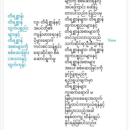
များကို စစ်ဆေးရန်လို
အပ်ကြောင်း ဖော်ပြ
ထားပါသည်။ ပြည်ပမှ
တိရစ္ဆာန်၊
တိရစ္ဆာန်များ၊ တိရစ္ဆာန်
တိရစ္ဆာန်
လူ၊ တိရိစ္ဆာန်နှင့်
ထွက်ပစ္စည်းများနှင့်
ထွက်ပစ္စည်း
အပင်တို့၏
တိရစ္ဆာန်အစာများကို
များနှင့်
ကျန်းမားရေးနှင့်
တင်သွင်းလာသူသည်
တိရစ္ဆာန်
ပိုမွှားရောဂါ
View
သက်ဆိုင်ရာဦးစီးဌာနမှ
အစာများကို
ကင်းစင်သန့်ရှင်း
တိရစ္ဆာန်များ၊ တိရစ္ဆာန်
စစ်ဆေးခြင်း
ရေးဆိုင်ရာ စီမံ
ထွက်ပစ္စည်းများနှင့်
(အသားနှင့်
ဆောင်ရွက်မှု
တိရစ္ဆာန်အစာများ
ထွက်ကုန်)
အပေါ် စစ်ဆေးခြင်းကို
ခွင့်ပြုရမည်။
ရည်ရွယ်ချက်မှာ
တိရစ္ဆာန်များ
ကူးစက်ရောဂါ မ
ဖြစ်ပွားစေရေးအတွက်
ကြိုတင်ကာကွယ်ရန်နှင့်
ဖြစ်ပွားသည့်အခါ
စနစ်တကျ ထိန်းချုပ်
နိုင်ရန်ဖြစ်ပါသည်။