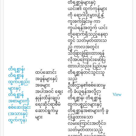
တိရစ္ဆာန်များနှင့်
ယင်း၏ ထွက်ကုန်များ
ကို ရောဂါပိုးမွှားပျံ့နှံ့
ကူးစက်ခြင်းမှ ကာ
ကွယ်ရန်အတွက် ယင်း
တို့ရောက်ရှိသည့်နေရာ
တွင် သတ်မှတ်ထားသ
ည့် ကာလအတွင်း
သီးခြားခွဲခြားထားရန်
လိုအပ်ကြောင်းဖော်ပြ
ထားပါသည်။ ပြည်ပမှ
တိရစ္ဆာန်၊
ထပ်ဆောင်း
တိရစ္ဆာန်တင်သွင်းသူ
တိရစ္ဆာန်
အခွန်များနှင့်
သည်
ထွက်ပစ္စည်း
အခများ
ဦးစီးဌာန၏စစ်ဆေးမှု
များနှင့်
အပါအဝင် စျေး
ကို ခံယူရန်အလို့ငှာ
တိရစ္ဆာန်
View
နှုန်းထိန်းချုပ်
တိရစ္ဆာန်၊ တိရစ္ဆာန်
အစာများကို
ရေးဆိုင်ရာစီမံ
ထွက်ပစ္စည်းများနှင့်
စစ်ဆေးခြင်း
ဆောင်ရွက်မှု
တိရစ္ဆာန်အစာများကို ခွ
(အသားနှင့်
များ
င့်ပြုထားသော
ထွက်ကုန်)
လမ်းကြောင်းအတိုင်း၊
သတ်မှတ်ထားသည့်