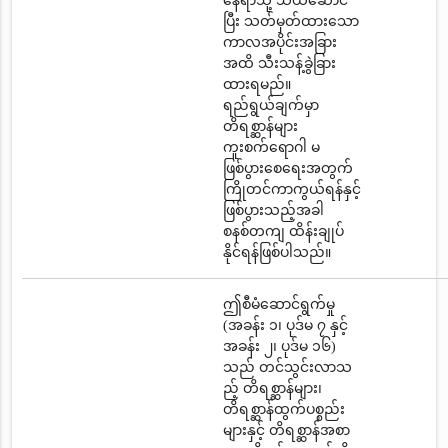
နေရာသို့ သယ်ဆောင်
ပြီး သတ်မှတ်ထားသော
ကာလအပိုင်းအခြား
အထိ သီးသန့်ခွဲခြား
ထားရမည်။
ရည်ရွယ်ချက်မှာ
တိရစ္ဆာန်များ
ကူးစက်ရောဂါ မ
ဖြစ်ပွားစေရေးအတွက်
ကြိုတင်ကာကွယ်ရန်နှင့်
ဖြစ်ပွားသည့်အခါ
စနစ်တကျ ထိန်းချုပ်
နိုင်ရန်ဖြစ်ပါသည်။
ဤစီမံဆောင်ရွက်မှု
(အခန်း ၁၊ ပုဒ်မ ၇ နှင့်
အခန်း ၂၊ ပုဒ်မ ၁၆)
သည် တင်သွင်းလာသ
ည့် တိရစ္ဆာန်များ၊
တိရစ္ဆာန်ထွက်ပစ္စည်း
များနှင့် တိရစ္ဆာန်အစာ