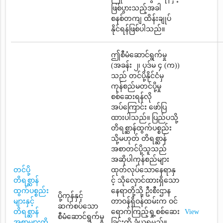
ဖြစ်ပွားသည့်အခါ
စနစ်တကျ ထိန်းချုပ်
နိုင်ရန်ဖြစ်ပါသည်။
ဤစီမံဆောင်ရွက်မှု
(အခန်း ၂၊ ပုဒ်မ ၄ (က))
သည် တင်ပို့နိုင်ငံမှ
ကုန်စည်မတင်ပို့မှု
စစ်ဆေးရန်လို
အပ်ကြောင်း ဖော်ပြ
ထားပါသည်။ ပြည်ပသို့
တိရစ္ဆာန်ထွက်ပစ္စည်း
သို့မဟုတ် တိရစ္ဆာန်
အစာတင်ပို့သူသည်
အဆိုပါကုန်စည်များ
တင်ပို့
ထုတ်လုပ်သောနေရာနှ
တိရစ္ဆာန်
င့် သိုလှောင်ထားရှိသော
ထွက်ပစ္စည်း
နေရာတို့သို့ ဦးစီးဌာန
ပို့ကုန်နှင့်
များနှင့်
တာဝန်ရှိဝန်ထမ်းက ဝင်
ဆက်စပ်သော
တိရစ္ဆာန်
ရောက်ကြည့်ရှု့စစ်ဆေး
View
စီမံဆောင်ရွက်မှု
အစာများကို
ခြင်းကို ခံယူရမည်။