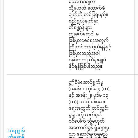
ထောက်ခံချက်
သို့မဟုတ် ထောက်ခံ
ချက်ကို တင်ပြရမည်။
ရည်ရွယ်ချက်မှာ
တိရစ္ဆာန်များ
ကူးစက်ရောဂါ မ
ဖြစ်ပွားစေရေးအတွက်
ကြိုတင်ကာကွယ်ရန်နှင့်
ဖြစ်ပွားသည့်အခါ
စနစ်တကျ ထိန်းချုပ်
နိုင်ရန်ဖြစ်ပါသည်။
ဤစီမံဆောင်ရွက်မှု
(အခန်း ၁၊ ပုဒ်မ ၄ (က)
နှင့် အခန်း ၂၊ ပုဒ်မ ၁၃
(က)) သည် စစ်ဆေး
ရေးအတွက် တင်သွင်း
မှုများကို သတ်မှတ်
ဝင်ပေါက် သို့မဟုတ်
အကောက်ခွန် ရုံးများမှ
တိရစ္ဆာန်၊
သာ ဆောင်ရွက်ရမည်
တိရစ္ဆာန်