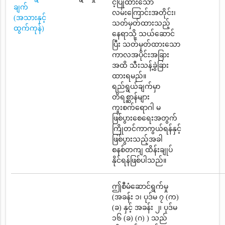
င့်ပြုထားသော
ချက်
လမ်းကြောင်းအတိုင်း၊
(အသားနှင့်
သတ်မှတ်ထားသည့်
ထွက်ကုန်)
နေရာသို့ သယ်ဆောင်
ပြီး သတ်မှတ်ထားသော
ကာလအပိုင်းအခြား
အထိ သီးသန့်ခွဲခြား
ထားရမည်။
ရည်ရွယ်ချက်မှာ
တိရစ္ဆာန်များ
ကူးစက်ရောဂါ မ
ဖြစ်ပွားစေရေးအတွက်
ကြိုတင်ကာကွယ်ရန်နှင့်
ဖြစ်ပွားသည့်အခါ
စနစ်တကျ ထိန်းချုပ်
နိုင်ရန်ဖြစ်ပါသည်။
ဤစီမံဆောင်ရွက်မှု
(အခန်း ၁၊ ပုဒ်မ ၇ (က)
(ခ) နှင့် အခန်း ၂၊ ပုဒ်မ
၁၆ (ခ) (ဂ) ) သည်