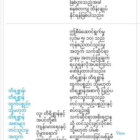
ဖြစ်ပွားသည့်အခါ
စနစ်တကျ ထိန်းချုပ်
နိုင်ရန်ဖြစ်ပါသည်။
ဤစီမံဆောင်ရွက်မှု
(ပုဒ်မ ၅၊ ၁၀) သည်
ကုန်စည်တင်သွင်းမှု
အတွက် သက်ဆိုင်ရာ
ဌာနမှ အတည်ပြုချက်
ရယူရန်လိုအပ်ကြောင်း
ဖော်ပြထားပါသည်။
တိရစ္ဆာန်၊ တိရစ္ဆာန်
ထွက်ပစ္စည်း သို့မဟုတ်
တိရစ္ဆာန်၊
တိရစ္ဆာန်အစာကို ပြည်ပ
တိရစ္ဆာန်
မှတင်သွင်းသူသည်
ထွက်ပစ္စည်း
တင်သွင်းမည့်ပစ္စည်းနှင့်
သို့မဟုတ်
စပ်လျဉ်း၍
လူ၊ တိရိစ္ဆာန်နှင့်
တိရစ္ဆာန်
သက်ဆိုင်ရာအစိုးရဌာန
အပင်တို့၏
အစာများ
သို့ တင်သွင်းခွင့်လိုင်စင်
ကျန်းမားရေးနှင့်
တင်သွင်းမှု
သို့မဟုတ် ပါမစ်
ပိုမွှားရောဂါ
View
အတွက်
လျှောက်ထားခြင်းမပြုမီ
ကင်းစင်သန့်ရှင်း