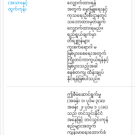
(အသားနှင့်
လျှောက်ထားရန်
ထွက်ကုန်)
အတွက် မွေးမြူရေးနှင့်
ကုသရေးဦးစီးဌာနတွင်
သဘောထားမှတ်ချက်
လျှောက်ထားရမည်။
ရည်ရွယ်ချက်မှာ
တိရစ္ဆာန်များ
ကူးစက်ရောဂါ မ
ဖြစ်ပွားစေရေးအတွက်
ကြိုတင်ကာကွယ်ရန်နှင့်
ဖြစ်ပွားသည့်အခါ
စနစ်တကျ ထိန်းချုပ်
နိုင်ရန်ဖြစ်ပါသည်။
ဤစီမံဆောင်ရွက်မှု
(အခန်း ၁၊ ပုဒ်မ ၃(ခ)၊
အခန်း ၂၊ ပုဒ်မ ၁၂ (ခ))
သည် တင်သွင်းနိုင်ငံ
အနေဖြင့် တင်သွင်းကုန်
စည်များအတွက်
ကျန်းမာရေးထောက်ခံ