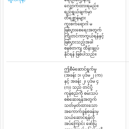
လျှောက်ထားရမည်။
ရည်ရွယ်ချက်မှာ
တိရစ္ဆာန်များ
ကူးစက်ရောဂါ မ
ဖြစ်ပွားစေရေးအတွက်
ကြိုတင်ကာကွယ်ရန်နှင့်
ဖြစ်ပွားသည့်အခါ
စနစ်တကျ ထိန်းချုပ်
နိုင်ရန် ဖြစ်ပါသည်။
ဤစီမံဆောင်ရွက်မှု
(အခန်း ၁၊ ပုဒ်မ ၂ (က)
နှင့် အခန်း ၂၊ ပုဒ်မ ၄
(ဂ)) သည် တင်ပို့
ကုန်စည်ကို စမ်းသပ်
စစ်ဆေးရန်အတွက်
သတ်မှတ်ထားသော
အကောက်ခွန်စခန်းမှ
သယ်ဆောင်ရန်လို
အပ်ကြောင်း ဖော်ပြ