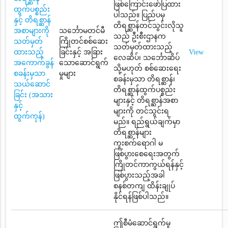
ဖြစ်ကြောင်းဖော်ပြထား
ထွက်ပစ္စည်း
ပါသည်။ ပြည်ပမှ
နှင့် တိရစ္ဆာန်
တိရစ္ဆာန်တင်သွင်းလိုသူ
အစာများကို
သင်္ဘောမတင်မီ
သည် ဦးစီးဌာနက
သတ်မှတ်
ကြိုတင်စစ်ဆေး
သတ်မှတ်ထားသည့်
ထားသည့်
ခြင်းနှင့် အခြား
View
လေဆိပ်၊ သင်္ဘောဆိပ်
အကောက်ခွန်
သောဆောင်ရွက်
သို့မဟုတ် စစ်ဆေးရေး
စခန်းမှသာ
မှုများ
စခန်းမှသာ တိရစ္ဆာန်၊
သယ်ဆောင်
တိရစ္ဆာန်ထွက်ပစ္စည်း
ခြင်း (အသား
များနှင့် တိရစ္ဆာန်အစာ
နှင့်
များကို တင်သွင်းရ
ထွက်ကုန်)
မည်။ ရည်ရွယ်ချက်မှာ
တိရစ္ဆာန်များ
ကူးစက်ရောဂါ မ
ဖြစ်ပွားစေရေးအတွက်
ကြိုတင်ကာကွယ်ရန်နှင့်
ဖြစ်ပွားသည့်အခါ
စနစ်တကျ ထိန်းချုပ်
နိုင်ရန်ဖြစ်ပါသည်။
ဤစီမံဆောင်ရွက်မှု