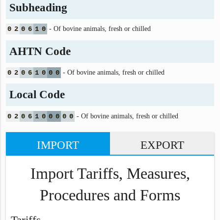
Subheading
0
2
0
6
1
0
- Of bovine animals, fresh or chilled
AHTN Code
0
2
0
6
1
0
0
0
- Of bovine animals, fresh or chilled
Local Code
0
2
0
6
1
0
0
0
0
0
- Of bovine animals, fresh or chilled
IMPORT
EXPORT
Import Tariffs, Measures,
Procedures and Forms