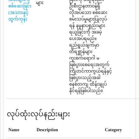
များ
စစ်ဆေးခြင်း
ဦးစီးဌာနတာဝန်ရှိ
(အသားနှင့်
လိုအပ်သော စစ်ဆေး
ထွက်ကုန်)
စမ်းသပ်မှုများပြုလုပ်
ရန် နမူနာပစ္စည်းများ
ရယူခြင်းကို အခမဲ့
ပေးအပ်ရမည်။
ရည်ရွယ်ချက်မှာ
တိရစ္ဆာန်များ
ကူးစက်ရောဂါ မ
ဖြစ်ပွားစေရေးအတွက်
ကြိုတင်ကာကွယ်ရန်နှင့်
ဖြစ်ပွားသည့်အခါ
စနစ်တကျ ထိန်းချုပ်
နိုင်ရန်ဖြစ်ပါသည်။
လုပ်ထုံးလုပ်နည်းများ
Name
Description
Category