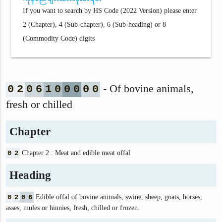
If you want to search by HS Code (2022 Version) please enter
2 (Chapter), 4 (Sub-chapter), 6 (Sub-heading) or 8
(Commodity Code) digits
- Of bovine animals,
0
2
0
6
1
0
0
0
0
0
fresh or chilled
Chapter
0
2
Chapter 2 : Meat and edible meat offal
Heading
0
2
0
6
Edible offal of bovine animals, swine, sheep, goats, horses,
asses, mules or hinnies, fresh, chilled or frozen.