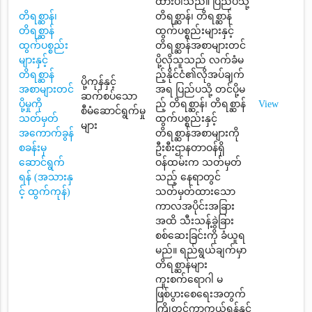
ထားပါသည်။ ပြည်ပသို့
တိရစ္ဆာန်၊
တိရစ္ဆာန်၊ တိရစ္ဆာန်
တိရစ္ဆာန်
ထွက်ပစ္စည်းများနှင့်
ထွက်ပစ္စည်း
တိရစ္ဆာန်အစာများတင်
များနှင့်
ပို့လိုသူသည် လက်ခံမ
တိရစ္ဆာန်
ည့်နိုင်ငံ၏လိုအပ်ချက်
ပို့ကုန်နှင့်
အစာများတင်
အရ ပြည်ပသို့ တင်ပို့မ
ဆက်စပ်သော
ပို့မှုကို
ည့် တိရစ္ဆာန်၊ တိရစ္ဆာန်
View
စီမံဆောင်ရွက်မှု
သတ်မှတ်
ထွက်ပစ္စည်းနှင့်
များ
အကောက်ခွန်
တိရစ္ဆာန်အစာများကို
စခန်းမှ
ဦးစီးဌာနတာဝန်ရှိ
ဆောင်ရွက်
ဝန်ထမ်းက သတ်မှတ်
ရန် (အသားနှ
သည့် နေရာတွင်
င့် ထွက်ကုန်)
သတ်မှတ်ထားသော
ကာလအပိုင်းအခြား
အထိ သီးသန့်ခွဲခြား
စစ်ဆေးခြင်းကို ခံယူရ
မည်။ ရည်ရွယ်ချက်မှာ
တိရစ္ဆာန်များ
ကူးစက်ရောဂါ မ
ဖြစ်ပွားစေရေးအတွက်
ကြိုတင်ကာကွယ်ရန်နှင့်