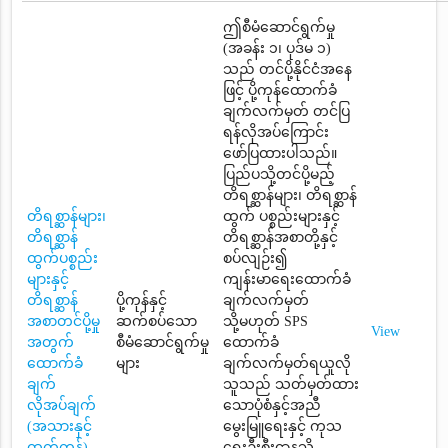
ဤစီမံဆောင်ရွက်မှု
(အခန်း ၁၊ ပုဒ်မ ၁)
သည် တင်ပို့နိုင်ငံအနေ
ဖြင့် ပို့ကုန်ထောက်ခံ
ချက်လက်မှတ် တင်ပြ
ရန်လိုအပ်ကြောင်း
ဖော်ပြထားပါသည်။
ပြည်ပသို့တင်ပို့မည့်
တိရစ္ဆာန်များ၊ တိရစ္ဆာန်
တိရစ္ဆာန်များ၊
ထွက် ပစ္စည်းများနှင့်
တိရစ္ဆာန်
တိရစ္ဆာန်အစာတို့နှင့်
ထွက်ပစ္စည်း
စပ်လျဉ်း၍
များနှင့်
ကျန်းမာရေးထောက်ခံ
တိရစ္ဆာန်
ပို့ကုန်နှင့်
ချက်လက်မှတ်
အစာတင်ပို့မှု
ဆက်စပ်သော
သို့မဟုတ် SPS
View
အတွက်
စီမံဆောင်ရွက်မှု
ထောက်ခံ
ထောက်ခံ
များ
ချက်လက်မှတ်ရယူလို
ချက်
သူသည် သတ်မှတ်ထား
လိုအပ်ချက်
သောပုံစံနှင့်အညီ
(အသားနှင့်
မွေးမြူရေးနှင့် ကုသ
ထွက်ကုန်)
ရေးဦးစီးဌာနသို့