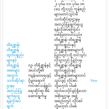
၂၊ ပုဒ်မ ၁၁၊ ပုဒ်မ ၁၈
(ခ)) တို့သည် ကုန်စည်
များမတင်သွင်းမီ
သက်ဆိုင်ရာဌာနမှ
အတည်ပြုချက်ရယူ
ရန်လိုအပ်ကြောင်း
ဖော်ပြထားပါသည်။
တိရစ္ဆာန်၊ တိရစ္ဆာန်
တိရစ္ဆာန်၊
ထွက်ပစ္စည်းနှင့်
တိရစ္ဆာန်
တိရစ္ဆာန်အစာများကို
ထွက်ပစ္စည်း
ပြည်တွင်းသို့ တင်သွင်း
များနှင့်
လိုသူသည် ပြည်ပမှ
တိရစ္ဆာန်
လူ၊ တိရိစ္ဆာန်နှင့်
တိရစ္ဆာန်၊ တိရစ္ဆာန်
အစာများ
အပင်တို့၏
ထွက်ပစ္စည်းနှင့်
အတွက်
ကျန်းမားရေးနှင့်
တိရစ္ဆာန်အစာများတင်
သက်ဆိုင်ရာ
ပိုမွှားရောဂါ
သွင်းခွင့် လိုင်စင်
View
ဌာနမှ
ကင်းစင်သန့်ရှင်း
သို့မဟုတ် ပါမစ်
အတည်ပြု
ရေးဆိုင်ရာ စီမံ
ထုတ်ပေးပိုင်ခွင့်ရှိသော
ချက်ရယူ
ဆောင်ရွက်မှု
အစိုးရဌာန၊ အဖွဲ့
ရန်လိုအပ်
အစည်းတွင် လိုင်စင်
ချက်
သို့မဟုတ် ပါမစ်