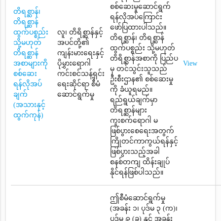
စစ်ဆေးမှုဆောင်ရွက်
တိရစ္ဆာန်၊
ရန်လိုအပ်ကြောင်း
တိရစ္ဆာန်
ဖော်ပြထားပါသည်။
ထွက်ပစ္စည်း
လူ၊ တိရိစ္ဆာန်နှင့်
တိရစ္ဆာန်၊ တိရစ္ဆာန်
သို့မဟုတ်
အပင်တို့၏
ထွက်ပစ္စည်း သို့မဟုတ်
တိရစ္ဆာန်
ကျန်းမားရေးနှင့်
တိရိစ္ဆာန်အစာကို ပြည်ပ
အစာများကို
ပိုမွှားရောဂါ
View
မှ တင်သွင်းသူသည်
စစ်ဆေး
ကင်းစင်သန့်ရှင်း
ဦးစီးဌာန၏ စစ်ဆေးမှု
ရန်လိုအပ်
ရေးဆိုင်ရာ စီမံ
ကို ခံယူရမည်။
ချက်
ဆောင်ရွက်မှု
ရည်ရွယ်ချက်မှာ
(အသားနှင့်
တိရစ္ဆာန်များ
ထွက်ကုန်)
ကူးစက်ရောဂါ မ
ဖြစ်ပွားစေရေးအတွက်
ကြိုတင်ကာကွယ်ရန်နှင့်
ဖြစ်ပွားသည့်အခါ
စနစ်တကျ ထိန်းချုပ်
နိုင်ရန်ဖြစ်ပါသည်။
ဤစီမံဆောင်ရွက်မှု
(အခန်း ၁၊ ပုဒ်မ ၃ (က)၊
ပုဒ်မ ၉ (ခ) နှင့် အခန်း