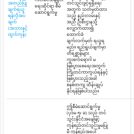
အတည်ပြု
တင်သွင်းခွင့်ရရှိရေး
ရေးဆိုင်ရာ စီမံ
ချက်ရယူ
အတွက် သတ်မှတ်ထား
ဆောင်ရွက်မှု
ရန်လိုအပ်
သည့် နည်းလမ်းနှင့်
ချက်
အညီ ဦးစီးဌာနသို့
(အသားနှင့်
လျှောက်ထား၍
ထွက်ကုန်)
ထောက်ခံ
ချက်လက်မှတ် ရယူရ
မည်။ ရည်ရွယ်ချက်မှာ
တိရစ္ဆာန်များ
ကူးစက်ရောဂါ မ
ဖြစ်ပွားစေရေးအတွက်
ကြိုတင်ကာကွယ်ရန်နှင့်
ဖြစ်ပွားသည့်အခါ
စနစ်တကျ ထိန်းချုပ်
နိုင်ရန်ဖြစ်ပါသည်။
ဤစီမံဆောင်ရွက်မှု
(ပုဒ်မ ၅၊ ခ) သည် တင်
သွင်းနိုင်ငံအနေဖြင့်
ကုန်စည်တင်သွင်းမှုမပြု
မီ ကုန်စည်အပေါ်