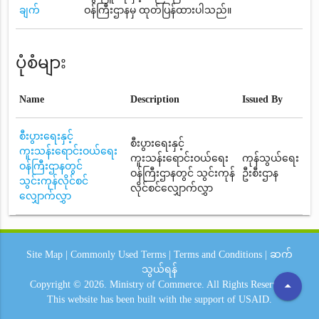
ချက်
ဝန်ကြီးဌာနမှ ထုတ်ပြန်ထားပါသည်။
ပုံစံများ
Name
Description
Issued By
စီးပွားရေးနှင့်
စီးပွားရေးနှင့်
ကူးသန်းရောင်းဝယ်ရေး
ကူးသန်းရောင်းဝယ်ရေး
ကုန်သွယ်ရေး
ဝန်ကြီးဌာနတွင်
ဝန်ကြီးဌာနတွင် သွင်းကုန်
ဦးစီးဌာန
သွင်းကုန်လိုင်စင်
လိုင်စင်လျှောက်လွှာ
လျှောက်လွှာ
Site Map
|
Commonly Used Terms
|
Terms and Conditions
|
ဆက်
သွယ်ရန်
arrow_drop_up
Copyright © 2026.
Ministry of Commerce.
All Rights Reserved.
This website has been built with the support of
USAID.