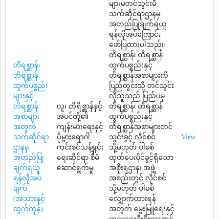
များမတင်သွင်းမီ
သက်ဆိုင်ရာဌာနမှ
အတည်ပြုချက်ရယူ
ရန်လိုအပ်ကြောင်း
ဖော်ပြထားပါသည်။
တိရစ္ဆာန်၊ တိရစ္ဆာန်
တိရစ္ဆာန်၊
ထွက်ပစ္စည်းနှင့်
တိရစ္ဆာန်
တိရစ္ဆာန်အစာများကို
ထွက်ပစ္စည်း
ပြည်တွင်းသို့ တင်သွင်း
များနှင့်
လိုသူသည် ပြည်ပမှ
တိရစ္ဆာန်
လူ၊ တိရိစ္ဆာန်နှင့်
တိရစ္ဆာန်၊ တိရစ္ဆာန်
အစာများ
အပင်တို့၏
ထွက်ပစ္စည်းနှင့်
အတွက်
ကျန်းမားရေးနှင့်
တိရစ္ဆာန်အစာများတင်
သက်ဆိုင်ရာ
ပိုမွှားရောဂါ
သွင်းခွင့် လိုင်စင်
View
ဌာနမှ
ကင်းစင်သန့်ရှင်း
သို့မဟုတ် ပါမစ်
အတည်ပြု
ရေးဆိုင်ရာ စီမံ
ထုတ်ပေးပိုင်ခွင့်ရှိသော
ချက်ရယူ
ဆောင်ရွက်မှု
အစိုးရဌာန၊ အဖွဲ့
ရန်လိုအပ်
အစည်းတွင် လိုင်စင်
ချက်
သို့မဟုတ် ပါမစ်
(အသားနှင့်
လျှောက်ထားရန်
ထွက်ကုန်)
အတွက် မွေးမြူရေးနှင့်