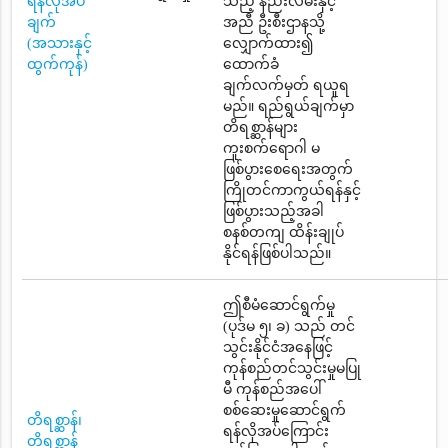
ရန်လိုအပ်
သည့် နည်းလမ်းနှင့်
ချက်
အညီ ဦးစီးဌာနသို့
(အသားနှင့်
လျှောက်ထား၍
ထွက်ကုန်)
ထောက်ခံ
ချက်လက်မှတ် ရယူရ
မည်။ ရည်ရွယ်ချက်မှာ
တိရစ္ဆာန်များ
ကူးစက်ရောဂါ မ
ဖြစ်ပွားစေရေးအတွက်
ကြိုတင်ကာကွယ်ရန်နှင့်
ဖြစ်ပွားသည့်အခါ
စနစ်တကျ ထိန်းချုပ်
နိုင်ရန်ဖြစ်ပါသည်။
ဤစီမံဆောင်ရွက်မှု
(ပုဒ်မ ၅၊ ခ) သည် တင်
သွင်းနိုင်ငံအနေဖြင့်
ကုန်စည်တင်သွင်းမှုမပြု
မီ ကုန်စည်အပေါ်
စစ်ဆေးမှုဆောင်ရွက်
တိရစ္ဆာန်၊
ရန်လိုအပ်ကြောင်း
တိရစ္ဆာန်