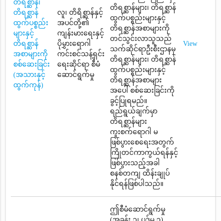
တိရစ္ဆာန်၊
တိရစ္ဆာန်များ၊ တိရစ္ဆာန်
တိရစ္ဆာန်
လူ၊ တိရိစ္ဆာန်နှင့်
ထွက်ပစ္စည်းများနှင့်
ထွက်ပစ္စည်း
အပင်တို့၏
တိရစ္ဆာန်အစာများကို
များနှင့်
ကျန်းမားရေးနှင့်
တင်သွင်းလာသူသည်
တိရစ္ဆာန်
ပိုမွှားရောဂါ
View
သက်ဆိုင်ရာဦးစီးဌာနမှ
အစာများကို
ကင်းစင်သန့်ရှင်း
တိရစ္ဆာန်များ၊ တိရစ္ဆာန်
စစ်ဆေးခြင်း
ရေးဆိုင်ရာ စီမံ
ထွက်ပစ္စည်းများနှင့်
(အသားနှင့်
ဆောင်ရွက်မှု
တိရစ္ဆာန်အစာများ
ထွက်ကုန်)
အပေါ် စစ်ဆေးခြင်းကို
ခွင့်ပြုရမည်။
ရည်ရွယ်ချက်မှာ
တိရစ္ဆာန်များ
ကူးစက်ရောဂါ မ
ဖြစ်ပွားစေရေးအတွက်
ကြိုတင်ကာကွယ်ရန်နှင့်
ဖြစ်ပွားသည့်အခါ
စနစ်တကျ ထိန်းချုပ်
နိုင်ရန်ဖြစ်ပါသည်။
ဤစီမံဆောင်ရွက်မှု
(အခန်း ၁၊ ပုဒ်မ ၁)