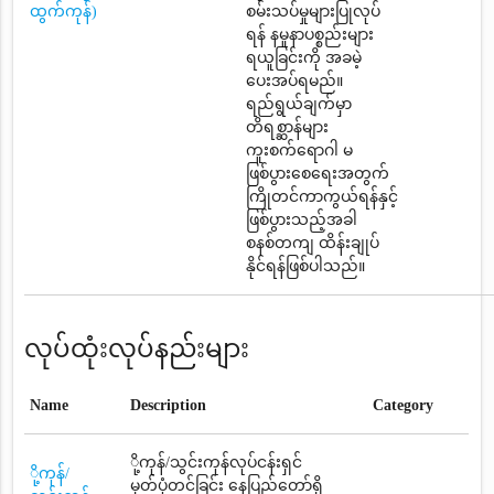
ထွက်ကုန်)
စမ်းသပ်မှုများပြုလုပ်
ရန် နမူနာပစ္စည်းများ
ရယူခြင်းကို အခမဲ့
ပေးအပ်ရမည်။
ရည်ရွယ်ချက်မှာ
တိရစ္ဆာန်များ
ကူးစက်ရောဂါ မ
ဖြစ်ပွားစေရေးအတွက်
ကြိုတင်ကာကွယ်ရန်နှင့်
ဖြစ်ပွားသည့်အခါ
စနစ်တကျ ထိန်းချုပ်
နိုင်ရန်ဖြစ်ပါသည်။
လုပ်ထုံးလုပ်နည်းများ
Name
Description
Category
ို့ကုန်/သွင်းကုန်လုပ်ငန်းရှင်
ို့ကုန်/
မှတ်ပုံတင်ခြင်း နေပြည်တော်ရှိ