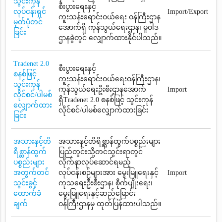
သွင်းကုန်
စီးပွားရေးနှင့်
လုပ်ငန်းရှင်
Import/Export
ကူးသန်းရောင်းဝယ်ရေး ဝန်ကြီးဌာန
မှတ်ပုံတင်
အောက်ရှိ ကုန်သွယ်ရေးဌာန၊ မူဝါဒ
ခြင်း
ဌာနခွဲတွင် လျှောက်ထားနိုင်ပါသည်။
Tradenet 2.0
စီးပွားရေးနှင့်
စနစ်ဖြင့်
ကူးသန်းရောင်းဝယ်ရေးဝန်ကြီးဌာန၊
သွင်းကုန်
ကုန်သွယ်ရေးဦးစီးဌာနအောက်
Import
လိုင်စင်/ပါမစ်
ရှိTradenet 2.0 စနစ်ဖြင့် သွင်းကုန်
လျှောက်ထား
လိုင်စင်/ပါမစ်လျှောက်ထားခြင်း
ခြင်း
အသားနှင့်တိ
အသားနှင့်တိရိစ္ဆာန်ထွက်ပစ္စည်းများ
ရိစ္ဆာန်ထွက်
ပြည်တွင်းသို့တင်သွင်းရာတွင်
ပစ္စည်းများ
လိုက်နာလုပ်ဆောင်ရမည့်
အတွက်တင်
လုပ်ငန်းစဉ်များအား မွေးမြူရေးနှင့်
Import
သွင်းခွင့်
ကုသရေးဦးစီးဌာန၊ စိုက်ပျိုးရေး၊
ထောက်ခံ
မွေးမြူရေးနှင့်ဆည်မြောင်း
ချက်
ဝန်ကြီးဌာနမှ ထုတ်ပြန်ထားပါသည်။