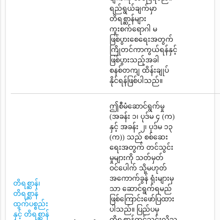
ရည်ရွယ်ချက်မှာ
တိရစ္ဆာန်များ
ကူးစက်ရောဂါ မ
ဖြစ်ပွားစေရေးအတွက်
ကြိုတင်ကာကွယ်ရန်နှင့်
ဖြစ်ပွားသည့်အခါ
စနစ်တကျ ထိန်းချုပ်
နိုင်ရန်ဖြစ်ပါသည်။
ဤစီမံဆောင်ရွက်မှု
(အခန်း ၁၊ ပုဒ်မ ၄ (က)
နှင့် အခန်း ၂၊ ပုဒ်မ ၁၃
(က)) သည် စစ်ဆေး
ရေးအတွက် တင်သွင်း
မှုများကို သတ်မှတ်
ဝင်ပေါက် သို့မဟုတ်
အကောက်ခွန် ရုံးများမှ
တိရစ္ဆာန်၊
သာ ဆောင်ရွက်ရမည်
တိရစ္ဆာန်
ဖြစ်ကြောင်းဖော်ပြထား
ထွက်ပစ္စည်း
ပါသည်။ ပြည်ပမှ
နှင့် တိရစ္ဆာန်
တိရစ္ဆာန်တင်သွင်းလိုသူ