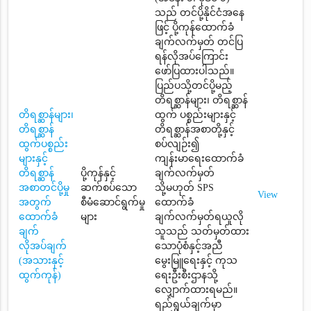
သည် တင်ပို့နိုင်ငံအနေ
ဖြင့် ပို့ကုန်ထောက်ခံ
ချက်လက်မှတ် တင်ပြ
ရန်လိုအပ်ကြောင်း
ဖော်ပြထားပါသည်။
ပြည်ပသို့တင်ပို့မည့်
တိရစ္ဆာန်များ၊ တိရစ္ဆာန်
တိရစ္ဆာန်များ၊
ထွက် ပစ္စည်းများနှင့်
တိရစ္ဆာန်
တိရစ္ဆာန်အစာတို့နှင့်
ထွက်ပစ္စည်း
စပ်လျဉ်း၍
များနှင့်
ကျန်းမာရေးထောက်ခံ
တိရစ္ဆာန်
ပို့ကုန်နှင့်
ချက်လက်မှတ်
အစာတင်ပို့မှု
ဆက်စပ်သော
သို့မဟုတ် SPS
View
အတွက်
စီမံဆောင်ရွက်မှု
ထောက်ခံ
ထောက်ခံ
များ
ချက်လက်မှတ်ရယူလို
ချက်
သူသည် သတ်မှတ်ထား
လိုအပ်ချက်
သောပုံစံနှင့်အညီ
(အသားနှင့်
မွေးမြူရေးနှင့် ကုသ
ထွက်ကုန်)
ရေးဦးစီးဌာနသို့
လျှောက်ထားရမည်။
ရည်ရွယ်ချက်မှာ