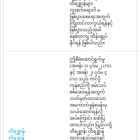
တိရစ္ဆာန်များ
ကူးစက်ရောဂါ မ
ဖြစ်ပွားစေရေးအတွက်
ကြိုတင်ကာကွယ်ရန်နှင့်
ဖြစ်ပွားသည့်အခါ
စနစ်တကျ ထိန်းချုပ်
နိုင်ရန် ဖြစ်ပါသည်။
ဤစီမံဆောင်ရွက်မှု
(အခန်း ၁၊ ပုဒ်မ ၂ (က)
နှင့် အခန်း ၂၊ ပုဒ်မ ၄
(ဂ)) သည် တင်ပို့
ကုန်စည်ကို စမ်းသပ်
စစ်ဆေးရန်အတွက်
သတ်မှတ်ထားသော
အကောက်ခွန်စခန်းမှ
သယ်ဆောင်ရန်လို
အပ်ကြောင်း ဖော်ပြ
ထားပါသည်။ ပြည်ပသို့
တိရစ္ဆာန်၊
တိရစ္ဆာန်၊ တိရစ္ဆာန်
တိရစ္ဆာန်
ထွက်ပစ္စည်းများနှင့်