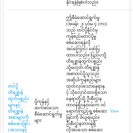
နိုင်ရန်ဖြစ်ပါသည်။
ဤစီမံဆောင်ရွက်မှု
(အခန်း ၂၊ ပုဒ်မ ၄ (က))
သည် တင်ပို့နိုင်ငံမှ
ကုန်စည်မတင်ပို့မှု
စစ်ဆေးရန်လို
အပ်ကြောင်း ဖော်ပြ
ထားပါသည်။ ပြည်ပသို့
တိရစ္ဆာန်ထွက်ပစ္စည်း
သို့မဟုတ် တိရစ္ဆာန်
အစာတင်ပို့သူသည်
အဆိုပါကုန်စည်များ
တင်ပို့
ထုတ်လုပ်သောနေရာနှ
တိရစ္ဆာန်
င့် သိုလှောင်ထားရှိသော
ထွက်ပစ္စည်း
နေရာတို့သို့ ဦးစီးဌာန
ပို့ကုန်နှင့်
များနှင့်
တာဝန်ရှိဝန်ထမ်းက ဝင်
ဆက်စပ်သော
တိရစ္ဆာန်
ရောက်ကြည့်ရှု့စစ်ဆေး
View
စီမံဆောင်ရွက်မှု
အစာများကို
ခြင်းကို ခံယူရမည်။
များ
စစ်ဆေးခြင်း
ဦးစီးဌာနတာဝန်ရှိ
(အသားနှင့်
လိုအပ်သော စစ်ဆေး