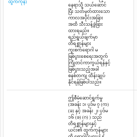
ထွက်ကုန်)
နေရာသို့ သယ်ဆောင်
ပြီး သတ်မှတ်ထားသော
ကာလအပိုင်းအခြား
အထိ သီးသန့်ခွဲခြား
ထားရမည်။
ရည်ရွယ်ချက်မှာ
တိရစ္ဆာန်များ
ကူးစက်ရောဂါ မ
ဖြစ်ပွားစေရေးအတွက်
ကြိုတင်ကာကွယ်ရန်နှင့်
ဖြစ်ပွားသည့်အခါ
စနစ်တကျ ထိန်းချုပ်
နိုင်ရန်ဖြစ်ပါသည်။
ဤစီမံဆောင်ရွက်မှု
(အခန်း ၁၊ ပုဒ်မ ၇ (က)
(ခ) နှင့် အခန်း ၂၊ ပုဒ်မ
၁၆ (ခ) (ဂ) ) သည်
တိရစ္ဆာန်များနှင့်
ယင်း၏ ထွက်ကုန်များ
ကို ရောဂါပိုးမွှားပျံ့နှံ့