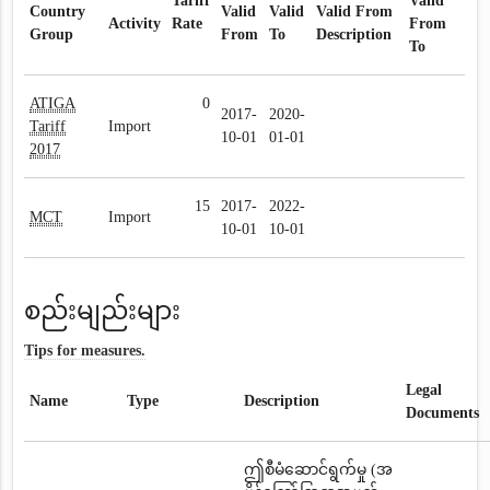
Tariff
Valid
Country
Valid
Valid
Valid From
Activity
Rate
From
Group
From
To
Description
To
ATIGA
0
2017-
2020-
Tariff
Import
10-01
01-01
2017
15
2017-
2022-
MCT
Import
10-01
10-01
စည်းမျည်းများ
Tips for measures.
Legal
Name
Type
Description
Documents
ဤစီမံဆောင်ရွက်မှု (အ