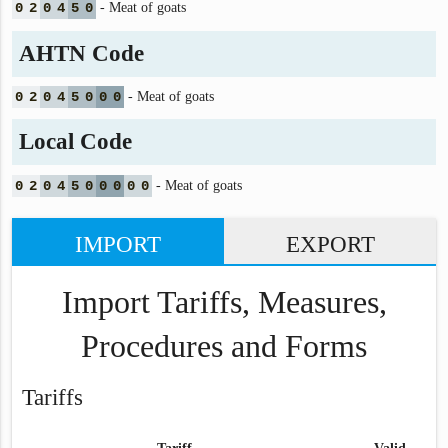
0
2
0
4
5
0
- Meat of goats
AHTN Code
0
2
0
4
5
0
0
0
- Meat of goats
Local Code
0
2
0
4
5
0
0
0
0
0
- Meat of goats
IMPORT
EXPORT
Import Tariffs, Measures,
Procedures and Forms
Tariffs