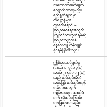
ကုသရေးဦးစီးဌာနတွင်
သဘောထားမှတ်ချက်
လျှောက်ထားရမည်။
ရည်ရွယ်ချက်မှာ
တိရစ္ဆာန်များ
ကူးစက်ရောဂါ မ
ဖြစ်ပွားစေရေးအတွက်
ကြိုတင်ကာကွယ်ရန်နှင့်
ဖြစ်ပွားသည့်အခါ
စနစ်တကျ ထိန်းချုပ်
နိုင်ရန်ဖြစ်ပါသည်။
ဤစီမံဆောင်ရွက်မှု
(အခန်း ၁၊ ပုဒ်မ ၃(ခ)၊
အခန်း ၂၊ ပုဒ်မ ၁၂ (ခ))
သည် တင်သွင်းနိုင်ငံ
အနေဖြင့် တင်သွင်းကုန်
စည်များအတွက်
ကျန်းမာရေးထောက်ခံ
ချက် လိုအပ်ကြောင်း
ဖောပြထားပါသည်။