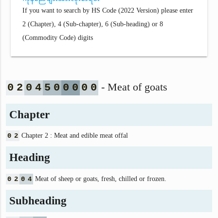
If you want to search by HS Code (2022 Version) please enter
2 (Chapter), 4 (Sub-chapter), 6 (Sub-heading) or 8
(Commodity Code) digits
- Meat of goats
0
2
0
4
5
0
0
0
0
0
Chapter
0
2
Chapter 2 : Meat and edible meat offal
Heading
0
2
0
4
Meat of sheep or goats, fresh, chilled or frozen.
Subheading