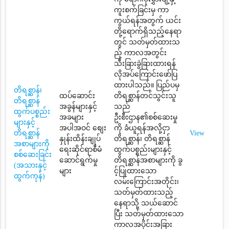
ကူးစက်ခြင်းမှ ကာ
ကွယ်ရန်အတွက် ယင်း
တို့ရောက်ရှိသည့်နေရာ
တွင် သတ်မှတ်ထားသ
ည့် ကာလအတွင်း
သီးခြားခွဲခြားထားရန်
လိုအပ်ကြောင်းဖော်ပြ
ထားပါသည်။ ပြည်ပမှ
တိရစ္ဆာန်၊
ထပ်ဆောင်း
တိရစ္ဆာန်တင်သွင်းသူ
တိရစ္ဆာန်
အခွန်များနှင့်
သည်
ထွက်ပစ္စည်း
အခများ
ဦးစီးဌာန၏စစ်ဆေးမှု
များနှင့်
အပါအဝင် စျေး
ကို ခံယူရန်အလို့ငှာ
တိရစ္ဆာန်
View
နှုန်းထိန်းချုပ်
တိရစ္ဆာန်၊ တိရစ္ဆာန်
အစာများကို
ရေးဆိုင်ရာစီမံ
ထွက်ပစ္စည်းများနှင့်
စစ်ဆေးခြင်း
ဆောင်ရွက်မှု
တိရစ္ဆာန်အစာများကို ခွ
(အသားနှင့်
များ
င့်ပြုထားသော
ထွက်ကုန်)
လမ်းကြောင်းအတိုင်း၊
သတ်မှတ်ထားသည့်
နေရာသို့ သယ်ဆောင်
ပြီး သတ်မှတ်ထားသော
ကာလအပိုင်းအခြား