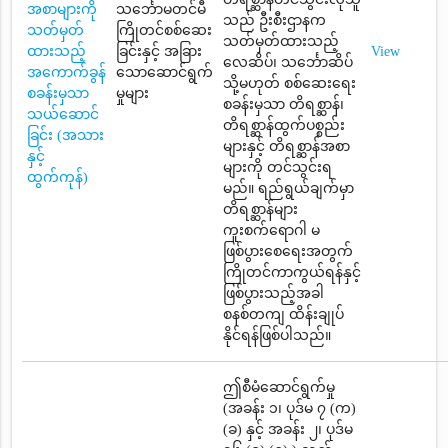
အစာများကို
သင်္ဘောမတင်မီ
သည် ဦးစီးဌာနက
သတ်မှတ်
ကြိုတင်စစ်ဆေး
သတ်မှတ်ထားသည့်
ထားသည့်
ခြင်းနှင့် အခြား
View
လေဆိပ်၊ သင်္ဘောဆိပ်
အကောက်ခွန်
သောဆောင်ရွက်
သို့မဟုတ် စစ်ဆေးရေး
စခန်းမှသာ
မှုများ
စခန်းမှသာ တိရစ္ဆာန်၊
သယ်ဆောင်
တိရစ္ဆာန်ထွက်ပစ္စည်း
ခြင်း (အသား
များနှင့် တိရစ္ဆာန်အစာ
နှင့်
များကို တင်သွင်းရ
ထွက်ကုန်)
မည်။ ရည်ရွယ်ချက်မှာ
တိရစ္ဆာန်များ
ကူးစက်ရောဂါ မ
ဖြစ်ပွားစေရေးအတွက်
ကြိုတင်ကာကွယ်ရန်နှင့်
ဖြစ်ပွားသည့်အခါ
စနစ်တကျ ထိန်းချုပ်
နိုင်ရန်ဖြစ်ပါသည်။
ဤစီမံဆောင်ရွက်မှု
(အခန်း ၁၊ ပုဒ်မ ၇ (က)
(ခ) နှင့် အခန်း ၂၊ ပုဒ်မ