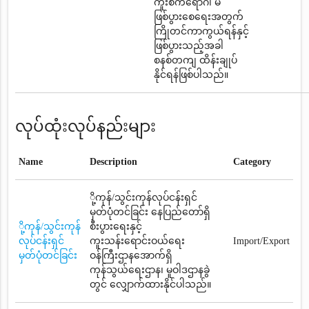
ကူးစက်ရောဂါ မ
ဖြစ်ပွားစေရေးအတွက်
ကြိုတင်ကာကွယ်ရန်နှင့်
ဖြစ်ပွားသည့်အခါ
စနစ်တကျ ထိန်းချုပ်
နိုင်ရန်ဖြစ်ပါသည်။
လုပ်ထုံးလုပ်နည်းများ
Name
Description
Category
ို့ကုန်/သွင်းကုန်လုပ်ငန်းရှင်
မှတ်ပုံတင်ခြင်း နေပြည်တော်ရှိ
ို့ကုန်/သွင်းကုန်
စီးပွားရေးနှင့်
လုပ်ငန်းရှင်
ကူးသန်းရောင်းဝယ်ရေး
Import/Export
မှတ်ပုံတင်ခြင်း
ဝန်ကြီးဌာနအောက်ရှိ
ကုန်သွယ်ရေးဌာန၊ မူဝါဒဌာနခွဲ
တွင် လျှောက်ထားနိုင်ပါသည်။