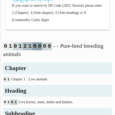
If you want to search by HS Code (2022 Version) please enter
2 (Chapter), 4 (Sub-chapter), 6 (Sub-heading) or 8
(Commodity Code) digits
- - Pure-bred breeding
0
1
0
1
2
1
0
0
0
0
animals
Chapter
0
1
Chapter 1 : Live animals
Heading
0
1
0
1
Live horses, asses, mules and hinnies.
Subheading