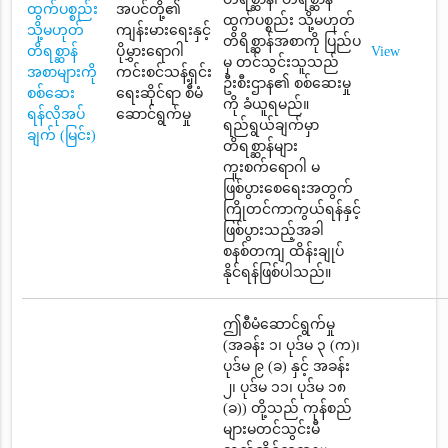
ထွက်ပစ္စည်း
အပင်တို့၏
ထွက်ပစ္စည်း သို့မဟုတ်
သို့မဟုတ်
ကျန်းမားရေးနှင့်
တိရိစ္ဆာန်အစာကို ပြည်ပ
တိရစ္ဆာန်
ပိုမွှားရောဂါ
View
မှ တင်သွင်းသူသည်
အစာများကို
ကင်းစင်သန့်ရှင်း
ဦးစီးဌာန၏ စစ်ဆေးမှု
စစ်ဆေး
ရေးဆိုင်ရာ စီမံ
ကို ခံယူရမည်။
ရန်လိုအပ်
ဆောင်ရွက်မှု
ရည်ရွယ်ချက်မှာ
ချက် (မြင်း)
တိရစ္ဆာန်များ
ကူးစက်ရောဂါ မ
ဖြစ်ပွားစေရေးအတွက်
ကြိုတင်ကာကွယ်ရန်နှင့်
ဖြစ်ပွားသည့်အခါ
စနစ်တကျ ထိန်းချုပ်
နိုင်ရန်ဖြစ်ပါသည်။
ဤစီမံဆောင်ရွက်မှု
(အခန်း ၁၊ ပုဒ်မ ၃ (က)၊
ပုဒ်မ ၉ (ခ) နှင့် အခန်း
၂၊ ပုဒ်မ ၁၁၊ ပုဒ်မ ၁၈
(ခ)) တို့သည် ကုန်စည်
များမတင်သွင်းမီ