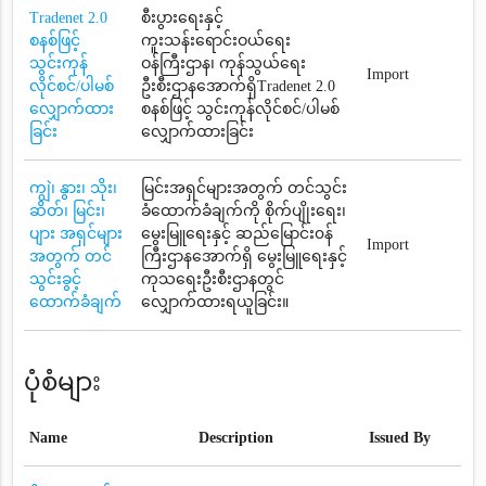
Tradenet 2.0
စီးပွားရေးနှင့်
စနစ်ဖြင့်
ကူးသန်းရောင်းဝယ်ရေး
သွင်းကုန်
ဝန်ကြီးဌာန၊ ကုန်သွယ်ရေး
Import
လိုင်စင်/ပါမစ်
ဦးစီးဌာနအောက်ရှိTradenet 2.0
လျှောက်ထား
စနစ်ဖြင့် သွင်းကုန်လိုင်စင်/ပါမစ်
ခြင်း
လျှောက်ထားခြင်း
ကျွဲ၊ နွား၊ သိုး၊
မြင်းအရှင်များအတွက် တင်သွင်း
ဆိတ်၊ မြင်း၊
ခံထောက်ခံချက်ကို စိုက်ပျိုးရေး၊
ပျား အရှင်များ
မွေးမြူရေးနှင့် ဆည်မြောင်း၀န်
Import
အတွက် တင်
ကြီးဌာနအောက်ရှိ မွေးမြူရေးနှင့်
သွင်းခွင့်
ကုသရေးဦးစီးဌာနတွင်
ထောက်ခံချက်
လျှောက်ထားရယူခြင်း။
ပုံစံများ
Name
Description
Issued By