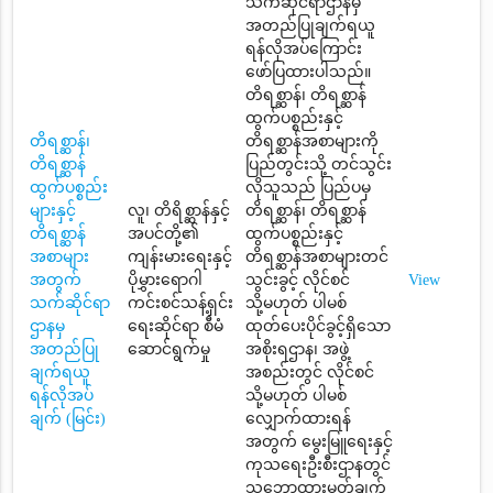
သက်ဆိုင်ရာဌာနမှ
အတည်ပြုချက်ရယူ
ရန်လိုအပ်ကြောင်း
ဖော်ပြထားပါသည်။
တိရစ္ဆာန်၊ တိရစ္ဆာန်
ထွက်ပစ္စည်းနှင့်
တိရစ္ဆာန်၊
တိရစ္ဆာန်အစာများကို
တိရစ္ဆာန်
ပြည်တွင်းသို့ တင်သွင်း
ထွက်ပစ္စည်း
လိုသူသည် ပြည်ပမှ
များနှင့်
လူ၊ တိရိစ္ဆာန်နှင့်
တိရစ္ဆာန်၊ တိရစ္ဆာန်
တိရစ္ဆာန်
အပင်တို့၏
ထွက်ပစ္စည်းနှင့်
အစာများ
ကျန်းမားရေးနှင့်
တိရစ္ဆာန်အစာများတင်
အတွက်
ပိုမွှားရောဂါ
သွင်းခွင့် လိုင်စင်
View
သက်ဆိုင်ရာ
ကင်းစင်သန့်ရှင်း
သို့မဟုတ် ပါမစ်
ဌာနမှ
ရေးဆိုင်ရာ စီမံ
ထုတ်ပေးပိုင်ခွင့်ရှိသော
အတည်ပြု
ဆောင်ရွက်မှု
အစိုးရဌာန၊ အဖွဲ့
ချက်ရယူ
အစည်းတွင် လိုင်စင်
ရန်လိုအပ်
သို့မဟုတ် ပါမစ်
ချက် (မြင်း)
လျှောက်ထားရန်
အတွက် မွေးမြူရေးနှင့်
ကုသရေးဦးစီးဌာနတွင်
သဘောထားမှတ်ချက်