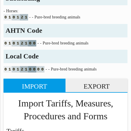
- Horses:
0
1
0
1
2
1
- - Pure-bred breeding animals
AHTN Code
0
1
0
1
2
1
0
0
- - Pure-bred breeding animals
Local Code
0
1
0
1
2
1
0
0
0
0
- - Pure-bred breeding animals
IMPORT
EXPORT
Import Tariffs, Measures,
Procedures and Forms