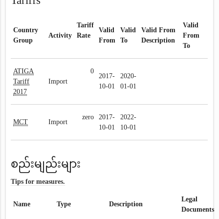
Tariffs
Tariff
Valid
Country
Valid
Valid
Valid From
Activity
Rate
From
Group
From
To
Description
To
ATIGA
0
2017-
2020-
Tariff
Import
10-01
01-01
2017
zero
2017-
2022-
MCT
Import
10-01
10-01
စည်းမျည်းများ
Tips for measures.
Legal
Name
Type
Description
Documents