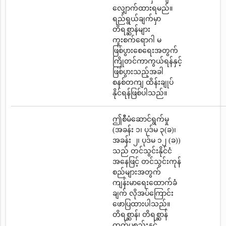
လျှောက်ထားရမည်။
ရည်ရွယ်ချက်မှာ
တိရစ္ဆာန်များ
ကူးစက်ရောဂါ မ
ဖြစ်ပွားစေရေးအတွက်
ကြိုတင်ကာကွယ်ရန်နှင့်
ဖြစ်ပွားသည့်အခါ
စနစ်တကျ ထိန်းချုပ်
နိုင်ရန်ဖြစ်ပါသည်။
ဤစီမံဆောင်ရွက်မှု
(အခန်း ၁၊ ပုဒ်မ ၃(ခ)၊
အခန်း ၂၊ ပုဒ်မ ၁၂ (ခ))
သည် တင်သွင်းနိုင်ငံ
အနေဖြင့် တင်သွင်းကုန်
စည်များအတွက်
ကျန်းမာရေးထောက်ခံ
ချက် လိုအပ်ကြောင်း
ဖောပြထားပါသည်။
တိရစ္ဆာန်၊ တိရစ္ဆာန်
ထွက်ပစ္စည်းနှင့်