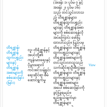
(အခန်း ၁၊ ပုဒ်မ ၇ နှင့်
အခန်း ၂၊ ပုဒ်မ ၁၆)
သည် တင်သွင်းလာသ
ည့် တိရစ္ဆာန်များ၊
တိရစ္ဆာန်ထွက်ပစ္စည်း
များနှင့် တိရစ္ဆာန်အစာ
များကို စစ်ဆေးရန်လို
အပ်ကြောင်း ဖော်ပြ
ထားပါသည်။ ပြည်ပမှ
တိရစ္ဆာန်၊
တိရစ္ဆာန်များ၊ တိရစ္ဆာန်
လူ၊ တိရိစ္ဆာန်နှင့်
တိရစ္ဆာန်
ထွက်ပစ္စည်းများနှင့်
အပင်တို့၏
ထွက်ပစ္စည်း
တိရစ္ဆာန်အစာများကို
ကျန်းမားရေးနှင့်
များနှင့်
တင်သွင်းလာသူသည်
ပိုမွှားရောဂါ
View
တိရစ္ဆာန်
သက်ဆိုင်ရာဦးစီးဌာနမှ
ကင်းစင်သန့်ရှင်း
အစာများကို
တိရစ္ဆာန်များ၊ တိရစ္ဆာန်
ရေးဆိုင်ရာ စီမံ
စစ်ဆေးခြင်း
ထွက်ပစ္စည်းများနှင့်
ဆောင်ရွက်မှု
(မြင်း)
တိရစ္ဆာန်အစာများ
အပေါ် စစ်ဆေးခြင်းကို
ခွင့်ပြုရမည်။
ရည်ရွယ်ချက်မှာ
တိရစ္ဆာန်များ