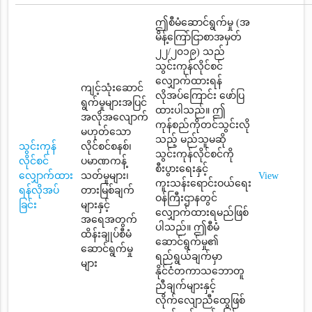
ဤစီမံဆောင်ရွက်မှု (အ
မိန့်ကြော်ငြာစာအမှတ်
၂၂/၂၀၁၉) သည်
သွင်းကုန်လိုင်စင်
လျှောက်ထားရန်
ကျင့်သုံးဆောင်
လိုအပ်ကြောင်း ဖော်ပြ
ရွက်မှုများအပြင်
ထားပါသည်။ ဤ
အလိုအလျောက်
ကုန်စည်ကိုတင်သွင်းလို
မဟုတ်သော
သည့် မည်သူမဆို
သွင်းကုန်
လိုင်စင်စနစ်၊
သွင်းကုန်လိုင်စင်ကို
လိုင်စင်
ပမာဏကန့်
စီးပွားရေးနှင့်
လျှောက်ထား
သတ်မှုများ၊
View
ကူးသန်းရောင်းဝယ်ရေး
ရန်လိုအပ်
တားမြစ်ချက်
ဝန်ကြီးဌာနတွင်
ခြင်း
များနှင့်
လျှောက်ထားရမည်ဖြစ်
အရေအတွက်
ပါသည်။ ဤစီမံ
ထိန်းချုပ်စီမံ
ဆောင်ရွက်မှု၏
ဆောင်ရွက်မှု
ရည်ရွယ်ချက်မှာ
များ
နိုင်ငံတကာသဘောတူ
ညီချက်များနှင့်
လိုက်လျောညီထွေဖြစ်