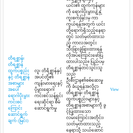
ယင်း၏ ထွက်ကုန်များ
ကို ရောဂါပိုးမွှားပျံ့နှံ့
ကူးစက်ခြင်းမှ ကာ
ကွယ်ရန်အတွက် ယင်း
တို့ရောက်ရှိသည့်နေရာ
တွင် သတ်မှတ်ထားသ
ည့် ကာလအတွင်း
သီးခြားခွဲခြားထားရန်
လိုအပ်ကြောင်းဖော်ပြ
တိရစ္ဆာန်၊
ထားပါသည်။ ပြည်ပမှ
တိရစ္ဆာန်
တိရစ္ဆာန်တင်သွင်းသူ
ထွက်ပစ္စည်း
လူ၊ တိရိစ္ဆာန်နှင့်
သည်
နှင့် တိရစ္ဆာန်
အပင်တို့၏
ဦးစီးဌာန၏စစ်ဆေးမှု
အစာများ
ကျန်းမားရေးနှင့်
ကို ခံယူရန်အလို့ငှာ
အပေါ်
ပိုမွှားရောဂါ
View
တိရစ္ဆာန်၊ တိရစ္ဆာန်
ရောဂါပိုးမွှား
ကင်းစင်သန့်ရှင်း
ထွက်ပစ္စည်းများနှင့်
ကင်းစင်
ရေးဆိုင်ရာ စီမံ
တိရစ္ဆာန်အစာများကို ခွ
ကြောင်း
ဆောင်ရွက်မှု
င့်ပြုထားသော
ဆောင်ရွက်
လမ်းကြောင်းအတိုင်း၊
ချက် (မြင်း)
သတ်မှတ်ထားသည့်
နေရာသို့ သယ်ဆောင်