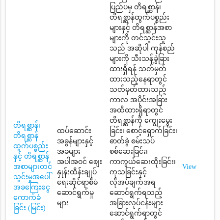
ပြည်ပမှ တိရစ္ဆာန်၊
တိရစ္ဆာန်ထွက်ပစ္စည်း
များနှင့် တိရစ္ဆာန်အစာ
များကို တင်သွင်းသူ
သည် အဆိုပါ ကုန်စည်
များကို သီးသန့်ခွဲခြား
ထားရှိရန် သတ်မှတ်
ထားသည့်နေရာတွင်
သတ်မှတ်ထားသည့်
ကာလ အပိုင်းအခြား
အထိထားရှိရာတွင်
တိရစ္ဆာန်ကို ကျွေးမွေး
တိရစ္ဆာန်၊
ထပ်ဆောင်း
ခြင်း၊ စောင့်ရှောက်ခြင်း၊
တိရစ္ဆာန်
အခွန်များနှင့်
ဓာတ်ခွဲ စမ်းသပ်
ထွက်ပစ္စည်း
အခများ
စစ်ဆေးခြင်း၊
နှင့် တိရစ္ဆာန်
အပါအဝင် စျေး
ကာကွယ်ဆေးထိုးခြင်း၊
အစာများတင်
View
နှုန်းထိန်းချုပ်
ကုသခြင်းနှင့်
သွင်းမှုအပေါ်
ရေးဆိုင်ရာစီမံ
လိုအပ်ချက်အရ
အခကြေးငွေ
ဆောင်ရွက်မှု
ဆောင်ရွက်ရသည့်
ကောက်ခံ
များ
အခြားလုပ်ငန်းများ
ခြင်း (မြင်း)
ဆောင်ရွက်ရာတွင်