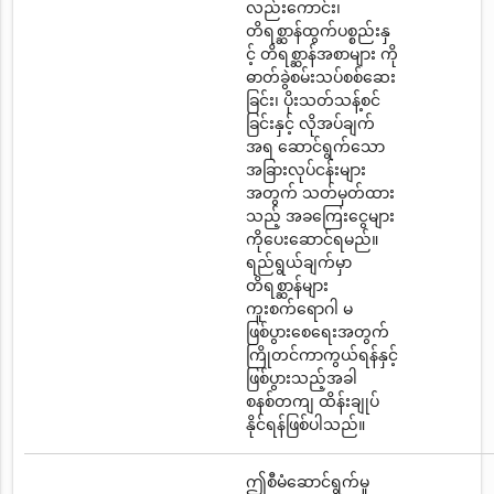
လည်းကောင်း၊
တိရစ္ဆာန်ထွက်ပစ္စည်းနှ
င့် တိရစ္ဆာန်အစာများ ကို
ဓာတ်ခွဲစမ်းသပ်စစ်ဆေး
ခြင်း၊ ပိုးသတ်သန့်စင်
ခြင်းနှင့် လိုအပ်ချက်
အရ ဆောင်ရွက်သော
အခြားလုပ်ငန်းများ
အတွက် သတ်မှတ်ထား
သည့် အခကြေးငွေများ
ကိုပေးဆောင်ရမည်။
ရည်ရွယ်ချက်မှာ
တိရစ္ဆာန်များ
ကူးစက်ရောဂါ မ
ဖြစ်ပွားစေရေးအတွက်
ကြိုတင်ကာကွယ်ရန်နှင့်
ဖြစ်ပွားသည့်အခါ
စနစ်တကျ ထိန်းချုပ်
နိုင်ရန်ဖြစ်ပါသည်။
ဤစီမံဆောင်ရွက်မှု