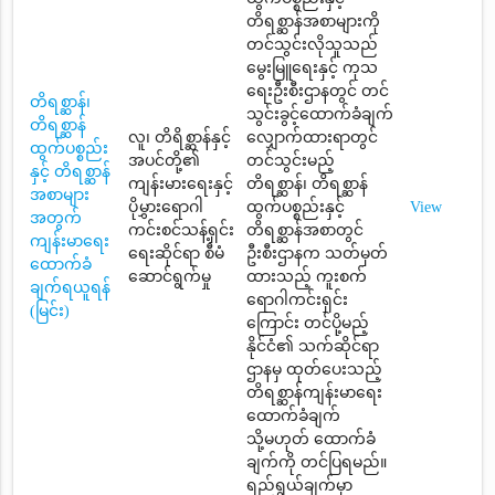
တိရစ္ဆာန်အစာများကို
တင်သွင်းလိုသူသည်
မွေးမြူရေးနှင့် ကုသ
ရေးဦးစီးဌာနတွင် တင်
တိရစ္ဆာန်၊
သွင်းခွင့်ထောက်ခံချက်
တိရစ္ဆာန်
လူ၊ တိရိစ္ဆာန်နှင့်
လျှောက်ထားရာတွင်
ထွက်ပစ္စည်း
အပင်တို့၏
တင်သွင်းမည့်
နှင့် တိရစ္ဆာန်
ကျန်းမားရေးနှင့်
တိရစ္ဆာန်၊ တိရစ္ဆာန်
အစာများ
ပိုမွှားရောဂါ
ထွက်ပစ္စည်းနှင့်
View
အတွက်
ကင်းစင်သန့်ရှင်း
တိရစ္ဆာန်အစာတွင်
ကျန်းမာရေး
ရေးဆိုင်ရာ စီမံ
ဦးစီးဌာနက သတ်မှတ်
ထောက်ခံ
ဆောင်ရွက်မှု
ထားသည့် ကူးစက်
ချက်ရယူရန်
ရောဂါကင်းရှင်း
(မြင်း)
ကြောင်း တင်ပို့မည့်
နိုင်ငံ၏ သက်ဆိုင်ရာ
ဌာနမှ ထုတ်ပေးသည့်
တိရစ္ဆာန်ကျန်းမာရေး
ထောက်ခံချက်
သို့မဟုတ် ထောက်ခံ
ချက်ကို တင်ပြရမည်။
ရည်ရွယ်ချက်မှာ