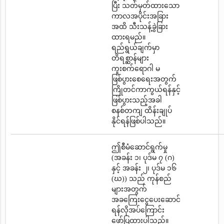
ပြီး သတ်မှတ်ထားသော
ကာလအပိုင်းအခြား
အထိ သီးသန့်ခွဲခြား
ထားရမည်။
ရည်ရွယ်ချက်မှာ
တိရစ္ဆာန်များ
ကူးစက်ရောဂါ မ
ဖြစ်ပွားစေရေးအတွက်
ကြိုတင်ကာကွယ်ရန်နှင့်
ဖြစ်ပွားသည့်အခါ
စနစ်တကျ ထိန်းချုပ်
နိုင်ရန်ဖြစ်ပါသည်။
ဤစီမံဆောင်ရွက်မှု
(အခန်း ၁၊ ပုဒ်မ ၇ (ဂ)
နှင့် အခန်း ၂၊ ပုဒ်မ ၁၆
(ဃ)) သည် ကုန်စည်
များအတွက်
အခကြေးငွေပေးဆောင်
ရန်လိုအပ်ကြောင်း
ဖော်ပြထားပါသည်။