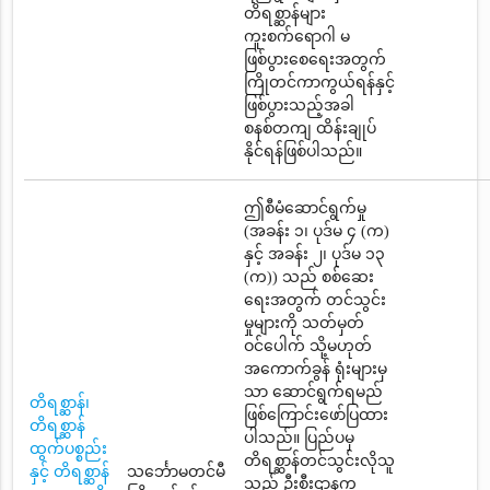
တိရစ္ဆာန်များ
ကူးစက်ရောဂါ မ
ဖြစ်ပွားစေရေးအတွက်
ကြိုတင်ကာကွယ်ရန်နှင့်
ဖြစ်ပွားသည့်အခါ
စနစ်တကျ ထိန်းချုပ်
နိုင်ရန်ဖြစ်ပါသည်။
ဤစီမံဆောင်ရွက်မှု
(အခန်း ၁၊ ပုဒ်မ ၄ (က)
နှင့် အခန်း ၂၊ ပုဒ်မ ၁၃
(က)) သည် စစ်ဆေး
ရေးအတွက် တင်သွင်း
မှုများကို သတ်မှတ်
ဝင်ပေါက် သို့မဟုတ်
အကောက်ခွန် ရုံးများမှ
သာ ဆောင်ရွက်ရမည်
တိရစ္ဆာန်၊
ဖြစ်ကြောင်းဖော်ပြထား
တိရစ္ဆာန်
ပါသည်။ ပြည်ပမှ
ထွက်ပစ္စည်း
တိရစ္ဆာန်တင်သွင်းလိုသူ
နှင့် တိရစ္ဆာန်
သင်္ဘောမတင်မီ
သည် ဦးစီးဌာနက