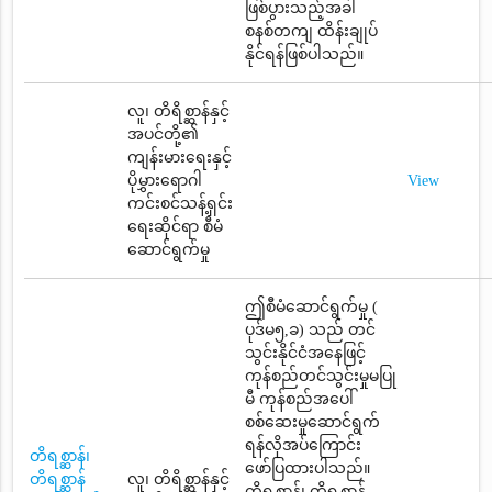
ဖြစ်ပွားသည့်အခါ
စနစ်တကျ ထိန်းချုပ်
နိုင်ရန်ဖြစ်ပါသည်။
လူ၊ တိရိစ္ဆာန်နှင့်
အပင်တို့၏
ကျန်းမားရေးနှင့်
ပိုမွှားရောဂါ
View
ကင်းစင်သန့်ရှင်း
ရေးဆိုင်ရာ စီမံ
ဆောင်ရွက်မှု
ဤစီမံဆောင်ရွက်မှု (
ပုဒ်မ၅,ခ) သည် တင်
သွင်းနိုင်ငံအနေဖြင့်
ကုန်စည်တင်သွင်းမှုမပြု
မီ ကုန်စည်အပေါ်
စစ်ဆေးမှုဆောင်ရွက်
ရန်လိုအပ်ကြောင်း
တိရစ္ဆာန်၊
ဖော်ပြထားပါသည်။
တိရစ္ဆာန်
လူ၊ တိရိစ္ဆာန်နှင့်
တိရစ္ဆာန်၊ တိရစ္ဆာန်