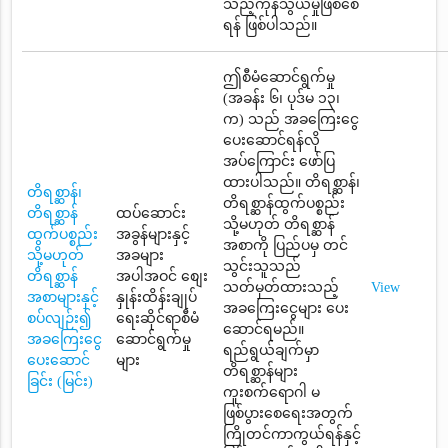
သည့်ကုန်သွယ်မှုဖြစ်စေ
ရန် ဖြစ်ပါသည်။
ဤစီမံဆောင်ရွက်မှု
(အခန်း ၆၊ ပုဒ်မ ၁၃၊
က) သည် အခကြေးငွေ
ပေးဆောင်ရန်လို
အပ်ကြောင်း ဖော်ပြ
ထားပါသည်။ တိရစ္ဆာန်၊
တိရစ္ဆာန်၊
တိရစ္ဆာန်ထွက်ပစ္စည်း
တိရစ္ဆာန်
ထပ်ဆောင်း
သို့မဟုတ် တိရစ္ဆာန်
ထွက်ပစ္စည်း
အခွန်များနှင့်
အစာကို ပြည်ပမှ တင်
သို့မဟုတ်
အခများ
သွင်းသူသည်
တိရစ္ဆာန်
အပါအဝင် စျေး
သတ်မှတ်ထားသည့်
View
အစာများနှင့်
နှုန်းထိန်းချုပ်
အခကြေးငွေများ ပေး
စပ်လျဉ်း၍
ရေးဆိုင်ရာစီမံ
ဆောင်ရမည်။
အခကြေးငွေ
ဆောင်ရွက်မှု
ရည်ရွယ်ချက်မှာ
ပေးဆောင်
များ
တိရစ္ဆာန်များ
ခြင်း (မြင်း)
ကူးစက်ရောဂါ မ
ဖြစ်ပွားစေရေးအတွက်
ကြိုတင်ကာကွယ်ရန်နှင့်