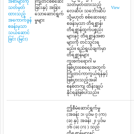
အစာများကို
ကြိုတင်စစ်ဆေး
သတ်မှတ်ထားသည့်
သတ်မှတ်
ခြင်းနှင့် အခြား
View
လေဆိပ်၊ သင်္ဘောဆိပ်
ထားသည့်
သောဆောင်ရွက်
သို့မဟုတ် စစ်ဆေးရေး
အကောက်ခွန်
မှုများ
စခန်းမှသာ တိရစ္ဆာန်၊
စခန်းမှသာ
တိရစ္ဆာန်ထွက်ပစ္စည်း
သယ်ဆောင်
များနှင့် တိရစ္ဆာန်အစာ
ခြင်း (မြင်း)
များကို တင်သွင်းရ
မည်။ ရည်ရွယ်ချက်မှာ
တိရစ္ဆာန်များ
ကူးစက်ရောဂါ မ
ဖြစ်ပွားစေရေးအတွက်
ကြိုတင်ကာကွယ်ရန်နှင့်
ဖြစ်ပွားသည့်အခါ
စနစ်တကျ ထိန်းချုပ်
နိုင်ရန်ဖြစ်ပါသည်။
ဤစီမံဆောင်ရွက်မှု
(အခန်း ၁၊ ပုဒ်မ ၇ (က)
(ခ) နှင့် အခန်း ၂၊ ပုဒ်မ
၁၆ (ခ) (ဂ) ) သည်
တိရစ္ဆာန်များနှင့်