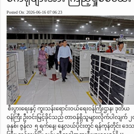
Posted On: 2026-06-16 07:06:23
စီးပွားရေးနှင့် ကူးသန်းရောင်းဝယ်ရေးဝန်ကြီးဌာန၊ ဒုတိယ
ဝန်ကြီး ဦးဝင်းမြင့်ခိုင်သည် တာဝန်ရှိသူများလိုက်ပါလျက် 
ခုနှစ်၊ ဇွန်လ ၅ ရက်နေ့၊ နေ့လယ်ပိုင်းတွင် ရန်ကုန်တိုင်း ဒေ