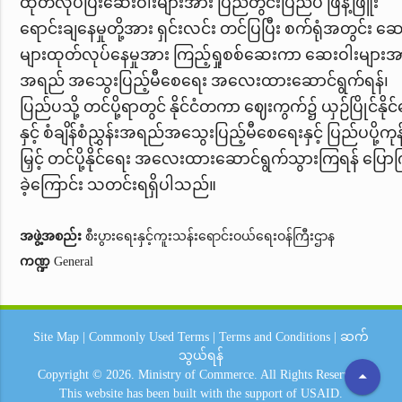
ထုတ်လုပ်ပြီးဆေးဝါးများအား ပြည်တွင်းပြည်ပ ဖြန့်ဖြူး
ရောင်းချနေမှုတို့အား ရှင်းလင်း တင်ပြပြီး စက်ရုံအတွင်း ဆ
များထုတ်လုပ်နေမှုအား ကြည့်ရှုစစ်ဆေးကာ ဆေးဝါးများအ
အရည် အသွေးပြည့်မီစေရေး အလေးထားဆောင်ရွက်ရန်၊
ပြည်ပသို့ တင်ပို့ရာတွင် နိုင်ငံတကာ ဈေးကွက်၌ ယှဉ်ပြိုင်နိုင
နှင့် စံချိန်စံညွှန်းအရည်အသွေးပြည့်မီစေရေး
နှင့် ပြည်ပပို့ကုန
မြှင့် တင်ပို့နိုင်ရေး
အလေးထားဆောင်ရွက်သွားကြရန် ပြောက
ခဲ့ကြောင်း သတင်းရရှိပါသည်။
အဖွဲ့အစည်း
စီးပွားရေးနှင့်ကူးသန်းရောင်းဝယ်ရေးဝန်ကြီးဌာန
ကဏ္ဍ
General
Site Map
|
Commonly Used Terms
|
Terms and Conditions
|
ဆက်
သွယ်ရန်
arrow_drop_up
Copyright © 2026.
Ministry of Commerce.
All Rights Reserved.
This website has been built with the support of
USAID.