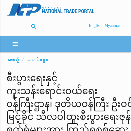
search
|
English
Myanmar
menu
အစသို့
သတင်းများ
စီးပွားရေးနှင့်
ကူးသန်းရောင်းဝယ်ရေး
ဝန်ကြီးဌာန၊ ဒုတိယဝန်ကြီး ဦးဝင
မြင့်ခိုင် သီလဝါထူးစီးပွားရေးဇုန်ရ
စက်ရုံများအား ကြည့်ရှုစစ်ဆေး