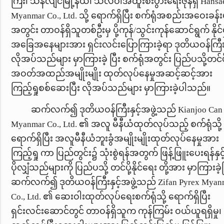
ကြီး၊ သန်လျင်မြို့နယ်၊ သီလဝါအထူးစီးပွားရေးဇုန်ရှိ
Hansa
Myanmar Co., Ltd.
သို့ ရောက်ရှိပြီး စက်ရုံအစည်းအဝေးခန်
အတွင်း တာဝန်ရှိသူတစ်ဦးမှ ပို့ကုန်/သွင်းကုန်ဆောင်ရွက် နိုင်မ
အခြေအနေများအား ရှင်းလင်းပြောကြားခဲ့ရာ ဒုတိယဝန်ကြီး
လိုအပ်သည်များ မှာကြားခဲ့ ပြီး စက်ရုံအတွင်း ပြည်ပသို့တင်ပိ
အဝတ်အထည်အမျိုးမျိုး ထုတ်လုပ်နေမှုအဆင့်ဆင့်အား
ကြည့်ရှုစစ်ဆေးပြီး လိုအပ်သည်များ မှာကြားခဲ့ပါသည်။
ဆက်လက်၍ ဒုတိယဝန်ကြီးနှင့်အဖွဲ့သည်
Kianjoo Can
Myanmar Co., Ltd.
၏ အလူ မီနီယံထုတ်လုပ်သည့် စက်ရုံသို့
ရောက်ရှိပြီး အလူမီနီယံဘူးခွံအမျိုးမျိုးထုတ်လုပ်နေမှုအား
ကြည့်ရှု ကာ ပြည်တွင်း၌ သုံးစွဲရန်အတွက် ဖြန့်ဖြူးပေးရန်နှင့
ပိုလျှံသည်များကို ပြည်ပသို့ တင်ပို့နိုင်ရေး တို့အား မှာကြားခဲ့ပ
ဆက်လက်၍ ဒုတိယဝန်ကြီးနှင့်အဖွဲ့သည်
Zifan Pyrex Myan
Co., Ltd.
၏ ဆေးဝါးထုတ်လုပ်ရေးစက်ရုံသို့ ရောက်ရှိပြီး
ရှင်းလင်းဆောင်တွင် တာဝန်ရှိသူက ကုန်ကြမ်း ဝယ်ယူရရှိမှု၊