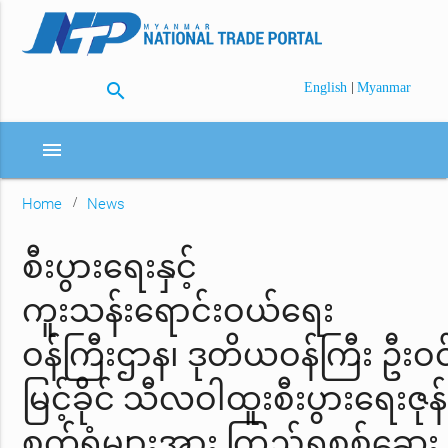
search
|
English
Myanmar
menu
Home
News
စီးပွားရေးနှင့်
ကူးသန်းရောင်းဝယ်ရေး
ဝန်ကြီးဌာန၊ ဒုတိယဝန်ကြီး ဦးဝင
မြင့်ခိုင် သီလဝါထူးစီးပွားရေးဇုန်ရ
စက်ရုံများအား ကြည့်ရှုစစ်ဆေး