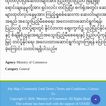
ထုတ်လုပ်ပြီးဆေးဝါးများအား ပြည်တွင်းပြည်ပ ဖြန့်ဖြူး
ရောင်းချနေမှုတို့အား ရှင်းလင်း တင်ပြပြီး စက်ရုံအတွင်း ဆ
များထုတ်လုပ်နေမှုအား ကြည့်ရှုစစ်ဆေးကာ ဆေးဝါးများအ
အရည် အသွေးပြည့်မီစေရေး အလေးထားဆောင်ရွက်ရန်၊
ပြည်ပသို့ တင်ပို့ရာတွင် နိုင်ငံတကာ ဈေးကွက်၌ ယှဉ်ပြိုင်နိုင
နှင့် စံချိန်စံညွှန်းအရည်အသွေးပြည့်မီစေရေး
နှင့် ပြည်ပပို့ကုန
မြှင့် တင်ပို့နိုင်ရေး
အလေးထားဆောင်ရွက်သွားကြရန် ပြောက
ခဲ့ကြောင်း သတင်းရရှိပါသည်။
Agency
Ministry of Commerce
Category
General
Site Map
|
Commonly Used Terms
|
Terms and Conditions
|
Contact
Us
arrow_drop_up
Copyright © 2026.
Ministry of Commerce.
All Rights Reserved.
This website has been built with the support of
USAID.