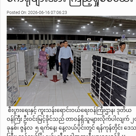
Posted On: 2026-06-16 07:06:23
စီးပွားရေးနှင့် ကူးသန်းရောင်းဝယ်ရေးဝန်ကြီးဌာန၊ ဒုတိယ
ဝန်ကြီး ဦးဝင်းမြင့်ခိုင်သည် တာဝန်ရှိသူများလိုက်ပါလျက် 
ခုနှစ်၊ ဇွန်လ ၅ ရက်နေ့၊ နေ့လယ်ပိုင်းတွင် ရန်ကုန်တိုင်း ဒေ