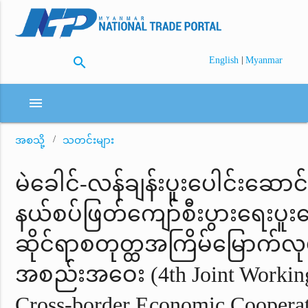
search
|
English
Myanmar
menu
အစသို့
သတင်းများ
မဲခေါင်-လန်ချန်းပူးပေါင်းဆောင်
နယ်စပ်ဖြတ်ကျော်စီးပွားရေးပူးပ
ဆိုင်ရာစတုတ္ထအ​ကြိမ်မြောက်လုပ်
အစည်းအဝေး (4th Joint Working
Cross-border Economic Coopera