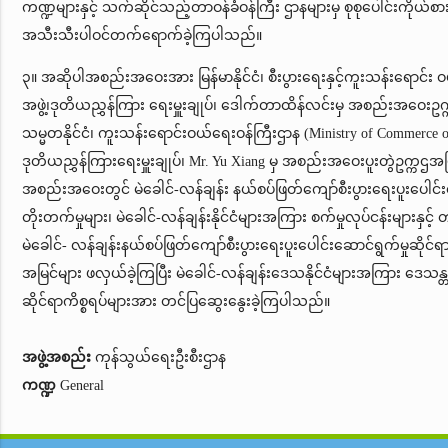
ကဏ္ဍများနှင့် သက်ဆိုင်သည့်တာဝန်ခံဝန်ကြီး ဌာနများမှ စုစုပေါင်းကိုယ်စ
အသီးသီးပါဝင်တက်ရောက်ခဲ့ကြပါသည်။
၃။ အဆိုပါအစည်းအဝေးအား မြန်မာနိုင်ငံ၊ စီးပွားရေးနှင့်ကူးသန်းရောင်း ဝယ
အဖွဲ့၊ဒုတိယညွှန်ကြား ရေးမှူးချုပ်၊ ဒေါက်တာထိန်လင်းမှ အစည်းအဝေးဥ
သမ္မတနိုင်ငံ၊ ကူးသန်းရောင်းဝယ်ရေးဝန်ကြီးဌာန (Ministry of Commerce 
ဒုတိယညွှန်ကြားရေးမှူးချုပ်၊ Mr. Yu Xiang မှ အစည်းအဝေးပူးတွဲဥက္ကဌအ
အစည်းအဝေးတွင် မဲခေါင်-လန်ချန်း နယ်စပ်ဖြတ်ကျော်စီးပွားရေးပူးပေါင်းဆေ
တိုးတက်မှုများ၊ မဲခေါင်-လန်ချန်းနိုင်ငံများအကြား စက်မှုလုပ်ငန်းများနှင့် 
မဲခေါင်- လန်ချန်းနယ်စပ်ဖြတ်ကျော်စီးပွားရေးပူးပေါင်းဆောင်ရွက်မှုဆိုင်
အမြင်များ ဖလှယ်ခဲ့ကြပြီး မဲခေါင်-လန်ချန်းဒေသနိုင်ငံများအကြား ဒေသန္
ဆိုင်ရာကိစ္စရပ်များအား တင်ပြဆွေးနွေးခဲ့ကြပါသည်။
အဖွဲ့အစည်း
ကုန်သွယ်ရေးဦးစီးဌာန
ကဏ္ဍ
General