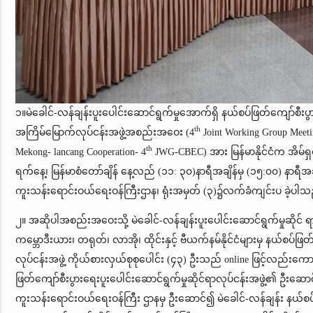
၁။မဲခေါင်-လန်ချန်းပူးပေါင်းဆောင်ရွက်မှုအောက်ရှိ နယ်စပ်ဖြတ်ကျော်စီးပွ
th
အကြိမ်မြောက်လုပ်ငန်းအဖွဲ့အစည်းအဝေး (4
Joint Working Group Meeti
th
Mekong- lancang Cooperation- 4
JWG-CBEC) အား မြန်မာနိုင်ငံက အိမ်ရ
ရက်နေ့၊ မြန်မာစံတော်ချိန် နေ့လည် (၁၁: ၃၀)နာရီအချိန်မှ (၁၅:၀၀) နာရီအချိ
ကူးသန်းရောင်းဝယ်ရေးဝန်ကြီးဌာန၊ ရုံးအမှတ် (၃)၌လက်ခံကျင်းပ ခဲ့ပါသ
၂။ အဆိုပါအစည်းအဝေးသို့ မဲခေါင်-လန်ချန်းပူးပေါင်းဆောင်ရွက်မှုဆိုင် ရာအ
ကမ္ဘောဒီးယား၊ တရုတ်၊ လာအို၊ ထိုင်းနှင့် ဗီယက်နမ်နိုင်ငံများမှ နယ်စပ်ဖြတ
လုပ်ငန်းအဖွဲ့ ကိုယ်စားလှယ်စုစုပေါင်း (၄၃) ဦးသည် online ဖြင့်လည်းကောင်
ဖြတ်ကျော်စီးပွားရေးပူးပေါင်းဆောင်ရွက်မှုဆိုင်ရာလုပ်ငန်းအဖွဲ့၏ ဦးဆောင်
ကူးသန်းရောင်းဝယ်ရေးဝန်ကြီး ဌာနမှ ဦးဆောင်၍ မဲခေါင်-လန်ချန်း နယ်စပ