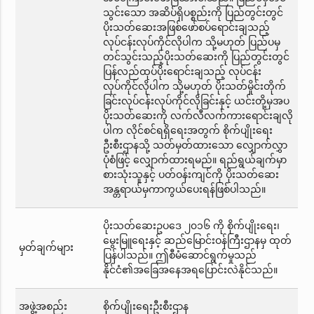
သွင်းသော အဆိပ်ရှိပစ္စည်းကို ပြည်တွင်းတွင်
ပိုးသတ်ဆေးအဖြစ်ဖော်စပ်ရောင်းချသည့်
လုပ်ငန်းလုပ်ကိုင်လိုပါက သို့မဟုတ် ပြည်ပမှ
တင်သွင်းသည့်ပိုးသတ်ဆေးကို ပြည်တွင်းတွင်
ပြန်လည်ထုပ်ပိုးရောင်းချသည့် လုပ်ငန်း
လုပ်ကိုင်လိုပါက သို့မဟုတ် ပိုးသတ်မှိုင်းတိုက်
ခြင်းလုပ်ငန်းလုပ်ကိုင်လိုခြင်းနှင့် ယင်းတို့မှအပ
ပိုးသတ်ဆေးကို လက်လီလက်ကားရောင်းချလို
ပါက လိုင်စင်ရရှိရေးအတွက် စိုက်ပျိုးရေး
ဦးစီးဌာနသို့ သတ်မှတ်ထားသော လျှောက်လွှာ
ပုံစံဖြင့် လျှောက်ထားရမည်။ ရည်ရွယ်ချက်မှာ
စားသုံးသူနှင့် ပတ်ဝန်းကျင်ကို ပိုးသတ်ဆေး
အန္တရာယ်မှကာကွယ်ပေးရန်ဖြစ်ပါသည်။
ပိုးသတ်ဆေးဥပဒေ ၂၀၁၆ ကို စိုက်ပျိုးရေး၊
မွေးမြူရေးနှင့် ဆည်မြောင်းဝန်ကြီးဌာနမှ ထုတ်
မှတ်ချက်များ
ပြန်ပါသည်။ ဤစီမံဆောင်ရွက်မှုသည်
နိုင်ငံ၏အခြေအနေအရပြောင်းလဲနိုင်သည်။
အဖွဲ့အစည်း
စိုက်ပျိုးရေးဦးစီးဌာန