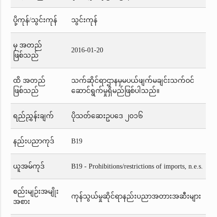
ပို့ကုန်/သွင်းကုန်
သွင်းကုန်
မှ အတည်
2016-01-20
ဖြစ်သည်
ထိ အတည်
သက်ဆိုင်ရာဌာနမှမပယ်ဖျက်မချင်းသက်ဝင်
ဖြစ်သည်
ဆောင်ရွက်မှုရှိမည်ဖြစ်ပါသည်။
ရည်ညွှန်းချက်
ပိုသတ်ဆေးဥပဒေ ၂၀၁၆
နည်းပညာကုဒ်
B19
ယူအမ်ကုဒ်
B19 - Prohibitions/restrictions of imports, n.e.s.
စည်းမျဉ်းအမျိုး
ကုန်သွယ်မှုဆိုင်ရာနည်းပညာအတားအဆီးများ
အစား