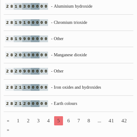
2
8
1
8
3
0
0
0
0
0
- Aluminium hydroxide
2
8
1
9
1
0
0
0
0
0
- Chromium trioxide
2
8
1
9
9
0
0
0
0
0
- Other
2
8
2
0
1
0
0
0
0
0
- Manganese dioxide
2
8
2
0
9
0
0
0
0
0
- Other
2
8
2
1
1
0
0
0
0
0
- Iron oxides and hydroxides
2
8
2
1
2
0
0
0
0
0
- Earth colours
«
1
2
3
4
5
6
7
8
...
41
42
»