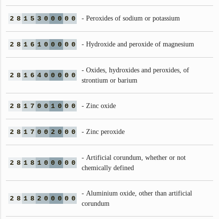
2
8
1
5
3
0
0
0
0
0
- Peroxides of sodium or potassium
2
8
1
6
1
0
0
0
0
0
- Hydroxide and peroxide of magnesium
- Oxides, hydroxides and peroxides, of
2
8
1
6
4
0
0
0
0
0
strontium or barium
2
8
1
7
0
0
1
0
0
0
- Zinc oxide
2
8
1
7
0
0
2
0
0
0
- Zinc peroxide
- Artificial corundum, whether or not
2
8
1
8
1
0
0
0
0
0
chemically defined
- Aluminium oxide, other than artificial
2
8
1
8
2
0
0
0
0
0
corundum