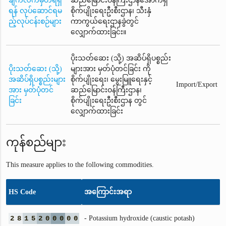
ချက်လက်မှတ်ရရှိ
ဆည်မြောင်းဝန်ကြီးဌာနအောက်ရှိ
ရန် လုပ်ဆောင်ရမ
စိုက်ပျိုးရေးဦးစီးဌာန၊ သီးနှံ
ည့်လုပ်ငန်းစဉ်များ
ကာကွယ်ရေးဌာနခွဲတွင်
လျှောက်ထားခြင်း။
ပိုးသတ်ဆေး (သို့) အဆိပ်ရှိပစ္စည်း
ပိုးသတ်ဆေး (သို့)
များအား မှတ်ပုံတင်ခြင်း ကို
အဆိပ်ရှိပစ္စည်းများ
စိုက်ပျိုးရေး၊ မွေးမြူရေးနှင့်
Import/Export
အား မှတ်ပုံတင်
ဆည်မြောင်းဝန်ကြီးဌာန၊
ခြင်း
စိုက်ပျိုးရေးဦးစီးဌာန တွင်
လျှောက်ထားခြင်း
ကုန်စည်များ
This measure applies to the following commodities.
HS Code
အကြောင်းအရာ
2
8
1
5
2
0
0
0
0
0
- Potassium hydroxide (caustic potash)