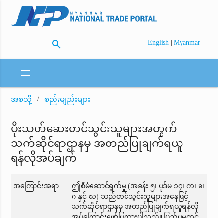
search
|
English
Myanmar
menu
အစသို့
စည်းမျည်းများ
ပိုးသတ်ဆေးတင်သွင်းသူများအတွက်
သက်ဆိုင်ရာဌာနမှ အတည်ပြုချက်ရယူ
ရန်လိုအပ်ချက်
အကြောင်းအရာ
ဤစီမံဆောင်ရွက်မှု (အခန်း ၅၊ ပုဒ်မ ၁၇၊ က၊ ခ၊
ဂ နှင့် ဃ) သည်တင်သွင်းသူများအနေဖြင့်
သက်ဆိုင်ရာဌာနမှ အတည်ပြုချက်ရယူရန်လို
အပ်ကြောင်းဖော်ပြထားပါသည်။ ပြည်ပမှတင်