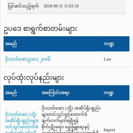
ပြင်ဆင်သည့်ရက်
2018-09-11 11:03:10
ဥပဒေ စာရွက်စာတမ်းများ
အမည်
ကဏ္ဍ
ပိုးသတ်ဆေးဥပဒေ ၂၀၁၆
Law
လုပ်ထုံးလုပ်နည်းများ
အမည်
အကြောင်းအရာ
ကဏ္ဍ
ပိုးသတ်ဆေး (သို့) အဆိပ်ရှိပစ္စည်း
ပိုးသတ်ဆေး (သို့)
များတင်သွင်းခွင့်ထောက်ခံ
အဆိပ်ရှိပစ္စည်းများ
ချက်လက်မှတ်ရရှိရန်
တင်သွင်းထောက်ခံ
စိုက်ပျိုးရေး၊ မွေးမြူရေးနှင့်
Import