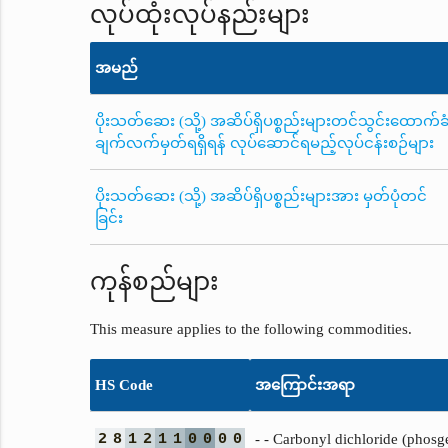
လုပ်ထုံးလုပ်နည်းများ
အမည်
ပိုးသတ်ဆေး (သို့) အဆိပ်ရှိပစ္စည်းများတင်သွင်းထောက်ခ
ချက်လက်မှတ်ရရှိရန် လုပ်ဆောင်ရမည့်လုပ်ငန်းစဉ်များ
ပိုးသတ်ဆေး (သို့) အဆိပ်ရှိပစ္စည်းများအား မှတ်ပုံတင်
ခြင်း
ကုန်စည်များ
This measure applies to the following commodities.
HS Code
အကြောင်းအရာ
2
8
1
2
1
1
0
0
0
0
- - Carbonyl dichloride (phosg