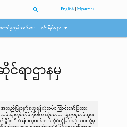
search
|
English
Myanmar
arrow_drop_down
ဆောင်မှုကုန်သွယ်ရေး
ရင်းမြစ်များ
ုင်ရာဌာနမှ
နမှ အတည်ပြုချက်ရယူရန်လိုအပ်ကြောင်းဖော်ပြထား
ုပ်ငန်းလုပ်ကိုင်လိုပါက သို့မဟုတ် ပြည်ပမှတင်သွင်း
်းတိုက်ခြင်းလုပ်ငန်းလုပ်ကိုင်လိုခြင်းနှင့် ယင်းတို့မှ