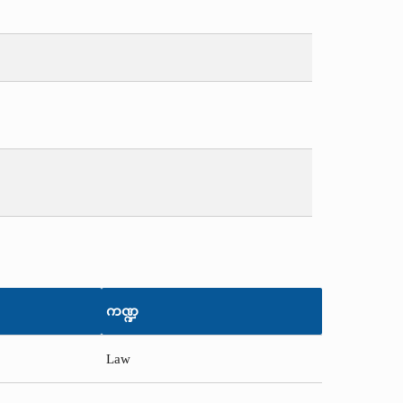
ကဏ္ဍ
Law