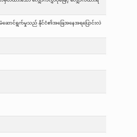
်မှတ်ထားသော လျှောက်လွှာပုံစံဖြင့် လျှောက်ထားရ
ဤစီမံဆောင်ရွက်မှုသည် နိုင်ငံ၏အခြေအနေအရပြောင်းလဲ