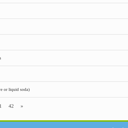
n
ye or liquid soda)
1
42
»