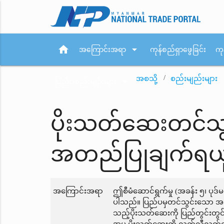
home
arrow_drop_down
အကြောင်းအရာ
ကုန်စည်ရှာဖွေခြင်း
ကု
အစသို့
စည်းမျည်းများ
arrow_drop_down
ပြည်ပစည်းမျဉ်းများ
ပိုးသတ်ဆေးတင်သွ
အတည်ပြုချက်ရယူ
အကြောင်းအရာ
ဤစီမံဆောင်ရွက်မှု (အခန်း ၅၊ ပု
ပါသည်။ ပြည်ပမှတင်သွင်းသော အဆိပ်
သည့်ပိုးသတ်ဆေးကို ပြည်တွင်းတွင်ပြန