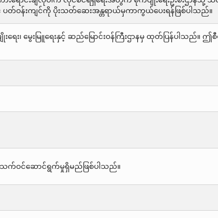
ာင်းချလိုပါက လိုင်စင်ရရှိရေးအတွက် စိုက်ပျိုးရေးဦးစီးဌာနသို့ သတ
င့် ပတ်ဝန်းကျင်ကို ပိုးသတ်ဆေးအန္တရာယ်မှကာကွယ်ပေးရန်ဖြစ်ပါသည်။
ိုးရေး၊ မွေးမြူရေးနှင့် ဆည်မြောင်းဝန်ကြီးဌာနမှ ထုတ်ပြန်ပါသည်။ 
သက်ဝင်ဆောင်ရွက်မှုရှိမည်ဖြစ်ပါသည်။