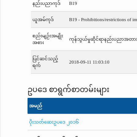
နည်းပညာကုဒ်
B19
ယူအမ်ကုဒ်
B19 - Prohibitions/restrictions of im
စည်းမျဉ်းအမျိုး
ကုန်သွယ်မှုဆိုင်ရာနည်းပညာအတာ
အစား
ပြင်ဆင်သည့်
2018-09-11 11:03:10
ရက်
ဥပဒေ စာရွက်စာတမ်းများ
အမည်
ပိုးသတ်ဆေးဥပဒေ ၂၀၁၆