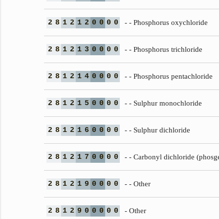
2
8
1
2
1
2
0
0
0
0
- - Phosphorus oxychloride
2
8
1
2
1
3
0
0
0
0
- - Phosphorus trichloride
2
8
1
2
1
4
0
0
0
0
- - Phosphorus pentachloride
2
8
1
2
1
5
0
0
0
0
- - Sulphur monochloride
2
8
1
2
1
6
0
0
0
0
- - Sulphur dichloride
2
8
1
2
1
7
0
0
0
0
- - Carbonyl dichloride (phosg
2
8
1
2
1
9
0
0
0
0
- - Other
2
8
1
2
9
0
0
0
0
0
- Other