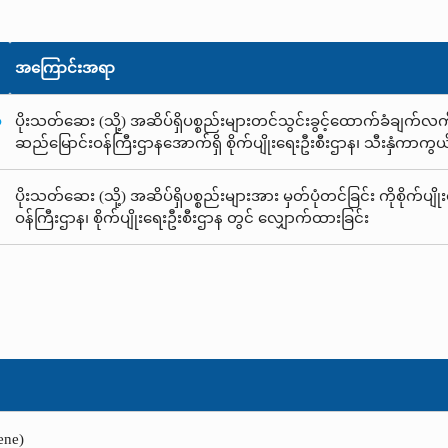
အကြောင်းအရာ
ံ
ပိုးသတ်ဆေး (သို့) အဆိပ်ရှိပစ္စည်းများတင်သွင်းခွင့်ထောက်ခံချက်လက်မှတ
ဆည်မြောင်းဝန်ကြီးဌာနအောက်ရှိ စိုက်ပျိုးရေးဦးစီးဌာန၊ သီးနှံကာကွ
ပိုးသတ်ဆေး (သို့) အဆိပ်ရှိပစ္စည်းများအား မှတ်ပုံတင်ခြင်း ကိုစိုက်ပျို
ဝန်ကြီးဌာန၊ စိုက်ပျိုးရေးဦးစီးဌာန တွင် လျှောက်ထားခြင်း
ene)