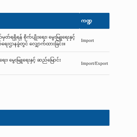
ကဏ္ဍ
်ရရှိရန် စိုက်ပျိုးရေး၊ မွေးမြူရေးနှင့်
Import
ယ်ရေးဌာနခွဲတွင် လျှောက်ထားခြင်း။
းရေး၊ မွေးမြူရေးနှင့် ဆည်မြောင်း
Import/Export