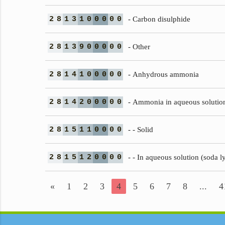
2
8
1
3
1
0
0
0
0
0
- Carbon disulphide
2
8
1
3
9
0
0
0
0
0
- Other
2
8
1
4
1
0
0
0
0
0
- Anhydrous ammonia
2
8
1
4
2
0
0
0
0
0
- Ammonia in aqueous solutio
2
8
1
5
1
1
0
0
0
0
- - Solid
2
8
1
5
1
2
0
0
0
0
- - In aqueous solution (soda l
«
1
2
3
4
5
6
7
8
...
4