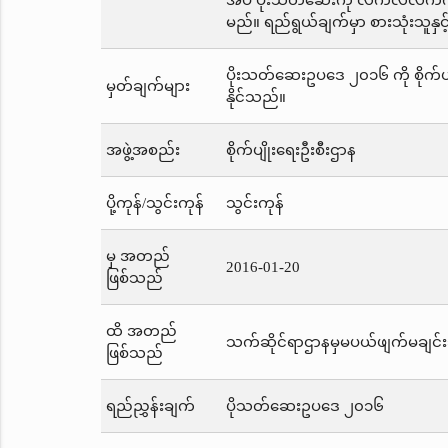
အပ ပိုးသတ်ဆေးကို လက်လီလက်ကားရေ
မည်။ ရည်ရွယ်ချက်မှာ စားသုံးသူနှ
ပိုးသတ်ဆေးဥပဒေ ၂၀၁၆ ကို စိုက်ပျ
မှတ်ချက်များ
နိုင်သည်။
အဖွဲ့အစည်း
စိုက်ပျိုးရေးဦးစီးဌာန
ပို့ကုန်/သွင်းကုန်
သွင်းကုန်
မှ အတည်
2016-01-20
ဖြစ်သည်
ထိ အတည်
သက်ဆိုင်ရာဌာနမှမပယ်ဖျက်မချင်း
ဖြစ်သည်
ရည်ညွှန်းချက်
ပိုသတ်ဆေးဥပဒေ ၂၀၁၆