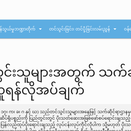
arrow_drop_down
arrow_drop_down
န်သွယ်မှုဘဏ္ဍာတိုက်
တင်သွင်းခြင်း၊ တင်ပို့ခြင်းလမ်းညွှန်
ဝန်
င်းသူများအတွက် သက်ဆိ
ရန်လိုအပ်ချက်
ဒ်မ ၁၇၊ က၊ ခ၊ ဂ နှင့် ဃ) သည်တင်သွင်းသူများအနေဖြင့် သက်ဆိုင်ရာဌာ
ရှိပစ္စည်းကို ပြည်တွင်းတွင် ပိုးသတ်ဆေးအဖြစ်ဖော်စပ်ရောင်းချသည့် လ
်လည်ထုပ်ပိုးရောင်းချသည့် လုပ်ငန်းလုပ်ကိုင်လိုပါက သို့မဟုတ် ပိုးသတ်မှိုင