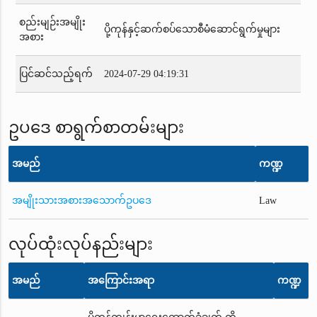
စည်းမျဉ်းအမျိုး
ပို့ကုန်နှင့်ဆက်စပ်သောစီမံဆောင်ရွက်မှုများ
အစား
ပြင်ဆင်သည့်ရက်
2024-07-29 04:19:31
ဥပဒေ စာရွက်စာတမ်းများ
အမည်
ကဏ္ဍ
အမျိုးသားအစားအသောက်ဥပဒေ
Law
လုပ်ထုံးလုပ်နည်းများ
အမည်
အကြောင်းအရာ
ကဏ္ဍ