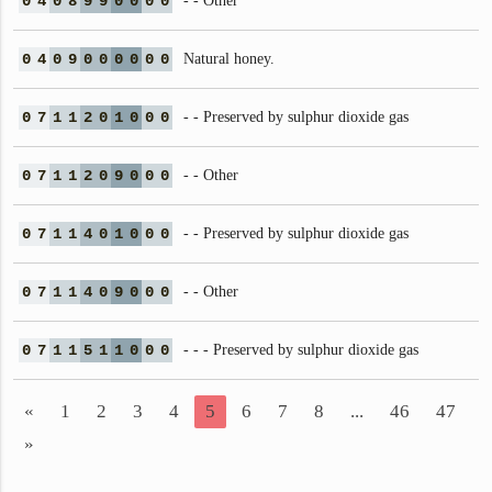
0
4
0
8
9
9
0
0
0
0
- - Other
0
4
0
9
0
0
0
0
0
0
Natural honey.
0
7
1
1
2
0
1
0
0
0
- - Preserved by sulphur dioxide gas
0
7
1
1
2
0
9
0
0
0
- - Other
0
7
1
1
4
0
1
0
0
0
- - Preserved by sulphur dioxide gas
0
7
1
1
4
0
9
0
0
0
- - Other
0
7
1
1
5
1
1
0
0
0
- - - Preserved by sulphur dioxide gas
«
1
2
3
4
5
6
7
8
...
46
47
»