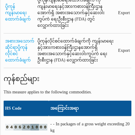
ပို့ကုန်ကျန်းမာရေးထောက်ခံချက် ကို
ပို့ကုန်
ကျန်းမာရေးနှင့်အားကစားဝန်ကြီးဌာန
ကျန်းမာရေး
အောက်ရှိ အစားအသောက်နှင့်ဆေးဝါး
Export
ထောက်ခံချက်
ကွပ်ကဲ ရေးဦးစီးဌာန (FDA) တွင်
လျှောက်ထားခြင်း
အစားအသောက်
ပို့ကုန်လိုင်စင်ထောက်ခံချက်ကို ကျန်းမာရေး
ဆိုင်ရာပို့ကုန်
နှင့်အားကစားဝန်ကြီးဌာနအောက်ရှိ
Export
လိုင်စင်
အစားအသောက်နှင့်ဆေးဝါးကွပ်ကဲ ရေး
ထောက်ခံချက်
ဦးစီးဌာန (FDA) လျှောက်ထားခြင်း
ကုန်စည်များ
This measure applies to the following commodities.
HS Code
အကြောင်းအရာ
- - In packages of a gross weight exceeding 20
0
4
0
6
2
0
1
0
0
0
kg