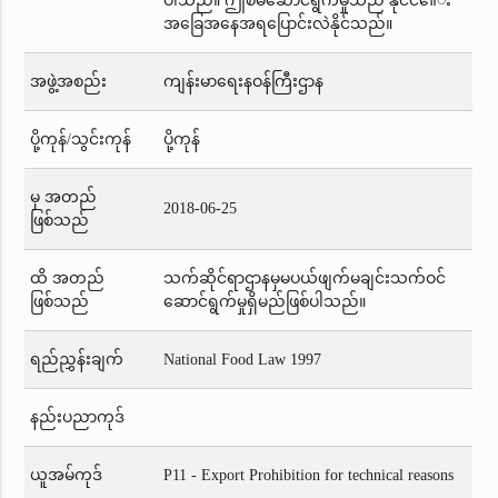
ပါသည်။ ဤစီမံဆောင်ရွက်မှုသည် နိုင်ငံ၏း
အခြေအနေအရပြောင်းလဲနိုင်သည်။
အဖွဲ့အစည်း
ကျန်းမာရေးနဝန်ကြီးဌာန
ပို့ကုန်/သွင်းကုန်
ပို့ကုန်
မှ အတည်
2018-06-25
ဖြစ်သည်
ထိ အတည်
သက်ဆိုင်ရာဌာနမှမပယ်ဖျက်မချင်းသက်ဝင်
ဖြစ်သည်
ဆောင်ရွက်မှုရှိမည်ဖြစ်ပါသည်။
ရည်ညွှန်းချက်
National Food Law 1997
နည်းပညာကုဒ်
ယူအမ်ကုဒ်
P11 - Export Prohibition for technical reasons