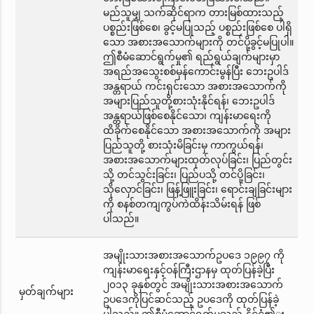
မည်သူမျှ သက်ဆိုင်ရာက တားမြစ်ထားသည့်
ပစ္စည်းဖြစ်စေ၊ ခွင့်မပြုသည့် ပစ္စည်းဖြစ်စေ ပါရှိ
သော အစားအသောက်များကို တင်ပို့ခွင့်မပြုပါ။
ဤစီမံဆောင်ရွက်မှု၏ ရည်ရွယ်ချက်များမှာ
အရည်အသွေးစစ်မှန်ကောင်းမွန်ပြီး ဘေးဥပါဒ်
အန္တရာယ် ကင်းရှင်းသော အစားအသောက်ကို
အများပြည်သူတို့စားသုံးနိုင်ရန်၊ ဘေးဥပါဒ်
အန္တရာယ်ဖြစ်စေနိုင်သော၊ ကျန်းမာရေးကို
ထိခိုက်စေနိုင်သော အစားအသောက်ကို အများ
ပြည်သူတို့ စားသုံးမိခြင်းမှ ကာကွယ်ရန်၊
အစားအသောက်များထုတ်လုပ်ခြင်း၊ ပြည်တွင်း
သို့ တင်သွင်းခြင်း၊ ပြည်ပသို့ တင်ပို့ခြင်း၊
သိုလှောင်ခြင်း၊ ဖြန့်ဖြူးခြင်း၊ ရောင်းချခြင်းများ
ကို စနစ်တကျကွပ်ကဲထိန်းသိမ်းရန် ဖြစ်
ပါသည်။
အမျိုးသားအစားအသောက်ဥပဒေ ၁၉၉၇ ကို
ကျန်းမာရေးနှင့်ဝန်ကြီးဌာနမှ ထုတ်ပြန်ခဲ့ပြီး
၂၀၁၃ ခုနှစ်တွင် အမျိုးသားအစားအသောက်
မှတ်ချက်များ
ဥပဒေကိုပြင်ဆင်သည့် ဥပဒေကို ထုတ်ပြန်ခဲ့