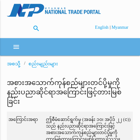
search
|
English
Myanmar
menu
အစသို့
စည်းမျည်းများ
အစားအသောက်ကုန်စည်များတင်ပို့မှုကို
နည်းပညာဆိုင်ရာအကြောင်းဖြင့်တားမြစ်
ခြင်း
အကြောင်းအရာ
ဤစီမံဆောင်ရွက်မှု (အခန်း ၁၀၊ အပိုဒ် ၂၂ (င))
သည် နည်းပညာဆိုင်ရာအကြောင်းဖြင့်
အစားအသောက်ကုန်စည်များတင်ပို့မှုကို
တားမြစ်ထားကြောင်းဖော်ပြထားပါသည်။