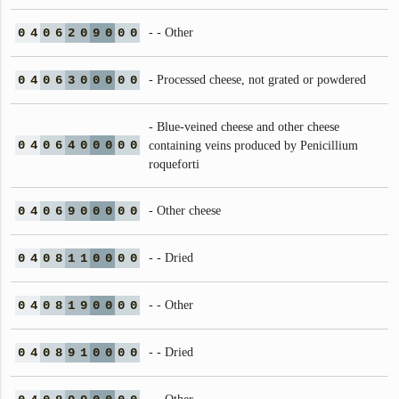
0
4
0
6
2
0
9
0
0
0
- - Other
0
4
0
6
3
0
0
0
0
0
- Processed cheese, not grated or powdered
- Blue-veined cheese and other cheese
0
4
0
6
4
0
0
0
0
0
containing veins produced by Penicillium
roqueforti
0
4
0
6
9
0
0
0
0
0
- Other cheese
0
4
0
8
1
1
0
0
0
0
- - Dried
0
4
0
8
1
9
0
0
0
0
- - Other
0
4
0
8
9
1
0
0
0
0
- - Dried