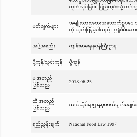
ဘေးဥပါဒ်အန္တရာယ်ဖြစ်စေနိုင်သော
ထုတ်လုပ်ခြင်း၊ ပြည်တွင်းသို့ တင်သွင
အမျိုးသားအစားအသောက်ဥပဒေ ၁၉၉၇ 
မှတ်ချက်များ
ကို ထုတ်ပြန်ခဲ့ပါသည်။ ဤစီမံဆော
အဖွဲ့အစည်း
ကျန်းမာရေးနဝန်ကြီးဌာန
ပို့ကုန်/သွင်းကုန်
ပို့ကုန်
မှ အတည်
2018-06-25
ဖြစ်သည်
ထိ အတည်
သက်ဆိုင်ရာဌာနမှမပယ်ဖျက်မချင်း
ဖြစ်သည်
ရည်ညွှန်းချက်
National Food Law 1997