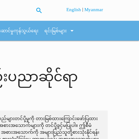
search
|
English
Myanmar
arrow_drop_down
ဆောင်မှုကုန်သွယ်ရေး
ရင်းမြစ်များ
်းပညာဆိုင်ရာ
များတင်ပို့မှုကို တားမြစ်ထားကြောင်းဖော်ပြထား
အစားအသောက်များကို တင်ပို့ခွင့်မပြုပါ။ ဤစီမံ
အစားအသောက်ကို အများပြည်သူတို့စားသုံးနိုင်ရန်၊