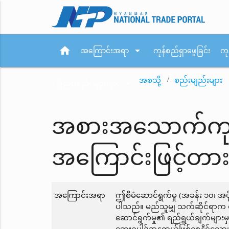
home
arrow_drop_down
အကြောင်းအရာ
ကုန်စည်ရှာဖွေခြင်း
ကု
အစသို့
စည်းမျည်းများ
arrow_drop_down
ပြည်ပစည်းမျဉ်းများ
အစားအသောက်ကုန်စည
အကြောင်းဖြင့်တားမ
အကြောင်းအရာ
ဤစီမံဆောင်ရွက်မှု (အခန်း ၁၀၊ အ
ပါသည်။ မည်သူမျှ သက်ဆိုင်ရာက တား
ဆောင်ရွက်မှု၏ ရည်ရွယ်ချက်များမှ