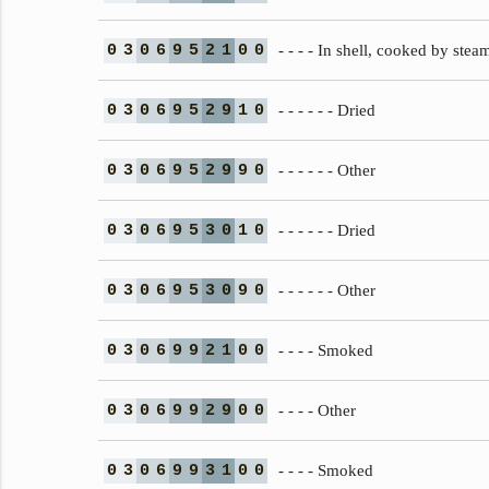
0
3
0
6
9
5
2
1
0
0
- - - - In shell, cooked by stea
0
3
0
6
9
5
2
9
1
0
- - - - - - Dried
0
3
0
6
9
5
2
9
9
0
- - - - - - Other
0
3
0
6
9
5
3
0
1
0
- - - - - - Dried
0
3
0
6
9
5
3
0
9
0
- - - - - - Other
0
3
0
6
9
9
2
1
0
0
- - - - Smoked
0
3
0
6
9
9
2
9
0
0
- - - - Other
0
3
0
6
9
9
3
1
0
0
- - - - Smoked