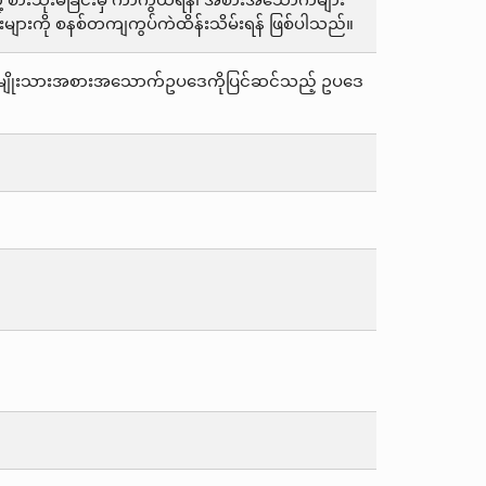
့ စားသုံးမိခြင်းမှ ကာကွယ်ရန်၊ အစားအသောက်များ
ချခြင်းများကို စနစ်တကျကွပ်ကဲထိန်းသိမ်းရန် ဖြစ်ပါသည်။
င် အမျိုးသားအစားအသောက်ဥပဒေကိုပြင်ဆင်သည့် ဥပဒေ