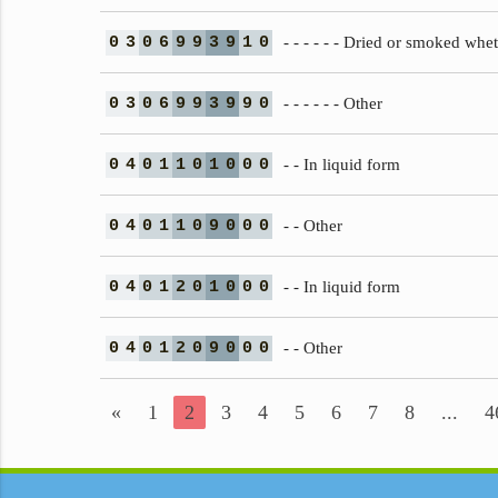
0
3
0
6
9
9
3
9
1
0
- - - - - - Dried or smoked whet
0
3
0
6
9
9
3
9
9
0
- - - - - - Other
0
4
0
1
1
0
1
0
0
0
- - In liquid form
0
4
0
1
1
0
9
0
0
0
- - Other
0
4
0
1
2
0
1
0
0
0
- - In liquid form
0
4
0
1
2
0
9
0
0
0
- - Other
«
1
2
3
4
5
6
7
8
...
4