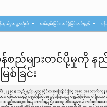
arrow_drop_down
arrow_drop_down
န်သွယ်မှုဘဏ္ဍာတိုက်
တင်သွင်းခြင်း၊ တင်ပို့ခြင်းလမ်းညွှန်
ဝန်
်များတင်ပို့မှုကို နည
ြစ်ခြင်း
ပိုဒ် ၂၂ (င)) သည် နည်းပညာဆိုင်ရာအကြောင်းဖြင့် အစားအသောက်ကုန်စည်
မြစ်ထားသည့် ပစ္စည်းဖြစ်စေ၊ ခွင့်မပြုသည့် ပစ္စည်းဖြစ်စေ ပါရှိသော 
ာ အရည်အသွေးစစ်မှန်ကောင်းမွန်ပြီး ဘေးဥပါဒ်အန္တရာယ် ကင်းရှင်းသော 