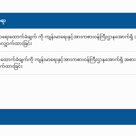
အရာ
်းမာရေးထောက်ခံချက် ကို ကျန်းမာရေးနှင့်အားကစားဝန်ကြီးဌာနအောက်ရှ
လျှောက်ထားခြင်း
င်စင်ထောက်ခံချက်ကို ကျန်းမာရေးနှင့်အားကစားဝန်ကြီးဌာနအောက်ရှိ အစ
က်ထားခြင်း