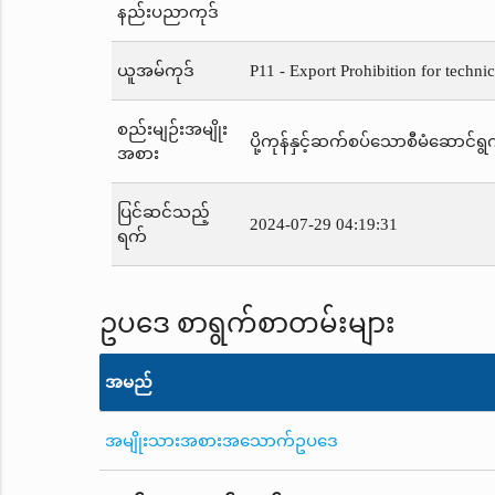
နည်းပညာကုဒ်
ယူအမ်ကုဒ်
P11 - Export Prohibition for techni
စည်းမျဉ်းအမျိုး
ပို့ကုန်နှင့်ဆက်စပ်သောစီမံဆောင်ရွက
အစား
ပြင်ဆင်သည့်
2024-07-29 04:19:31
ရက်
ဥပဒေ စာရွက်စာတမ်းများ
အမည်
အမျိုးသားအစားအသောက်ဥပဒေ