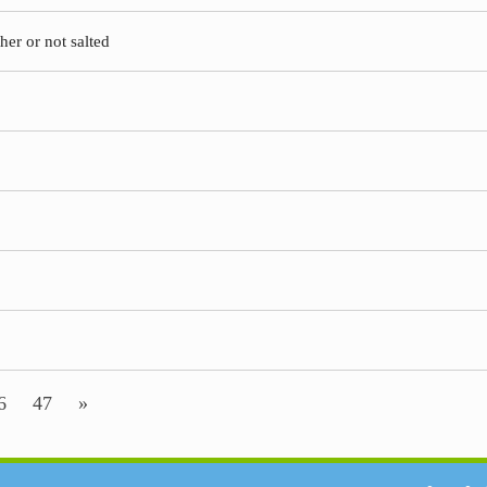
her or not salted
6
47
»