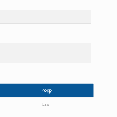
ကဏ္ဍ
Law