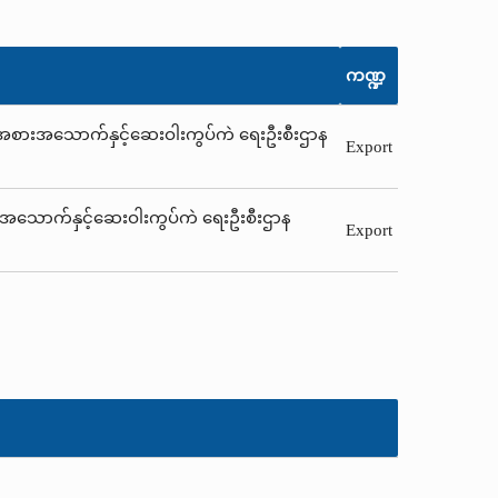
ကဏ္ဍ
ိ အစားအသောက်နှင့်ဆေးဝါးကွပ်ကဲ ရေးဦးစီးဌာန
Export
ားအသောက်နှင့်ဆေးဝါးကွပ်ကဲ ရေးဦးစီးဌာန
Export