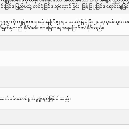
၊ ကျန်းမာရေးကို ထိခိုက်စေနိုင်သော အစားအသောက်ကို အများပြည်သူတို
်းခြင်း၊ ပြည်ပသို့ တင်ပို့ခြင်း၊ သိုလှောင်ခြင်း၊ ဖြန့်ဖြူးခြင်း၊ ရောင်း
ကို ကျန်းမာရေးနှင့်ဝန်ကြီးဌာနမှ ထုတ်ပြန်ခဲ့ပြီး ၂၀၁၃ ခုနှစ်တွ
င်ရွက်မှုသည် နိုင်ငံ၏းအခြေအနေအရပြောင်းလဲနိုင်သည်။
သက်ဝင်ဆောင်ရွက်မှုရှိမည်ဖြစ်ပါသည်။