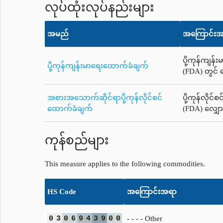
လုပ်ထုံးလုပ်နည်းများ
အမည်
အကြောင်း
ပို့ကုန်ကျန
ပို့ကုန်ကျန်းမာရေးထောက်ခံချက်
(FDA) တွင် 
အစားအသောက်ဆိုင်ရာပို့ကုန်လိုင်စင်
ပို့ကုန်လို
ထောက်ခံချက်
(FDA) လျှော
ကုန်စည်များ
This measure applies to the following commodities.
HS Code
အကြောင်းအရာ
0
3
0
6
9
4
3
9
0
0
- - - - Other