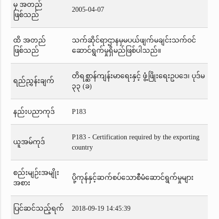
မှ အတည်
2005-04-07
ဖြစ်သည်
ထိ အတည်
သက်ဆိုင်ရာဌာနမှမပယ်ဖျက်မချင်းသက်ဝင်
ဖြစ်သည်
ဆောင်ရွက်မှုရှိမည်ဖြစ်ပါသည်။
တိရစ္ဆာန်ကျန်းမာရေးနှင့် ဖွံ့ဖြိုးရေးဥပဒေ၊ ပုဒ်မ
ရည်ညွှန်းချက်
၃၃ (ခ)
နည်းပညာကုဒ်
P183
P183 - Certification required by the exporting
ယူအမ်ကုဒ်
country
စည်းမျဉ်းအမျိုး
ပို့ကုန်နှင့်ဆက်စပ်သောစီမံဆောင်ရွက်မှုများ
အစား
ပြင်ဆင်သည့်ရက်
2018-09-19 14:45:39