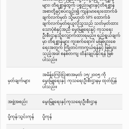
များ၊ တိရစ္ဆာန်ထွက် ပစ္စည်းများနှင့်တိရစ္ဆာန်
အစာတို့နှင့်စပ်လျဉ်း၍ ကျန်းမာရေးထောက်ခံ
ချက်လက်မှတ် သို့မဟုတ် SPS ထောက်ခံ
ချက်လက်မှတ်ရယူလိုသူသည် သတ်မှတ်ထား
သောပုံစံနှင့်အညီ မွေးမြူရေးနှင့် ကုသရေး
ဦးစီးဌာနသို့လျှောက်ထားရမည်။ ရည်ရွယ်ချက်
မှာ တိရစ္ဆာန်များ ကူးစက်ရောဂါ မဖြစ်ပွားစေ
ရေးအတွက် ကြိုတင်ကာကွယ်ရန်နှင့် ဖြစ်ပွား
သည့်အခါ စနစ်တကျ ထိန်းချုပ်နိုင်ရန် ဖြစ်
ပါသည်။
အမိန့်ကြော်ငြာစာအမှတ် ၁၅/၂၀၀၅ ကို
မှတ်ချက်များ
မွေးမြူရေးနှင့် ကုသရေးဦးစီးဌာနမှ ထုတ်ပြန်
ပါသည်။
အဖွဲ့အစည်း
မွေးမြူရေးနှင့်ကုသရေးဦးစီးဌာန
ပို့ကုန်/သွင်းကုန်
ပို့ကုန်