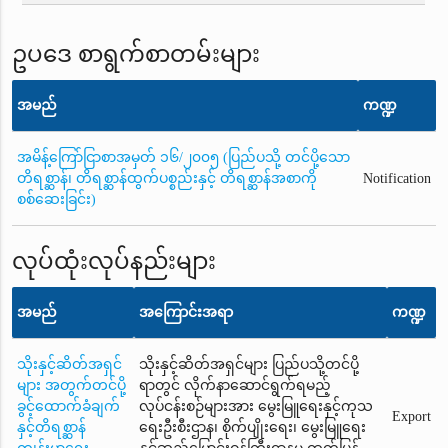
ဥပဒေ စာရွက်စာတမ်းများ
အမည်
ကဏ္ဍ
အမိန့်ကြော်ငြာစာအမှတ် ၁၆/၂၀၀၅ (ပြည်ပသို့ တင်ပို့သော
တိရစ္ဆာန်၊ တိရစ္ဆာန်ထွက်ပစ္စည်းနှင့် တိရစ္ဆာန်အစာကို
Notification
စစ်ဆေးခြင်း)
လုပ်ထုံးလုပ်နည်းများ
အမည်
အကြောင်းအရာ
ကဏ္ဍ
သိုးနှင့်ဆိတ်အရှင်
သိုးနှင့်ဆိတ်အရှင်များ ပြည်ပသို့တင်ပို့
များ အတွက်တင်ပို့
ရာတွင် လိုက်နာ‌ဆောင်ရွက်ရမည့်
ခွင့်ထောက်ခံချက်
လုပ်ငန်းစဉ်များအား မွေးမြူရေးနှင့်ကုသ
Export
နှင့်တိရစ္ဆာန်
ရေးဦးစီးဌာန၊ စိုက်ပျိုးရေး၊ မွေးမြူရေး