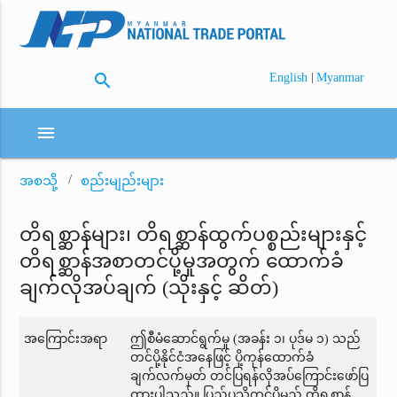
search
|
English
Myanmar
menu
အစသို့
စည်းမျည်းများ
တိရစ္ဆာန်များ၊ တိရစ္ဆာန်ထွက်ပစ္စည်းများနှင့်
တိရစ္ဆာန်အစာတင်ပို့မှုအတွက် ထောက်ခံ
ချက်လိုအပ်ချက် (သိုးနှင့် ဆိတ်)
အကြောင်းအရာ
ဤစီမံဆောင်ရွက်မှု (အခန်း ၁၊ ပုဒ်မ ၁) သည်
တင်ပို့နိုင်ငံအနေဖြင့် ပို့ကုန်ထောက်ခံ
ချက်လက်မှတ် တင်ပြရန်လိုအပ်ကြောင်းဖော်ပြ
ထားပါသည်။ ပြည်ပသို့တင်ပို့မည့် တိရစ္ဆာန်