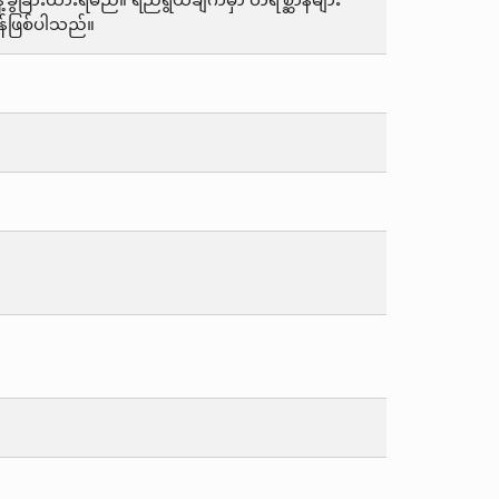
ခြားထားရမည်။ ရည်ရွယ်ချက်မှာ တိရစ္ဆာန်များ
န်ဖြစ်ပါသည်။