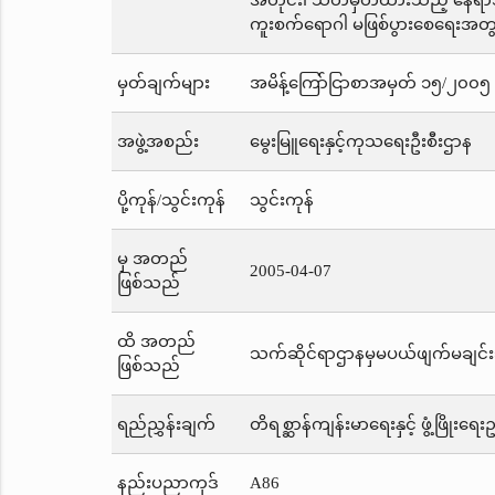
အတိုင်း၊ သတ်မှတ်ထားသည့် နေရာသ
ကူးစက်ရောဂါ မဖြစ်ပွားစေရေးအတွက်
မှတ်ချက်များ
အမိန့်ကြော်ငြာစာအမှတ် ၁၅/၂၀၀၅ က
အဖွဲ့အစည်း
မွေးမြူရေးနှင့်ကုသရေးဦးစီးဌာန
ပို့ကုန်/သွင်းကုန်
သွင်းကုန်
မှ အတည်
2005-04-07
ဖြစ်သည်
ထိ အတည်
သက်ဆိုင်ရာဌာနမှမပယ်ဖျက်မချင်း
ဖြစ်သည်
ရည်ညွှန်းချက်
တိရစ္ဆာန်ကျန်းမာရေးနှင့် ဖွံ့ဖြိုးရေ
နည်းပညာကုဒ်
A86