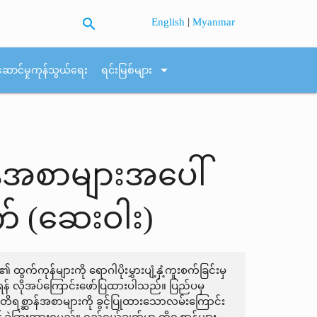
search
|
English
Myanmar
arrow_drop_down
ဆောင်မှုကုန်သွယ်ရေး
ရင်းမြစ်များ
ဆာန်အစာများအပေါ်
က် (ဆေးဝါး)
 ထွက်ကုန်များကို ရောဂါပိုးမွှားပျံ့နှံ့ကူးစက်ခြင်းမှ
် လိုအပ်ကြောင်းဖော်ပြထားပါသည်။ ပြည်ပမှ
့် တိရစ္ဆာန်အစာများကို ခွင့်ပြုထားသောလမ်းကြောင်း