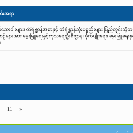
င်းအရာ
န်ဆေးဝါးများ၊ တိရိစ္ဆာန်အစာနှင့် တိရိစ္ဆာန်သုံးပစ္စည်းများ ပြည်တွင်းသ
းစဉ်များအား မွေးမြူရေးနှင့်ကုသရေးဦးစီးဌာန၊ စိုက်ပျိုးရေး၊ မွေးမြူရေး
။
11
»