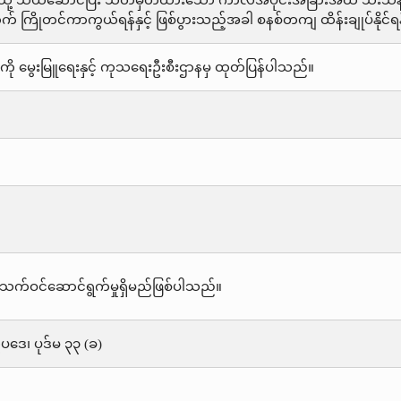
ို့ သယ်ဆောင်ပြီး သတ်မှတ်ထားသော ကာလအပိုင်းအခြားအထိ သီးသန့်ခွဲ
 ကြိုတင်ကာကွယ်ရန်နှင့် ဖြစ်ပွားသည့်အခါ စနစ်တကျ ထိန်းချုပ်နိုင်ရ
ို မွေးမြူရေးနှင့် ကုသရေးဦးစီးဌာနမှ ထုတ်ပြန်ပါသည်။
သက်ဝင်ဆောင်ရွက်မှုရှိမည်ဖြစ်ပါသည်။
းဥပဒေ၊ ပုဒ်မ ၃၃ (ခ)