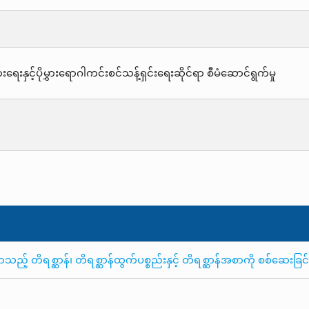
းရေးနှင့်ပိုမွှားရောဂါကင်းစင်သန့်ရှင်းရေးဆိုင်ရာ စီမံဆောင်ရွက်မှု
 တိရစ္ဆာန်၊ တိရစ္ဆာန်ထွက်ပစ္စည်းနှင့် တိရစ္ဆာန်အစာကို စစ်ဆေးခြင်းန