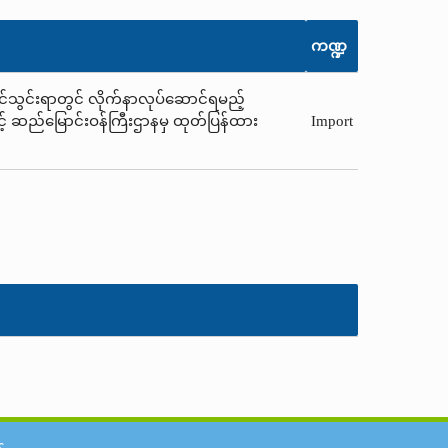
ကဏ္ဍ
ို့တင်သွင်းရာတွင် လိုက်နာလုပ်ဆောင်ရမည့်
နှင့် ဆည်မြောင်းဝန်ကြီးဌာနမှ ထုတ်ပြန်ထား
Import