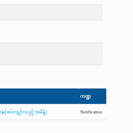
ကဏ္ဍ
ှင့်စပ်လျဉ်းသည့် အမိန့်)
Notification