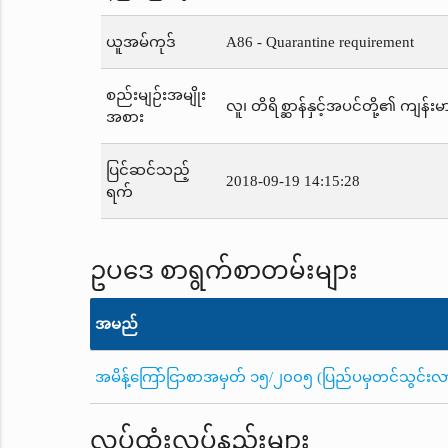
ယူအမ်ကုဒ်
A86 - Quarantine requirement
စည်းမျဉ်းအမျိုး
လူ၊ တိရိစ္ဆာန်နှင့်အပင်တို့၏ ကျန်းမာ
အစား
ပြင်ဆင်သည့်
2018-09-19 14:15:28
ရက်
ဥပဒေ စာရွက်စာတမ်းများ
အမည်
အမိန့်ကြော်ငြာစာအမှတ် ၁၅/၂၀၀၅ (ပြည်ပမှတင်သွင်းလာသည့်
လုပ်ထုံးလုပ်နည်းများ