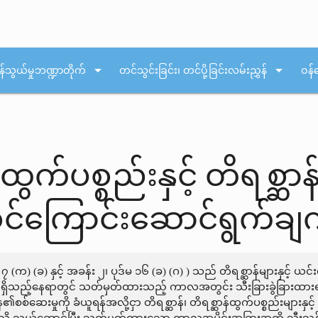
arrow_drop_down
arrow_drop_down
န်သွယ်မှုဘဏ္ဍာတိုက်
တင်သွင်းခြင်း၊ တင်ပို့ခြင်းလမ်းညွှန်
ဝန်
န်ထွက်ပစ္စည်းနှင့် တိရစ္
းစင်ကြောင်းဆောင်ရွက်ချ
 (က) (ခ) နှင့် အခန်း ၂၊ ပုဒ်မ ၁၆ (ခ) (ဂ) ) သည် တိရစ္ဆာန်များနှင့် ယင်း၏
ှိသည့်နေရာတွင် သတ်မှတ်ထားသည့် ကာလအတွင်း သီးခြားခွဲခြားထားရန
စ်ဆေးမှုကို ခံယူရန်အလို့ငှာ တိရစ္ဆာန်၊ တိရစ္ဆာန်ထွက်ပစ္စည်းများနှင