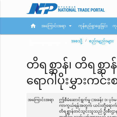
home
arrow_drop_down
အကြောင်းအရာ
ကုန်စည်ရှာဖွေခြင်း
ကု
အစသို့
စည်းမျည်းများ
arrow_drop_down
ပြည်ပစည်းမျဉ်းများ
တိရစ္ဆာန်၊ တိရစ္ဆာ
ရောဂါပိုးမွှားကင်
အကြောင်းအရာ
ဤစီမံဆောင်ရွက်မှု (အခန်း ၁၊ ပုဒ်မ ၇
ကာကွယ်ရန်အတွက် ယင်းတို့ရောက်ရ
တိရစ္ဆာန်တင်သွင်းသူသည် ဦးစီးဌာန၏စ