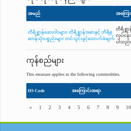
အမည်
အကြော
တိရိစ္ဆာ
တိရိစ္ဆာန်ဆေးဝါးများ၊ တိရိစ္ဆာန်အစာနှင့် တိရိစ္
လုပ်ငန်
ဆာန်သုံးပစ္စည်းများ တင်သွင်းခွင့်ထောက်ခံချက်
ပါသည်
ကုန်စည်များ
This measure applies to the following commodities.
HS Code
အကြောင်းအရာ
«
1
2
3
4
5
6
7
8
9
10