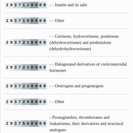
2
9
3
7
1
2
0
0
0
0
- - Insulin and its salts
2
9
3
7
1
9
0
0
0
0
- - Other
- - Cortisone, hydrocortisone, prednisone
2
9
3
7
2
1
0
0
0
0
(dehydrocortisone) and prednisolone
(dehydrohydrocortisone)
- - Halogenated derivatives of corticosteroidal
2
9
3
7
2
2
0
0
0
0
hormones
2
9
3
7
2
3
0
0
0
0
- - Oestrogens and progestogens
2
9
3
7
2
9
0
0
0
0
- - Other
- Prostaglandins, thromboxanes and
2
9
3
7
5
0
0
0
0
0
leukotrienes, their derivatives and structural
analogues