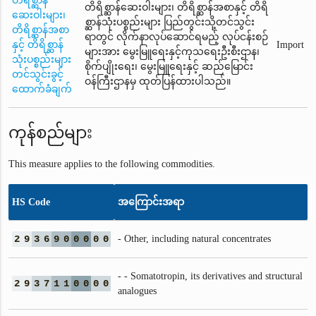
တိရိစ္ဆာန်
တိရိစ္ဆာန်ဆေးဝါးများ၊ တိရိစ္ဆာန်အစာနှင့် တိရိ
ဆေးဝါးများ၊
စ္ဆာန်သုံးပစ္စည်းများ ပြည်တွင်းသို့တင်သွင်း
တိရိစ္ဆာန်အစာ
ရာတွင် လိုက်နာလုပ်ဆောင်ရမည့် လုပ်ငန်းစဉ်
နှင့် တိရိစ္ဆာန်
Import
များအား မွေးမြူရေးနှင့်ကုသရေးဦးစီးဌာန၊
သုံးပစ္စည်းများ
စိုက်ပျိုးရေး၊ မွေးမြူရေးနှင့် ဆည်မြောင်း
တင်သွင်းခွင့်
ဝန်ကြီးဌာနမှ ထုတ်ပြန်ထားပါသည်။
ထောက်ခံချက်
ကုန်စည်များ
This measure applies to the following commodities.
HS Code
အကြောင်းအရာ
2
9
3
6
9
0
0
0
0
0
- Other, including natural concentrates
- - Somatotropin, its derivatives and structural
2
9
3
7
1
1
0
0
0
0
analogues