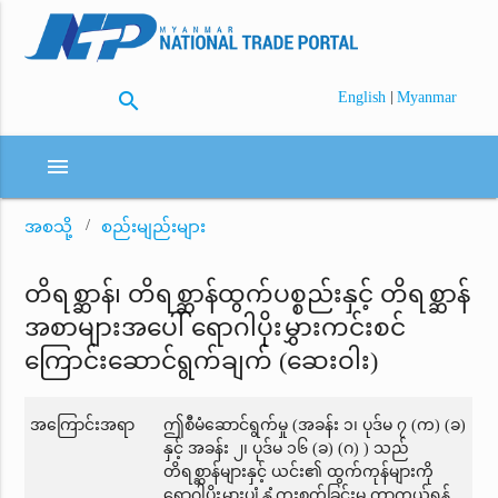
search
|
English
Myanmar
menu
အစသို့
စည်းမျည်းများ
တိရစ္ဆာန်၊ တိရစ္ဆာန်ထွက်ပစ္စည်းနှင့် တိရစ္ဆာန်
အစာများအပေါ် ရောဂါပိုးမွှားကင်းစင်
ကြောင်းဆောင်ရွက်ချက် (ဆေးဝါး)
အကြောင်းအရာ
ဤစီမံဆောင်ရွက်မှု (အခန်း ၁၊ ပုဒ်မ ၇ (က) (ခ)
နှင့် အခန်း ၂၊ ပုဒ်မ ၁၆ (ခ) (ဂ) ) သည်
တိရစ္ဆာန်များနှင့် ယင်း၏ ထွက်ကုန်များကို
ရောဂါပိုးမွှားပျံ့နှံ့ကူးစက်ခြင်းမှ ကာကွယ်ရန်