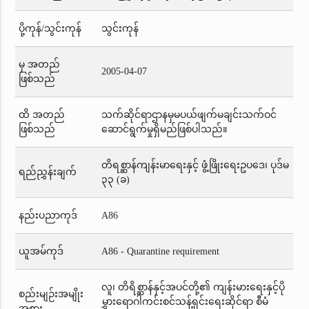
ပို့ကုန်/သွင်းကုန်
သွင်းကုန်
မှ အတည်
2005-04-07
ဖြစ်သည်
ထိ အတည်
သက်ဆိုင်ရာဌာနမှမပယ်ဖျက်မချင်းသက်ဝင်
ဖြစ်သည်
ဆောင်ရွက်မှုရှိမည်ဖြစ်ပါသည်။
တိရစ္ဆာန်ကျန်းမာရေးနှင့် ဖွံ့ဖြိုးရေးဥပဒေ၊ ပုဒ်မ
ရည်ညွှန်းချက်
၃၃ (ခ)
နည်းပညာကုဒ်
A86
ယူအမ်ကုဒ်
A86 - Quarantine requirement
လူ၊ တိရိစ္ဆာန်နှင့်အပင်တို့၏ ကျန်းမားရေးနှင့်ပို
စည်းမျဉ်းအမျိုး
မွှားရောဂါကင်းစင်သန့်ရှင်းရေးဆိုင်ရာ စီမံ
အစား