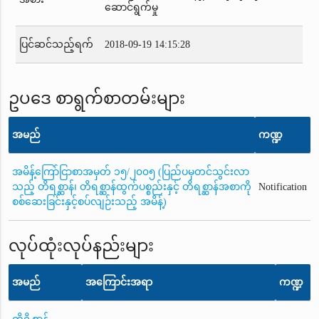
ဆောင်ရွက်မှု
ပြင်ဆင်သည့်ရက်
2018-09-19 14:15:28
ဥပဒေ စာရွက်စာတမ်းများ
အမည်
ကဏ္ဍ
အမိန့်ကြော်ငြာစာအမှတ် ၁၅/၂၀၀၅ (ပြည်ပမှတင်သွင်းလာ
သည့် တိရစ္ဆာန်၊ တိရစ္ဆာန်ထွက်ပစ္စည်းနှင့် တိရစ္ဆာန်အစာကို
Notification
စစ်ဆေးခြင်းနှင့်စပ်လျဉ်းသည့် အမိန့်)
လုပ်ထုံးလုပ်နည်းများ
အမည်
အကြောင်းအရာ
ကဏ္ဍ