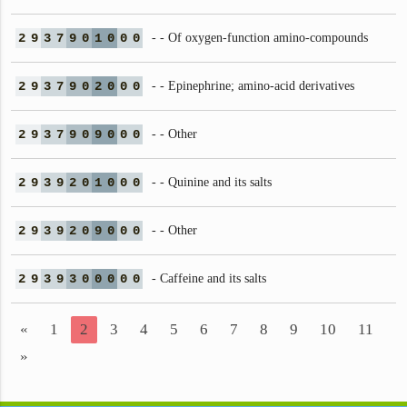
2
9
3
7
9
0
1
0
0
0
- - Of oxygen-function amino-compounds
2
9
3
7
9
0
2
0
0
0
- - Epinephrine; amino-acid derivatives
2
9
3
7
9
0
9
0
0
0
- - Other
2
9
3
9
2
0
1
0
0
0
- - Quinine and its salts
2
9
3
9
2
0
9
0
0
0
- - Other
2
9
3
9
3
0
0
0
0
0
- Caffeine and its salts
«
1
2
3
4
5
6
7
8
9
10
11
»