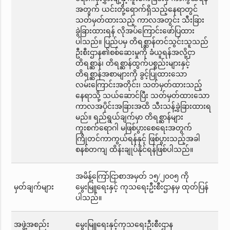
အတွက် ယင်းတို့ရောက်ရှိသည့်နေရာတွင်
သတ်မှတ်ထားသည့် ကာလအတွင်း သီးခြား
ခွဲခြားထားရန် လိုအပ်ကြောင်းဖော်ပြထား
ပါသည်။ ပြည်ပမှ တိရစ္ဆာန်တင်သွင်းသူသည်
ဦးစီးဌာန၏စစ်ဆေးမှုကို ခံယူရန်အလို့ငှာ
တိရစ္ဆာန်၊ တိရစ္ဆာန်ထွက်ပစ္စည်းများနှင့်
တိရစ္ဆာန်အစာများကို ခွင့်ပြုထားသော
လမ်းကြောင်းအတိုင်း၊ သတ်မှတ်ထားသည့်
နေရာသို့ သယ်ဆောင်ပြီး သတ်မှတ်ထားသော
ကာလအပိုင်းအခြားအထိ သီးသန့်ခွဲခြားထားရ
မည်။ ရည်ရွယ်ချက်မှာ တိရစ္ဆာန်များ
ကူးစက်ရောဂါ မဖြစ်ပွားစေရေးအတွက်
ကြိုတင်ကာကွယ်ရန်နှင့် ဖြစ်ပွားသည့်အခါ
စနစ်တကျ ထိန်းချုပ်နိုင်ရန်ဖြစ်ပါသည်။
အမိန့်ကြော်ငြာစာအမှတ် ၁၅/၂၀၀၅ ကို
မှတ်ချက်များ
မွေးမြူရေးနှင့် ကုသရေးဦးစီးဌာနမှ ထုတ်ပြန်
ပါသည်။
အဖွဲ့အစည်း
မွေးမြူရေးနှင့်ကုသရေးဦးစီးဌာန