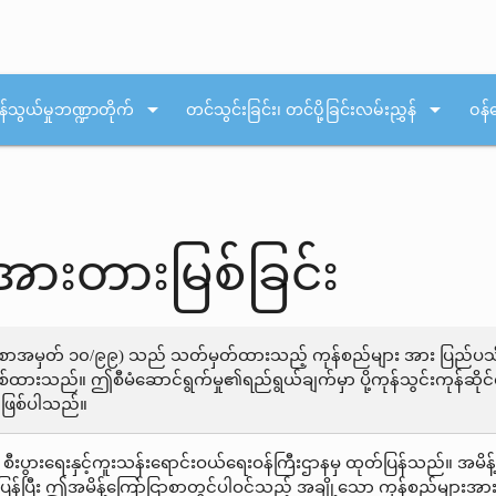
arrow_drop_down
arrow_drop_down
န်သွယ်မှုဘဏ္ဍာတိုက်
တင်သွင်းခြင်း၊ တင်ပို့ခြင်းလမ်းညွှန်
ဝန်
့်အားတားမြစ်ခြင်း
ငြာစာအမှတ် ၁၀/၉၉) သည် သတ်မှတ်ထားသည့် ကုန်စည်များ အား ပြည်ပသို့
မြစ်ထားသည်။ ဤစီမံဆောင်ရွက်မှု၏ရည်ရွယ်ချက်မှာ ပို့ကုန်သွင်းကုန်ဆိုင
န်ဖြစ်ပါသည်။
 စီးပွားရေးနှင့်ကူးသန်းရောင်းဝယ်ရေးဝန်ကြီးဌာနမှ ထုတ်ပြန်သည်။ အမ
်ပြန်ပြီး ဤအမိန့်ကြော်ငြာစာတွင်ပါဝင်သည့် အချို့သော ကုန်စည်များအား