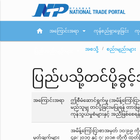
home
arrow_drop_down
အကြောင်းအရာ
ကုန်စည်ရှာဖွေခြင်း
ကု
အစသို့
စည်းမျည်းများ
arrow_drop_down
ပြည်ပစည်းမျဉ်းများ
ပြည်ပသို့တင်ပို့ခွင
အကြောင်းအရာ
ဤစီမံဆောင်ရွက်မှု (အမိန့်ကြော်
မည်သူမျှ တင်ပို့ခြင်းမပြုရန် တား
ကုန်သွယ်မှုစံများနှင့် အညီဖြစ်စေရ
အမိန့်ကြော်ငြာစာအမှတ် ၁၀/၉၉ ကို
မှတ်ချက်များ
၄၉/၂၀၁၇ နှင့် ၇/၂၀၁၈ တို့ကို ထုတ