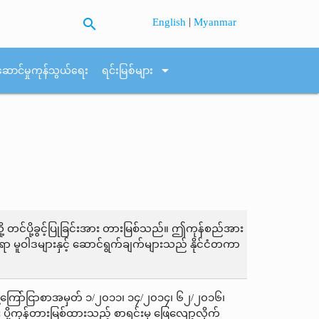
search
|
English
Myanmar
arrow_drop_down
ဆောင်မှုကုန်သွယ်ရေး
ရင်းမြစ်များ
 တင်ပို့ခွင့်ပြုခြင်းအား တားမြစ်သည်။ ဤကုန်စည်အား
်ရာ မူဝါဒများနှင့် ဆောင်ရွက်ချက်များသည် နိုင်ငံတကာ
ိန့်ကြော်ငြာစာအမှတ် ၁/၂၀၁၁၊ ၁၄/၂၀၁၄၊ ၆၂/၂၀၁၆၊
 ပို့ကုန်တားမြစ်ထားသည့် စာရင်းမှ ဖြေလျော့လိုက်