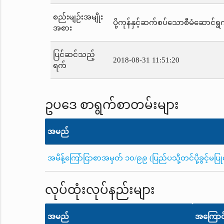
စည်းမျဉ်းအမျိုး
ပို့ကုန်နှင့်ဆက်စပ်သောစီမံဆောင်ရွက
အစား
ပြင်ဆင်သည့်
2018-08-31 11:51:20
ရက်
ဥပဒေ စာရွက်စာတမ်းများ
အမည်
အမိန့်ကြော်ငြာစာအမှတ် ၁၀/၉၉ (ပြည်ပသို့တင်ပို့ခွင့်မ
လုပ်ထုံးလုပ်နည်းများ
အမည်
အကြောင