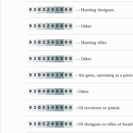
9
3
0
3
2
0
1
0
0
0
- - Hunting shotguns
9
3
0
3
2
0
9
0
0
0
- - Other
9
3
0
3
3
0
1
0
0
0
- - Hunting rifles
9
3
0
3
3
0
9
0
0
0
- - Other
9
3
0
4
0
0
1
0
0
0
- Air guns, operating at a pres
9
3
0
4
0
0
9
0
0
0
- Other
9
3
0
5
1
0
0
0
0
0
- Of revolvers or pistols
9
3
0
5
2
0
0
0
0
0
- Of shotguns or rifles of head