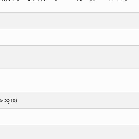
်မ ၁၃ (ခ)