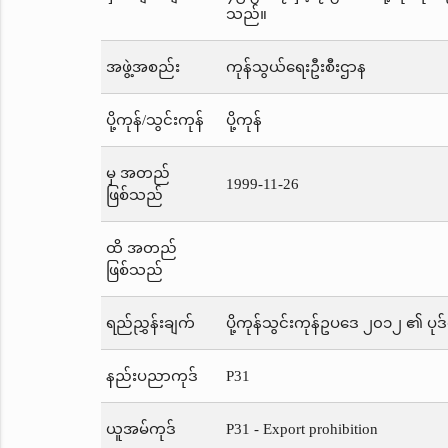
သည်။
အဖွဲ့အစည်း
ကုန်သွယ်ရေးဦးစီးဌာန
ပို့ကုန်/သွင်းကုန်
ပို့ကုန်
မှ အတည်
1999-11-26
ဖြစ်သည်
ထိ အတည်
ဖြစ်သည်
ရည်ညွှန်းချက်
ပို့ကုန်သွင်းကုန်ဥပဒေ ၂၀၁၂ ၏ ပုဒ
နည်းပညာကုဒ်
P31
ယူအမ်ကုဒ်
P31 - Export prohibition