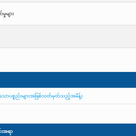
်မှုများ
ပြုသောပစ္စည်းများအဖြစ်သတ်မှတ်သည့်အမိန့်)
်းအရာ