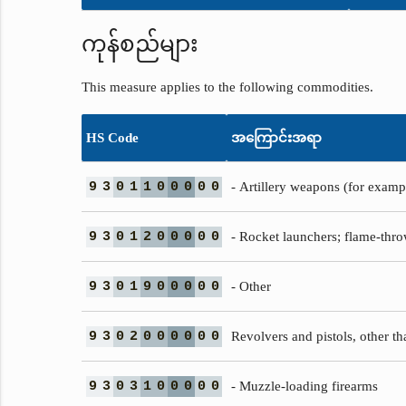
ကုန်စည်များ
This measure applies to the following commodities.
HS Code
အကြောင်းအရာ
9
3
0
1
1
0
0
0
0
0
- Artillery weapons (for examp
9
3
0
1
2
0
0
0
0
0
- Rocket launchers; flame-thro
9
3
0
1
9
0
0
0
0
0
- Other
9
3
0
2
0
0
0
0
0
0
Revolvers and pistols, other t
9
3
0
3
1
0
0
0
0
0
- Muzzle-loading firearms