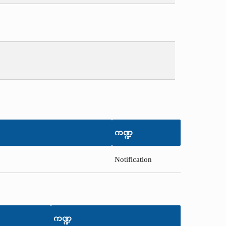
ကဏ္ဍ
Notification
ကဏ္ဍ