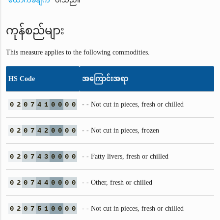
ထောက်ခံချက်
ပါသည်။
ကုန်စည်များ
This measure applies to the following commodities.
HS Code
အကြောင်းအရာ
0
2
0
7
4
1
0
0
0
0
- - Not cut in pieces, fresh or chilled
0
2
0
7
4
2
0
0
0
0
- - Not cut in pieces, frozen
0
2
0
7
4
3
0
0
0
0
- - Fatty livers, fresh or chilled
0
2
0
7
4
4
0
0
0
0
- - Other, fresh or chilled
0
2
0
7
5
1
0
0
0
0
- - Not cut in pieces, fresh or chilled