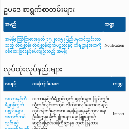
ဥပဒေ စာရွက်စာတမ်းများ
အမည်
ကဏ္ဍ
အမိန့်ကြော်ငြာစာအမှတ် ၁၅/၂၀၀၅ (ပြည်ပမှတင်သွင်းလာ
သည့် တိရစ္ဆာန်၊ တိရစ္ဆာန်ထွက်ပစ္စည်းနှင့် တိရစ္ဆာန်အစာကို
Notification
စစ်ဆေးခြင်းနှင့်စပ်လျဉ်းသည့် အမိန့်)
လုပ်ထုံးလုပ်နည်းများ
အမည်
အကြောင်းအရာ
ကဏ္ဍ
အသားနှင့်တိ
အသားနှင့်တိရိစ္ဆာန်ထွက်ပစ္စည်းများ ပြည်တွင်း
ရိစ္ဆာန်ထွက်
သို့တင်သွင်းရာတွင် လိုက်နာလုပ်ဆောင်ရမည့်
ပစ္စည်းများ
လုပ်ငန်းစဉ်များအား မွေးမြူရေးနှင့်ကုသရေး
Import
အတွက်တင်
ဦးစီးဌာန၊ စိုက်ပျိုးရေး၊ မွေးမြူရေးနှင့်
သွင်းခွင့်
ဆည်မြောင်းဝန်ကြီးဌာနမှ ထုတ်ပြန်ထား