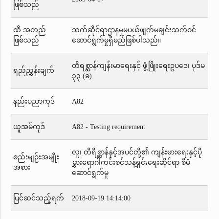
ဖြစ်သည်
ထိ အတည်
သက်ဆိုင်ရာဌာနမှမပယ်ဖျက်မချင်းသက်ဝင်
ဖြစ်သည်
ဆောင်ရွက်မှုရှိမည်ဖြစ်ပါသည်။
တိရစ္ဆာန်ကျန်းမာရေးနှင့် ဖွံ့ဖြိုးရေးဥပဒေ၊ ပုဒ်မ
ရည်ညွှန်းချက်
၃၃ (ခ)
နည်းပညာကုဒ်
A82
ယူအမ်ကုဒ်
A82 - Testing requirement
လူ၊ တိရိစ္ဆာန်နှင့်အပင်တို့၏ ကျန်းမားရေးနှင့်ပို
စည်းမျဉ်းအမျိုး
မွှားရောဂါကင်းစင်သန့်ရှင်းရေးဆိုင်ရာ စီမံ
အစား
ဆောင်ရွက်မှု
ပြင်ဆင်သည့်ရက်
2018-09-19 14:14:00