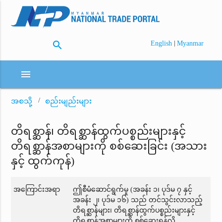
search
|
English
Myanmar
menu
အစသို့
စည်းမျည်းများ
တိရစ္ဆာန်၊ တိရစ္ဆာန်ထွက်ပစ္စည်းများနှင့်
တိရစ္ဆာန်အစာများကို စစ်ဆေးခြင်း (အသား
နှင့် ထွက်ကုန်)
အကြောင်းအရာ
ဤစီမံဆောင်ရွက်မှု (အခန်း ၁၊ ပုဒ်မ ၇ နှင့်
အခန်း ၂၊ ပုဒ်မ ၁၆) သည် တင်သွင်းလာသည့်
တိရစ္ဆာန်များ၊ တိရစ္ဆာန်ထွက်ပစ္စည်းများနှင့်
တိရစ္ဆာန်အစာများကို စစ်ဆေးရန်လို