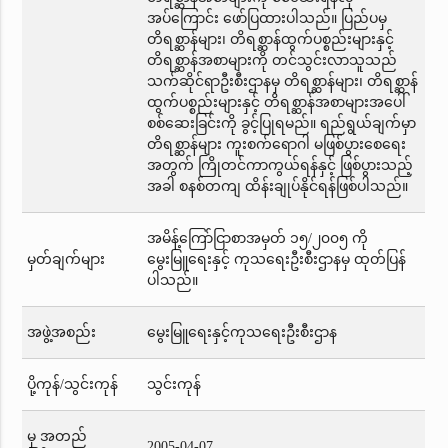
အပ်ကြောင်း ဖော်ပြထားပါသည်။ ပြည်ပမှ
တိရစ္ဆာန်များ၊ တိရစ္ဆာန်ထွက်ပစ္စည်းများနှင့်
တိရစ္ဆာန်အစာများကို တင်သွင်းလာသူသည်
သက်ဆိုင်ရာဦးစီးဌာနမှ တိရစ္ဆာန်များ၊ တိရစ္ဆာန်
ထွက်ပစ္စည်းများနှင့် တိရစ္ဆာန်အစာများအပေါ်
စစ်ဆေးခြင်းကို ခွင့်ပြုရမည်။ ရည်ရွယ်ချက်မှာ
တိရစ္ဆာန်များ ကူးစက်ရောဂါ မဖြစ်ပွားစေရေး
အတွက် ကြိုတင်ကာကွယ်ရန်နှင့် ဖြစ်ပွားသည့်
အခါ စနစ်တကျ ထိန်းချုပ်နိုင်ရန်ဖြစ်ပါသည်။
အမိန့်ကြော်ငြာစာအမှတ် ၁၅/၂၀၀၅ ကို
မှတ်ချက်များ
မွေးမြူရေးနှင့် ကုသရေးဦးစီးဌာနမှ ထုတ်ပြန်
ပါသည်။
အဖွဲ့အစည်း
မွေးမြူရေးနှင့်ကုသရေးဦးစီးဌာန
ပို့ကုန်/သွင်းကုန်
သွင်းကုန်
မှ အတည်
2005-04-07