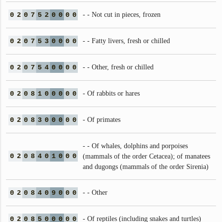
0
2
0
7
5
2
0
0
0
0
- - Not cut in pieces, frozen
0
2
0
7
5
3
0
0
0
0
- - Fatty livers, fresh or chilled
0
2
0
7
5
4
0
0
0
0
- - Other, fresh or chilled
0
2
0
8
1
0
0
0
0
0
- Of rabbits or hares
0
2
0
8
3
0
0
0
0
0
- Of primates
- - Of whales, dolphins and porpoises
0
2
0
8
4
0
1
0
0
0
(mammals of the order Cetacea); of manatees
and dugongs (mammals of the order Sirenia)
0
2
0
8
4
0
9
0
0
0
- - Other
0
2
0
8
5
0
0
0
0
0
- Of reptiles (including snakes and turtles)