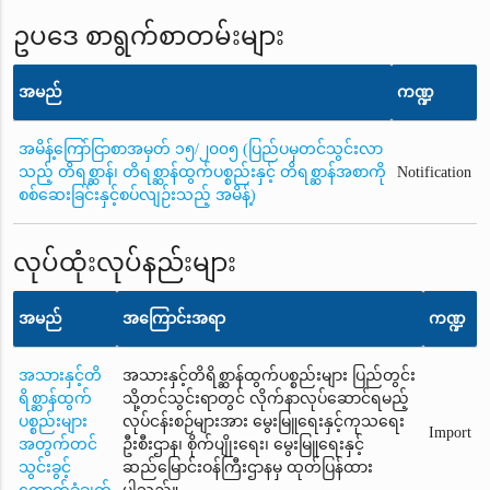
ဥပဒေ စာရွက်စာတမ်းများ
အမည်
ကဏ္ဍ
အမိန့်ကြော်ငြာစာအမှတ် ၁၅/၂၀၀၅ (ပြည်ပမှတင်သွင်းလာ
သည့် တိရစ္ဆာန်၊ တိရစ္ဆာန်ထွက်ပစ္စည်းနှင့် တိရစ္ဆာန်အစာကို
Notification
စစ်ဆေးခြင်းနှင့်စပ်လျဉ်းသည့် အမိန့်)
လုပ်ထုံးလုပ်နည်းများ
အမည်
အကြောင်းအရာ
ကဏ္ဍ
အသားနှင့်တိ
အသားနှင့်တိရိစ္ဆာန်ထွက်ပစ္စည်းများ ပြည်တွင်း
ရိစ္ဆာန်ထွက်
သို့တင်သွင်းရာတွင် လိုက်နာလုပ်ဆောင်ရမည့်
ပစ္စည်းများ
လုပ်ငန်းစဉ်များအား မွေးမြူရေးနှင့်ကုသရေး
Import
အတွက်တင်
ဦးစီးဌာန၊ စိုက်ပျိုးရေး၊ မွေးမြူရေးနှင့်
သွင်းခွင့်
ဆည်မြောင်းဝန်ကြီးဌာနမှ ထုတ်ပြန်ထား