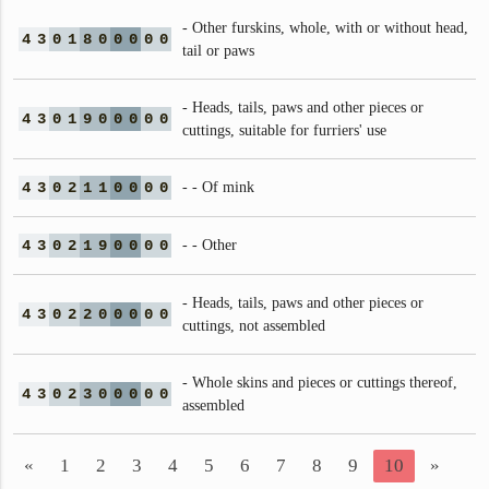
- Other furskins, whole, with or without head,
4
3
0
1
8
0
0
0
0
0
tail or paws
- Heads, tails, paws and other pieces or
4
3
0
1
9
0
0
0
0
0
cuttings, suitable for furriers' use
4
3
0
2
1
1
0
0
0
0
- - Of mink
4
3
0
2
1
9
0
0
0
0
- - Other
- Heads, tails, paws and other pieces or
4
3
0
2
2
0
0
0
0
0
cuttings, not assembled
- Whole skins and pieces or cuttings thereof,
4
3
0
2
3
0
0
0
0
0
assembled
«
1
2
3
4
5
6
7
8
9
10
»