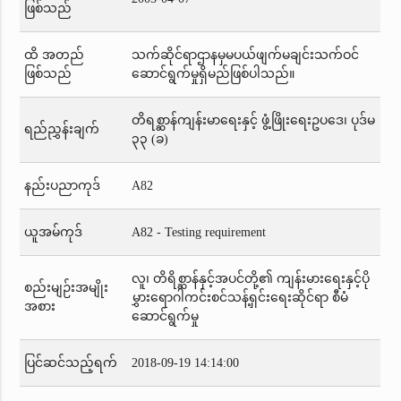
ဖြစ်သည်
ထိ အတည်
သက်ဆိုင်ရာဌာနမှမပယ်ဖျက်မချင်းသက်ဝင်
ဖြစ်သည်
ဆောင်ရွက်မှုရှိမည်ဖြစ်ပါသည်။
တိရစ္ဆာန်ကျန်းမာရေးနှင့် ဖွံ့ဖြိုးရေးဥပဒေ၊ ပုဒ်မ
ရည်ညွှန်းချက်
၃၃ (ခ)
နည်းပညာကုဒ်
A82
ယူအမ်ကုဒ်
A82 - Testing requirement
လူ၊ တိရိစ္ဆာန်နှင့်အပင်တို့၏ ကျန်းမားရေးနှင့်ပို
စည်းမျဉ်းအမျိုး
မွှားရောဂါကင်းစင်သန့်ရှင်းရေးဆိုင်ရာ စီမံ
အစား
ဆောင်ရွက်မှု
ပြင်ဆင်သည့်ရက်
2018-09-19 14:14:00