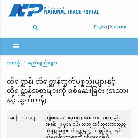
search
|
English
Myanmar
menu
အစသို့
စည်းမျည်းများ
တိရစ္ဆာန်၊ တိရစ္ဆာန်ထွက်ပစ္စည်းများနှင့်
တိရစ္ဆာန်အစာများကို စစ်ဆေးခြင်း (အသား
နှင့် ထွက်ကုန်)
အကြောင်းအရာ
ဤစီမံဆောင်ရွက်မှု (အခန်း ၁၊ ပုဒ်မ ၇ နှင့်
အခန်း ၂၊ ပုဒ်မ ၁၆) သည် တင်သွင်းလာသည့်
တိရစ္ဆာန်များ၊ တိရစ္ဆာန်ထွက်ပစ္စည်းများနှင့်
တိရစ္ဆာန်အစာများကို စစ်ဆေးရန်လို