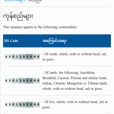
ထောက်ခံချက်
ပါသည်။
ကုန်စည်များ
This measure applies to the following commodities.
HS Code
အကြောင်းအရာ
- Of mink, whole, with or without head, tail
4
3
0
1
1
0
0
0
0
0
or paws
- Of lamb, the following: Astrakhan,
Broadtail, Caracul, Persian and similar lamb,
4
3
0
1
3
0
0
0
0
0
Indian, Chinese, Mongolian or Tibetan lamb,
whole, with or without head, tail or paws
- Of fox, whole, with or without head, tail or
4
3
0
1
6
0
0
0
0
0
paws