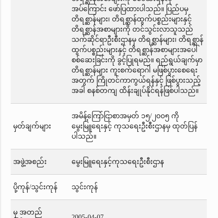
အပ်ကြောင်း ဖော်ပြထားပါသည်။ ပြည်ပမှ
တိရစ္ဆာန်များ၊ တိရစ္ဆာန်ထွက်ပစ္စည်းများနှင့်
တိရစ္ဆာန်အစာများကို တင်သွင်းလာသူသည်
သက်ဆိုင်ရာဦးစီးဌာနမှ တိရစ္ဆာန်များ၊ တိရစ္ဆာန်
ထွက်ပစ္စည်းများနှင့် တိရစ္ဆာန်အစာများအပေါ်
စစ်ဆေးခြင်းကို ခွင့်ပြုရမည်။ ရည်ရွယ်ချက်မှာ
တိရစ္ဆာန်များ ကူးစက်ရောဂါ မဖြစ်ပွားစေရေး
အတွက် ကြိုတင်ကာကွယ်ရန်နှင့် ဖြစ်ပွားသည့်
အခါ စနစ်တကျ ထိန်းချုပ်နိုင်ရန်ဖြစ်ပါသည်။
အမိန့်ကြော်ငြာစာအမှတ် ၁၅/၂၀၀၅ ကို
မှတ်ချက်များ
မွေးမြူရေးနှင့် ကုသရေးဦးစီးဌာနမှ ထုတ်ပြန်
ပါသည်။
အဖွဲ့အစည်း
မွေးမြူရေးနှင့်ကုသရေးဦးစီးဌာန
ပို့ကုန်/သွင်းကုန်
သွင်းကုန်
မှ အတည်
2005-04-07