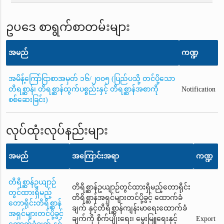
ဥပဒေ စာရွက်စာတမ်းများ
အမည်
ကဏ္ဍ
အမိန့်ကြော်ငြာစာအမှတ် ၁၆/၂၀၀၅ (ပြည်ပသို့ တင်ပို့သော
တိရစ္ဆာန်၊ တိရစ္ဆာန်ထွက်ပစ္စည်းနှင့် တိရစ္ဆာန်အစာကို
Notification
စစ်ဆေးခြင်း)
လုပ်ထုံးလုပ်နည်းများ
အမည်
အကြောင်းအရာ
ကဏ္ဍ
တိရိစ္ဆာန်ဥယျာဉ်
တိရိစ္ဆာန်ဥယျာဉ်တွင်ထားရှိမည့်တောရိုင်း
တွင်ထားရှိမည့်
တိရိစ္ဆာန်အရှင်များတင်ပို့ခွင့် ထောက်ခံ
တောရိုင်းတိရိစ္ဆာန်
ချက် နှင့်တိရိစ္ဆာန်ကျန်းမာရေးထောက်ခံ
အရှင်များတင်ပို့ခွင့်
ချက်ကို စိုက်ပျိုးရေး၊ မွေးမြူရေးနှင့်
Export