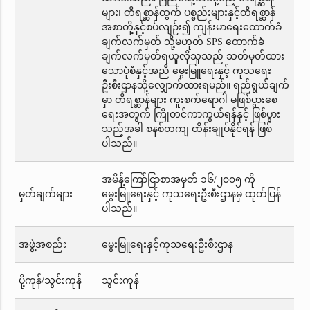
များ၊ တိရစ္ဆာန်ထွက် ပစ္စည်းများနှင့်တိရစ္ဆာန်
အစာတို့နှင့်စပ်လျဉ်း၍ ကျန်းမာရေးထောက်ခံ
ချက်လက်မှတ် သို့မဟုတ် SPS ထောက်ခံ
ချက်လက်မှတ်ရယူလိုသူသည် သတ်မှတ်ထား
သောပုံစံနှင့်အညီ မွေးမြူရေးနှင့် ကုသရေး
ဦးစီးဌာနသို့လျှောက်ထားရမည်။ ရည်ရွယ်ချက်
မှာ တိရစ္ဆာန်များ ကူးစက်ရောဂါ မဖြစ်ပွားစေ
ရေးအတွက် ကြိုတင်ကာကွယ်ရန်နှင့် ဖြစ်ပွား
သည့်အခါ စနစ်တကျ ထိန်းချုပ်နိုင်ရန် ဖြစ်
ပါသည်။
အမိန့်ကြော်ငြာစာအမှတ် ၁၆/၂၀၀၅ ကို
မှတ်ချက်များ
မွေးမြူရေးနှင့် ကုသရေးဦးစီးဌာနမှ ထုတ်ပြန်
ပါသည်။
အဖွဲ့အစည်း
မွေးမြူရေးနှင့်ကုသရေးဦးစီးဌာန
ပို့ကုန်/သွင်းကုန်
သွင်းကုန်