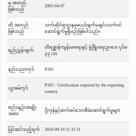
မှ အတည်
2005-04-07
ဖြစ်သည်
ထိ အတည်
သက်ဆိုင်ရာဌာနမှမပယ်ဖျက်မချင်းသက်ဝင်
ဖြစ်သည်
ဆောင်ရွက်မှုရှိမည်ဖြစ်ပါသည်။
တိရစ္ဆာန်ကျန်းမာရေးနှင့် ဖွံ့ဖြိုးရေးဥပဒေ၊ ပုဒ်မ
ရည်ညွှန်းချက်
၃၃ (ခ)
နည်းပညာကုဒ်
P183
P183 - Certification required by the exporting
ယူအမ်ကုဒ်
country
စည်းမျဉ်းအမျိုး
ပို့ကုန်နှင့်ဆက်စပ်သောစီမံဆောင်ရွက်မှုများ
အစား
ပြင်ဆင်သည့်ရက်
2018-09-19 11:35:11