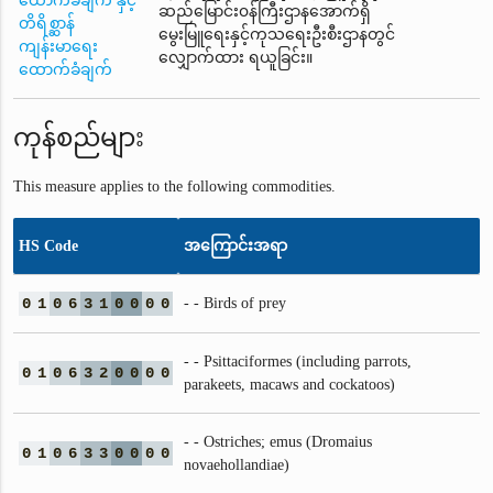
ထောက်ခံချက် နှင့်
ဆည်မြောင်း၀န်ကြီးဌာနအောက်ရှိ
တိရိစ္ဆာန်
မွေးမြူရေးနှင့်ကုသရေးဦးစီးဌာနတွင်
ကျန်းမာရေး
လျှောက်ထား ရယူခြင်း။
ထောက်ခံချက်
ကုန်စည်များ
This measure applies to the following commodities.
HS Code
အကြောင်းအရာ
0
1
0
6
3
1
0
0
0
0
- - Birds of prey
- - Psittaciformes (including parrots,
0
1
0
6
3
2
0
0
0
0
parakeets, macaws and cockatoos)
- - Ostriches; emus (Dromaius
0
1
0
6
3
3
0
0
0
0
novaehollandiae)