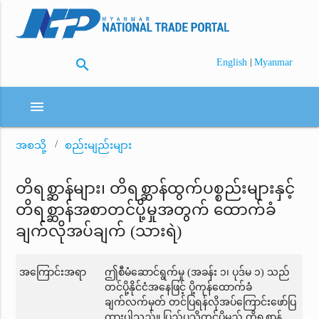
search
|
English
Myanmar
menu
အစသို့
စည်းမျည်းများ
တိရစ္ဆာန်များ၊ တိရစ္ဆာန်ထွက်ပစ္စည်းများနှင့်
တိရစ္ဆာန်အစာတင်ပို့မှုအတွက် ထောက်ခံ
ချက်လိုအပ်ချက် (သားရဲ)
အကြောင်းအရာ
ဤစီမံဆောင်ရွက်မှု (အခန်း ၁၊ ပုဒ်မ ၁) သည်
တင်ပို့နိုင်ငံအနေဖြင့် ပို့ကုန်ထောက်ခံ
ချက်လက်မှတ် တင်ပြရန်လိုအပ်ကြောင်းဖော်ပြ
ထားပါသည်။ ပြည်ပသို့တင်ပို့မည့် တိရစ္ဆာန်