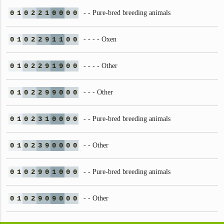
0
1
0
2
2
1
0
0
0
0
- - Pure-bred breeding animals
0
1
0
2
2
9
1
1
0
0
- - - - Oxen
0
1
0
2
2
9
1
9
0
0
- - - - Other
0
1
0
2
2
9
9
0
0
0
- - - Other
0
1
0
2
3
1
0
0
0
0
- - Pure-bred breeding animals
0
1
0
2
3
9
0
0
0
0
- - Other
0
1
0
2
9
0
1
0
0
0
- - Pure-bred breeding animals
0
1
0
2
9
0
9
0
0
0
- - Other