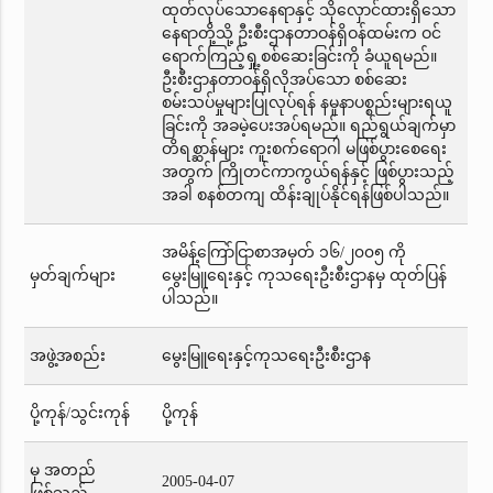
ထုတ်လုပ်သောနေရာနှင့် သိုလှောင်ထားရှိသော
နေရာတို့သို့ ဦးစီးဌာနတာဝန်ရှိဝန်ထမ်းက ဝင်
ရောက်ကြည့်ရှု့စစ်ဆေးခြင်းကို ခံယူရမည်။
ဦးစီးဌာနတာဝန်ရှိလိုအပ်သော စစ်ဆေး
စမ်းသပ်မှုများပြုလုပ်ရန် နမူနာပစ္စည်းများရယူ
ခြင်းကို အခမဲ့ပေးအပ်ရမည်။ ရည်ရွယ်ချက်မှာ
တိရစ္ဆာန်များ ကူးစက်ရောဂါ မဖြစ်ပွားစေရေး
အတွက် ကြိုတင်ကာကွယ်ရန်နှင့် ဖြစ်ပွားသည့်
အခါ စနစ်တကျ ထိန်းချုပ်နိုင်ရန်ဖြစ်ပါသည်။
အမိန့်ကြော်ငြာစာအမှတ် ၁၆/၂၀၀၅ ကို
မှတ်ချက်များ
မွေးမြူရေးနှင့် ကုသရေးဦးစီးဌာနမှ ထုတ်ပြန်
ပါသည်။
အဖွဲ့အစည်း
မွေးမြူရေးနှင့်ကုသရေးဦးစီးဌာန
ပို့ကုန်/သွင်းကုန်
ပို့ကုန်
မှ အတည်
2005-04-07