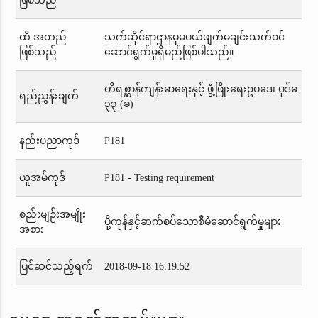
ဖြစ်သည်
ထိ အတည်
သက်ဆိုင်ရာဌာနမှမပယ်ဖျက်မချင်းသက်ဝင်
ဖြစ်သည်
ဆောင်ရွက်မှုရှိမည်ဖြစ်ပါသည်။
တိရစ္ဆာန်ကျန်းမာရေးနှင့် ဖွံ့ဖြိုးရေးဥပဒေ၊ ပုဒ်မ
ရည်ညွှန်းချက်
၃၃ (ခ)
နည်းပညာကုဒ်
P181
ယူအမ်ကုဒ်
P181 - Testing requirement
စည်းမျဉ်းအမျိုး
ပို့ကုန်နှင့်ဆက်စပ်သောစီမံဆောင်ရွက်မှုများ
အစား
ပြင်ဆင်သည့်ရက်
2018-09-18 16:19:52