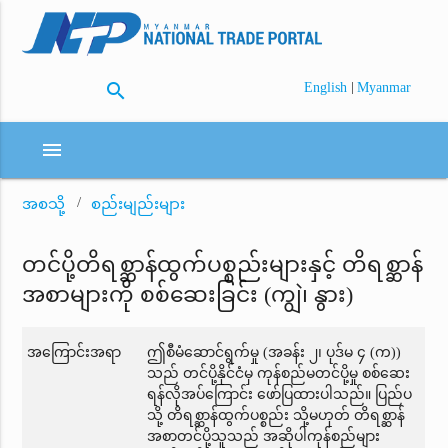
search
|
English
Myanmar
menu
အစသို့
စည်းမျည်းများ
တင်ပို့တိရစ္ဆာန်ထွက်ပစ္စည်းများနှင့် တိရစ္ဆာန်
အစာများကို စစ်ဆေးခြင်း (ကျွဲ၊ နွား)
အကြောင်းအရာ
ဤစီမံဆောင်ရွက်မှု (အခန်း ၂၊ ပုဒ်မ ၄ (က))
သည် တင်ပို့နိုင်ငံမှ ကုန်စည်မတင်ပို့မှု စစ်ဆေး
ရန်လိုအပ်ကြောင်း ဖော်ပြထားပါသည်။ ပြည်ပ
သို့ တိရစ္ဆာန်ထွက်ပစ္စည်း သို့မဟုတ် တိရစ္ဆာန်
အစာတင်ပို့သူသည် အဆိုပါကုန်စည်များ