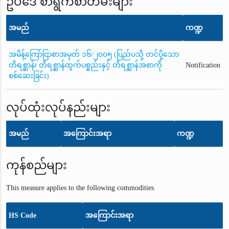
ဥပဒေ စာရွက်စာတမ်းများ
အမည်
ကဏ္ဍ
အမိန့်ကြော်ငြာစာအမှတ် ၁၆/၂၀၀၅ (ပြည်ပသို့ တင်ပို့သော
တိရစ္ဆာန်၊ တိရစ္ဆာန်ထွက်ပစ္စည်းနှင့် တိရစ္ဆာန်အစာကို
Notification
စစ်ဆေးခြင်း)
လုပ်ထုံးလုပ်နည်းများ
အမည်
အကြောင်းအရာ
ကဏ္ဍ
ကုန်စည်များ
This measure applies to the following commodities.
HS Code
အကြောင်းအရာ