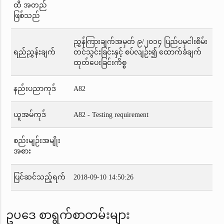
ထိ အတည်
ဖြစ်သည်
ညွှန်ကြားချက်အမှတ် ၉/၂၀၁၄ ပြည်ပမှငါးစိမ်း
ရည်ညွှန်းချက်
တင်သွင်းခြင်းနှင့် စပ်လျဉ်း၍ ထောက်ခံချက်
ထုတ်ပေးခြင်းကိစ္စ
နည်းပညာကုဒ်
A82
ယူအမ်ကုဒ်
A82 - Testing requirement
စည်းမျဉ်းအမျိုး
အစား
ပြင်ဆင်သည့်ရက်
2018-09-10 14:50:26
ဥပဒေ စာရွက်စာတမ်းများ