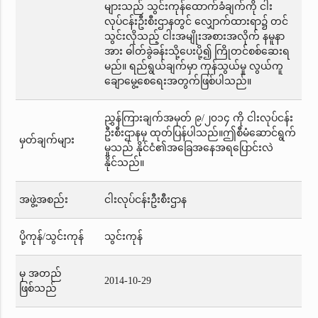
များသည် သွင်းကုန်ထောက်ခံချက်ကို ငါး
လုပ်ငန်းဦးစီးဌာနတွင် လျှောက်ထားရာ၌ တင်
သွင်းလိုသည့် ငါးအမျိုးအစားအလိုက် နမူနာ
အား ဓါတ်ခွဲခန်းသို့ပေးပို့၍ ကြိုတင်စစ်ဆေးရ
မည်။ ရည်ရွယ်ချက်မှာ ကုန်သွယ်မှု လွယ်ကူ
ချောမွေ့စေရေးအတွက်ဖြစ်ပါသည်။
ညွှန်ကြားချက်အမှတ် ၉/၂၀၁၄ ကို ငါးလုပ်ငန်း
ဦးစီးဌာနမှ ထုတ်ပြန်ပါသည်။ဤစီမံဆောင်ရွက်
မှတ်ချက်များ
မှုသည် နိုင်ငံ၏အခြေအနေအရပြောင်းလဲ
နိုင်သည်။
အဖွဲ့အစည်း
ငါးလုပ်ငန်းဦးစီးဌာန
ပို့ကုန်/သွင်းကုန်
သွင်းကုန်
မှ အတည်
2014-10-29
ဖြစ်သည်