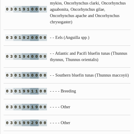
mykiss, Oncorhynchus clarki, Oncorhynchus
0
3
0
1
9
1
0
0
0
0
aguabonita, Oncorhynchus gilae,
Oncorhynchus apache and Oncorhynchus
chrysogaster)
0
3
0
1
9
2
0
0
0
0
- - Eels (Anguilla spp.)
- - Atlantic and Pacifi bluefin tunas (Thunnus
0
3
0
1
9
4
0
0
0
0
thynnus, Thunnus orientalis)
0
3
0
1
9
5
0
0
0
0
- - Southern bluefin tunas (Thunnus maccoyii)
0
3
0
1
9
9
1
1
0
0
- - - - Breeding
0
3
0
1
9
9
1
9
0
0
- - - - Other
0
3
0
1
9
9
2
9
0
0
- - - - Other