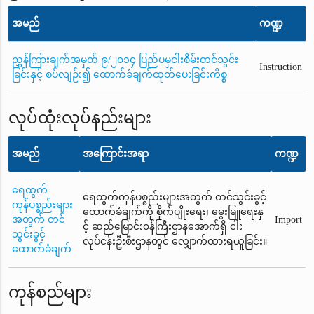
အမည်
ကဏ္ဍ
ညွှန်ကြားချက်အမှတ် ၉/၂၀၁၄ ပြည်ပမှငါးစိမ်းတင်သွင်း
Instruction
ခြင်းနှင့် စပ်လျဉ်း၍ ထောက်ခံချက်ထုတ်ပေးခြင်းကိစ္စ
လုပ်ထုံးလုပ်နည်းများ
အမည်
အကြောင်းအရာ
ကဏ္ဍ
ရေထွက်
ရေထွက်ကုန်ပစ္စည်းများအတွက် တင်သွင်းခွင့်
ကုန်ပစ္စည်းများ
ထောက်ခံချက်ကို စိုက်ပျိုးရေး၊ မွေးမြူရေးနှ
အတွက် တင်
Import
င့် ဆည်မြောင်း၀န်ကြီးဌာနအောက်ရှိ ငါး
သွင်းခွင့်
လုပ်ငန်းဦးစီးဌာနတွင် လျှောက်ထားရယူခြင်း။
ထောက်ခံချက်
ကုန်စည်များ