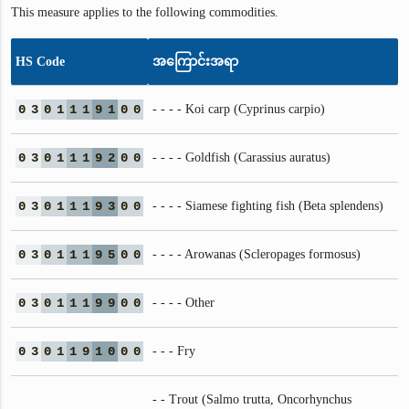
This measure applies to the following commodities.
HS Code
အကြောင်းအရာ
0
3
0
1
1
1
9
1
0
0
- - - - Koi carp (Cyprinus carpio)
0
3
0
1
1
1
9
2
0
0
- - - - Goldfish (Carassius auratus)
0
3
0
1
1
1
9
3
0
0
- - - - Siamese fighting fish (Beta splendens)
0
3
0
1
1
1
9
5
0
0
- - - - Arowanas (Scleropages formosus)
0
3
0
1
1
1
9
9
0
0
- - - - Other
0
3
0
1
1
9
1
0
0
0
- - - Fry
- - Trout (Salmo trutta, Oncorhynchus