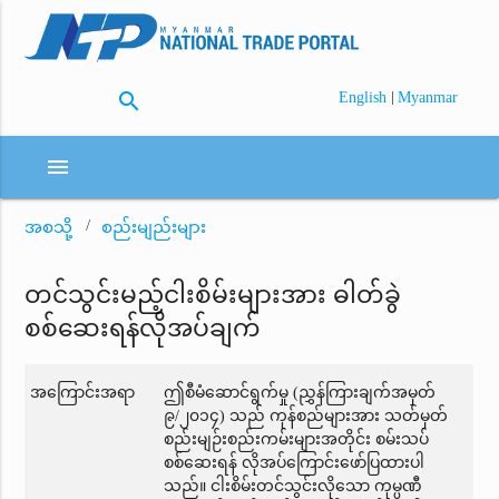
search
|
English
Myanmar
menu
အစသို့
စည်းမျည်းများ
တင်သွင်းမည့်ငါးစိမ်းများအား ဓါတ်ခွဲ
စစ်ဆေးရန်လိုအပ်ချက်
အကြောင်းအရာ
ဤစီမံဆောင်ရွက်မှု (ညွှန်ကြားချက်အမှတ်
၉/၂၀၁၄) သည် ကုန်စည်များအား သတ်မှတ်
စည်းမျဉ်းစည်းကမ်းများအတိုင်း စမ်းသပ်
စစ်ဆေးရန် လိုအပ်ကြောင်းဖော်ပြထားပါ
သည်။ ငါးစိမ်းတင်သွင်းလိုသော ကုမ္ပဏီ