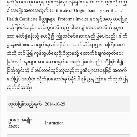
မှတ်ပုံတင်၊ ထုတ်ကုန်သွင်းကုန်လုပ်ငန်းရှင်အမှတ်၊ တင်သွင်းလိုသည့်
ငါးအမျိုးအစားအလိုက် Certificate of Origin၊ Sanitary Certificate/
Health Certificate မိတ္ထူများ၊ Proforma Invoice များနှင့်အတူ တင်ပြရ
မည်ဖြစ်ပါသည်။ တင်သွင်းလိုသည့် ငါးအမျိုးအစားအလိုက် နမူနာ
အား ဓါတ်ခွဲခန်းသို့ ပေးပို့၍ ကြိုတင်စစ်ဆေးရမည်ဖြစ်ပါသည်။ ဓါတ်
ခွဲခန်း၏ စစ်ဆေးချက်ရလဒ်ရရှိပါက သက်ဆိုင်ရာဌာန အကြီးအကဲ
ထံသို့ တင်ပြ၍ ကုန်သွယ်ရေးဦးစီးဌာနသို့ ထောက်ခံချက်ထုတ်ပေး
ခြင်းလုပ်ငန်းများအား ဆောင်ရွက်ပေးမည်ဖြစ်ပါသည်။ သို့ဖြစ်ပါ၍
ပြည်တွင်းသို့ ငါးစိမ်းတင်သွင်းလိုသည့်ကုမ္ပဏီများအနေဖြင့် အထက်
ဖော်ပြပါအတိုင်း လိုက်နာဆောင်ရွက်နိုင်ပါရန် ညွှန်ကြားချက်ထုတ်ပြန်
လိုက်ပါသည်။
ထုတ်ပြန်သည့်ရက်
2014-10-29
ဥပဒေ အမျိုး
Instruction
အစား