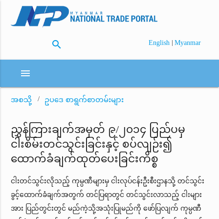
search
|
English
Myanmar
menu
အစသို့
ဥပဒေ စာရွက်စာတမ်းများ
ညွှန်ကြားချက်အမှတ် ၉/၂၀၁၄ ပြည်ပမှ
ငါးစိမ်းတင်သွင်းခြင်းနှင့် စပ်လျဉ်း၍
ထောက်ခံချက်ထုတ်ပေးခြင်းကိစ္စ
ငါးတင်သွင်းလိုသည့် ကုမ္ပဏီများမှ ငါးလုပ်ငန်းဦးစီးဌာနသို့ တင်သွင်း
ခွင့်ထောက်ခံချက်အတွက် တင်ပြရာတွင် တင်သွင်းလာသည့် ငါးများ
အား ပြည်တွင်းတွင် မည်ကဲ့သို့အသုံးပြုမည်ကို ဖော်ပြလျက် ကုမ္ပဏီ