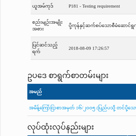
ယူအမ်ကုဒ်
P181 - Testing requirement
စည်းမျဉ်းအမျိုး
ပို့ကုန်နှင့်ဆက်စပ်သောစီမံဆောင်ရွက
အစား
ပြင်ဆင်သည့်
2018-08-09 17:26:57
ရက်
ဥပဒေ စာရွက်စာတမ်းများ
အမည်
အမိန့်ကြော်ငြာစာအမှတ် ၁၆/၂၀၀၅ (ပြည်ပသို့ တင်ပို့သော တ
လုပ်ထုံးလုပ်နည်းများ