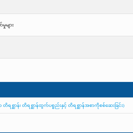
်မှုများ
ိရစ္ဆာန်၊ တိရစ္ဆာန်ထွက်ပစ္စည်းနှင့် တိရစ္ဆာန်အစာကိုစစ်ဆေးခြင်း)