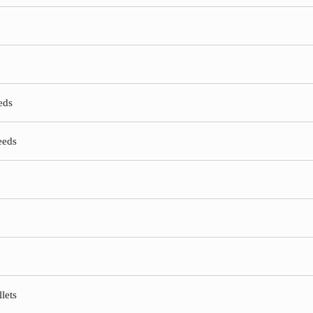
eds
eeds
lets