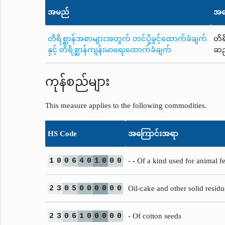
အမည်
အက
တိရိစ္ဆာန်အစာများအတွက် တင်ပို့ခွင့်ထောက်ခံချက်
တိရ
နှင့် တိရိစ္ဆာန်ကျန်းမာရေးထောက်ခံချက်
ဆည်
ကုန်စည်များ
This measure applies to the following commodities.
HS Code
အကြောင်းအရာ
1
0
0
6
4
0
1
0
0
0
- - Of a kind used for animal f
2
3
0
5
0
0
0
0
0
0
Oil-cake and other solid residu
2
3
0
6
1
0
0
0
0
0
- Of cotton seeds