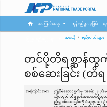
home
arrow_drop_down
အကြောင်းအရာ
ကုန်စည်ရှာဖွေခြင်း
ကု
အစသို့
စည်းမျည်းများ
arrow_drop_down
ပြည်ပစည်းမျဉ်းများ
တင်ပို့တိရစ္ဆာန်ထွက
စစ်ဆေးခြင်း (တိရ
အကြောင်းအရာ
ဤစီမံဆောင်ရွက်မှု (အခန်း ၂၊ ပုဒ်မ
သို့မဟုတ် တိရစ္ဆာန်အစာတင်ပို့သူ
ည့်ရှု့စစ်ဆေးခြင်းကို ခံယူရမည်။ 