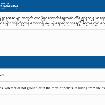
ြောင်းအရာ
ိစ္ဆာန်အစာများအတွက် တင်ပို့ခွင့်ထောက်ခံချက်နှင့် တိရိစ္ဆာန်ကျန်းမာရေးထ
မြောင်း၀န်ကြီးဌာန အောက်ရှိ မွေးမြူရေးနှင့်ကုသရေးဦးစီးဌာန တွင် လ
eed
es, whether or not ground or in the form of pellets, resulting from the ex