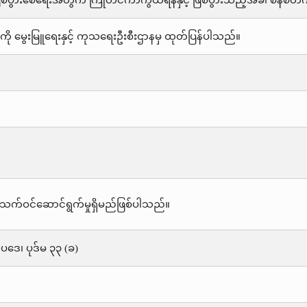
ဖြစ်ပွားစေရေးအတွက် ကြိုတင်ကာကွယ်ရန်နှင့် ဖြစ်ပွားသည့်အခါ စနစ်တကျ 
ို မွေးမြူရေးနှင့် ကုသရေးဦးစီးဌာနမှ ထုတ်ပြန်ပါသည်။
သက်ဝင်ဆောင်ရွက်မှုရှိမည်ဖြစ်ပါသည်။
းဥပဒေ၊ ပုဒ်မ ၃၃ (ခ)