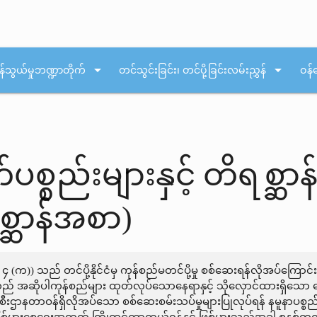
arrow_drop_down
arrow_drop_down
န်သွယ်မှုဘဏ္ဍာတိုက်
တင်သွင်းခြင်း၊ တင်ပို့ခြင်းလမ်းညွှန်
ဝန်
်ပစ္စည်းများနှင့် တိရစ္ဆ
စ္ဆာန်အစာ)
 ၄ (က)) သည် တင်ပို့နိုင်ငံမှ ကုန်စည်မတင်ပို့မှု စစ်ဆေးရန်လိုအပ်ကြောင
သည် အဆိုပါကုန်စည်များ ထုတ်လုပ်သောနေရာနှင့် သိုလှောင်ထားရှိသော န
ဦးစီးဌာနတာဝန်ရှိလိုအပ်သော စစ်ဆေးစမ်းသပ်မှုများပြုလုပ်ရန် နမူနာပစ္