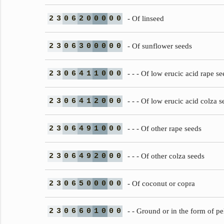
2
3
0
6
2
0
0
0
0
0
- Of linseed
2
3
0
6
3
0
0
0
0
0
- Of sunflower seeds
2
3
0
6
4
1
1
0
0
0
- - - Of low erucic acid rape se
2
3
0
6
4
1
2
0
0
0
- - - Of low erucic acid colza s
2
3
0
6
4
9
1
0
0
0
- - - Of other rape seeds
2
3
0
6
4
9
2
0
0
0
- - - Of other colza seeds
2
3
0
6
5
0
0
0
0
0
- Of coconut or copra
2
3
0
6
6
0
1
0
0
0
- - Ground or in the form of pel