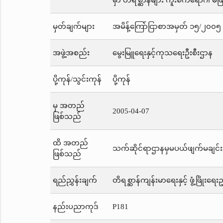
မှာ တိရစ္ဆာန်များ ကူးစက်ရောဂါ မ
မှတ်ချက်များ
အမိန့်ကြော်ငြာစာအမှတ် ၁၅/၂၀၀၅ က
အဖွဲ့အစည်း
မွေးမြူရေးနှင့်ကုသရေးဦးစီးဌာန
ပို့ကုန်/သွင်းကုန်
ပို့ကုန်
မှ အတည်
2005-04-07
ဖြစ်သည်
ထိ အတည်
သက်ဆိုင်ရာဌာနမှမပယ်ဖျက်မချင်း
ဖြစ်သည်
ရည်ညွှန်းချက်
တိရစ္ဆာန်ကျန်းမာရေးနှင့် ဖွံ့ဖြိုးရေ
နည်းပညာကုဒ်
P181