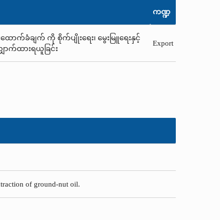
ကဏ္ဍ
ောက်ခံချက် ကို စိုက်ပျိုးရေး၊ မွေးမြူရေးနှင့်
Export
ျှောက်ထားရယူခြင်း
traction of ground-nut oil.