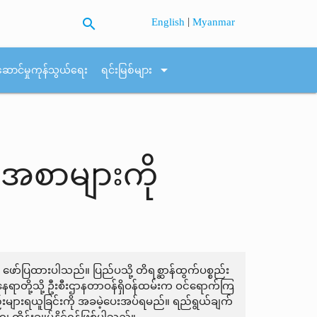
search
|
English
Myanmar
arrow_drop_down
ဆောင်မှုကုန်သွယ်ရေး
ရင်းမြစ်များ
ာန်အစာများကို
်း ဖော်ပြထားပါသည်။ ပြည်ပသို့ တိရစ္ဆာန်ထွက်ပစ္စည်း
ေရာတို့သို့ ဦးစီးဌာနတာဝန်ရှိဝန်ထမ်းက ဝင်ရောက်ကြ
စည်းများရယူခြင်းကို အခမဲ့ပေးအပ်ရမည်။ ရည်ရွယ်ချက်