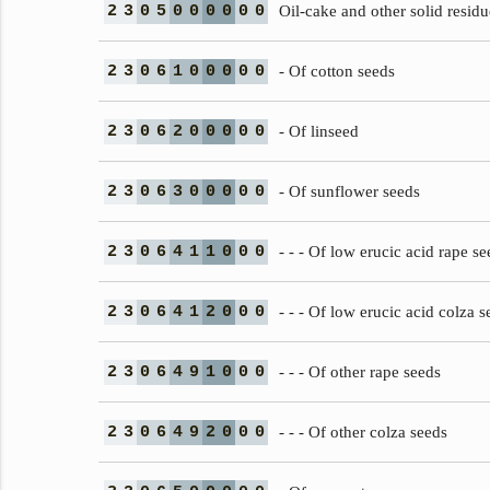
2
3
0
5
0
0
0
0
0
0
Oil-cake and other solid residu
2
3
0
6
1
0
0
0
0
0
- Of cotton seeds
2
3
0
6
2
0
0
0
0
0
- Of linseed
2
3
0
6
3
0
0
0
0
0
- Of sunflower seeds
2
3
0
6
4
1
1
0
0
0
- - - Of low erucic acid rape se
2
3
0
6
4
1
2
0
0
0
- - - Of low erucic acid colza s
2
3
0
6
4
9
1
0
0
0
- - - Of other rape seeds
2
3
0
6
4
9
2
0
0
0
- - - Of other colza seeds