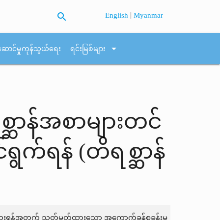
search
|
English
Myanmar
arrow_drop_down
ဆောင်မှုကုန်သွယ်ရေး
ရင်းမြစ်များ
ိရစ္ဆာန်အစာများတင်
ရွက်ရန် (တိရစ္ဆာန်
သပ်စစ်ဆေးရန်အတွက် သတ်မှတ်ထားသော အကောက်ခွန်စခန်းမှ