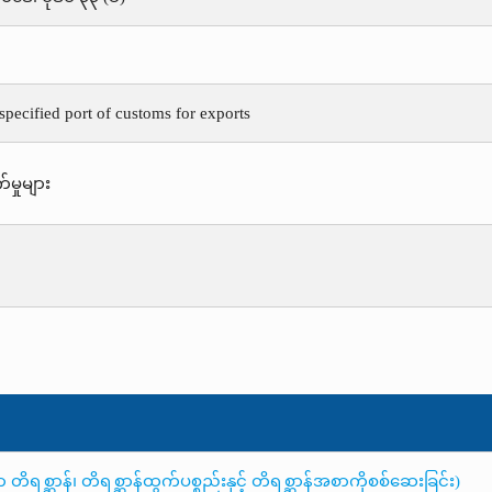
pecified port of customs for exports
်မှုများ
ိရစ္ဆာန်၊ တိရစ္ဆာန်ထွက်ပစ္စည်းနှင့် တိရစ္ဆာန်အစာကိုစစ်ဆေးခြင်း)