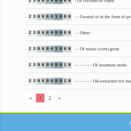
2
3
0
6
5
0
0
0
0
0
- Of coconut or copra
2
3
0
6
6
0
1
0
0
0
- - Ground or in the form of pel
2
3
0
6
6
0
9
0
0
0
- - Other
2
3
0
6
9
0
1
0
0
0
- - Of maize (corn) germ
2
3
0
6
9
0
9
0
1
0
- - - - - - - Of sesamum seeds
2
3
0
6
9
0
9
0
2
0
- - - - - - - Oil-extracted rice br
«
1
2
»