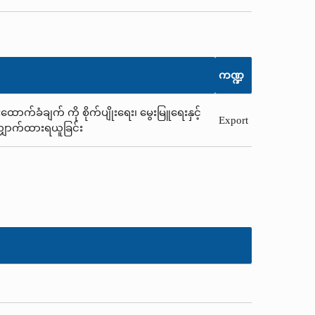
ကဏ္ဍ
ောက်ခံချက် ကို စိုက်ပျိုးရေး၊ မွေးမြူရေးနှင့်
Export
ျှောက်ထားရယူခြင်း