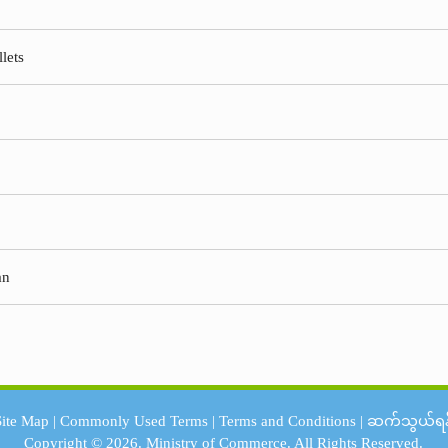
lets
an
Site Map
|
Commonly Used Terms
|
Terms and Conditions
|
ဆက်သွယ်ရန
Copyright © 2026.
Ministry of Commerce.
All Rights Reserved.