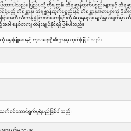
ားပါသည်။ ပြည်ပသို့ တိရစ္ဆာန်၊ တိရစ္ဆာန်ထွက်ပစ္စည်းများနှင့် တိရစ
်ပို့မည့် တိရစ္ဆာန်၊ တိရစ္ဆာန်ထွက်ပစ္စည်းနှင့် တိရစ္ဆာန်အစာများကို
အထိ သီးသန့်ခွဲခြားစစ်ဆေးခြင်းကို ခံယူရမည်။ ရည်ရွယ်ချက်မှာ တိရ
့်အခါ စနစ်တကျ ထိန်းချုပ်နိုင်ရန်ဖြစ်ပါသည်။
ို မွေးမြူရေးနှင့် ကုသရေးဦးစီးဌာနမှ ထုတ်ပြန်ပါသည်။
သက်ဝင်ဆောင်ရွက်မှုရှိမည်ဖြစ်ပါသည်။
းဥပဒေ၊ ပုဒ်မ ၃၃ (ခ)