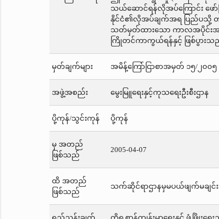
သယ်ဆောင်ရန်လိုအပ်ကြောင်း ဖော်ပြထ
နိုင်ငံ၏လိုအပ်ချက်အရ ပြည်ပသို့ တင
သတ်မှတ်ထားသော ကာလအပိုင်းအခြား
ကြိုတင်ကာကွယ်ရန်နှင့် ဖြစ်ပွားသည
မှတ်ချက်များ
အမိန့်ကြော်ငြာစာအမှတ် ၁၅/၂၀၀၅ က
အဖွဲ့အစည်း
မွေးမြူရေးနှင့်ကုသရေးဦးစီးဌာန
ပို့ကုန်/သွင်းကုန်
ပို့ကုန်
မှ အတည်
2005-04-07
ဖြစ်သည်
ထိ အတည်
သက်ဆိုင်ရာဌာနမှမပယ်ဖျက်မချင်း
ဖြစ်သည်
ရည်ညွှန်းချက်
တိရစ္ဆာန်ကျန်းမာရေးနှင့် ဖွံ့ဖြိုးရေ