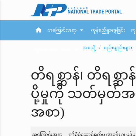
home
arrow_drop_down
အကြောင်းအရာ
ကုန်စည်ရှာဖွေခြင်း
ကု
အစသို့
စည်းမျည်းများ
arrow_drop_down
ပြည်ပစည်းမျဉ်းများ
တိရစ္ဆာန်၊ တိရစ္ဆာ
ပို့မှုကို သတ်မှတ်
အစာ)
အကြောင်းအရာ
ဤစီမံဆောင်ရွက်မှု (အခန်း ၁၊ ပုဒ