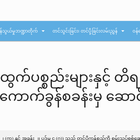
arrow_drop_down
arrow_drop_down
န်သွယ်မှုဘဏ္ဍာတိုက်
တင်သွင်းခြင်း၊ တင်ပို့ခြင်းလမ်းညွှန်
ဝန်
န်ထွက်ပစ္စည်းများနှင့် တ
အကောက်ခွန်စခန်းမှ ဆောင်
်မ ၂ (က) နှင့် အခန်း ၂၊ ပုဒ်မ ၄ (ဂ)) သည် တင်ပို့ကုန်စည်ကို စမ်း