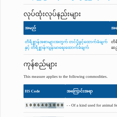
လုပ်ထုံးလုပ်နည်းများ
အမည်
အက
တိရိစ္ဆာန်အစာများအတွက် တင်ပို့ခွင့်ထောက်ခံချက်
တိရ
နှင့် တိရိစ္ဆာန်ကျန်းမာရေးထောက်ခံချက်
ဆည်
ကုန်စည်များ
This measure applies to the following commodities.
HS Code
အကြောင်းအရာ
1
0
0
6
4
0
1
0
0
0
- - Of a kind used for animal f