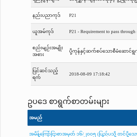
နည်းပညာကုဒ်
P21
ယူအမ်ကုဒ်
P21 - Requirement to pass through s
စည်းမျဉ်းအမျိုး
ပို့ကုန်နှင့်ဆက်စပ်သောစီမံဆောင်ရွက
အစား
ပြင်ဆင်သည့်
2018-08-09 17:18:42
ရက်
ဥပဒေ စာရွက်စာတမ်းများ
အမည်
အမိန့်ကြော်ငြာစာအမှတ် ၁၆/၂၀၀၅ (ပြည်ပသို့ တင်ပို့သော တ