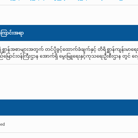
ြောင်းအရာ
ိစ္ဆာန်အစာများအတွက် တင်ပို့ခွင့်ထောက်ခံချက်နှင့် တိရိစ္ဆာန်ကျန်းမာရေးထ
မြောင်း၀န်ကြီးဌာန အောက်ရှိ မွေးမြူရေးနှင့်ကုသရေးဦးစီးဌာန တွင် လ
eed