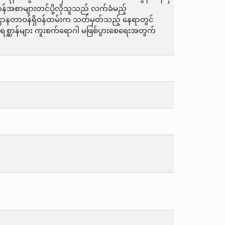
္ဆာန်အစာများတင်ပို့လိုသူသည် လက်ခံမည့်
 ဦးစီးဌာနတာဝန်ရှိဝန်ထမ်းက သတ်မှတ်သည့် နေရာတွင်
စ္ဆာန်များ ကူးစက်ရောဂါ မဖြစ်ပွားစေရေးအတွက်