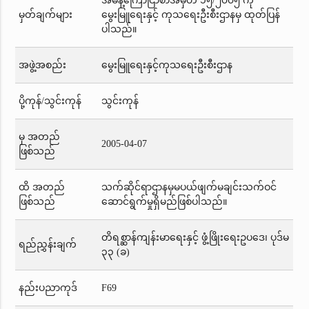
အမိန့်ကြော်ငြာစာအမှတ် ၁၅/၂၀၀၅ ကို
မှတ်ချက်များ
မွေးမြူရေးနှင့် ကုသရေးဦးစီးဌာနမှ ထုတ်ပြန်
ပါသည်။
အဖွဲ့အစည်း
မွေးမြူရေးနှင့်ကုသရေးဦးစီးဌာန
ပို့ကုန်/သွင်းကုန်
သွင်းကုန်
မှ အတည်
2005-04-07
ဖြစ်သည်
ထိ အတည်
သက်ဆိုင်ရာဌာနမှမပယ်ဖျက်မချင်းသက်ဝင်
ဖြစ်သည်
ဆောင်ရွက်မှုရှိမည်ဖြစ်ပါသည်။
တိရစ္ဆာန်ကျန်းမာရေးနှင့် ဖွံ့ဖြိုးရေးဥပဒေ၊ ပုဒ်မ
ရည်ညွှန်းချက်
၃၃ (ခ)
နည်းပညာကုဒ်
F69