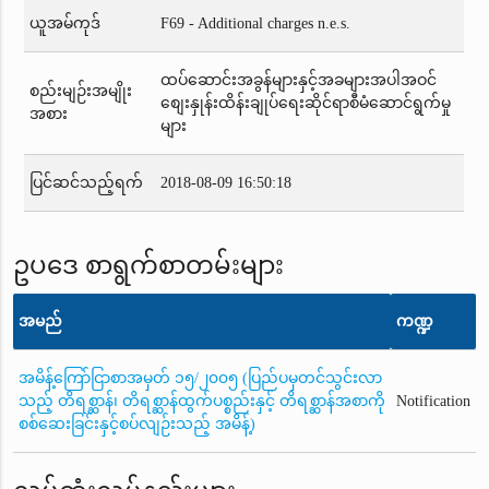
ယူအမ်ကုဒ်
F69 - Additional charges n.e.s.
ထပ်ဆောင်းအခွန်များနှင့်အခများအပါအဝင်
စည်းမျဉ်းအမျိုး
စျေးနှုန်းထိန်းချုပ်ရေးဆိုင်ရာစီမံဆောင်ရွက်မှု
အစား
များ
ပြင်ဆင်သည့်ရက်
2018-08-09 16:50:18
ဥပဒေ စာရွက်စာတမ်းများ
အမည်
ကဏ္ဍ
အမိန့်ကြော်ငြာစာအမှတ် ၁၅/၂၀၀၅ (ပြည်ပမှတင်သွင်းလာ
သည့် တိရစ္ဆာန်၊ တိရစ္ဆာန်ထွက်ပစ္စည်းနှင့် တိရစ္ဆာန်အစာကို
Notification
စစ်ဆေးခြင်းနှင့်စပ်လျဉ်းသည့် အမိန့်)