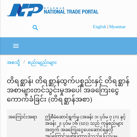
search
|
English
Myanmar
menu
အစသို့
စည်းမျည်းများ
တိရစ္ဆာန်၊ တိရစ္ဆာန်ထွက်ပစ္စည်းနှင့် တိရစ္ဆာန်
အစာများတင်သွင်းမှုအပေါ် အခကြေးငွေ
ကောက်ခံခြင်း (တိရစ္ဆာန်အစာ)
အကြောင်းအရာ
ဤစီမံဆောင်ရွက်မှု (အခန်း ၁၊ ပုဒ်မ ၇ (ဂ) နှင့်
အခန်း ၂၊ ပုဒ်မ ၁၆ (ဃ)) သည် ကုန်စည်များ
အတွက် အခကြေးငွေပေးဆောင်ရန်လို
အပ်ကြောင်းဖော်ပြထားပါသည်။ ပြည်ပမှ