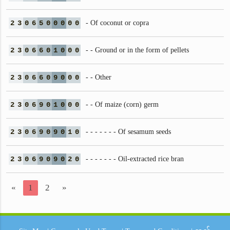
2
3
0
6
5
0
0
0
0
0
- Of coconut or copra
2
3
0
6
6
0
1
0
0
0
- - Ground or in the form of pellets
2
3
0
6
6
0
9
0
0
0
- - Other
2
3
0
6
9
0
1
0
0
0
- - Of maize (corn) germ
2
3
0
6
9
0
9
0
1
0
- - - - - - - Of sesamum seeds
2
3
0
6
9
0
9
0
2
0
- - - - - - - Oil-extracted rice bran
«
1
2
»