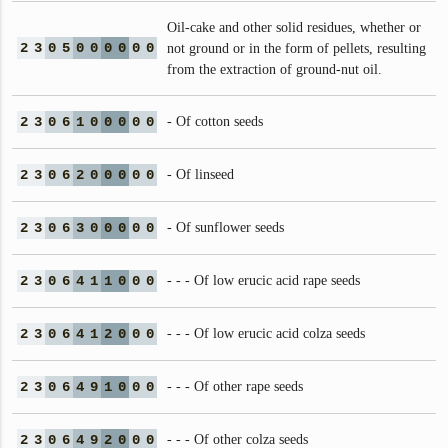
Oil-cake and other solid residues, whether or
2
3
0
5
0
0
0
0
0
0
not ground or in the form of pellets, resulting
from the extraction of ground-nut oil.
2
3
0
6
1
0
0
0
0
0
- Of cotton seeds
2
3
0
6
2
0
0
0
0
0
- Of linseed
2
3
0
6
3
0
0
0
0
0
- Of sunflower seeds
2
3
0
6
4
1
1
0
0
0
- - - Of low erucic acid rape seeds
2
3
0
6
4
1
2
0
0
0
- - - Of low erucic acid colza seeds
2
3
0
6
4
9
1
0
0
0
- - - Of other rape seeds
2
3
0
6
4
9
2
0
0
0
- - - Of other colza seeds