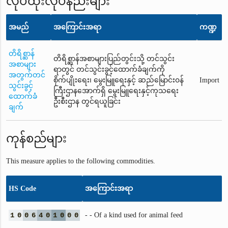
လုပ်ထုံးလုပ်နည်းများ
အမည်
အကြောင်းအရာ
ကဏ္ဍ
တိရိစ္ဆာန်
တိရိစ္ဆာန်အစာများပြည်တွင်းသို့ တင်သွင်း
အစာများ
ရာတွင် တင်သွင်းခွင့်ထောက်ခံချက်ကို
အတွက်တင်
စိုက်ပျိုးရေး၊ မွေးမြူရေးနှင့် ဆည်မြောင်း၀န်
Import
သွင်းခွင့်
ကြီးဌာနအောက်ရှိ မွေးမြူရေးနှင့်ကုသရေး
ထောက်ခံ
ဦးစီးဌာန တွင်ရယူခြင်း
ချက်
ကုန်စည်များ
This measure applies to the following commodities.
HS Code
အကြောင်းအရာ
1
0
0
6
4
0
1
0
0
0
- - Of a kind used for animal feed