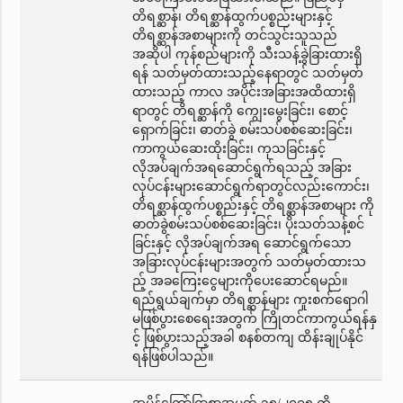
တိရစ္ဆာန်၊ တိရစ္ဆာန်ထွက်ပစ္စည်းများနှင့်
တိရစ္ဆာန်အစာများကို တင်သွင်းသူသည်
အဆိုပါ ကုန်စည်များကို သီးသန့်ခွဲခြားထားရှိ
ရန် သတ်မှတ်ထားသည့်နေရာတွင် သတ်မှတ်
ထားသည့် ကာလ အပိုင်းအခြားအထိထားရှိ
ရာတွင် တိရစ္ဆာန်ကို ကျွေးမွေးခြင်း၊ စောင့်
ရှောက်ခြင်း၊ ဓာတ်ခွဲ စမ်းသပ်စစ်ဆေးခြင်း၊
ကာကွယ်ဆေးထိုးခြင်း၊ ကုသခြင်းနှင့်
လိုအပ်ချက်အရဆောင်ရွက်ရသည့် အခြား
လုပ်ငန်းများဆောင်ရွက်ရာတွင်လည်းကောင်း၊
တိရစ္ဆာန်ထွက်ပစ္စည်းနှင့် တိရစ္ဆာန်အစာများ ကို
ဓာတ်ခွဲစမ်းသပ်စစ်ဆေးခြင်း၊ ပိုးသတ်သန့်စင်
ခြင်းနှင့် လိုအပ်ချက်အရ ဆောင်ရွက်သော
အခြားလုပ်ငန်းများအတွက် သတ်မှတ်ထားသ
ည့် အခကြေးငွေများကိုပေးဆောင်ရမည်။
ရည်ရွယ်ချက်မှာ တိရစ္ဆာန်များ ကူးစက်ရောဂါ
မဖြစ်ပွားစေရေးအတွက် ကြိုတင်ကာကွယ်ရန်နှ
င့် ဖြစ်ပွားသည့်အခါ စနစ်တကျ ထိန်းချုပ်နိုင်
ရန်ဖြစ်ပါသည်။