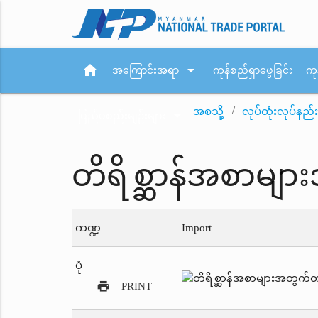
home
arrow_drop_down
အကြောင်းအရာ
ကုန်စည်ရှာဖွေခြင်း
ကု
အစသို့
လုပ်ထုံးလုပ်နည်း
arrow_drop_down
ပြည်ပစည်းမျဉ်းများ
တိရိစ္ဆာန်အစာမျာ
ကဏ္ဍ
Import
ပုံ
print
PRINT