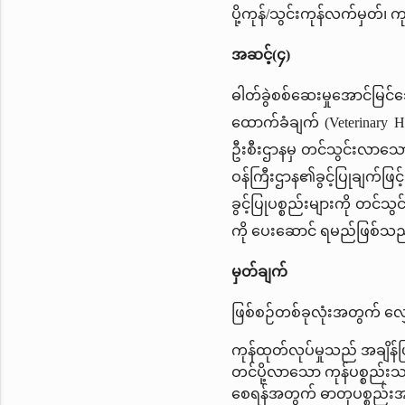
ပို့ကုန်/သွင်းကုန်လက်မှတ်၊ ကုန
အဆင့်(၄)
ဓါတ်ခွဲစစ်ဆေးမှုအောင်မြင်သ
ထောက်ခံချက် (Veterinary H
ဦးစီးဌာနမှ တင်သွင်းလာသော 
ဝန်ကြီးဌာန၏ခွင့်ပြုချက်ဖြ
ခွင့်ပြုပစ္စည်းများကို တင
ကို ပေးဆောင် ရမည်ဖြစ်သည
မှတ်ချက်
ဖြစ်စဉ်တစ်ခုလုံးအတွက် လျှေ
ကုန်ထုတ်လုပ်မှုသည် အချိန
တင်ပို့လာသော ကုန်ပစ္စည်းသ
စေရန်အတွက် ဓာတုပစ္စည်းအမျ