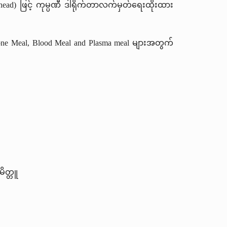
erhead) ဖြင့် ကုမ္ပဏီ ဒါရိုက်တာလက်မှတ်ရေးထိုးထား
ne Meal, Blood Meal and Plasma meal
များအတွက်
မိတ္တူ