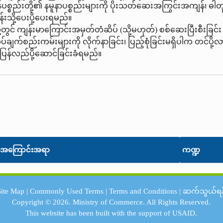
စည်းတို့၏ နမူနာပစ္စည်းများကို ပိုးသတ်ဆေးအကြွင်းအကျန်၊ ဓါတု ဆေးဝါ
းသို့ပေးပို့ပေးရမည်။
ု့တွင် ကျန်းမာကြောင်းအမှတ်တံဆိပ် (သို့မဟုတ်) စစ်ဆေးပြီးစီးခြင်
်ချက်စည်းကမ်းများကို လိုက်နာခြင်း၊ ပြည့်စုံခြင်းမရှိပါက တင်ပို့
ု့ ပြန်လည်ပို့ဆောင်ခြင်းခံရမည်။
အကြောင်းအရာ
ကဏ္ဍ
Site Map
|
Commonly Used Terms
|
Terms and Conditions
|
ဆက်သွယ်ရန
Copyright © 2026.
Ministry of Commerce.
All Rights Reserved.
This website has been built with the support of
USAID.