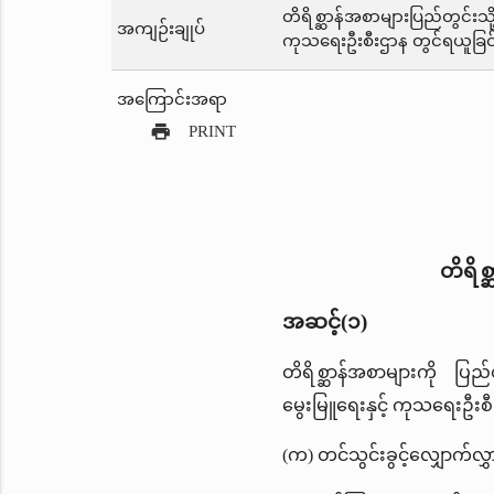
တိရိစ္ဆာန်အစာများပြည်တွင်းသို
အကျဉ်းချုပ်
ကုသရေးဦးစီးဌာန တွင်ရယူခြင
အကြောင်းအရာ
print
PRINT
တိရိစ
အဆင့်(၁)
တိရိစ္ဆာန်အစာများကို ပြည
မွေးမြူရေးနှင့် ကုသရေးဦး
(က) တင်သွင်းခွင့်လျှောက်လွှ