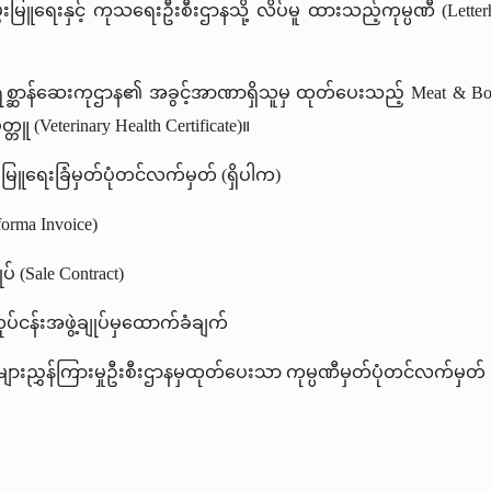
 မွေးမြူရေးနှင့် ကုသရေးဦးစီးဌာနသို့ လိပ်မူ ထားသည့်ကုမ္ပဏီ (Lett
ှ တိရိစ္ဆာန်ဆေးကုဌာန၏ အခွင့်အာဏာရှိသူမှ ထုတ်ပေးသည့်
Meat & Bo
ူ (Veterinary Health Certificate)။
ွေးမြူရေးခြံမှတ်ပုံတင်လက်မှတ် (ရှိပါက)
forma Invoice)
 (Sale Contract)
လုပ်ငန်းအဖွဲ့ချုပ်မှထောက်ခံချက်
ုမ္ပဏီများညွှန်ကြားမှုဦးစီးဌာနမှထုတ်ပေးသာ ကုမ္ပဏီမှတ်ပုံတင်လက်မှတ် 