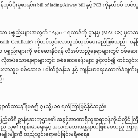
်ထုပ်ပိုးမှုစာရင်း၊
နှင့်
ကိုနယ်စပ် တင်သွ
bill of lading/Airway bill
PC3
ော ပစ္စည်းများအတွက် “Agree” ရလာဒ်ကို ဌာနမှ (MACCS) မှတဆင့် ပ
ealth Certificate) ကိုတင်သွင်းလာသူထံထုတ်ပေးမည်ဖြစ်သည်။ ဝန်ကြီ
ပစ္စည်းများကို စစ်ဆေးနိုင်ရန် လိုအပ်သည့်နေရာများတွင် စစ်ဆေး
င့် လိုအပ်သောနေရာများတွင် စစ်ဆေးစခန်းများ ဖွင့်လှစ်၍ တင်သွ
်သွင်းလာသူမှ စစ်ဆေးခ ၊ ဓါတ်ခွဲခန်းခ နှင့် ကျန်းမာရေးထောက်ခံ
်။
ာက်ထားချိန်မှစ၍ ၇ (သို့) ၁၀ ရက်ကြာမြှင့်နိုင်သည်။
်ပြည့်တိရိစ္ဆာန်ဆေးကုဌာန၏ အခွင့်အာဏာရှိသူဆရာဝန်ကိုယ်တိုင် က
ည် လူ၏ ကျန်းမာရေးနှင့် အသက်ဘေးအန္တရာယ်ဖြစ်စေသည့် ကြာရှည်စွာသိ
ိုးမျိုးကို ထည့်သွင်းရောစပ်ခြင်းမရှိစေရ။