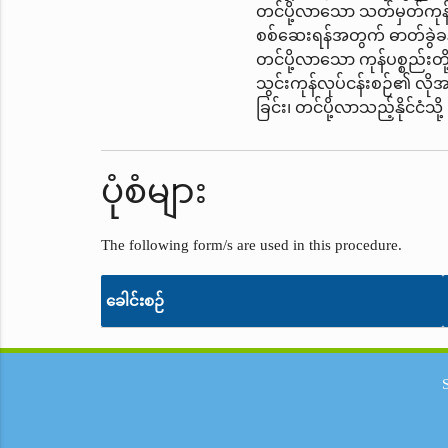
တင်ပို့လာသော သတ်မှတ်ကုန်ပစ္
စစ်ဆေးရန်အတွက် ဓာတ်ခွဲခန်
တင်ပို့လာသော ကုန်ပစ္စည်းတိ
သွင်းကုန်လုပ်ငန်းစဉ်၏ လိုအပ
ခြင်း၊ တင်ပို့လာသည့်နိုင်ငံသိ
ပုံစံများ
The following form/s are used in this procedure.
ခေါင်းစဉ်