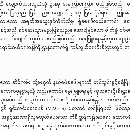
ားကို လျှောက်ထားသူထံသို့ ဌာနမှ အကြောင်းကြား မည်ဖြစ်သည်။ လျ
ည်တင်ပြရမည် ဖြစ်သည်။ လျှောက်လွှာကို ငြင်းဆိုခံရပါက ဤအဆင်
ားသော အရည်အသွေးနှင့်ကိုက်ညီမှု ရှိစေရန်လည်ကောင်း၊ ရောဂါပ
င့်အညီ စစ်ဆေးသွားမည်ဖြစ်သည်။ အောင်မြင်သော ဓါတ်ခွဲ စစ်ဆေးမှု
င့် ထောက်ခံချက် ထုတ်ပေးမည်ဖြစ်သည်။ မွေးမြူရေးနှင့်ကုသရေးဦး
းရောင်းဝယ်ရေးဝန်ကြီးဌာနအောက်ရှိ ကုန်သွယ်ရေးဦးစီးဌာနတွင် တင်
ော ဆိပ်ကမ်း သို့မဟုတ် နယ်စပ်စခန်းများသို့ တင်သွင်းခွင့်ရရှိပြ
ာက်ခွန်ဌာနသို့ လည်းကောင်း မွေးမြူရေးနှင့် ကုသရေးဦးစီးဌာနသို
်းနှင့် လိုအပ်သည့် စာရွက် စာတမ်းများကို စစ်ဆေးနိုင်ရန် အတွ
ွန် ရှင်းလင်းရေးစနစ် (MACCS) မှတဆင့် တင်ပြရမည် ဖြစ်သည်။
အခွင့်အာဏာရှိသူမှထုတ်ပေးသော တိရိစ္ဆာန်ကျန်းမာရေး ထောက်ခံ
 အချက်အလက်များ၊ ဌာနမှထုတ်ပေးထားသော တင်သွင်းခွင့် ထောက်ခ