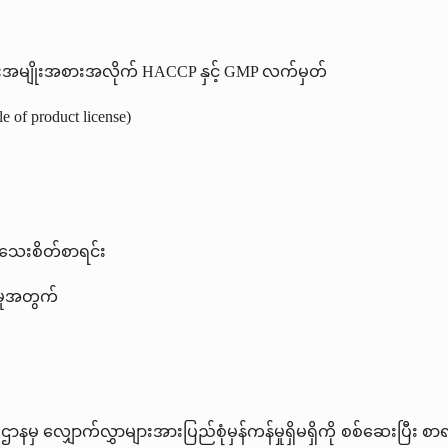
းအမျိုးအစားအလိုက် HACCP နှင့် GMP လက်မှတ်
e of product license)
အသေးစိတ်စာရင်း
မှုအတွက်
ာနမှ လျှောက်လွှာများအားပြည်စုံမှန်ကန်မှုရှိမရှိကို စစ်ဆေးပြီး စ