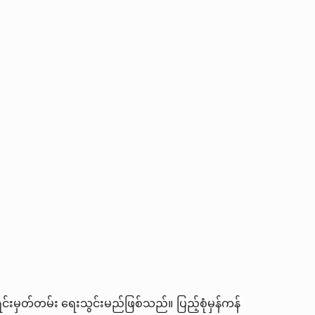
ာရင်းမှတ်တမ်း ရေးသွင်းမည်ဖြစ်သည်။ ပြည့်စုံမှန်ကန်