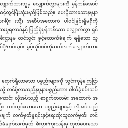
ှောက်ထားသူမှ လျှောက်လွှာများကို မှန်ကန်အောင်
့တွင်ပြီးဆုံးမည်ဖြစ်သည်။ ပေးပို့ထားသောနမူနာ
ိုး (သို့) အဆိပ်အတောက် ပါဝင်ခြင်းရှိမရှိကို
ရလာဒ်နှင့် ပြည့်စုံမှန်ကန်သော လျှောက်လွှာ ရှင်
စီးဌာနမှ တင်သွင်း ခွင့်ထောက်ခံချက် ရရှိသော သူ
ပို့/တင်သွင်း ခွင့်လိုင်စင်ကိုဆက်လက်လျှောက်ထား
ီး ရောက်ရှိလာသော ပစ္စည်းများကို သွင်းကုန်ကြေငြာ
့ တင်ပို့လာသည့်နမူနာပစ္စည်းအား ဓါတ်ခွဲစမ်းသပ်
က်လည်းကောင်း လိုအပ်သည့် စာရွက်စာတမ်း အထောက် အ
 တင်သွင်းလာသော ပစ္စည်းများနှင့် လိုအပ်သည့်
ချက် လက်မှတ်မူရင်းနှင့်ရေးထိုးသူလက်မှတ်၊ တင်
ံချက်လက်မှတ်၊ စီးပွား/ကူးသန်းမှ ထုတ်ပေးသော