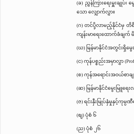
(ခ) ညွှန်ကြားရေးမှူးချုပ်၊
သော လျှောက်လွှာ။
(ဂ) တင်ပို့လာမည့်နိုင်ငံမ
ကျန်းမာရေးထောက်ခံချက် မိတ္တ
(ဃ) မြန်မာနိုင်ငံအတွင်းရှိမ
(င) ကုန်ပစ္စည်းအမှာလွှာ (Pro
(စ) ကုန်အရောင်းအ၀ယ်စာချုပ်
(ဆ) မြန်မာနိုင်ငံမွေးမြူရေး
(ဇ) ရင်းနှီးမြုပ်နှံမှုနှင့်က
(စျ) ပုံစံ ၆
(ည) ပုံစံ ၂၆