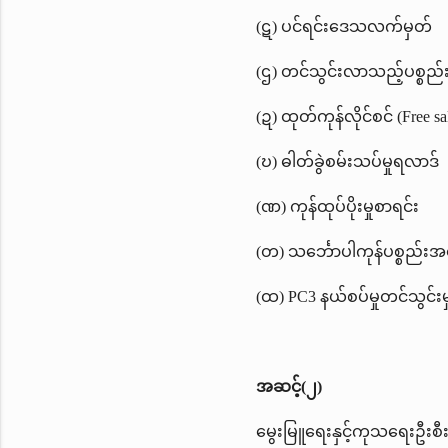
(ဋ) ပင်ရင်းဒေသလက်မှတ်
(ဌ) တင်သွင်းလာသည့်ပစ္စည်
(ဍ) ထုတ်ကုန်လိုင်စင် (Free sal
(ဎ) ဓါတ်ခွဲစမ်းသပ်မှုရလာဒ်
(ဏ) ကုန်ထုပ်ပိုးမှုစာရင်း
(တ) သ​င်္ဘောပါကုန်ပစ္စည်း
(ထ)
PC3
နယ်စပ်မှုတင်သွင်း
အဆင့်(၂)
မွေးမြူရေးနှင့်ကုသရေးဦးစီးဌ