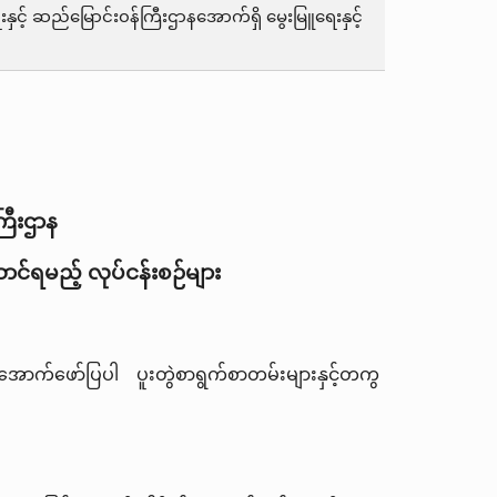
းနှင့် ဆည်မြောင်း၀န်ကြီးဌာနအောက်ရှိ မွေးမြူရေးနှင့်
ကြီးဌာန
ာင်ရမည့် လုပ်ငန်းစဉ်များ
အောက်ဖော်ပြပါ ပူးတွဲစာရွက်စာတမ်းများနှင့်တကွ