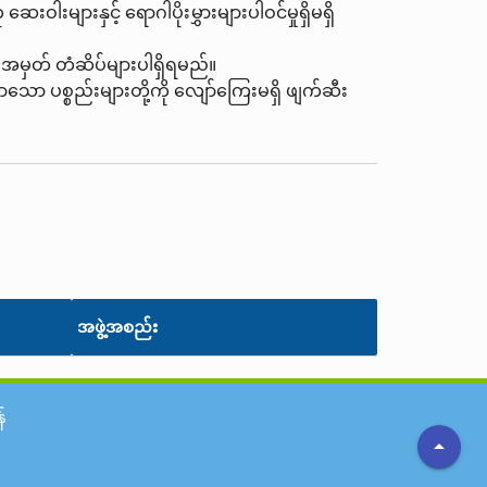
းများနှင့် ရောဂါပိုးမွှားများပါဝင်မှုရှိမရှိ
း အမှတ် တံဆိပ်များပါရှိရမည်။
လာသော ပစ္စည်းများတို့ကို လျော်ကြေးမရှိ ဖျက်ဆီး
အဖွဲ့အစည်း
်
arrow_drop_up