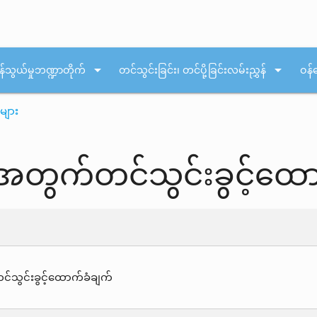
arrow_drop_down
arrow_drop_down
န်သွယ်မှုဘဏ္ဍာတိုက်
တင်သွင်းခြင်း၊ တင်ပို့ခြင်းလမ်းညွှန်
ဝန်
များ
းအတွက်တင်သွင်းခွင့်ထေ