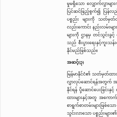
မှုမရှိသော လျှောက်လွှာမျ
ပြင်ဆင်ဖြည့်စွက်၍ ပြန်လ
ပစ္စည်း များကို သတ်မှတ်ထ
လည်းကောင်း နည်းလမ်းများနှ
များကို ဌာနမှ တင်သွင်းခွ
သည် စီးပွားရေးနှင့်ကူးသန်
နိုင်မည်ဖြစ်သည်။
အဆင့်(၃)
မြန်မာနိုင်ငံ၏ သတ်မှတ်ထားသ
လွှာလုပ်ဆောင်ရန်အတွက် အကေ
နိုင်ရန် ပို့ဆောင်ပေးခြင
ထားများနှင့်အတူ အကောက်ခ
စာရွက်စာတမ်းများဖြစ်သော 
သွင်းလာသော ပစ္စည်းများ၏