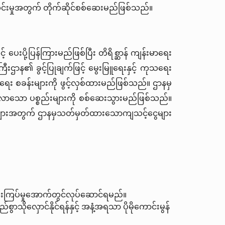
င်းမှုအတွက် တိုက်ဆိုင်စစ်ဆေးမည်ဖြစ်သည်။
ေးပို့ပြန်ကြားမည်ဖြစ်ပြီး တိရိစ္ဆာန် ကျန်းမာရေး
းဌာန၏ ခွင့်ပြုချက်ဖြင့် မွေးမြူရေးနှင့် ကုသရေး
ရေး စခန်းများကို ဖွင့်လှစ်ထားမည်ဖြစ်သည်။ ဌာနမှ
င်းလာသော ပစ္စည်းများကို စစ်ဆေးသွားမည်ဖြစ်သည်။
ချက်များအတွက် ဌာနမှသတ်မှတ်ထားသောကျသင့်ငွေများ
ြီးကြပ်မှုအောက်တွင်လုပ်ဆောင်ရမည်။
ုလှောင်နိုင်ရန်နှင့် အနံ့အရသာ ပိုမိုကောင်းမွန်