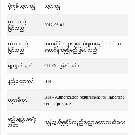
ပို့ကုန်/သွင်းကုန်
သွင်းကုန်
မှ အတည်
2012-06-01
ဖြစ်သည်
ထိ အတည်
သက်ဆိုင်ရာဌာနမှမပယ်ဖျက်မချင်းသက်ဝင်
ဖြစ်သည်
ဆောင်ရွက်မှုရှိမည်ဖြစ်ပါသည်။
ရည်ညွှန်းချက်
CITES ကွန်ဗင်းရှင်း
နည်းပညာကုဒ်
B14
B14 - Authorization requirement for importing
ယူအမ်ကုဒ်
certain products
စည်းမျဉ်းအမျိုး
ကုန်သွယ်မှုဆိုင်ရာနည်းပညာအတားအဆီးများ
အစား