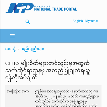
search
|
English
Myanmar
menu
အစသို့
စည်းမျည်းများ
CITES မျိုးစိတ်များတင်သွင်းမှုအတွက်
သက်ဆိုင်ရာဌာနမှ အတည်ပြုချက်ရယူ
ရန်လိုအပ်ချက်
အကြောင်းအရာ
ဤစီမံဆောင်ရွက်မှုသည် (နောက်ဆက်တွဲ က၊
အပိုဒ် ၁-၂၊ ၂-၂ နှင့် ၃-၂) သည် ကုန်စည်များမ
တင်သွင်းမီ သက်ဆိုင်ရာ အစိုးရဌာနမှ
အတည်ပြုချက်ရယူရန်လိုအပ်ကြောင်းဖော်ပြ