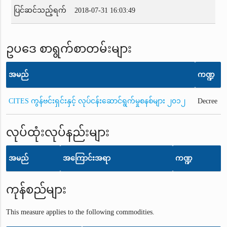
ပြင်ဆင်သည့်ရက်
2018-07-31 16:03:49
ဥပဒေ စာရွက်စာတမ်းများ
အမည်
ကဏ္ဍ
CITES ကွန်ဗင်းရှင်းနှင့် လုပ်ငန်းဆောင်ရွက်မှုစနစ်များ ၂၀၁၂
Decree
လုပ်ထုံးလုပ်နည်းများ
အမည်
အကြောင်းအရာ
ကဏ္ဍ
ကုန်စည်များ
This measure applies to the following commodities.