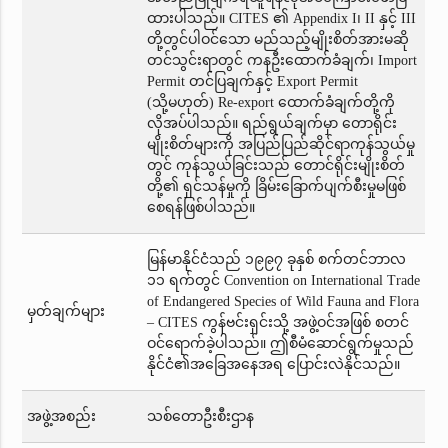
ထားပါသည်။ CITES ၏ Appendix I၊ II နှင့် III
တို့တွင်ပါဝင်သော မည်သည့်မျိုးစိတ်အားမဆို
တင်သွင်းရာတွင် ကနဦးထောက်ခံချက်၊ Import
Permit တင်ပြချက်နှင့် Export Permit
(သို့မဟုတ်) Re-export ထောက်ခံချက်တို့ကို
လိုအပ်ပါသည်။ ရည်ရွယ်ချက်မှာ တောရိုင်း
မျိုးစိတ်များကို အပြည်ပြည်ဆိုင်ရာကုန်သွယ်မှု
တွင် ကုန်သွယ်ခြင်းသည် တောင်ရိုင်းမျိုးစိတ်
တို့၏ ရှင်သန်မှုကို ခြိမ်းခြောက်ပျက်စီးမှုမဖြစ်
စေရန်ဖြစ်ပါသည်။
မြန်မာနိုင်ငံသည် ၁၉၉၇ ခုနှစ် စက်တင်ဘာလ
၁၁ ရက်တွင် Convention on International Trade
of Endangered Species of Wild Fauna and Flora
မှတ်ချက်များ
– CITES ကွန်ဗင်းရှင်းသို့ အဖွဲ့ဝင်အဖြစ် စတင်
ဝင်ရောက်ခဲ့ပါသည်။ ဤစီမံဆောင်ရွက်မှုသည်
နိုင်ငံ၏အခြေအနေအရ ပြောင်းလဲနိုင်သည်။
အဖွဲ့အစည်း
သစ်တောဦးစီးဌာန