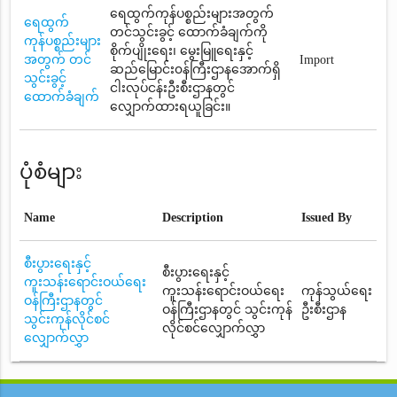
ရေထွက်ကုန်ပစ္စည်းများအတွက်
ရေထွက်
တင်သွင်းခွင့် ထောက်ခံချက်ကို
ကုန်ပစ္စည်းများ
စိုက်ပျိုးရေး၊ မွေးမြူရေးနှင့်
အတွက် တင်
Import
ဆည်မြောင်း၀န်ကြီးဌာနအောက်ရှိ
သွင်းခွင့်
ငါးလုပ်ငန်းဦးစီးဌာနတွင်
ထောက်ခံချက်
လျှောက်ထားရယူခြင်း။
ပုံစံများ
Name
Description
Issued By
စီးပွားရေးနှင့်
စီးပွားရေးနှင့်
ကူးသန်းရောင်းဝယ်ရေး
ကူးသန်းရောင်းဝယ်ရေး
ကုန်သွယ်ရေး
ဝန်ကြီးဌာနတွင်
ဝန်ကြီးဌာနတွင် သွင်းကုန်
ဦးစီးဌာန
သွင်းကုန်လိုင်စင်
လိုင်စင်လျှောက်လွှာ
လျှောက်လွှာ