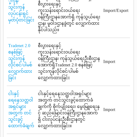
ို့ကုန်/
စီးပွားရေးနှင့်
သွင်းကုန်
ကူးသန်းရောင်းဝယ်ရေး
Import/Export
လုပ်ငန်းရှင်
ဝန်ကြီးဌာနအောက်ရှိ ကုန်သွယ်ရေး
မှတ်ပုံတင်ခြင်း
ဌာန၊ မူဝါဒဌာနခွဲတွင် လျှောက်ထား
နိုင်ပါသည်။
Tradenet 2.0
စီးပွားရေးနှင့်
စနစ်ဖြင့်
ကူးသန်းရောင်းဝယ်ရေး
သွင်းကုန်
ဝန်ကြီးဌာန၊ ကုန်သွယ်ရေးဦးစီးဌာန
Import
လိုင်စင်/ပါမစ်
အောက်ရှိTradenet 2.0 စနစ်ဖြင့်
လျှောက်ထား
သွင်းကုန်လိုင်စင်/ပါမစ်
ခြင်း
လျှောက်ထားခြင်း
ငါးနှင့်
ငါးနှင့်ရေနေသတ္တဝါအရှင်များ
ရေနေသတ္တဝါ
အတွက် တင်သွင်းခွင့်ထောက်ခံ
အရှင်များ
ချက်ကို စိုက်ပျိုးရေး၊ မွေးမြူရေးနှ
Import
အတွက် တင်
င့် ဆည်မြောင်း၀န်ကြီးဌာနအောက်
သွင်းခွင့်
ရှိ ငါးလုပ်ငန်းဦးစီးဌာနတွင်
ထောက်ခံချက်
လျှောက်ထားခြင်း။