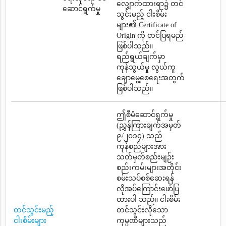
လျှောက်ထားရာ၌ တင်
ဆောင်ရွက်မှု
သွင်းမည့် ငါးစိမ်း
များ၏ Certificate of
Origin ကို တင်ပြရမည်
ဖြစ်ပါသည်။
ရည်ရွယ်ချက်မှာ
ကုန်သွယ်မှု လွယ်ကူ
ချောမွေ့စေရေးအတွက်
ဖြစ်ပါသည်။
ဤစီမံဆောင်ရွက်မှု
(ညွှန်ကြားချက်အမှတ်
၉/၂၀၁၄) သည်
ကုန်စည်များအား
သတ်မှတ်စည်းမျဉ်း
စည်းကမ်းများအတိုင်း
စမ်းသပ်စစ်ဆေးရန်
လိုအပ်ကြောင်းဖော်ပြ
ထားပါ သည်။ ငါးစိမ်း
တင်သွင်းမည့်
တင်သွင်းလိုသော
ငါးစိမ်းများ
ကုမ္ပဏီများသည်