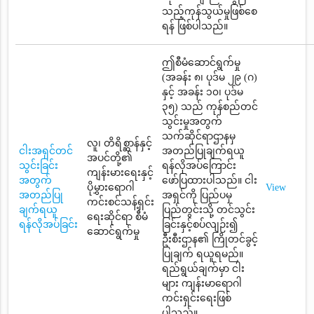
သည့်ကုန်သွယ်မှုဖြစ်စေ
ရန် ဖြစ်ပါသည်။
ဤစီမံဆောင်ရွက်မှု
(အခန်း ၈၊ ပုဒ်မ ၂၉ (ဂ)
နှင့် အခန်း ၁၀၊ ပုဒ်မ
၃၅) သည် ကုန်စည်တင်
သွင်းမှုအတွက်
သက်ဆိုင်ရာဌာနမှ
လူ၊ တိရိစ္ဆာန်နှင့်
ငါးအရှင်တင်
အတည်ပြုချက်ရယူ
အပင်တို့၏
သွင်းခြင်း
ရန်လိုအပ်ကြောင်း
ကျန်းမားရေးနှင့်
အတွက်
ဖော်ပြထားပါသည်။ ငါး
ပိုမွှားရောဂါ
View
အတည်ပြု
အရှင်ကို ပြည်ပမှ
ကင်းစင်သန့်ရှင်း
ချက်ရယူ
ပြည်တွင်းသို့ တင်သွင်း
ရေးဆိုင်ရာ စီမံ
ရန်လိုအပ်ခြင်း
ခြင်းနှင့်စပ်လျဉ်း၍
ဆောင်ရွက်မှု
ဦးစီးဌာန၏ ကြိုတင်ခွင့်
ပြုချက် ရယူရမည်။
ရည်ရွယ်ချက်မှာ ငါး
များ ကျန်းမာရောဂါ
ကင်းရှင်းရေးဖြစ်
ပါသည်။