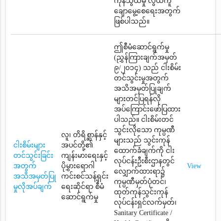
ကုန်သွယ်မှု လွယ်ကူ
ချောမွေ့စေရေးအတွက်
ဖြစ်ပါသည်။
ဤစီမံဆောင်ရွက်မှု
(ညွှန်ကြားချက်အမှတ်
၉/၂၀၁၄) သည် ငါးစိမ်း
တင်သွင်းမှုအတွက်
အသိအမှတ်ပြုချက်
များတင်ပြရန်လို
အပ်ကြောင်းဖော်ပြထား
ပါသည်။ ငါးစိမ်းတင်
သွင်းလိုသော ကုမ္ပဏီ
လူ၊ တိရိစ္ဆာန်နှင့်
များသည် သွင်းကုန်
ငါးစိမ်းများ
အပင်တို့၏
ထောက်ခံချက်ကို ငါး
တင်သွင်းခြင်း
ကျန်းမားရေးနှင့်
လုပ်ငန်းဦးစီးဌာနတွင်
အတွက်
ပိုမွှားရောဂါ
View
လျှောက်ထားရာ၌
အသိအမှတ်ပြု
ကင်းစင်သန့်ရှင်း
ကုမ္ပဏီမှတ်ပုံတင်၊
မှုလိုအပ်ချက်
ရေးဆိုင်ရာ စီမံ
ထုတ်ကုန်သွင်းကုန်
ဆောင်ရွက်မှု
လုပ်ငန်းရှင်လက်မှတ်၊
Sanitary Certificate /