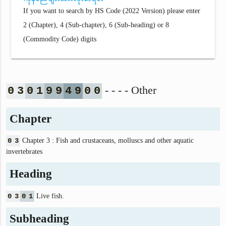
If you want to search by HS Code (2022 Version) please enter
2 (Chapter), 4 (Sub-chapter), 6 (Sub-heading) or 8
(Commodity Code) digits
- - - - Other
0
3
0
1
9
9
4
9
0
0
Chapter
0
3
Chapter 3 : Fish and crustaceans, molluscs and other aquatic
invertebrates
Heading
0
3
0
1
Live fish.
Subheading