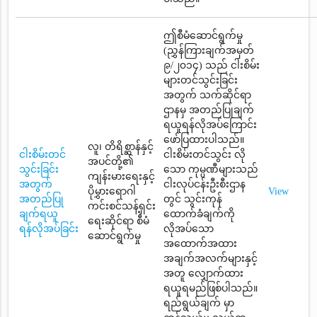
ဤစီမံဆောင်ရွက်မှု
(ညွှန်ကြားချက်အမှတ်
၉/၂၀၁၄) သည် ငါးစိမ်း
များတင်သွင်းခြင်း
အတွက် သက်ဆိုင်ရာ
ဌာနမှ အတည်ပြုချက်
ရယူရန်လိုအပ်ကြောင်း
ဖော်ပြထားပါသည်။
လူ၊ တိရိစ္ဆာန်နှင့်
ငါးစိမ်းတင်
ငါးစိမ်းတင်သွင်း လို
အပင်တို့၏
သွင်းခြင်း
သော ကုမ္ပဏီများသည်
ကျန်းမားရေးနှင့်
အတွက်
ငါးလုပ်ငန်းဦးစီးဌာန
ပိုမွှားရောဂါ
View
အတည်ပြု
တွင် သွင်းကုန်
ကင်းစင်သန့်ရှင်း
ချက်ရယူ
ထောက်ခံချက်ကို
ရေးဆိုင်ရာ စီမံ
ရန်လိုအပ်ခြင်း
လိုအပ်သော
ဆောင်ရွက်မှု
အထောက်အထား
အချက်အလက်များနှင့်
အတူ လျှောက်ထား
ရယူရမည်ဖြစ်ပါသည်။
ရည်ရွယ်ချက် မှာ