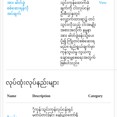
အား ဓါတ်ခွဲ
သွင်းကုန်ထောက်ခံ
View
စစ်ဆေးရန်လို
ချက်ကို ငါးလုပ်ငန်း
အပ်ချက်
ဦးစီးဌာနတွင်
လျှောက်ထားရာ၌ တင်
သွင်းလိုသည့် ငါးအမျိုး
အစားအလိုက် နမူနာ
အား ဓါတ်ခွဲခန်းသို့ပေး
ပို့၍ ကြိုတင်စစ်ဆေးရ
မည်။ ရည်ရွယ်ချက်မှာ
ကုန်သွယ်မှု လွယ်ကူ
ချောမွေ့စေရေးအတွက်
ဖြစ်ပါသည်။
လုပ်ထုံးလုပ်နည်းများ
Name
Description
Category
ို့ကုန်/သွင်းကုန်လုပ်ငန်းရှင်
မှတ်ပုံတင်ခြင်း နေပြည်တော်ရှိ