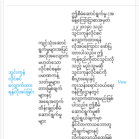
ဤစီမံဆောင်ရွက်မှု (အ
မိန့်ကြော်ငြာစာအမှတ်
၂၂/၂၀၁၉) သည်
သွင်းကုန်လိုင်စင်
လျှောက်ထားရန်
ကျင့်သုံးဆောင်
လိုအပ်ကြောင်း ဖော်ပြ
ရွက်မှုများအပြင်
ထားပါသည်။ ဤ
အလိုအလျောက်
ကုန်စည်ကိုတင်သွင်းလို
မဟုတ်သော
သည့် မည်သူမဆို
လိုင်စင်စနစ်၊
သွင်းကုန်
သွင်းကုန်လိုင်စင်ကို
ပမာဏကန့်
လိုင်စင်
စီးပွားရေးနှင့်
သတ်မှုများ၊
View
လျှောက်ထား
ကူးသန်းရောင်းဝယ်ရေး
တားမြစ်ချက်
ရန်လိုအပ်ခြင်း
ဝန်ကြီးဌာနတွင်
များနှင့်
လျှောက်ထားရမည်ဖြစ်
အရေအတွက်
ပါသည်။ ဤစီမံ
ထိန်းချုပ်စီမံ
ဆောင်ရွက်မှု၏
ဆောင်ရွက်မှု
ရည်ရွယ်ချက်မှာ
များ
နိုင်ငံတကာသဘောတူ
ညီချက်များနှင့်
လိုက်လျောညီထွေဖြစ်