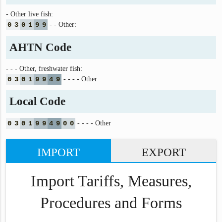
- Other live fish:
0
3
0
1
9
9
- - Other:
AHTN Code
- - - Other, freshwater fish:
0
3
0
1
9
9
4
9
- - - - Other
Local Code
0
3
0
1
9
9
4
9
0
0
- - - - Other
IMPORT
EXPORT
Import Tariffs, Measures,
Procedures and Forms