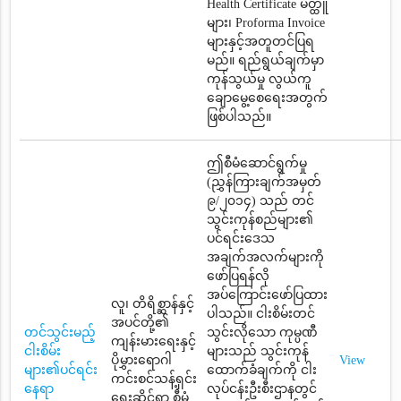
Health Certificate မိတ္ထူ
များ၊ Proforma Invoice
များနှင့်အတူတင်ပြရ
မည်။ ရည်ရွယ်ချက်မှာ
ကုန်သွယ်မှု လွယ်ကူ
ချောမွေ့စေရေးအတွက်
ဖြစ်ပါသည်။
ဤစီမံဆောင်ရွက်မှု
(ညွှန်ကြားချက်အမှတ်
၉/၂၀၁၄) သည် တင်
သွင်းကုန်စည်များ၏
ပင်ရင်းဒေသ
အချက်အလက်များကို
ဖော်ပြရန်လို
အပ်ကြောင်းဖော်ပြထား
လူ၊ တိရိစ္ဆာန်နှင့်
ပါသည်။ ငါးစိမ်းတင်
အပင်တို့၏
တင်သွင်းမည့်
သွင်းလိုသော ကုမ္ပဏီ
ကျန်းမားရေးနှင့်
ငါးစိမ်း
များသည် သွင်းကုန်
ပိုမွှားရောဂါ
View
များ၏ပင်ရင်း
ထောက်ခံချက်ကို ငါး
ကင်းစင်သန့်ရှင်း
နေရာ
လုပ်ငန်းဦးစီးဌာနတွင်
ရေးဆိုင်ရာ စီမံ