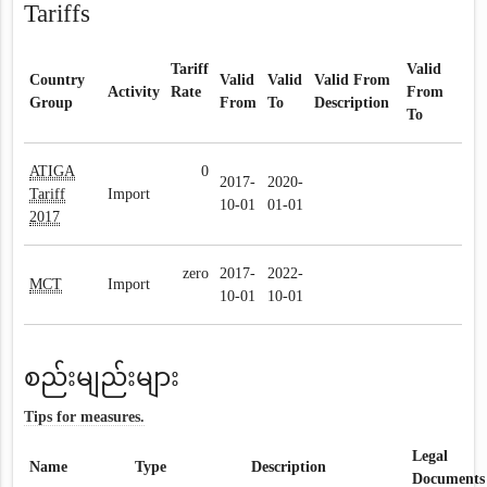
Tariffs
Tariff
Valid
Country
Valid
Valid
Valid From
Activity
Rate
From
Group
From
To
Description
To
ATIGA
0
2017-
2020-
Tariff
Import
10-01
01-01
2017
zero
2017-
2022-
MCT
Import
10-01
10-01
စည်းမျည်းများ
Tips for measures.
Legal
Name
Type
Description
Documents