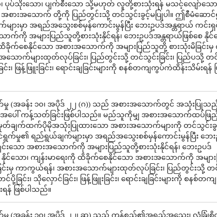
ပ်သိုးသော၊ ပျက်စီးသော သို့မဟုတ် လူတို့စားသုံးရန် မသင့်လျော်သေ
့ အစားအသောက် တို့ကို ပြည်တွင်းသို့ တင်သွင်းခွင့်မပြုပါ။ ဤစီမံဆောင်
က်များမှာ အရည်အသွေးစစ်မှန်ကောင်းမွန်ပြီး ဘေးဥပဒ်အန္တရာယ် ကင်းရှင
ကို အများပြည်သူတို့စားသုံးနိုင်ရန်၊ ဘေးဥပဒ်အန္တရာယ်ဖြစ်စေ နိုင
ထိခိုက်စေနိုင်သော အစားအသောက်ကို အများပြည်သူတို့ စားသုံးမိခြင်းမှ
ောက်များထုတ်လုပ်ခြင်း၊ ပြည်တွင်းသို့ တင်သွင်းခြင်း၊ ပြည်ပသို့ တင်ပ
ခြင်း၊ ဖြန့်ဖြူးခြင်း၊ ရောင်းချခြင်းများကို စနစ်တကျကွပ်ကဲထိန်းသိမ်းရန် ဖ
်မှု (အခန်း ၁၀၊ အပိုဒ် ၂၂ (ဂ)) သည် အစားအသောက်တွင် အသုံးပြုသည်
ျားအပေါ် ကန့်သတ်ခြင်းဖြစ်ပါသည်။ မည်သူကိုမျှ အစားအသောက်ထပ်ဖြည်
မှတ်ချက်ထက်ပိုမိုအသုံးပြုထားသော အစားအသောက်များကို တင်သွင်းခွင
ရွက်မှု၏ ရည်ရွယ်ချက်များမှာ အရည်အသွေးစစ်မှန်ကောင်းမွန်ပြီး ဘေး
ှင်းသော အစားအသောက်ကို အများပြည်သူတို့စားသုံးနိုင်ရန်၊ ဘေးဥပဒ်
 နိုင်သော၊ ကျန်းမာရေးကို ထိခိုက်စေနိုင်သော အစားအသောက်ကို အများ
မိခြင်းမှ ကာကွယ်ရန်၊ အစားအသောက်များထုတ်လုပ်ခြင်း၊ ပြည်တွင်းသို့ တင
 တင်ပို့ခြင်း၊ သိုလှောင်ခြင်း၊ ဖြန့်ဖြူးခြင်း၊ ရောင်းချခြင်းများကို စနစ်တကျ
်းရန် ဖြစ်ပါသည်။
မှု (အခန်း ၁၀၊ အပိုဒ် ၂၂၊ ဆ) သည် ကုန်စည်၏အရည်အသွေး၊ လုံခြုံစိတ်