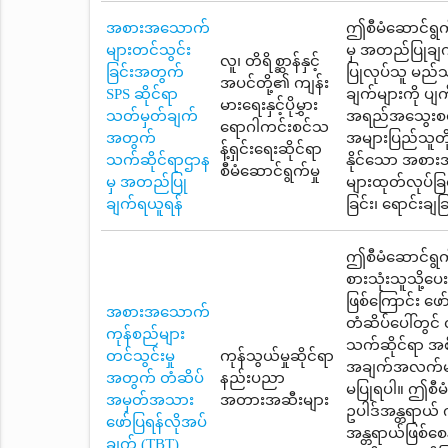
အစားအသောက်
ဤစီမံဆောင်ရွက်
များတင်သွင်း
မှ အတည်ပြုချက
လူ၊ တိရိစ္ဆာန်နှင့်
ခြင်းအတွက်
ပြုလုပ်သူ မည်သူ
အပင်တို့၏ ကျန်း
SPS ဆိုင်ရာ
ချက်များကို ပျ
မားရေးနှင့်ပိုမွှား
သတ်မှတ်ချက်
အရည်အသွေးစစ်မ
ရောဂါကင်းစင်သ
အတွက်
အများပြည်သူတို့
န့်ရှင်းရေးဆိုင်ရာ
သက်ဆိုင်ရာဌာန
နိုင်သော အစား
စီမံဆောင်ရွက်မှု
မှ အတည်ပြု
များထုတ်လုပ်ခြင်း
ချက်ရယူရန်
ခြင်း၊ ရောင်းချ
ဤစီမံဆောင်ရွက်
စားသုံးသူသို့ပ
ဖြစ်ကြောင်း ဖ
အစားအသောက်
တံဆိပ်ပေါ်တွင်
ကုန်စည်များ
သက်ဆိုင်ရာ အစ
တင်သွင်းမှု
ကုန်သွယ်မှုဆိုင်ရာ
အချက်အလက်များ
အတွက် တံဆိပ်
နည်းပညာ
မပြုရပါ။ ဤစီမံ
အမှတ်အသား
အတားအဆီးများ
ဥပါဒ်အန္တရာယ် 
ဖော်ပြရန်လိုအပ်
အန္တရာယ်ဖြစ်စေ
ချက် (TBT)