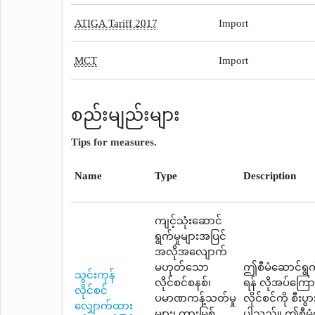
ATIGA Tariff 2017
Import
MCT
Import
စည်းမျည်းများ
Tips for measures.
Name
Type
Description
ကျင့်သုံးဆောင်
ရွက်မှုများအပြင်
အလိုအလျောက်
မဟုတ်သော
ဤစီမံဆောင်ရွက်
သွင်းကုန်
လိုင်စင်စနစ်၊
ရန် လိုအပ်ကြေ
လိုင်စင်
ပမာဏကန့်သတ်မှု
လိုင်စင်ကို စီး
လျှောက်ထား
များ၊ တားမြစ်
ပါသည်။ ဤစီမံဆ