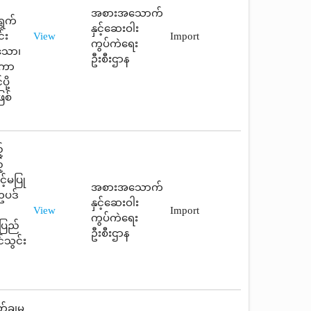
ာ
အစားအသောက်
ရွက်
နှင့်ဆေးဝါး
်း
View
Import
ကွပ်ကဲရေး
်သော၊
ဦးစီးဌာန
 ကာ
ို့
ြစ်
့
့
့်မပြု
အစားအသောက်
ဥပဒ်
နှင့်ဆေးဝါး
View
Import
ကွပ်ကဲရေး
ပြည်
ဦးစီးဌာန
်သွင်း
ချမှု