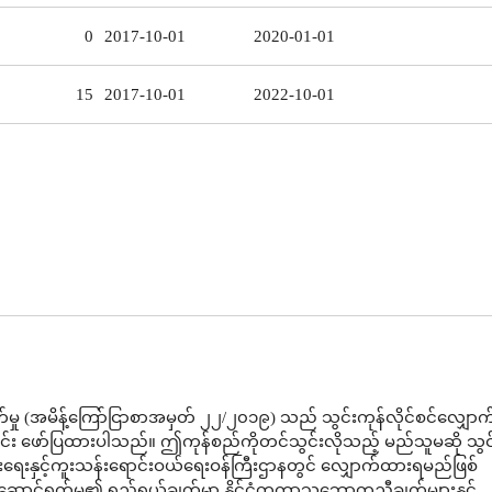
0
2017-10-01
2020-01-01
15
2017-10-01
2022-10-01
မှု (အမိန့်ကြော်ငြာစာအမှတ် ၂၂/၂၀၁၉) သည် သွင်းကုန်လိုင်စင်လျှော
ာင်း ဖော်ပြထားပါသည်။ ဤကုန်စည်ကိုတင်သွင်းလိုသည့် မည်သူမဆို သွင်
ပွားရေးနှင့်ကူးသန်းရောင်းဝယ်ရေးဝန်ကြီးဌာနတွင် လျှောက်ထားရမည်ဖြစ်
ောင်ရွက်မှု၏ ရည်ရွယ်ချက်မှာ နိုင်ငံတကာသဘောတူညီချက်များနှင့်