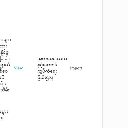
 အများ
ြထား
ုင်ခွ
ပြုပါ။
အစားအသောက်
တရာယ်
နှင့်ဆေးဝါး
View
Import
စ်စေ
ကွပ်ကဲရေး
းမိ
ဦးစီးဌာန
ြည်ပ
းသိမ်း
ွှား
ာ၊