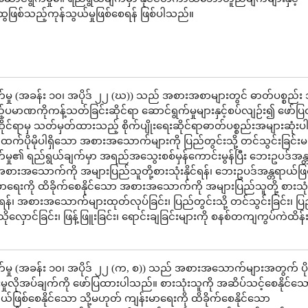
ဖြစ်သည့်ကုန်သွယ်မှုဖြစ်စေရန် ဖြစ်ပါသည်။
မှု (အခန်း ၁၀၊ အပိုဒ် ၂၂ (ဃ)) သည် အစားအစာများတွင် ဓာတ်ပစ္စည်း
ည့်ပမာဏကိုကန့်သတ်ခြင်းဆိုင်ရာ ဆောင်ရွက်မှုများနှင့်စပ်လျဉ်း၍ ဖော်ပ
်ရာမှ သတ်မှတ်ထားသည့် စိုက်ပျိုးရေးဆိုင်ရာဓာတ်ပစ္စည်းအများဆုံးပါနိ
ထက်ပိုမိုပါရှိသော အစားအသောက်များကို ပြည်တွင်းသို့ တင်သွင်းခြင်းမ
်မှု၏ ရည်ရွယ်ချက်မှာ အရည်အသွေးစစ်မှန်ကောင်းမွန်ပြီး ဘေးဥပဒ်အန္
စားအသောက်ကို အများပြည်သူတို့စားသုံးနိုင်ရန်၊ ဘေးဥပဒ်အန္တရာယ်ဖြ
းမာရေးကို ထိခိုက်စေနိုင်သော အစားအသောက်ကို အများပြည်သူတို့ စားသုံ
ရန်၊ အစားအသောက်များထုတ်လုပ်ခြင်း၊ ပြည်တွင်းသို့ တင်သွင်းခြင်း၊ ပ
်း၊ သိုလှောင်ခြင်း၊ ဖြန့်ဖြူးခြင်း၊ ရောင်းချခြင်းများကို စနစ်တကျကွပ်ကဲထိန်
မှု (အခန်း ၁၀၊ အပိုဒ် ၂၂ (က, စ)) သည် အစားအသောက်များအတွက် ပိုးမ
်းမှုလိုအပ်ချက်ကို ဖော်ပြထားပါသည်။ စားသုံးသူကို အဆိပ်သင့်စေနိုင်သေ
်ဖြစ်စေနိုင်သော သို့မဟုတ် ကျန်းမာရေးကို ထိခိုက်စေနိုင်သော