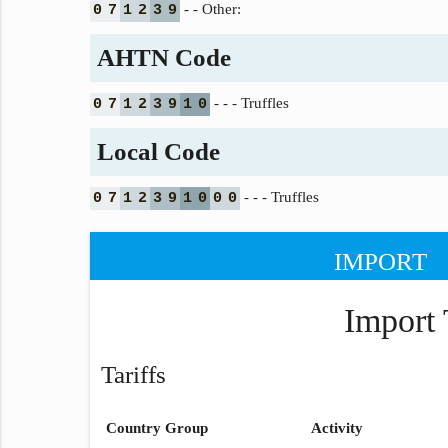
- - Other:
0
7
1
2
3
9
AHTN Code
- - - Truffles
0
7
1
2
3
9
1
0
Local Code
- - - Truffles
0
7
1
2
3
9
1
0
0
0
IMPORT
Import 
Tariffs
Country Group
Activity