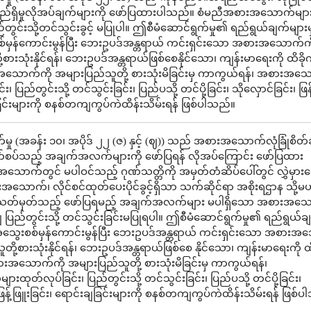
င်ရည်ရှိမှုလိုအပ်ချက်များကို ဖော်ပြထားပါသည်။ စံမညီအစားအသောက်များ
ည်တွင်းသို့တင်သွင်းခွင့် မပြုပါ။ ဤစီမံဆောင်ရွက်မှု၏ ရည်ရွယ်ချက်များမ
ှန်ကောင်းမွန်ပြီး ဘေးဥပဒ်အန္တရာယ် ကင်းရှင်းသော အစားအသောက်ကိ
စားသုံးနိုင်ရန်၊ ဘေးဥပဒ်အန္တရာယ်ဖြစ်စေနိုင်သော၊ ကျန်းမာရေးကို ထိခိ
အသောက်ကို အများပြည်သူတို့ စားသုံးမိခြင်းမှ ကာကွယ်ရန်၊ အစားအသ
၊ ပြည်တွင်းသို့ တင်သွင်းခြင်း၊ ပြည်ပသို့ တင်ပို့ခြင်း၊ သိုလှောင်ခြင်း၊ ဖြန
ခြင်းများကို စနစ်တကျကွပ်ကဲထိန်းသိမ်းရန် ဖြစ်ပါသည်။
ှု (အခန်း ၁၀၊ အပိုဒ် ၂၂ (ဇ) နှင့် (ဈ)) သည် အစားအသောက်လုံခြုံစိတ်ချ
ဆက်စပ်သည့် အချက်အလက်များကို ဖော်ပြရန် လိုအပ်ကြောင်း ဖော်ပြထား
ာက်တွင် မပါဝင်သည့် ဂုဏ်သတ္တိကို အမှတ်တံဆိပ်ပေါ်တွင် လွှဲမှားဖေ
ာက်၊ လိုင်စင်ထုတ်ပေးပိုင်ခွင့်ရှိသာ သက်ဆိုင်ရာ အစိုးရဌာန သို့မ
သတ်မှတ်သည့် ဖော်ပြရမည့် အချက်အလက်များ မပါရှိသော အစားအသ
ျှ ပြည်တွင်းသို့ တင်သွင်းခြင်းမပြုရပါ။ ဤစီမံဆောင်ရွက်မှု၏ ရည်ရွယ်ခ
သွေးစစ်မှန်ကောင်းမွန်ပြီး ဘေးဥပဒ်အန္တရာယ် ကင်းရှင်းသော အစားအ
တို့စားသုံးနိုင်ရန်၊ ဘေးဥပဒ်အန္တရာယ်ဖြစ်စေ နိုင်သော၊ ကျန်းမာရေးကို ထ
းအသောက်ကို အများပြည်သူတို့ စားသုံးမိခြင်းမှ ကာကွယ်ရန်၊
ုတ်လုပ်ခြင်း၊ ပြည်တွင်းသို့ တင်သွင်းခြင်း၊ ပြည်ပသို့ တင်ပို့ခြင်း၊
 ဖြန့်ဖြူးခြင်း၊ ရောင်းချခြင်းများကို စနစ်တကျကွပ်ကဲထိန်းသိမ်းရန် ဖြစ်