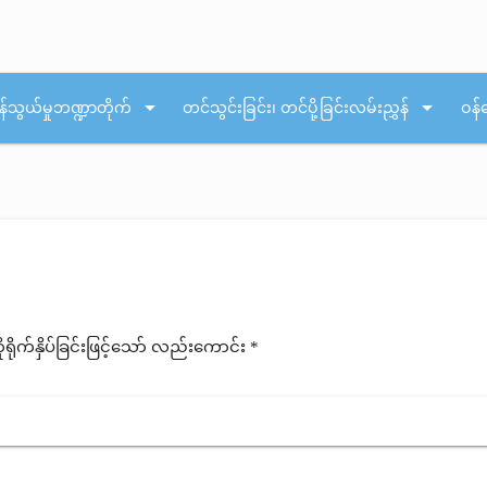
arrow_drop_down
arrow_drop_down
န်သွယ်မှုဘဏ္ဍာတိုက်
တင်သွင်းခြင်း၊ တင်ပို့ခြင်းလမ်းညွှန်
ဝန်
ုက်နှိပ်ခြင်းဖြင့်သော် လည်းကောင်း *