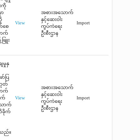
ကို
ှာ
အစားအသောက်
ု
နှင့်ဆေးဝါး
View
Import
ုက်စေ
ကွပ်ကဲရေး
ောက်
ဦးစီးဌာန
့်ဖြူး
မှုနှ
ာ်ပြ
ဟုတ်
အစားအသောက်
ောက်
နှင့်ဆေးဝါး
ျက်
View
Import
ကွပ်ကဲရေး
သောက်
ဦးစီးဌာန
ိခိုက်
ပါသည်။