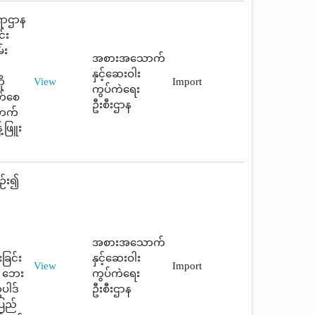
်ရာဌာန
်း
်း
အစားအသောက်
နှင့်ဆေးဝါး
ု
View
Import
ကွပ်ကဲရေး
ုက်စေ
ဦးစီးဌာန
ောက်
့်ဖြူး
ဉ်း၍
အစားအသောက်
ခြင်း
နှင့်ဆေးဝါး
View
Import
း ဘေး
ကွပ်ကဲရေး
ပါဒ်
ဦးစီးဌာန
ပြည်