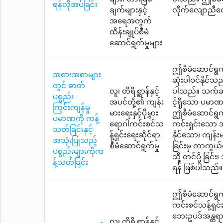
ရန်လိုအပ်ခြင်း
ချက်များနှင့်
လိုက်လျောညီထွေ
အရေအတွက်
ထိန်းချုပ်စီမံ
ဆောင်ရွက်မှုများ
ဤစီမံဆောင်ရွက်
အစားအစာများ
ဆုံးပါဝင်နိုင်သ
တွင် ဓာတ်
လူ၊ တိရိစ္ဆာန်နှင့်
ပါသည်။ သက်ဆိုင
ပစ္စည်း
အပင်တို့၏ ကျန်း
င့်ရှိသော ပမာဏ
ကြွင်းကျန်မှု
မားရေးနှင့်ပိုမွှား
ဤစီမံဆောင်ရွက
ပမာဏကို ကန့်
ရောဂါကင်းစင်သ
ကင်းရှင်းသော အ
သတ်ခြင်းနှင့်
န့်ရှင်းရေးဆိုင်ရာ
နိုင်သော၊ ကျန်
အသုံးပြုသည့်
စီမံဆောင်ရွက်မှု
ခြင်းမှ ကာကွယ်
ပစ္စည်းများကိုက
သို့ တင်ပို့ ခြင
န့်သတ်ခြင်း
ရန် ဖြစ်ပါသည်။
ဤစီမံဆောင်ရွက်
ကင်းစင်သန့်ရှင
ဘေးဥပဒ်အန္တရာယ
လူ၊ တိရိစ္ဆာန်နှင့်