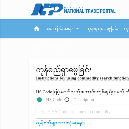
home
arrow_drop_down
အကြောင်းအရာ
ကုန်စည်ရှာဖွေခြင်း
ကု
arrow_drop_down
ပြည်ပစည်းမျဉ်းများ
ကုန်စည်ရှာဖွေခြင်း
Instructions for using commodity search function
HS Code ဖြင့် သော်လည်းကောင်း ကုန်စည်အမည် ကိုရိ
HS Code
Description
ကုန်စည်များအားလုံးစာရင်း