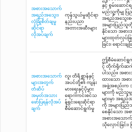
နှင့် စွမ်းဆော
အစားအသောက်
မည်သူ့ကိုမျှ ပြ
အရည်အသွေး၊
ကုန်သွယ်မှုဆိုင်ရာ
အရည်အသွေးစစ်မ
လုံခြုံစိတ်ချမှု
နည်းပညာ
အများပြည်သူတို့
ဆိုင်ရာ
အတားအဆီးများ
နိုင်သော အစား
လိုအပ်ချက်
များထုတ်လုပ်ခြင်း
ခြင်း၊ ရောင်းချ
ဤစီမံဆောင်ရွက်မ
င့် တိုက်ရိုက်
ပါသည်။ အစားအသေ
အစားအသောက်
လူ၊ တိရိစ္ဆာန်နှင့်
ထားသော အစားအသေ
များအတွက်
အပင်တို့၏ ကျန်း
အဖွဲ့အစည်းက 
တံဆိပ်
မားရေးနှင့်ပိုမွှား
များကို မည်သူမ
အမှတ်အသား
ရောဂါကင်းစင်သ
များမှာ အရည်အ
ဖော်ပြရန်လိုအပ်
န့်ရှင်းရေးဆိုင်ရာ
ကို အများပြည်သူ
ချက်
စီမံဆောင်ရွက်မှု
စေနိုင်သော အစာ
အစားအသောက်များထ
သိုလှောင်ခြင်း၊