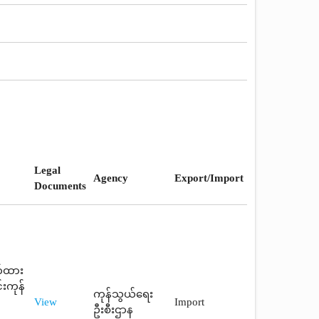
Legal
Agency
Export/Import
Documents
က်ထား
းကုန်
ကုန်သွယ်ရေး
View
Import
ဦးစီးဌာန