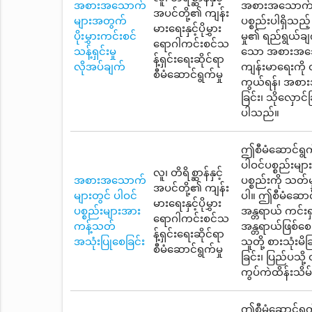
အစားအသောက်
အစားအသောက်၊ ပု
အပင်တို့၏ ကျန်း
များအတွက်
ပစ္စည်းပါရှိသည်
မားရေးနှင့်ပိုမွှား
ပိုးမွှားကင်းစင်
မှု၏ ရည်ရွယ်ချ
ရောဂါကင်းစင်သ
သန့်ရှင်းမှု
သော အစားအသောက်
န့်ရှင်းရေးဆိုင်ရာ
လိုအပ်ချက်
ကျန်းမာရေးကို 
စီမံဆောင်ရွက်မှု
ကွယ်ရန်၊ အစားအသ
ခြင်း၊ သိုလှောင်
ပါသည်။
ဤစီမံဆောင်ရွက
ပါဝင်ပစ္စည်းမ
လူ၊ တိရိစ္ဆာန်နှင့်
အစားအသောက်
ပစ္စည်းကို သတ်
အပင်တို့၏ ကျန်း
များတွင် ပါဝင်
ပါ။ ဤစီမံဆောင်
မားရေးနှင့်ပိုမွှား
ပစ္စည်းများအား
အန္တရာယ် ကင်းရ
ရောဂါကင်းစင်သ
ကန့်သတ်
အန္တရာယ်ဖြစ်စေ
န့်ရှင်းရေးဆိုင်ရာ
အသုံးပြုစေခြင်း
သူတို့ စားသုံး
စီမံဆောင်ရွက်မှု
ခြင်း၊ ပြည်ပသို့
ကွပ်ကဲထိန်းသိမ
ဤစီမံဆောင်ရွက်