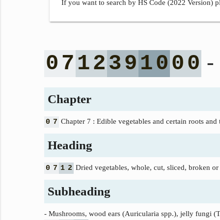
If you want to search by HS Code (2022 Version) pl
- 
0
7
1
2
3
9
1
0
0
0
Chapter
Chapter 7 : Edible vegetables and certain roots and 
0
7
Heading
Dried vegetables, whole, cut, sliced, broken or 
0
7
1
2
Subheading
- Mushrooms, wood ears (Auricularia spp.), jelly fungi (Tr