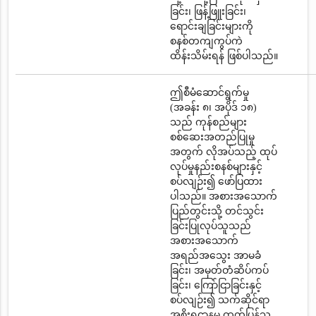
ခြင်း၊ ဖြန့်ဖြူးခြင်း၊
ရောင်းချခြင်းများကို
စနစ်တကျကွပ်ကဲ
ထိန်းသိမ်းရန် ဖြစ်ပါသည်။
ဤစီမံဆောင်ရွက်မှု
(အခန်း ၈၊ အပိုဒ် ၁၈)
သည် ကုန်စည်များ
စစ်ဆေးအတည်ပြုမှု
အတွက် လိုအပ်သည့် ထုပ်
လုပ်မှုနည်းစနစ်များနှင့်
စပ်လျဉ်း၍ ဖော်ပြထား
ပါသည်။ အစားအသောက်
ပြည်တွင်းသို့ တင်သွင်း
ခြင်းပြုလုပ်သူသည်
အစားအသောက်
အရည်အသွေး အာမခံ
ခြင်း၊ အမှတ်တံဆိပ်ကပ်
ခြင်း၊ ကြော်ငြာခြင်းနှင့်
စပ်လျဉ်း၍ သက်ဆိုင်ရာ
အစိုးရဌာနမှ ထုတ်ပြန်သ