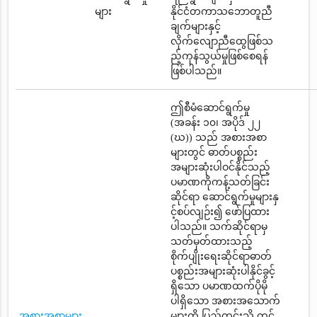
များ
နိုင်ငံတကာသဘောတူညီ
ချက်များနှင့်
လိုက်လျောညီထွေဖြစ်သ
ည့်ကုန်သွယ်မှုဖြစ်စေရန်
ဖြစ်ပါသည်။
ဤစီမံဆောင်ရွက်မှု
(အခန်း ၁၀၊ အပိုဒ် ၂၂
(ဃ)) သည် အစားအစာ
များတွင် ဓာတ်ပစ္စည်း
အများဆုံးပါဝင်နိုင်သည့်
ပမာဏကိုကန့်သတ်ခြင်း
ဆိုင်ရာ ဆောင်ရွက်မှုများနှ
င့်စပ်လျဉ်း၍ ဖော်ပြထား
ပါသည်။ သက်ဆိုင်ရာမှ
သတ်မှတ်ထားသည့်
စိုက်ပျိုးရေးဆိုင်ရာဓာတ်
ပစ္စည်းအများဆုံးပါနိုင်ခွင့်
ရှိသော ပမာဏထက်ပိုမို
ပါရှိသော အစားအသောက်
အစားအစာများ
များကို ပြည်တွင်းသို့ တင်