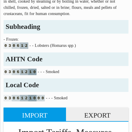
in shell, cooked by steaming or by boiling in water, whether or not
chilled, frozen, dried, salted or in brine; flours, meals and pellets of
crustaceans, fit for human consumption.
Subheading
- Frozen:
0
3
0
6
1
2
- - Lobsters (Homarus spp.)
AHTN Code
0
3
0
6
1
2
1
0
- - - Smoked
Local Code
0
3
0
6
1
2
1
0
0
0
- - - Smoked
IMPORT
EXPORT