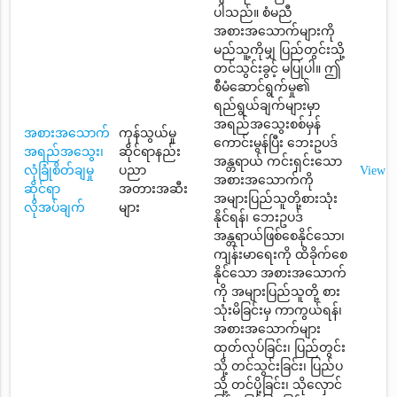
ပါသည်။ စံမညီ
အစားအသောက်များကို
မည်သူ့ကိုမျှ ပြည်တွင်းသို့
တင်သွင်းခွင့် မပြုပါ။ ဤ
စီမံဆောင်ရွက်မှု၏
ရည်ရွယ်ချက်များမှာ
အရည်အသွေးစစ်မှန်
အစားအသောက်
ကုန်သွယ်မှု
ကောင်းမွန်ပြီး ဘေးဥပဒ်
အရည်အသွေး၊
ဆိုင်ရာနည်း
အန္တရာယ် ကင်းရှင်းသော
လုံခြုံစိတ်ချမှု
ပညာ
View
အစားအသောက်ကို
ဆိုင်ရာ
အတားအဆီး
အများပြည်သူတို့စားသုံး
လိုအပ်ချက်
များ
နိုင်ရန်၊ ဘေးဥပဒ်
အန္တရာယ်ဖြစ်စေနိုင်သော၊
ကျန်းမာရေးကို ထိခိုက်စေ
နိုင်သော အစားအသောက်
ကို အများပြည်သူတို့ စား
သုံးမိခြင်းမှ ကာကွယ်ရန်၊
အစားအသောက်များ
ထုတ်လုပ်ခြင်း၊ ပြည်တွင်း
သို့ တင်သွင်းခြင်း၊ ပြည်ပ
သို့ တင်ပို့ခြင်း၊ သိုလှောင်