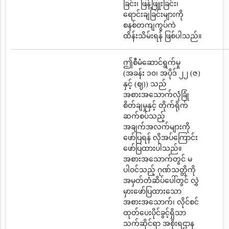
ခြင်း၊ ဖြန့်ဖြူးခြင်း၊
ရောင်းချခြင်းများကို
စနစ်တကျကွပ်ကဲ
ထိန်းသိမ်းရန် ဖြစ်ပါသည်။
ဤစီမံဆောင်ရွက်မှု
(အခန်း ၁၀၊ အပိုဒ် ၂၂ (ဇ)
နှင့် (ဈ)) သည်
အစားအသောက်လုံခြုံ
စိတ်ချမှုနှင့် တိုက်ရိုက်
ဆက်စပ်သည့်
အချက်အလက်များကို
ဖော်ပြရန် လိုအပ်ကြောင်း
ဖော်ပြထားပါသည်။
အစားအသောက်တွင် မ
ပါဝင်သည့် ဂုဏ်သတ္တိကို
အမှတ်တံဆိပ်ပေါ်တွင် လွှဲ
မှားဖော်ပြထားသော
အစားအသောက်၊ လိုင်စင်
ထုတ်ပေးပိုင်ခွင့်ရှိသာ
သက်ဆိုင်ရာ အစိုးရဌာန