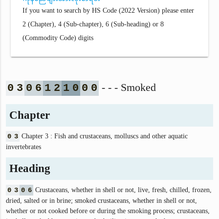
If you want to search by HS Code (2022 Version) please enter
2 (Chapter), 4 (Sub-chapter), 6 (Sub-heading) or 8
(Commodity Code) digits
- - - Smoked
0
3
0
6
1
2
1
0
0
0
Chapter
0
3
Chapter 3 : Fish and crustaceans, molluscs and other aquatic
invertebrates
Heading
0
3
0
6
Crustaceans, whether in shell or not, live, fresh, chilled, frozen,
dried, salted or in brine; smoked crustaceans, whether in shell or not,
whether or not cooked before or during the smoking process; crustaceans,