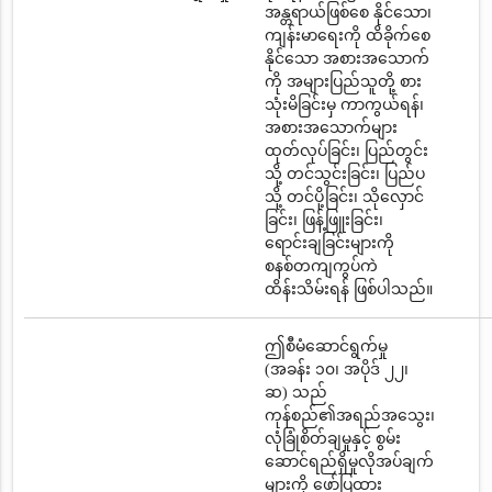
အန္တရာယ်ဖြစ်စေ နိုင်သော၊
ကျန်းမာရေးကို ထိခိုက်စေ
နိုင်သော အစားအသောက်
ကို အများပြည်သူတို့ စား
သုံးမိခြင်းမှ ကာကွယ်ရန်၊
အစားအသောက်များ
ထုတ်လုပ်ခြင်း၊ ပြည်တွင်း
သို့ တင်သွင်းခြင်း၊ ပြည်ပ
သို့ တင်ပို့ခြင်း၊ သိုလှောင်
ခြင်း၊ ဖြန့်ဖြူးခြင်း၊
ရောင်းချခြင်းများကို
စနစ်တကျကွပ်ကဲ
ထိန်းသိမ်းရန် ဖြစ်ပါသည်။
ဤစီမံဆောင်ရွက်မှု
(အခန်း ၁၀၊ အပိုဒ် ၂၂၊
ဆ) သည်
ကုန်စည်၏အရည်အသွေး၊
လုံခြုံစိတ်ချမှုနှင့် စွမ်း
ဆောင်ရည်ရှိမှုလိုအပ်ချက်
များကို ဖော်ပြထား