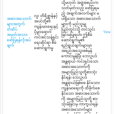
သို့မဟုတ် အဖွဲ့အစည်းက
သတ်မှတ်သည့် ဖော်ပြရမ
ည့် အချက်အလက်များ မ
လူ၊ တိရိစ္ဆာန်နှင့်
အစားအသောက်
ပါရှိသော အစားအသောက်
အပင်တို့၏
များအတွက်
များကို မည်သူမျှ
ကျန်းမားရေးနှင့်
တံဆိပ်
ပြည်တွင်းသို့ တင်သွင်း
ပိုမွှားရောဂါ
View
အမှတ်အသား
ခြင်းမပြုရပါ။ ဤစီမံ
ကင်းစင်သန့်ရှင်း
ဖော်ပြရန်လိုအပ်
ဆောင်ရွက်မှု၏
ရေးဆိုင်ရာ စီမံ
ချက်
ရည်ရွယ်ချက်များမှာ
ဆောင်ရွက်မှု
အရည်အသွေးစစ်မှန်
ကောင်းမွန်ပြီး ဘေးဥပဒ်
အန္တရာယ် ကင်းရှင်းသော
အစားအသောက်ကို
အများပြည်သူတို့စားသုံး
နိုင်ရန်၊ ဘေးဥပဒ်
အန္တရာယ်ဖြစ်စေ နိုင်သော၊
ကျန်းမာရေးကို ထိခိုက်စေ
နိုင်သော အစားအသောက်
ကို အများပြည်သူတို့ စား
သုံးမိခြင်းမှ ကာကွယ်ရန်၊
အစားအသောက်များ