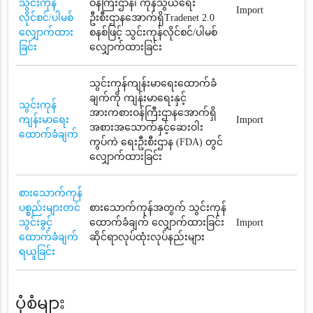
သွင်းကုန်
ဝန်ကြီးဌာန၊ ကုန်သွယ်ရေး
Import
လိုင်စင်/ပါမစ်
ဦးစီးဌာနအောက်ရှိTradenet 2.0
လျှောက်ထား
စနစ်ဖြင့် သွင်းကုန်လိုင်စင်/ပါမစ်
ခြင်း
လျှောက်ထားခြင်း
သွင်းကုန်ကျန်းမာရေးထောက်ခံ
ချက်ကို ကျန်းမာရေးနှင့်
သွင်းကုန်
အားကစားဝန်ကြီးဌာနအောက်ရှိ
ကျန်းမာရေး
Import
အစားအသောက်နှင့်ဆေးဝါး
ထောက်ခံချက်
ကွပ်ကဲ ရေးဦးစီးဌာန (FDA) တွင်
လျှောက်ထားခြင်း
စားသောက်ကုန်
ပစ္စည်းများတင်
စားသောက်ကုန်အတွက် သွင်းကုန်
သွင်းခွင့်
ထောက်ခံချက် လျှောက်ထားခြင်း
Import
ထောက်ခံချက်
ဆိုင်ရာလုပ်ထုံးလုပ်နည်းများ
ရယူခြင်း
ပုံစံများ