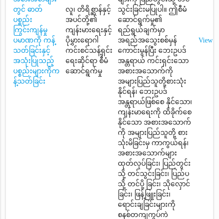
တွင် ဓာတ်
လူ၊ တိရိစ္ဆာန်နှင့်
သွင်းခြင်းမပြုပါ။ ဤစီမံ
ပစ္စည်း
အပင်တို့၏
ဆောင်ရွက်မှု၏
ကြွင်းကျန်မှု
ကျန်းမားရေးနှင့်
ရည်ရွယ်ချက်မှာ
ပမာဏကို ကန့်
ပိုမွှားရောဂါ
အရည်အသွေးစစ်မှန်
View
သတ်ခြင်းနှင့်
ကင်းစင်သန့်ရှင်း
ကောင်းမွန်ပြီး ဘေးဥပဒ်
အသုံးပြုသည့်
ရေးဆိုင်ရာ စီမံ
အန္တရာယ် ကင်းရှင်းသော
ပစ္စည်းများကိုက
ဆောင်ရွက်မှု
အစားအသောက်ကို
န့်သတ်ခြင်း
အများပြည်သူတို့စားသုံး
နိုင်ရန်၊ ဘေးဥပဒ်
အန္တရာယ်ဖြစ်စေ နိုင်သော၊
ကျန်းမာရေးကို ထိခိုက်စေ
နိုင်သော အစားအသောက်
ကို အများပြည်သူတို့ စား
သုံးမိခြင်းမှ ကာကွယ်ရန်၊
အစားအသောက်များ
ထုတ်လုပ်ခြင်း၊ ပြည်တွင်း
သို့ တင်သွင်းခြင်း၊ ပြည်ပ
သို့ တင်ပို့ ခြင်း၊ သိုလှောင်
ခြင်း၊ ဖြန့်ဖြူးခြင်း၊
ရောင်းချခြင်းများကို
စနစ်တကျကွပ်ကဲ