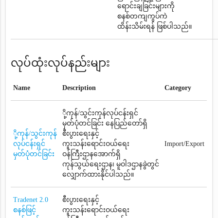
ရောင်းချခြင်းများကို
စနစ်တကျကွပ်ကဲ
ထိန်းသိမ်းရန် ဖြစ်ပါသည်။
လုပ်ထုံးလုပ်နည်းများ
Name
Description
Category
ို့ကုန်/သွင်းကုန်လုပ်ငန်းရှင်
မှတ်ပုံတင်ခြင်း နေပြည်တော်ရှိ
ို့ကုန်/သွင်းကုန်
စီးပွားရေးနှင့်
လုပ်ငန်းရှင်
ကူးသန်းရောင်းဝယ်ရေး
Import/Export
မှတ်ပုံတင်ခြင်း
ဝန်ကြီးဌာနအောက်ရှိ
ကုန်သွယ်ရေးဌာန၊ မူဝါဒဌာနခွဲတွင်
လျှောက်ထားနိုင်ပါသည်။
Tradenet 2.0
စီးပွားရေးနှင့်
စနစ်ဖြင့်
ကူးသန်းရောင်းဝယ်ရေး