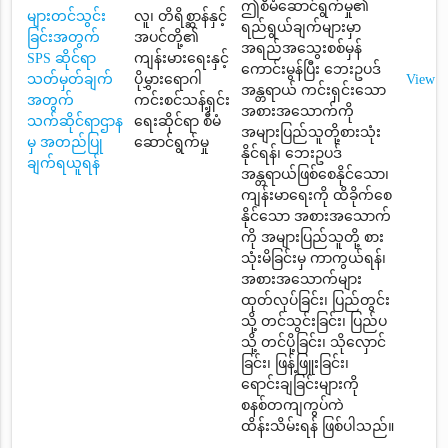
ဤစီမံဆောင်ရွက်မှု၏
များတင်သွင်း
လူ၊ တိရိစ္ဆာန်နှင့်
ရည်ရွယ်ချက်များမှာ
ခြင်းအတွက်
အပင်တို့၏
အရည်အသွေးစစ်မှန်
SPS ဆိုင်ရာ
ကျန်းမားရေးနှင့်
ကောင်းမွန်ပြီး ဘေးဥပဒ်
သတ်မှတ်ချက်
ပိုမွှားရောဂါ
View
အန္တရာယ် ကင်းရှင်းသော
အတွက်
ကင်းစင်သန့်ရှင်း
အစားအသောက်ကို
သက်ဆိုင်ရာဌာန
ရေးဆိုင်ရာ စီမံ
အများပြည်သူတို့စားသုံး
မှ အတည်ပြု
ဆောင်ရွက်မှု
နိုင်ရန်၊ ဘေးဥပဒ်
ချက်ရယူရန်
အန္တရာယ်ဖြစ်စေနိုင်သော၊
ကျန်းမာရေးကို ထိခိုက်စေ
နိုင်သော အစားအသောက်
ကို အများပြည်သူတို့ စား
သုံးမိခြင်းမှ ကာကွယ်ရန်၊
အစားအသောက်များ
ထုတ်လုပ်ခြင်း၊ ပြည်တွင်း
သို့ တင်သွင်းခြင်း၊ ပြည်ပ
သို့ တင်ပို့ခြင်း၊ သိုလှောင်
ခြင်း၊ ဖြန့်ဖြူးခြင်း၊
ရောင်းချခြင်းများကို
စနစ်တကျကွပ်ကဲ
ထိန်းသိမ်းရန် ဖြစ်ပါသည်။