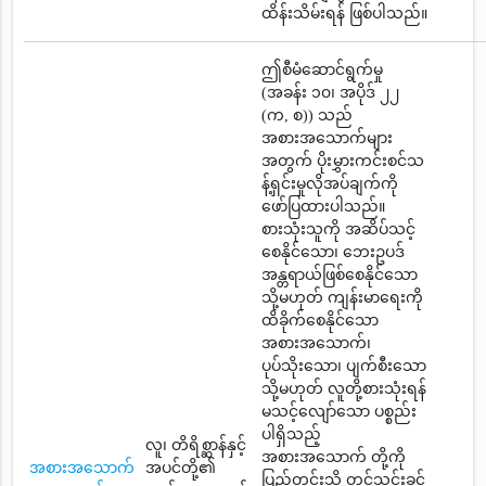
ထိန်းသိမ်းရန် ဖြစ်ပါသည်။
ဤစီမံဆောင်ရွက်မှု
(အခန်း ၁၀၊ အပိုဒ် ၂၂
(က, စ)) သည်
အစားအသောက်များ
အတွက် ပိုးမွှားကင်းစင်သ
န့်ရှင်းမှုလိုအပ်ချက်ကို
ဖော်ပြထားပါသည်။
စားသုံးသူကို အဆိပ်သင့်
စေနိုင်သော၊ ဘေးဥပဒ်
အန္တရာယ်ဖြစ်စေနိုင်သော
သို့မဟုတ် ကျန်းမာရေးကို
ထိခိုက်စေနိုင်သော
အစားအသောက်၊
ပုပ်သိုးသော၊ ပျက်စီးသော
သို့မဟုတ် လူတို့စားသုံးရန်
မသင့်လျော်သော ပစ္စည်း
ပါရှိသည့်
လူ၊ တိရိစ္ဆာန်နှင့်
အစားအသောက် တို့ကို
အစားအသောက်
အပင်တို့၏
ပြည်တွင်းသို့ တင်သွင်းခွင့်