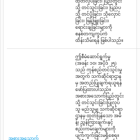
ထုတ်လုပ်ခြင်း၊ ပြည်တွင်း
သို့ တင်သွင်းခြင်း၊ ပြည်ပ
သို့ တင်ပို့ခြင်း၊ သိုလှောင်
ခြင်း၊ ဖြန့်ဖြူးခြင်း၊
ရောင်းချခြင်းများကို
စနစ်တကျကွပ်ကဲ
ထိန်းသိမ်းရန် ဖြစ်ပါသည်။
ဤစီမံဆောင်ရွက်မှု
(အခန်း ၁၀၊ အပိုဒ် ၂၅)
သည် ကုန်စည်တင်သွင်းမှု
အတွက် သက်ဆိုင်ရာဌာန
မှ အတည်ပြုချက်ရယူရန်
ဖော်ပြထားပါသည်။
အစားအသောက်ပြည်တွင်း
သို့ တင်သွင်းခြင်းပြုလုပ်
သူ မည်သူမျှ သက်ဆိုင်ရာ
ဌာနမှ ထုတ်ပြန်သော အမိ
န့်၊ ညွှန်ကြားချက်၊နှင့်
စည်းကမ်းချက်များကို
ပျက်ကွက်ခြင်းမရှိစေရ။
အစားအသောက်