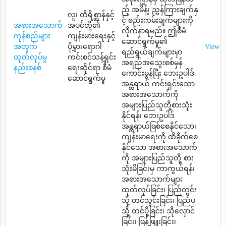
ည့် အမိန့်၊ ညွှန်ကြားချက်နှ
လူ၊ တိရိစ္ဆာန်နှင့်
င့် စည်းကမ်းချက်များကို
အစားအသောက်
အပင်တို့၏
လိုက်နာရမည်။ ဤစီမံ
ကုန်စည်များ
ကျန်းမားရေးနှင့်
ဆောင်ရွက်မှု၏
အတွက်
ပိုမွှားရောဂါ
View
ရည်ရွယ်ချက်များမှာ
ထုတ်လုပ်မှု
ကင်းစင်သန့်ရှင်း
အရည်အသွေးစစ်မှန်
နည်းစနစ်
ရေးဆိုင်ရာ စီမံ
ကောင်းမွန်ပြီး ဘေးဥပါဒ်
ဆောင်ရွက်မှု
အန္တရာယ် ကင်းရှင်းသော
အစားအသောက်ကို
အများပြည်သူတို့စားသုံး
နိုင်ရန်၊ ဘေးဥပါဒ်
အန္တရာယ်ဖြစ်စေနိုင်သော၊
ကျန်းမာရေးကို ထိခိုက်စေ
နိုင်သော အစားအသောက်
ကို အများပြည်သူတို့ စား
သုံးမိခြင်းမှ ကာကွယ်ရန်၊
အစားအသောက်များ
ထုတ်လုပ်ခြင်း၊ ပြည်တွင်း
သို့ တင်သွင်းခြင်း၊ ပြည်ပ
သို့ တင်ပို့ခြင်း၊ သိုလှောင်
ခြင်း၊ ဖြန့်ဖြူးခြင်း၊