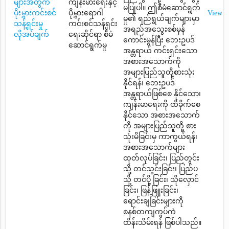
များအတွက်
ကျန်းမားရေးနှင့်
မပြုပါ။ ဤစီမံဆောင်ရွက်
ပိုးမွှားကင်းစင်
ပိုမွှားရောဂါ
View
မှု၏ ရည်ရွယ်ချက်များမှာ
သန့်ရှင်းမှု
ကင်းစင်သန့်ရှင်း
အရည်အသွေးစစ်မှန်
လိုအပ်ချက်
ရေးဆိုင်ရာ စီမံ
ကောင်းမွန်ပြီး ဘေးဥပဒ်
ဆောင်ရွက်မှု
အန္တရာယ် ကင်းရှင်းသော
အစားအသောက်ကို
အများပြည်သူတို့စားသုံး
နိုင်ရန်၊ ဘေးဥပဒ်
အန္တရာယ်ဖြစ်စေ နိုင်သော၊
ကျန်းမာရေးကို ထိခိုက်စေ
နိုင်သော အစားအသောက်
ကို အများပြည်သူတို့ စား
သုံးမိခြင်းမှ ကာကွယ်ရန်၊
အစားအသောက်များ
ထုတ်လုပ်ခြင်း၊ ပြည်တွင်း
သို့ တင်သွင်းခြင်း၊ ပြည်ပ
သို့ တင်ပို့ ခြင်း၊ သိုလှောင်
ခြင်း၊ ဖြန့်ဖြူးခြင်း၊
ရောင်းချခြင်းများကို
စနစ်တကျကွပ်ကဲ
ထိန်းသိမ်းရန် ဖြစ်ပါသည်။