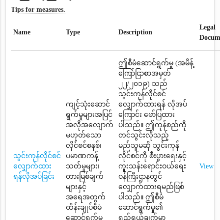
Tips for measures.
Legal
Name
Type
Description
Docum
ဤစီမံဆောင်ရွက်မှု (အမိန့်
ကြော်ငြာစာအမှတ်
၂၂/၂၀၁၉) သည်
သွင်းကုန်လိုင်စင်
ကျင့်သုံးဆောင်
လျှောက်ထားရန် လိုအပ်
ရွက်မှုများအပြင်
ကြောင်း ဖော်ပြထား
အလိုအလျောက်
ပါသည်။ ဤကုန်စည်ကို
မဟုတ်သော
တင်သွင်းလိုသည့်
လိုင်စင်စနစ်၊
မည်သူမဆို သွင်းကုန်
သွင်းကုန်လိုင်စင်
ပမာဏကန့်
လိုင်စင်ကို စီးပွားရေးနှင့်
လျှောက်ထား
သတ်မှုများ၊
ကူးသန်းရောင်းဝယ်ရေး
View
ရန်လိုအပ်ခြင်း
တားမြစ်ချက်
ဝန်ကြီးဌာနတွင်
များနှင့်
လျှောက်ထားရမည်ဖြစ်
အရေအတွက်
ပါသည်။ ဤစီမံ
ထိန်းချုပ်စီမံ
ဆောင်ရွက်မှု၏
ဆောင်ရွက်မှု
ရည်ရွယ်ချက်မှာ