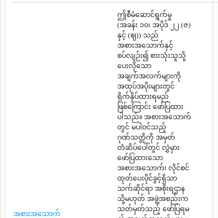
ဤစီမံဆောင်ရွက်မှု
(အခန်း ၁၀၊ အပိုဒ် ၂၂ (ဇ)
နှင့် (ဈ)) သည်
အစားအသောက်နှင့်
စပ်လျဉ်း၍ စားသုံးသူသို့
ပေးလိုသော
အချက်အလက်များကို
အထုပ်အပိုးများတွင်
ရိုက်နှိပ်ထားရမည်
ဖြစ်ကြောင်း ဖော်ပြထား
ပါသည်။ အစားအသောက်
တွင် မပါဝင်သည့်
ဂုဏ်သတ္တိကို အမှတ်
တံဆိပ်ပေါ်တွင် လွှဲမှား
ဖော်ပြထားသော
အစားအသောက်၊ လိုင်စင်
ထုတ်ပေးပိုင်ခွင့်ရှိသာ
သက်ဆိုင်ရာ အစိုးရဌာန
သို့မဟုတ် အဖွဲ့အစည်းက
သတ်မှတ်သည့် ဖော်ပြရမ
အစားအသောက်