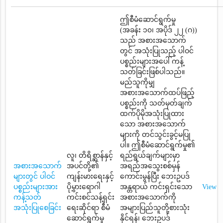
ဤစီမံဆောင်ရွက်မှု
(အခန်း ၁၀၊ အပိုဒ် ၂၂ (ဂ))
သည် အစားအသောက်
တွင် အသုံးပြုသည့် ပါဝင်
ပစ္စည်းများအပေါ် ကန့်
သတ်ခြင်းဖြစ်ပါသည်။
မည်သူကိုမျှ
အစားအသောက်ထပ်ဖြည့်
ပစ္စည်းကို သတ်မှတ်ချက်
ထက်ပိုမိုအသုံးပြုထား
သော အစားအသောက်
များကို တင်သွင်းခွင့်မပြု
ပါ။ ဤစီမံဆောင်ရွက်မှု၏
လူ၊ တိရိစ္ဆာန်နှင့်
ရည်ရွယ်ချက်များမှာ
အစားအသောက်
အပင်တို့၏
အရည်အသွေးစစ်မှန်
များတွင် ပါဝင်
ကျန်းမားရေးနှင့်
ကောင်းမွန်ပြီး ဘေးဥပဒ်
ပစ္စည်းများအား
ပိုမွှားရောဂါ
အန္တရာယ် ကင်းရှင်းသော
View
ကန့်သတ်
ကင်းစင်သန့်ရှင်း
အစားအသောက်ကို
အသုံးပြုစေခြင်း
ရေးဆိုင်ရာ စီမံ
အများပြည်သူတို့စားသုံး
ဆောင်ရွက်မှု
နိုင်ရန်၊ ဘေးဥပဒ်