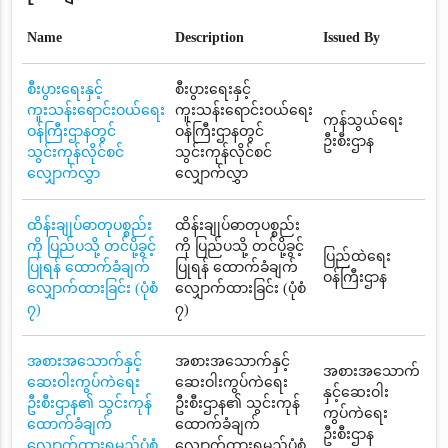
Name
Description
Issued By
စီးပွားရေးနှင့်
စီးပွားရေးနှင့်
ကူးသန်းရောင်းဝယ်ရေး
ကူးသန်းရောင်းဝယ်ရေး
ကုန်သွယ်ရေး
ဝန်ကြီးဌာနတွင်
ဝန်ကြီးဌာနတွင်
ဦးစီးဌာန
သွင်းကုန်လိုင်စင်
သွင်းကုန်လိုင်စင်
လျှောက်လွှာ
လျှောက်လွှာ
ထိန်းချုပ်ဓာတုပစ္စည်း
ထိန်းချုပ်ဓာတုပစ္စည်း
ကို ပြည်ပသို့ တင်ပို့ခွင့်
ကို ပြည်ပသို့ တင်ပို့ခွင့်
ပြည်ထဲရေး
ပြုရန် ထောက်ခံချက်
ပြုရန် ထောက်ခံချက်
ဝန်ကြီးဌာန
လျှောက်ထားခြင်း (ပုံစံ
လျှောက်ထားခြင်း (ပုံစံ
၇)
၇)
အစားအသောက်နှင့်
အစားအသောက်နှင့်
အစားအသောက်
ဆေးဝါးကွပ်ကဲရေး
ဆေးဝါးကွပ်ကဲရေး
နှင့်ဆေးဝါး
ဦးစီးဌာန၏ သွင်းကုန်
ဦးစီးဌာန၏ သွင်းကုန်
ကွပ်ကဲရေး
ထောက်ခံချက်
ထောက်ခံချက်
ဦးစီးဌာန
လျှောက်ထားရမည့်ပုံစံ
လျှောက်ထားရမည့်ပုံစံ