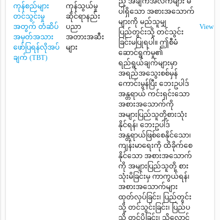
ည့် အချက်အလက်များ မ
ကုန်စည်များ
ကုန်သွယ်မှု
ပါရှိသော အစားအသောက်
တင်သွင်းမှု
ဆိုင်ရာနည်း
များကို မည်သူမျှ
အတွက် တံဆိပ်
ပညာ
View
ပြည်တွင်းသို့ တင်သွင်း
အမှတ်အသား
အတားအဆီး
ခြင်းမပြုရပါ။ ဤစီမံ
ဖော်ပြရန်လိုအပ်
များ
ဆောင်ရွက်မှု၏
ချက် (TBT)
ရည်ရွယ်ချက်များမှာ
အရည်အသွေးစစ်မှန်
ကောင်းမွန်ပြီး ဘေးဥပါဒ်
အန္တရာယ် ကင်းရှင်းသော
အစားအသောက်ကို
အများပြည်သူတို့စားသုံး
နိုင်ရန်၊ ဘေးဥပါဒ်
အန္တရာယ်ဖြစ်စေနိုင်သော၊
ကျန်းမာရေးကို ထိခိုက်စေ
နိုင်သော အစားအသောက်
ကို အများပြည်သူတို့ စား
သုံးမိခြင်းမှ ကာကွယ်ရန်၊
အစားအသောက်များ
ထုတ်လုပ်ခြင်း၊ ပြည်တွင်း
သို့ တင်သွင်းခြင်း၊ ပြည်ပ
သို့ တင်ပို့ခြင်း၊ သိုလှောင်