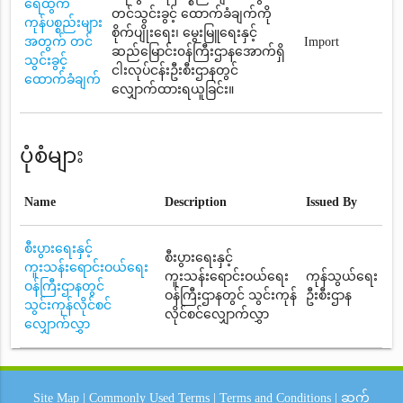
ရေထွက်
တင်သွင်းခွင့် ထောက်ခံချက်ကို
ကုန်ပစ္စည်းများ
စိုက်ပျိုးရေး၊ မွေးမြူရေးနှင့်
အတွက် တင်
Import
ဆည်မြောင်း၀န်ကြီးဌာနအောက်ရှိ
သွင်းခွင့်
ငါးလုပ်ငန်းဦးစီးဌာနတွင်
ထောက်ခံချက်
လျှောက်ထားရယူခြင်း။
ပုံစံများ
Name
Description
Issued By
စီးပွားရေးနှင့်
စီးပွားရေးနှင့်
ကူးသန်းရောင်းဝယ်ရေး
ကူးသန်းရောင်းဝယ်ရေး
ကုန်သွယ်ရေး
ဝန်ကြီးဌာနတွင်
ဝန်ကြီးဌာနတွင် သွင်းကုန်
ဦးစီးဌာန
သွင်းကုန်လိုင်စင်
လိုင်စင်လျှောက်လွှာ
လျှောက်လွှာ
Site Map
|
Commonly Used Terms
|
Terms and Conditions
|
ဆက်