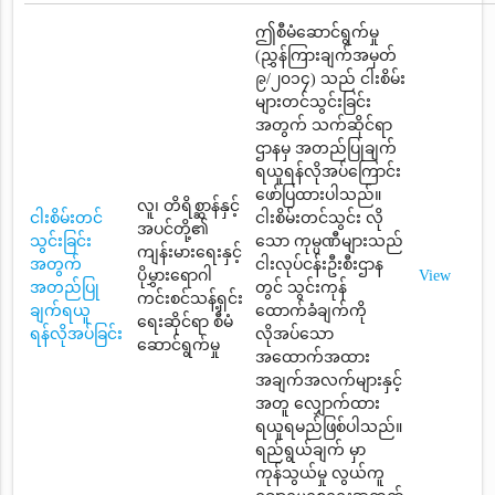
ဤစီမံဆောင်ရွက်မှု
(ညွှန်ကြားချက်အမှတ်
၉/၂၀၁၄) သည် ငါးစိမ်း
များတင်သွင်းခြင်း
အတွက် သက်ဆိုင်ရာ
ဌာနမှ အတည်ပြုချက်
ရယူရန်လိုအပ်ကြောင်း
ဖော်ပြထားပါသည်။
လူ၊ တိရိစ္ဆာန်နှင့်
ငါးစိမ်းတင်
ငါးစိမ်းတင်သွင်း လို
အပင်တို့၏
သွင်းခြင်း
သော ကုမ္ပဏီများသည်
ကျန်းမားရေးနှင့်
အတွက်
ငါးလုပ်ငန်းဦးစီးဌာန
ပိုမွှားရောဂါ
View
အတည်ပြု
တွင် သွင်းကုန်
ကင်းစင်သန့်ရှင်း
ချက်ရယူ
ထောက်ခံချက်ကို
ရေးဆိုင်ရာ စီမံ
ရန်လိုအပ်ခြင်း
လိုအပ်သော
ဆောင်ရွက်မှု
အထောက်အထား
အချက်အလက်များနှင့်
အတူ လျှောက်ထား
ရယူရမည်ဖြစ်ပါသည်။
ရည်ရွယ်ချက် မှာ
ကုန်သွယ်မှု လွယ်ကူ