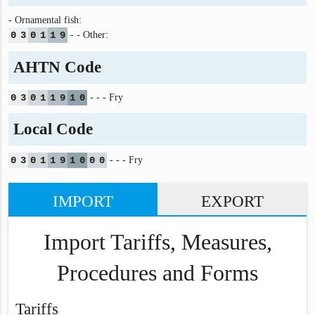
- Ornamental fish:
0
3
0
1
1
9
- - Other:
AHTN Code
0
3
0
1
1
9
1
0
- - - Fry
Local Code
0
3
0
1
1
9
1
0
0
0
- - - Fry
IMPORT
EXPORT
Import Tariffs, Measures,
Procedures and Forms
Tariffs