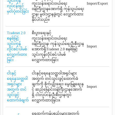
သွင်းကုန်
ကူးသန်းရောင်းဝယ်ရေး
Import/Export
လုပ်ငန်းရှင်
ဝန်ကြီးဌာနအောက်ရှိ ကုန်သွယ်ရေး
မှတ်ပုံတင်ခြင်း
ဌာန၊ မူဝါဒဌာနခွဲတွင် လျှောက်ထား
နိုင်ပါသည်။
Tradenet 2.0
စီးပွားရေးနှင့်
စနစ်ဖြင့်
ကူးသန်းရောင်းဝယ်ရေး
သွင်းကုန်
ဝန်ကြီးဌာန၊ ကုန်သွယ်ရေးဦးစီးဌာန
Import
လိုင်စင်/ပါမစ်
အောက်ရှိTradenet 2.0 စနစ်ဖြင့်
လျှောက်ထား
သွင်းကုန်လိုင်စင်/ပါမစ်
ခြင်း
လျှောက်ထားခြင်း
ငါးနှင့်
ငါးနှင့်ရေနေသတ္တဝါအရှင်များ
ရေနေသတ္တဝါ
အတွက် တင်သွင်းခွင့်ထောက်ခံ
အရှင်များ
ချက်ကို စိုက်ပျိုးရေး၊ မွေးမြူရေးနှ
Import
အတွက် တင်
င့် ဆည်မြောင်း၀န်ကြီးဌာနအောက်
သွင်းခွင့်
ရှိ ငါးလုပ်ငန်းဦးစီးဌာနတွင်
ထောက်ခံချက်
လျှောက်ထားခြင်း။
ရေထွက်ကုန်ပစ္စည်းများအတွက်