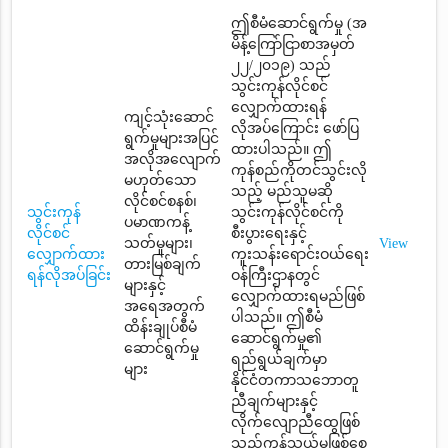
ဤစီမံဆောင်ရွက်မှု (အ
မိန့်ကြော်ငြာစာအမှတ်
၂၂/၂၀၁၉) သည်
သွင်းကုန်လိုင်စင်
လျှောက်ထားရန်
ကျင့်သုံးဆောင်
လိုအပ်ကြောင်း ဖော်ပြ
ရွက်မှုများအပြင်
ထားပါသည်။ ဤ
အလိုအလျောက်
ကုန်စည်ကိုတင်သွင်းလို
မဟုတ်သော
သည့် မည်သူမဆို
လိုင်စင်စနစ်၊
သွင်းကုန်
သွင်းကုန်လိုင်စင်ကို
ပမာဏကန့်
လိုင်စင်
စီးပွားရေးနှင့်
သတ်မှုများ၊
View
လျှောက်ထား
ကူးသန်းရောင်းဝယ်ရေး
တားမြစ်ချက်
ရန်လိုအပ်ခြင်း
ဝန်ကြီးဌာနတွင်
များနှင့်
လျှောက်ထားရမည်ဖြစ်
အရေအတွက်
ပါသည်။ ဤစီမံ
ထိန်းချုပ်စီမံ
ဆောင်ရွက်မှု၏
ဆောင်ရွက်မှု
ရည်ရွယ်ချက်မှာ
များ
နိုင်ငံတကာသဘောတူ
ညီချက်များနှင့်
လိုက်လျောညီထွေဖြစ်
သည့်ကုန်သွယ်မှုဖြစ်စေ