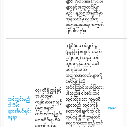
များ၊ Proforma Invoice
များနှင့်အတူတင်ပြရ
မည်။ ရည်ရွယ်ချက်မှာ
ကုန်သွယ်မှု လွယ်ကူ
ချောမွေ့စေရေးအတွက်
ဖြစ်ပါသည်။
ဤစီမံဆောင်ရွက်မှု
(ညွှန်ကြားချက်အမှတ်
၉/၂၀၁၄) သည် တင်
သွင်းကုန်စည်များ၏
ပင်ရင်းဒေသ
အချက်အလက်များကို
ဖော်ပြရန်လို
အပ်ကြောင်းဖော်ပြထား
လူ၊ တိရိစ္ဆာန်နှင့်
ပါသည်။ ငါးစိမ်းတင်
အပင်တို့၏
တင်သွင်းမည့်
သွင်းလိုသော ကုမ္ပဏီ
ကျန်းမားရေးနှင့်
ငါးစိမ်း
များသည် သွင်းကုန်
ပိုမွှားရောဂါ
View
များ၏ပင်ရင်း
ထောက်ခံချက်ကို ငါး
ကင်းစင်သန့်ရှင်း
နေရာ
လုပ်ငန်းဦးစီးဌာနတွင်
ရေးဆိုင်ရာ စီမံ
လျှောက်ထားရာ၌ တင်
ဆောင်ရွက်မှု