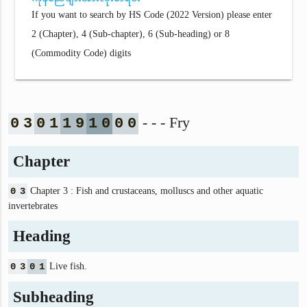
If you want to search by HS Code (2022 Version) please enter
2 (Chapter), 4 (Sub-chapter), 6 (Sub-heading) or 8
(Commodity Code) digits
- - - Fry
0
3
0
1
1
9
1
0
0
0
Chapter
0
3
Chapter 3 : Fish and crustaceans, molluscs and other aquatic
invertebrates
Heading
0
3
0
1
Live fish.
Subheading