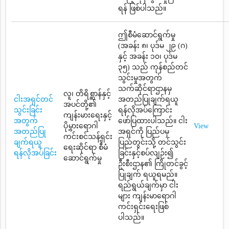
ရန် ဖြစ်ပါသည်။
ဤစီမံဆောင်ရွက်မှု
(အခန်း ၈၊ ပုဒ်မ ၂၉ (ဂ)
နှင့် အခန်း ၁၀၊ ပုဒ်မ
၃၅) သည် ကုန်စည်တင်
သွင်းမှုအတွက်
သက်ဆိုင်ရာဌာနမှ
လူ၊ တိရိစ္ဆာန်နှင့်
ငါးအရှင်တင်
အတည်ပြုချက်ရယူ
အပင်တို့၏
သွင်းခြင်း
ရန်လိုအပ်ကြောင်း
ကျန်းမားရေးနှင့်
အတွက်
ဖော်ပြထားပါသည်။ ငါး
ပိုမွှားရောဂါ
View
အတည်ပြု
အရှင်ကို ပြည်ပမှ
ကင်းစင်သန့်ရှင်း
ချက်ရယူ
ပြည်တွင်းသို့ တင်သွင်း
ရေးဆိုင်ရာ စီမံ
ရန်လိုအပ်ခြင်း
ခြင်းနှင့်စပ်လျဉ်း၍
ဆောင်ရွက်မှု
ဦးစီးဌာန၏ ကြိုတင်ခွင့်
ပြုချက် ရယူရမည်။
ရည်ရွယ်ချက်မှာ ငါး
များ ကျန်းမာရောဂါ
ကင်းရှင်းရေးဖြစ်
ပါသည်။