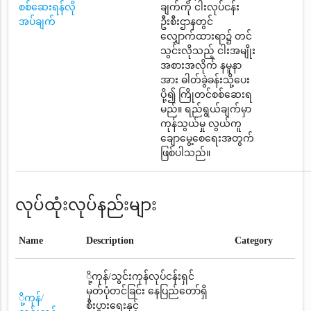
စစ်ဆေးရန်လို
ချက်ကို ငါးလုပ်ငန်း
အပ်ချက်
ဦးစီးဌာနတွင်
လျှောက်ထားရာ၌ တင်
သွင်းလိုသည့် ငါးအမျိုး
အစားအလိုက် နမူနာ
အား ဓါတ်ခွဲခန်းသို့ပေး
ပို့၍ ကြိုတင်စစ်ဆေးရ
မည်။ ရည်ရွယ်ချက်မှာ
ကုန်သွယ်မှု လွယ်ကူ
ချောမွေ့စေရေးအတွက်
ဖြစ်ပါသည်။
လုပ်ထုံးလုပ်နည်းများ
Name
Description
Category
ို့ကုန်/သွင်းကုန်လုပ်ငန်းရှင်
မှတ်ပုံတင်ခြင်း နေပြည်တော်ရှိ
ို့ကုန်/
စီးပွားရေးနှင့်