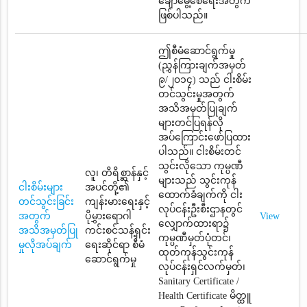
ချောမွေ့စေရေးအတွက်
ဖြစ်ပါသည်။
ဤစီမံဆောင်ရွက်မှု
(ညွှန်ကြားချက်အမှတ်
၉/၂၀၁၄) သည် ငါးစိမ်း
တင်သွင်းမှုအတွက်
အသိအမှတ်ပြုချက်
များတင်ပြရန်လို
အပ်ကြောင်းဖော်ပြထား
ပါသည်။ ငါးစိမ်းတင်
သွင်းလိုသော ကုမ္ပဏီ
လူ၊ တိရိစ္ဆာန်နှင့်
များသည် သွင်းကုန်
ငါးစိမ်းများ
အပင်တို့၏
ထောက်ခံချက်ကို ငါး
တင်သွင်းခြင်း
ကျန်းမားရေးနှင့်
လုပ်ငန်းဦးစီးဌာနတွင်
အတွက်
ပိုမွှားရောဂါ
View
လျှောက်ထားရာ၌
အသိအမှတ်ပြု
ကင်းစင်သန့်ရှင်း
ကုမ္ပဏီမှတ်ပုံတင်၊
မှုလိုအပ်ချက်
ရေးဆိုင်ရာ စီမံ
ထုတ်ကုန်သွင်းကုန်
ဆောင်ရွက်မှု
လုပ်ငန်းရှင်လက်မှတ်၊
Sanitary Certificate /
Health Certificate မိတ္ထူ