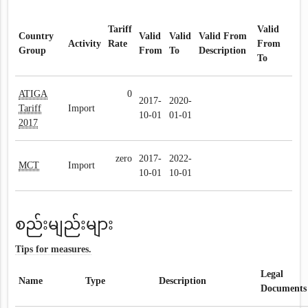
Tariff
Valid
Country
Valid
Valid
Valid From
Activity
Rate
From
Group
From
To
Description
To
ATIGA
0
2017-
2020-
Tariff
Import
10-01
01-01
2017
zero
2017-
2022-
MCT
Import
10-01
10-01
စည်းမျည်းများ
Tips for measures.
Legal
Name
Type
Description
Documents