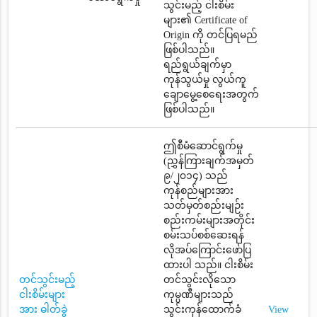
သွင်းမည့် ငါးစိမ်း
များ၏ Certificate of
Origin ကို တင်ပြရမည်
ဖြစ်ပါသည်။
ရည်ရွယ်ချက်မှာ
ကုန်သွယ်မှု လွယ်ကူ
ချောမွေ့စေရေးအတွက်
ဖြစ်ပါသည်။
ဤစီမံဆောင်ရွက်မှု
(ညွှန်ကြားချက်အမှတ်
၉/၂၀၁၄) သည်
ကုန်စည်များအား
သတ်မှတ်စည်းမျဉ်း
စည်းကမ်းများအတိုင်း
စမ်းသပ်စစ်ဆေးရန်
လိုအပ်ကြောင်းဖော်ပြ
ထားပါ သည်။ ငါးစိမ်း
တင်သွင်းမည့်
တင်သွင်းလိုသော
ငါးစိမ်းများ
ကုမ္ပဏီများသည်
အား ဓါတ်ခွဲ
သွင်းကုန်ထောက်ခံ
View