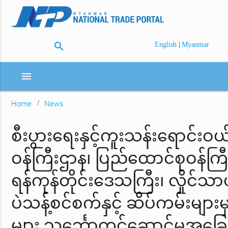
search
|
English
Myanmar
menu
Home
News
စီးပွားရေးနှင့်ကူးသန်းရောင်းဝ
ဝန်ကြီးဌာန၊ ပြည်ထောင်စုဝန်ကြီး
ရန်ကုန်တိုင်းဒေသကြီး၊ လှိုင်သာယ
ပဲသန့်စင်စက်နှင့် ဆိပ်ကမ်းများမှ
များ သင်္ဘောတင်ဆောင်မှုအခ