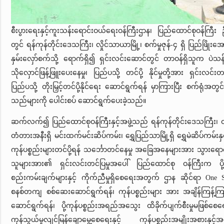
စီးပွားရေးနှင့်ကူးသန်းရောင်းဝယ်ရေးဝန်ကြီးဌာန၊ ပြည်ထောင်စုဝန်ကြီး 
တွင် ရန်ကုန်တိုင်းဒေသကြီး၊ လှိုင်သာယာမြို့၊ စက်မှုဇုန်-၄ ရှိ ပြည်ဖြိုးအေ
နှမ်းလှော်စက်သို့ ရောက်ရှိ၍ ရှင်းလင်းဆောင်တွင် တာဝန်ရှိသူက ပဲသန့်စ
သိုလှောင်ဖြန့်ဖြူးပေးနေမှု၊ ပြည်ပသို့ တင်ပို့ နိုင်မှုတို့အား ရှင်းလင
ပြည်ပသို့ တိုးမြှင့်တင်ပို့နိုင်ရေး ဆောင်ရွက်ရန် မှာကြားပြီး စက်ရုံအ
သည်များကို ပေါင်းစပ် ဆောင်ရွက်ပေးခဲ့သည်။
ဆက်လက်၍ ပြည်ထောင်စုဝန်ကြီးနှင့်အဖွဲ့သည် ရန်ကုန်တိုင်းဒေသကြီး၊ ထ
တံတားအနီးရှိ မင်းထက်မင်းဆိပ်ကမ်း၊ ရွှေပြည်သာမြို့ရှိ ရွှေမဲဆိပ်ကမ်းနှင
ကုန်ပစ္စည်းများတင်ပို့ရန် သင်္ဘောတင်နေမှု အခြေအနေများအား သွားရေ
သူများအား၏ ရှင်းလင်းတင်ပြမှုအပေါ် ပြည်ထောင်စု ဝန်ကြီးက ပို့က
စည်းကမ်းချက်များနှင့် ကိုက်ညီမှုရှိစေရေးအတွက် ဌာန ဆိုင်ရာ One St
စနစ်တကျ စစ်ဆေးဆောင်ရွက်ရန်၊ ကုန်ပစ္စည်းများ အား အချိန်ကြန့်ကြာမှ
ဆောင်ရွက်ရန်၊ ပို့ကုန်ပစ္စည်းအရည်အသွေး ထိခိုက်ပျက်စီးမှုမဖြစ
ကုန်သွယ်မှုလျင်မြန်ချောမွေ့စေရေးနှင့် ကုန်ပစ္စည်းအမျိုးအစား