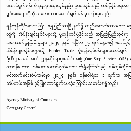
ဆောင်ရွက်ရန်၊ ပို့ကုန်လုပ်ထုံးလုပ်နည်း ဥပဒေနှင့်အညီ တင်ပို့နိုင်ရေးနှင
ရှင်းစေရေးတို့ကို အလေးထား ဆောင်ရွက်ရန် မှာကြားခဲ့သည်။
ရန်ကုန်တိုင်းဒေသကြီး၊ ရွှေပြည်သာမြို့နယ်၌ တည်ဆောက်ထားသော ရွှေမဲ
တို့ကို အိမ်နီးချင်းနိုင်ငံများသို့ ပို့ကုန်တင်ပို့နိုင်သည့် အပြည်ပြည်ဆို
အကောက်ခွန်ဦးစီးဌာနမှ ၂၀၂၄ ခုနှစ်၊ ဧပြီလ ၂၄ ရက်နေ့မှစ၍ စတင်ခွင့်ပြု
အိမ်နီးချင်းနိုင်ငံများသို့ Border Trade ပို့ကုန်လုပ်ငန်းများဆောင်
ဦးစီးဌာနအပါအဝင် ဌာနဆိုင်ရာပူး‌ပေါင်းအဖွဲ့ (One Stop Service -OS
တာဝန်ချထား စစ်ဆေးဆောင်ရွက်ပေးလျက်ရှိကြောင်းနှင့် ရန်ကုန်တိုင်း‌
မင်းထက်မင်းဆိပ်ကမ်းမှာ ၂၀၂၄ ခုနှစ်၊ ဇန်နဝါရီလ ၁ ရက်က အပြည
ဆိပ်ကမ်းအဖြစ် ခွင့်ပြုဆောင်ရွက်ပေးခဲ့ကြောင်း သတင်းရရှိသည်။
Agency
Ministry of Commerce
Category
General