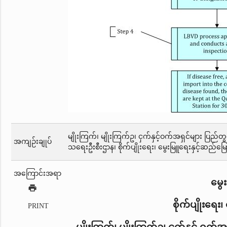
မျိုးကြက်၊ မျိုးကြက်ဥ၊ ငှက်နှင့်ဝက်အရှင်များ ပြည်တ
အကျဉ်းချုပ်
သရေးဦးစီးဌာန၊ စိုက်ပျိုးရေး၊ မွေးမြူရေးနှင့်ဆည်မ
အကြောင်းအရာ
မွေ
print
စိုက်ပျိုးရေး
PRINT
မျိုးကြက်၊ မျိုးကြက်ဥ၊ ငှက်နှင့်
ဝက်အရှ