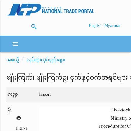
search
|
English
Myanmar
menu
အစသို့
လုပ်ထုံးလုပ်နည်းများ
မျိုးကြက်၊ မျိုးကြက်ဥ၊ ငှက်နှင့်ဝက်အရှင်မျ
ကဏ္ဍ
Import
ပုံ
print
PRINT