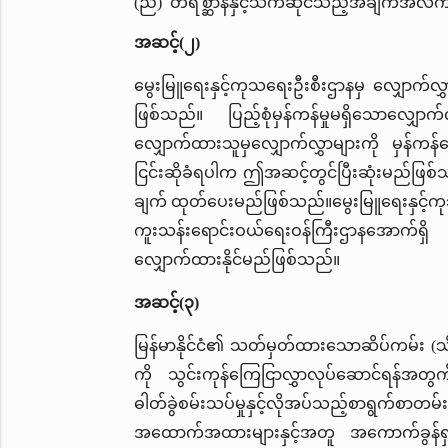
(ည) တိရိစ္ဆာန်နှင့်သက်ဆိုင်သည့်အချက်အလက
အဆင့်(၂)
မွေးမြူရေးနှင့်ကုသရေးဦးစီးဌာနမှ လျှောက်လွှာ
ဖြစ်သည်။ ပြည့်စုံမှန်ကန်မှုမရှိသောလျှေ
လျှောက်ထားသူမှလျှောက်လွှာများကို မှန်ကန
ငြင်းဆိုခံရပါက ဤအဆင့်တွင်ပြီးဆုံးမည်ဖြစ်သည
ချက် ထုတ်ပေးမည်ဖြစ်သည်။မွေးမြူရေးနှင့်ကုသ
ကူးသန်းရောင်းဝယ်ရေးဝန်ကြီးဌာနအောက်ရှိ 
လျှောက်ထားနိုင်မည်ဖြစ်သည်။
အဆင့်(၃)
မြန်မာနိုင်ငံ၏ သတ်မှတ်ထားသောဆိပ်ကမ်း (သို့
ကို သွင်းကုန်ကြေငြာလွှာလုပ်ဆောင်ရန်အတွက
ဓါတ်ခွဲစမ်းသပ်မှုနှင့်လိုအပ်သည့်စာရွက်
အထောက်အထားများနှင့်အတူ အကောက်ခွန်ရှင