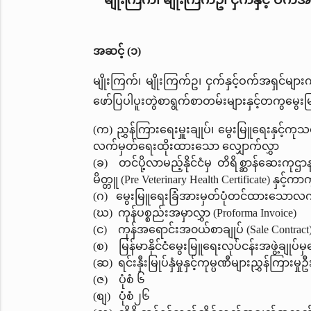
အဆင့် (၁)
မျိုးကြက်၊ မျိုးကြက်ဥ၊ ငှက်နှင့်ဝက်အရှင်များ
ဖော်ပြပါပူးတွဲစာရွက်စာတမ်းများနှင့်တကွမွ
(က) ညွှန်ကြားရေးမှူးချုပ်၊ မွေးမြူရေးနှင့်ကု
လက်မှတ်ရေးထိုးထားသော လျှောက်လွှာ
(ခ) တင်ပို့လာမည့်နိုင်ငံမှ တိရိစ္ဆာန်ဆေးက
မိတ္တူ (Pre Veterinary Health Certificate) နှင
(ဂ) မွေးမြူရေးခြံအားမှတ်ပုံတင်ထားသောလက်
(ဃ) ကုန်ပစ္စည်းအမှာလွှာ (Proforma Invoice)
(င) ကုန်အရောင်းအ၀ယ်စာချုပ် (Sale Contract
(စ) မြန်မာနိုင်ငံမွေးမြူရေးလုပ်ငန်းအဖွဲ့ချုပ
(ဆ) ရင်းနှီးမြုပ်နှံမှုနှင့်ကုမ္ပဏီများညွှန်ကြ
(ဇ) ပုံစံ ၆
(စျ) ပုံစံ၂၆