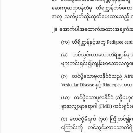
ဆေးကုဆရာဝန်ထံမှ တိရစ္ဆာန်တစ်ကောင်ခ
အတူ လက်မှတ်ထိုးထုတ်ပေးထားသည့် က
၂။
အောက်ပါအထောက်အထားအချက်အလက
(က) တိရိစ္ဆာန်နှင့်အတူ Pedigree cer
(ခ) တင်သွင်းလာသောတိရိစ္ဆာန်များ
များကင်းရှင်း၍ကျန်းမာသောလက္ခဏ
(ဂ) တင်ပို့သောမူလနိုင်ငံသည် Africa
Vesicular Disease နှင့် Rinderpes
(ဃ) တင်ပို့သောမူလနိုင်ငံ (သို့
ခွာနာလျှာနာရောဂါ (FMD) ကင်းရှင
(င) မတင်ပို့မီရက် (၃၀) ကြိုတင
ကြောင်းကို တင်သွင်းလာသောတိရိစ္