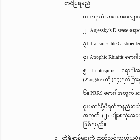
တင်ပြရမည် -
၁။ ဘရူဆဲလား သားလျှေ
၂။
Aujeszky's Disease ရေ
၃။
Transmissible Gastroen
၄။
Atrophic Rhinitis ရောဂါ
၅။
Leptospirosis ရောဂါအတွ
(25mg/kg) ကို (၁၄)ရက်ခြား၍
၆။
PRRS ရောဂါအတွက် serol
၇။မတင်ပို့မီရက်အနည်းငယ်က
အတွက် (၂) မျိုးစလုံးအပ
ဖြစ်ရမည်။
၃။ တိရိစ္ဆာန်များကို ထည့်သွင်းသယ်ယူ