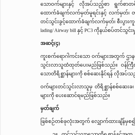
သောဝက်များနှင့် လိုအပ်သည့်စာ ရွက်စာတမ်
ထောက်ခံချက်လက်မှတ်မူရင်းနှင့် လက်မှတ
တင်သွင်းခွင့်ထောက်ခံချက်လက်မှတ်၊ စီးပွားကူးသ
lading/ Airway bill နှင့် PC3 ကိုနယ်စပ်တင်သ
အဆင့်(၄)
ကူးစက်ရောဂါကင်းသော ဝက်များအတွက် ဌာနမှ 
သွင်းလာသူထံထုတ်ပေးမည်ဖြစ်သည်။ ဝန်ကြီးဌာ
သောတိရိစ္ဆာန်များကို စစ်ဆေးနိုင်ရန် လိုအပ်
ဝက်များတင်သွင်းလာသူမှ တိရိစ္ဆာန်စစ်ဆေးခ
များကို ပေးဆောင်ရမည်ဖြစ်သည်။
မှတ်ချက်
ဖြစ်စဉ်တစ်ခုလုံးအတွက် လျှောက်ထားချိန်မှစ၍ ၇
၁။ တင်သွင်းလာသောတိရစ္ဆာန်နှင့်အတူ တ