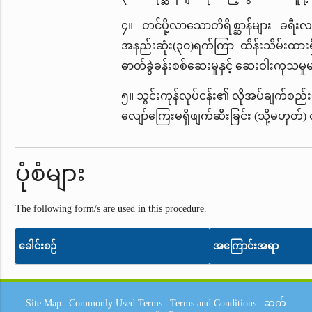
၄။ တင်ပို့လာသောတိရိစ္ဆာန်များ ခရီးလ
အနည်းဆုံး(၃၀)ရက်ကြာ ထိန်းသိမ်းထားရှ
ဓာတ်ခွဲခန်းစစ်ဆေးမှုနှင့် ဆေးဝါးကုသမှု
၅။ သွင်းကုန်လုပ်ငန်း၏ လိုအပ်ချက်စည်းမျဉ
လျော်ကြေးမရှိဖျက်ဆီးခြင်း (သို့မဟုတ်) တင
ပုံစံများ
The following form/s are used in this procedure.
ခေါင်းစဉ်
အကြောင်းအရာ
Site Map
|
Commonly Used Terms
|
Terms and Conditions
|
ဆက်